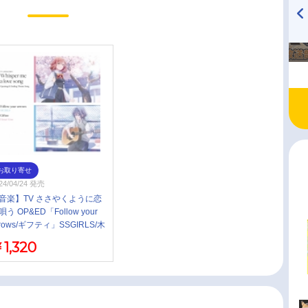
TVアニメ『戦隊大失格』
ハイキュー!! 烏野高校放送部!
radio 大直会 2nd season
お取り寄せ
24/04/24 発売
音楽】TV ささやくように恋
唄う OP&ED「Follow your
rrows/ギフティ」SSGIRLS/木
ひまり(CV.嶋野花)
1,320