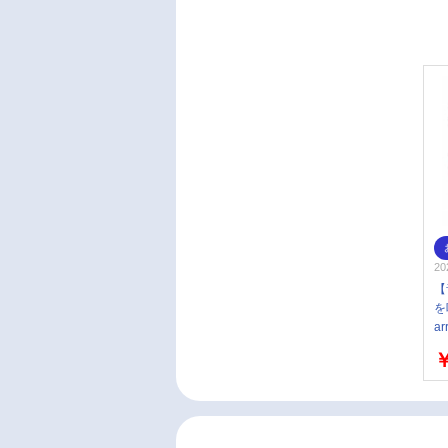
20
【
を
a
野
￥