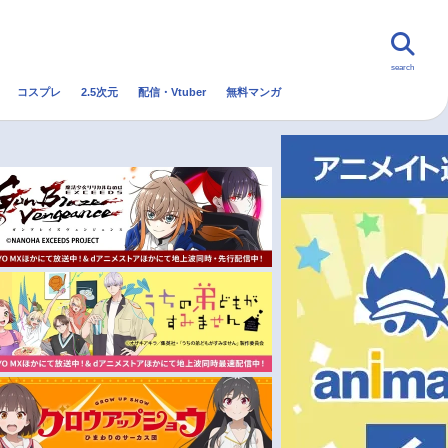
search
コスプレ
2.5次元
配信・Vtuber
無料マンガ
んなの声
グッズ
映画
・Vtuber
トレンド
無料マンガ
秋アニメ
冬アニメ