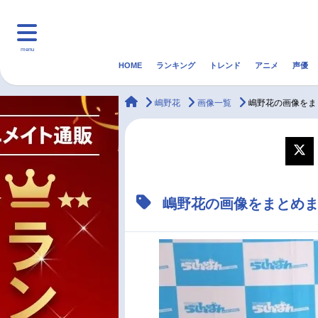
menu
HOME
ランキング
トレンド
アニメ
声優
HOME
ランキング
アニ
animateTimes
嶋野花
画像一覧
嶋野花の画像をま
マンガ・ラノベ
ゲーム・アプリ
音楽
最新記事一覧
嶋野花の画像をまとめ
アニメ記事一覧
声優記事一覧