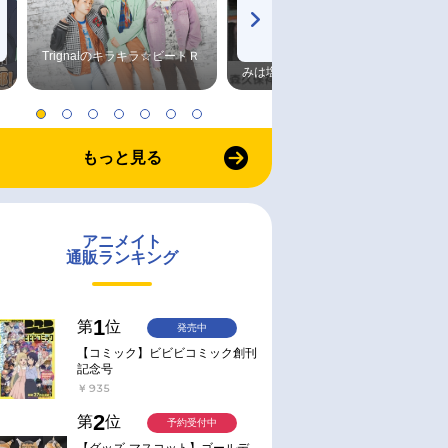
Trignalのキラキラ☆ビートＲ
森久保祥太郎×浪川大輔 つま
みは塩だけ
もっと見る
アニメイト
通販ランキング
1
第
位
発売中
【コミック】ビビビコミック創刊
記念号
￥935
2
第
位
予約受付中
【グッズ-マスコット】ゴールデ