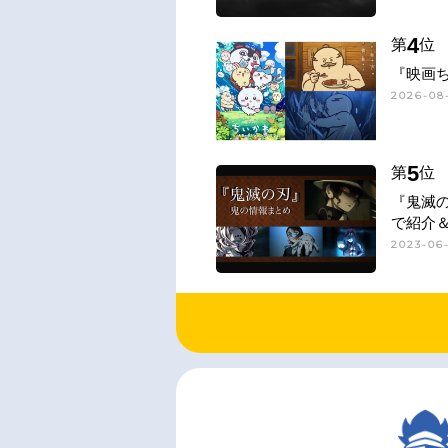
4
第
位
『映画
2026-08-
5
第
位
『鬼滅
で紹介
2023-06