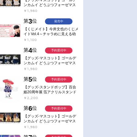
ンカムイ どうぶつフォーゼマス
コット 4.尾形百之助【再販】
￥1,980
3
第
位
発売中
【くじメイト】今井文也のくじメ
イトVol.4～チャラめに見える幼
馴染、実は一途で独占欲が強いん
￥1,100
です～
4
第
位
予約受付中
【グッズ-マスコット】ゴールデ
ンカムイ どうぶつフォーゼマス
コット 5.月島軍曹【再販】
￥1,980
5
第
位
予約受付中
【グッズ-スタンドポップ】百合
姫20周年展 箔アクリルスタンド
E：あおのなち
￥2,200
6
第
位
予約受付中
【グッズ-マスコット】ゴールデ
ンカムイ どうぶつフォーゼマス
コット 6.鯉登少尉【再販】
￥1,980