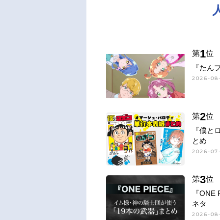
1
第
位
『たん
2026-08
2
第
位
『僕と
とめ
2026-07-
3
第
位
『ONE
ネタ
2026-08-