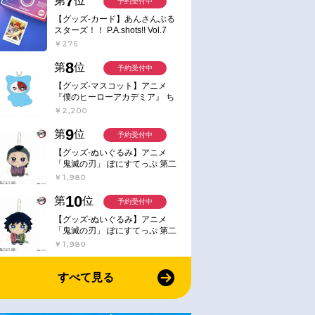
7
第
位
予約受付中
【グッズ-カード】あんさんぶる
スターズ！！ P.A.shots!! Vol.7
Action
￥275
8
第
位
予約受付中
【グッズ-マスコット】アニメ
『僕のヒーローアカデミア』 ち
みけもますこっと 7.轟凍焦
￥2,200
9
第
位
予約受付中
【グッズ-ぬいぐるみ】アニメ
「鬼滅の刃」 ぽにすてっぷ 第二
弾 不死川 玄弥
￥1,980
10
第
位
予約受付中
【グッズ-ぬいぐるみ】アニメ
「鬼滅の刃」 ぽにすてっぷ 第二
弾 冨岡 義勇
￥1,980
すべて見る