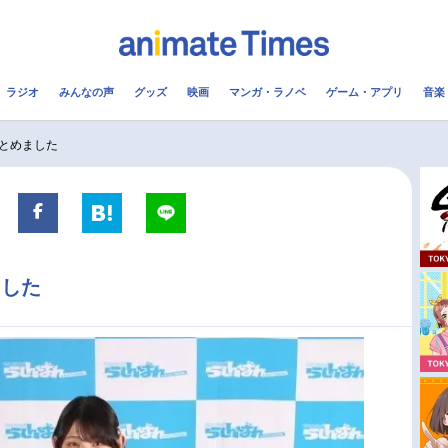
ラジオ
みんなの声
グッズ
映画
マンガ・ラノベ
ゲーム・アプリ
音楽
メ
声優
ラジオ
み
とめました
コスプレ
2.5次元
配信
アニメ映画一覧
今期アニメ曜日別一覧
ました
実写化映画一覧
春アニメ
男性声優/女性声優一覧
夏アニメ
FOLLOW US