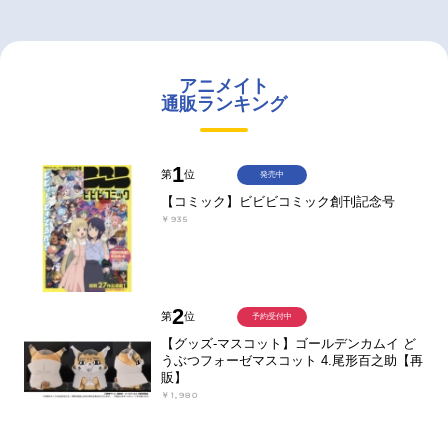
アニメイト
通販ランキング
1
第
位
発売中
【コミック】ビビビコミック創刊記念号
￥935
2
第
位
予約受付中
【グッズ-マスコット】ゴールデンカムイ ど
うぶつフォーゼマスコット 4.尾形百之助【再
販】
￥1,980