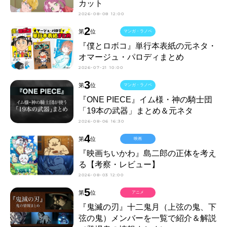
カット
2026-08-08 12:00
2
第
位
マンガ・ラノベ
『僕とロボコ』単行本表紙の元ネタ・
オマージュ・パロディまとめ
2026-07-21 10:00
3
第
位
マンガ・ラノベ
『ONE PIECE』イム様・神の騎士団
「19本の武器」まとめ＆元ネタ
2026-08-06 16:30
4
第
位
映画
『映画ちいかわ』島二郎の正体を考え
る【考察・レビュー】
2026-08-03 12:00
5
第
位
アニメ
『鬼滅の刃』十二鬼月（上弦の鬼、下
弦の鬼）メンバーを一覧で紹介＆解説