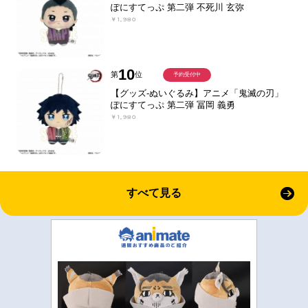
ぽにすてっぷ 第二弾 不死川 玄弥
￥1,980
10
第
位
予約受付中
【グッズ-ぬいぐるみ】アニメ「鬼滅の刃」
ぽにすてっぷ 第二弾 冨岡 義勇
￥1,980
すべて見る