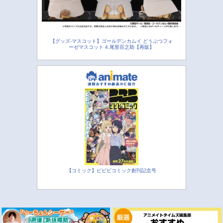
【グッズ-マスコット】ゴールデンカムイ どうぶつフォ
ーゼマスコット 4.尾形百之助【再販】
【コミック】ビビビコミック創刊記念号