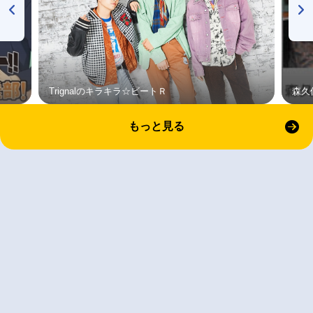
Trignalのキラキラ☆ビートＲ
森久
もっと見る