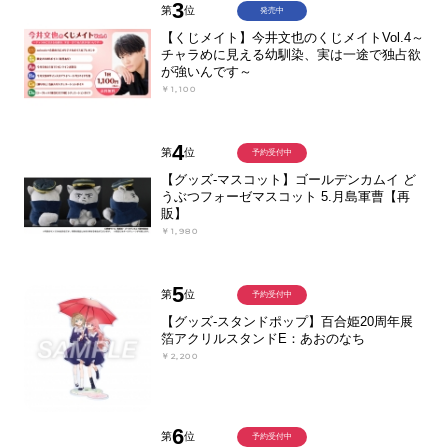
3
第
位
発売中
【くじメイト】今井文也のくじメイトVol.4～
チャラめに見える幼馴染、実は一途で独占欲
が強いんです～
￥1,100
4
第
位
予約受付中
【グッズ-マスコット】ゴールデンカムイ ど
うぶつフォーゼマスコット 5.月島軍曹【再
販】
￥1,980
5
第
位
予約受付中
【グッズ-スタンドポップ】百合姫20周年展
箔アクリルスタンドE：あおのなち
￥2,200
6
第
位
予約受付中