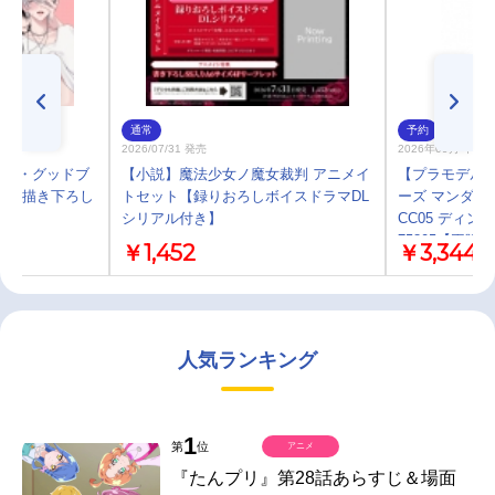
通常
予約
2026/07/31 発売
2026年09月 中 
ーイ・グッドブ
【小説】魔法少女ノ魔女裁判 アニメイ
【プラモデル】B
ト【描き下ろし
トセット【録りおろしボイスドラマDL
ーズ マンダロ
シリアル付き】
CC05 ディ
75805【再販】
￥1,452
￥3,344
人気ランキング
1
第
位
アニメ
『たんプリ』第28話あらすじ＆場面