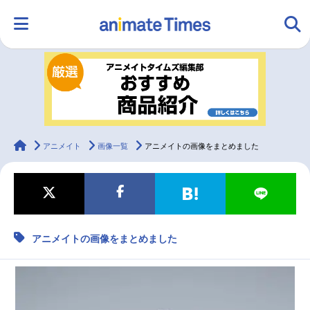
HOME
ランキング
アニメ
声優
ラジオ
みんなの声
グッズ
映画
animateTimes
アニメイト
画像一覧
アニメイトの画像をまとめました
マンガ・ラノベ
ゲーム・アプリ
音楽
コスプレ
アニメイトの画像をまとめました
2.5次元
配信・Vtuber
トレンド
無料マンガ
最新記事一覧
アニメ記事一覧
声優記事一覧