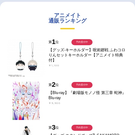
アニメイト
通販ランキング
1
第
位
予約受付中
【グッズ-キーホルダー】呪術廻戦 ふわコロ
りんセットキーホルダー【アニメイト特典
付】
￥1,100
2
第
位
予約受付中
【Blu-ray】『劇場版モノノ怪 第三章 蛇神』
Blu-ray
￥9,900
3
第
位
予約受付中