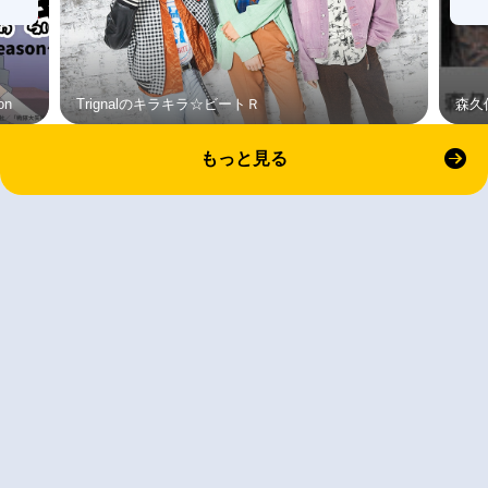
on
Trignalのキラキラ☆ビートＲ
森久
もっと見る