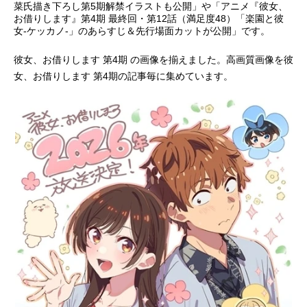
菜氏描き下ろし第5期解禁イラストも公開」や「アニメ『彼女、
お借りします』第4期 最終回・第12話（満足度48）「楽園と彼
アニメ映画一覧
実写化映画一覧
女-ケッカノ-」のあらすじ＆先行場面カットが公開」です。
今期アニメ曜日別一覧
彼女、お借りします 第4期 の画像を揃えました。高画質画像を彼
女、お借りします 第4期の記事毎に集めています。
春アニメ
夏アニメ
秋アニメ
冬アニメ
男性声優/女性声優一覧
FOLLOW US