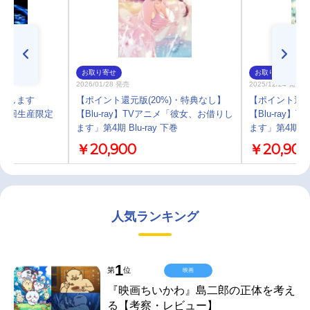
お取り寄せ
お取り寄せ
2026/01/28 発売
2025/12/24 発売
借りします
【ポイント還元版(20%)・特典なし】
【ポイント還元
riS 初回生産限定
【Blu-ray】TVアニメ「彼女、お借りし
【Blu-ray
ます」第4期 Blu-ray 下巻
ます」第4期 Blu
￥20,900
￥20,900
人気ランキング
1
第
位
映画
『映画ちいかわ』島二郎の正体を考え
る【考察・レビュー】