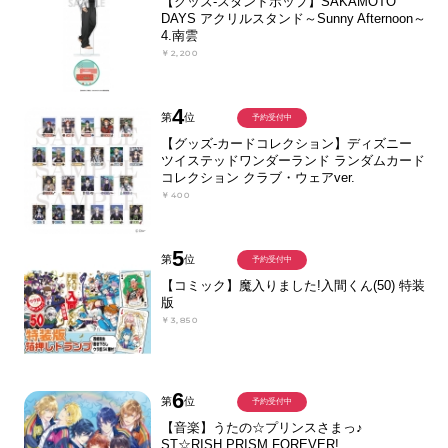
【グッズ-スタンドポップ】SAKAMOTO
DAYS アクリルスタンド～Sunny Afternoon～
4.南雲
￥2,200
4
第
位
予約受付中
【グッズ-カードコレクション】ディズニー
ツイステッドワンダーランド ランダムカード
コレクション クラブ・ウェアver.
￥400
5
第
位
予約受付中
【コミック】魔入りました!入間くん(50) 特装
版
￥3,850
6
第
位
予約受付中
【音楽】うたの☆プリンスさまっ♪
ST☆RISH PRISM FOREVER!