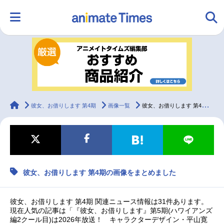
HOME
ランキング
アニメ
声優
ラジオ
みんなの声
グッズ
映画
animateTimes
彼女、お借りします 第4期
画像一覧
彼女、お借りします 第4期の画像をまとめました
マンガ・ラノベ
ゲーム・アプリ
音楽
コスプレ
彼女、お借りします 第4期の画像をまとめました
2.5次元
配信・Vtuber
トレンド
無料マンガ
最新記事一覧
彼女、お借りします 第4期 関連ニュース情報は31件あります。
現在人気の記事は「『彼女、お借りします』第5期(ハワイアンズ
編2クール目)は2026年放送！ キャラクターデザイン・平山寛
アニメ記事一覧
声優記事一覧