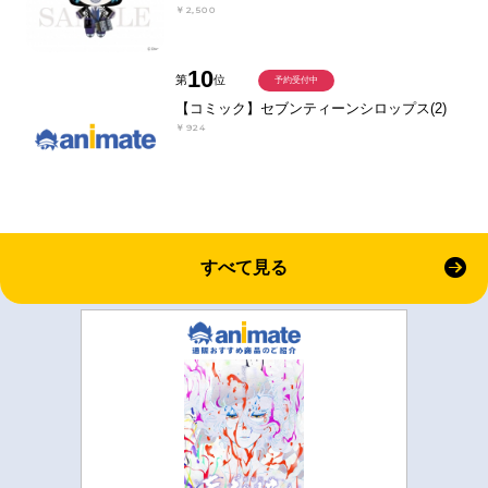
￥2,500
10
第
位
予約受付中
【コミック】セブンティーンシロップス(2)
￥924
すべて見る