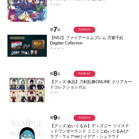
￥1,650
7
第
位
予約受付中
【NS2】ファイアーエムブレム 万紫千紅
Dagdan Collection
￥14,979
8
第
位
予約受付中
【グッズ-食品】刀剣乱舞ONLINE クリアカー
ドコレクションガム
￥220
9
第
位
予約受付中
【グッズ-ぬいぐるみ】ディズニー ツイステ
ッドワンダーランド ミニミニぬいぐるみ(ク
ラブ・ウェアver.) イデア・シュラウド