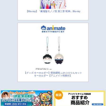
【Blu-ray】『劇場版モノノ怪 第三章 蛇神』Blu-ray
【グッズ-キーホルダー】呪術廻戦 ふわコロりんセット
キーホルダー【アニメイト特典付】