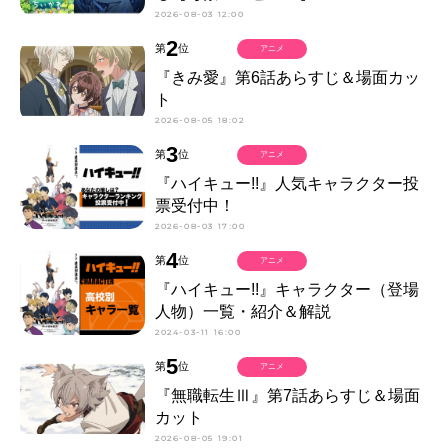
2026-08-03 12:00
2
第
位
アニメ
『きみ愛』第6話あらすじ＆場面カッ
ト
2026-08-05 18:02
3
第
位
アニメ
『ハイキュー!!』人気キャラクター投
票受付中！
2026-08-03 17:00
4
第
位
アニメ
『ハイキュー!!』キャラクター（登場
人物）一覧・紹介＆解説
2024-03-11 16:00
5
第
位
アニメ
『無職転生Ⅲ』第7話あらすじ＆場面
カット
2026-08-05 19:01