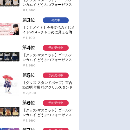
ンカムイ どうぶつフォーゼマス
コット 4.尾形百之助【再販】
￥1,980
3
第
位
発売中
【くじメイト】今井文也のくじメ
イトVol.4～チャラめに見える幼
馴染、実は一途で独占欲が強いん
￥1,100
です～
4
第
位
予約受付中
通常
お取り寄せ
【グッズ-マスコット】ゴールデ
ンカムイ どうぶつフォーゼマス
 発売予定
2026年05月 中 発売予定
2025/10/29 発売
コット 5.月島軍曹【再販】
￥1,980
アファイル】
【アクションフィギュア】劇場
【ポイント還元版(20%)・
ジェクトセカイ
版プロジェクトセカイ 壊れた
なし】【Blu-ray】劇場版プ
5
第
位
予約受付中
と歌えないミク」
セカイと歌えないミク ねんど
ジェクトセカイ 壊れたセカ
【グッズ-スタンドポップ】百合
アファイル “東
ろいど 初音ミク 開かれた窓の
と歌えないミク Blu-ray 特
￥5,831
￥16,500
姫20周年展 箔アクリルスタンド
セカイVer.
定版
E：あおのなち
￥2,200
6
第
位
予約受付中
【グッズ-マスコット】ゴールデ
ンカムイ どうぶつフォーゼマス
コット 6.鯉登少尉【再販】
￥1,980