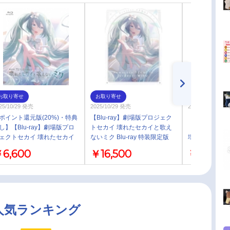
お取り寄せ
お取り寄せ
お取り寄せ
25/10/29 発売
2025/10/29 発売
2025年09月 中
ポイント還元版(20%)・特典
【Blu-ray】劇場版プロジェク
【グッズ-クリ
し】【Blu-ray】劇場版プロ
トセカイ 壊れたセカイと歌え
「劇場版プロ
ェクトセカイ 壊れたセカイ
ないミク Blu-ray 特装限定版
壊れたセカイ
歌えないミク Blu-ray 通常版
2ポケットクリ
6,600
￥16,500
￥770
雲 彰人”
人気ランキング