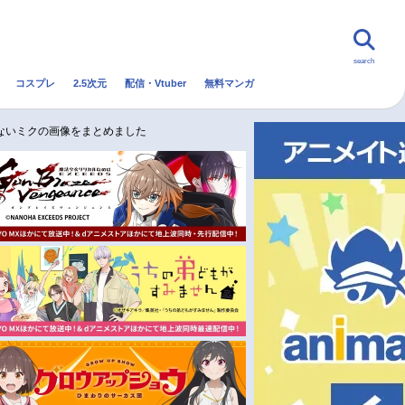
search
コスプレ
2.5次元
配信・Vtuber
無料マンガ
んなの声
グッズ
映画
ないミクの画像をまとめました
・Vtuber
トレンド
無料マンガ
秋アニメ
冬アニメ