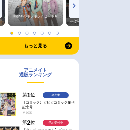
Trignalのキラキラ☆ビートＲ
森久保祥太郎×浪川大輔 つま
みは塩だけ
もっと見る
アニメイト
通販ランキング
1
第
位
発売中
【コミック】ビビビコミック創刊
記念号
￥935
2
第
位
予約受付中
【グッズ-マスコット】ゴールデ