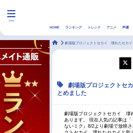
menu
HOME
ランキング
トレンド
アニメ
声優
HOME
ランキング
アニ
animateTimes
劇場版プロジェクトセカイ 壊れたセカイ
マンガ・ラノベ
ゲーム・アプリ
音楽
最新記事一覧
劇場版プロジェクトセ
アニメ記事一覧
とめました
声優記事一覧
劇場版プロジェクトセカイ 壊れ
あります。 現在人気の記事は
ないミク』8/2より劇場で放映
クトセカイ 壊れたセカイと歌え