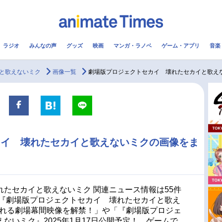
ラジオ
みんなの声
グッズ
映画
マンガ・ラノベ
ゲーム・アプリ
音楽
メ
声優
ラジオ
み
と歌えないミク
画像一覧
劇場版プロジェクトセカイ 壊れたセカイと歌え
コスプレ
2.5次元
配信
アニメ映画一覧
今期アニメ曜日別一覧
カイ 壊れたセカイと歌えないミクの画像をま
実写化映画一覧
春アニメ
男性声優/女性声優一覧
夏アニメ
FOLLOW US
たセカイと歌えないミク 関連ニュース情報は55件
「『劇場版プロジェクトセカイ 壊れたセカイと歌え
される劇場幕間映像を解禁！」や「『劇場版プロジェ
ないミク』2025年1月17日公開予定！ ゲームで