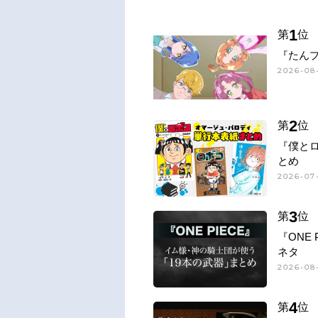
1
第
位
『たん
2026-08
2
第
位
『僕と
とめ
2026-07-
3
第
位
『ONE
ネタ
2026-08-
4
第
位