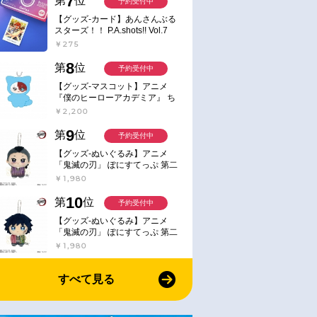
7
第
位
予約受付中
【グッズ-カード】あんさんぶる
スターズ！！ P.A.shots!! Vol.7
Action
￥275
8
第
位
予約受付中
【グッズ-マスコット】アニメ
『僕のヒーローアカデミア』 ち
みけもますこっと 7.轟凍焦
￥2,200
9
第
位
予約受付中
【グッズ-ぬいぐるみ】アニメ
「鬼滅の刃」 ぽにすてっぷ 第二
弾 不死川 玄弥
￥1,980
10
第
位
予約受付中
【グッズ-ぬいぐるみ】アニメ
「鬼滅の刃」 ぽにすてっぷ 第二
弾 冨岡 義勇
￥1,980
すべて見る