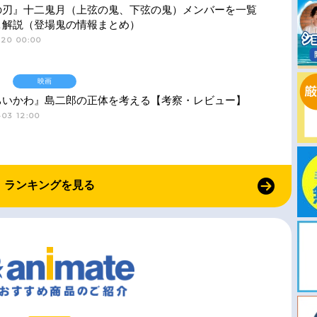
の刃』十二鬼月（上弦の鬼、下弦の鬼）メンバーを一覧
＆解説（登場鬼の情報まとめ）
-20 00:00
映画
ちいかわ』島二郎の正体を考える【考察・レビュー】
03 12:00
ランキングを見る