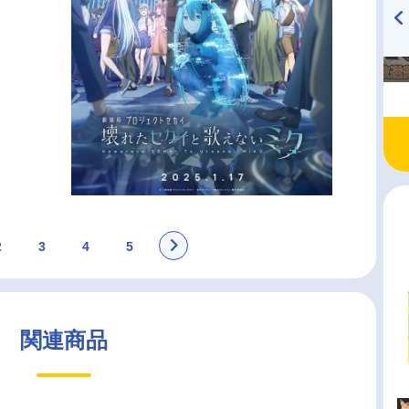
TVアニメ『戦隊大失格』
ハイキュー!! 烏野高校放送部!
radio 大直会 2nd season
2
3
4
5
関連商品