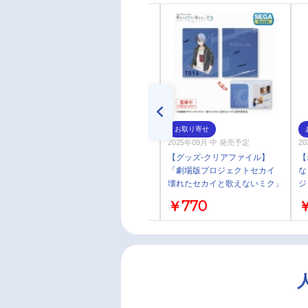
お取り寄せ
お取り寄せ
2025年09月 中 発売予定
2025年09月 中 発売予定
20
【グッズ-クリアファイル】
【グッズ-クリアファイル】
【
「劇場版プロジェクトセカイ
「劇場版プロジェクトセカイ
な
壊れたセカイと歌えないミク」
壊れたセカイと歌えないミク」
ジ
2ポケットクリアファイル “ス
2ポケットクリアファイル “青
と
￥770
￥770
￥
トリートのセカイの鏡音レン”
柳 冬弥”