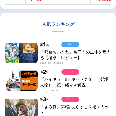
人気ランキング
1
第
位
映画
『映画ちいかわ』島二郎の正体を考え
る【考察・レビュー】
2026-08-03 12:00
2
第
位
アニメ
『ハイキュー!!』キャラクター（登場
人物）一覧・紹介＆解説
2024-03-11 16:00
3
第
位
アニメ
『きみ愛』第6話あらすじ＆場面カッ
ト