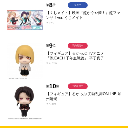
8
第
位
発売中
【くじメイト】映画『超かぐや姫！』超ファ
ンサ！ver. くじメイト
￥770
9
第
位
予約受付中
【フィギュア】るかっぷ TVアニメ
『BLEACH 千年血戦篇』 平子真子
￥4,020
10
第
位
予約受付中
【フィギュア】るかっぷ 刀剣乱舞ONLINE 加
州清光
￥4,301