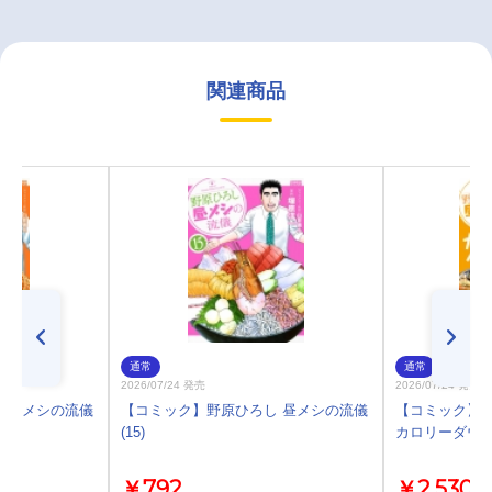
関連商品
通常
通常
2026/07/24 発売
2026/07/24 発売
 昼メシの流儀
【コミック】野原ひろし 昼メシの流儀
【コミック】野
(15)
カロリーダウト
￥792
￥2,530