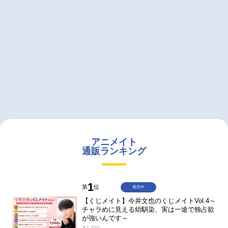
アニメイト
通販ランキング
1
第
位
発売中
【くじメイト】今井文也のくじメイトVol.4～
チャラめに見える幼馴染、実は一途で独占欲
が強いんです～
￥1,100