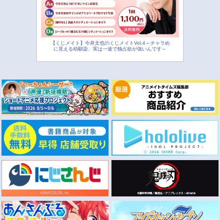
【くじメイト】今井文也のくじメイトVol.4～チャラめ
に見える幼馴染、実は一途で独占欲が強いんです～