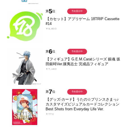
5
第
位
予約受付中
【カセット】アプリゲーム 18TRIP Cassette
#14
￥8,800
6
第
位
予約受付中
【フィギュア】G.E.M.Caratシリーズ 銀魂 坂
田銀時Ver.攘夷志士 完成品フィギュア
￥7,480
7
第
位
予約受付中
【グッズ-カード】うたの☆プリンスさまっ♪
カスタマイズビジュアルカードコレクション
Best Shots from Everyday Life Ver.
￥770