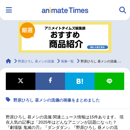
HOME
ランキング
アニメ
声優
ラジオ
みんなの声
グッズ
映画
animateTimes
野原ひろし 昼メシの流儀
画像一覧
野原ひろし 昼メシの流儀の画像をまとめました
マンガ・ラノベ
ゲーム・アプリ
音楽
コスプレ
野原ひろし 昼メシの流儀の画像をまとめました
2.5次元
配信・Vtuber
トレンド
無料マンガ
最新記事一覧
野原ひろし 昼メシの流儀 関連ニュース情報は15件あります。 現
在人気の記事は「2025年はどんなアニソンが話題になった？
『劇場版 鬼滅の刃』『ダンダダン』『野原ひろし 昼メシの流
アニメ記事一覧
声優記事一覧