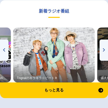
新着ラジオ番組
on
Trignalのキラキラ☆ビートＲ
森久
もっと見る