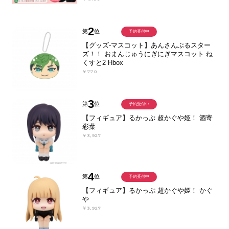
2
第
位
予約受付中
【グッズ-マスコット】あんさんぶるスター
ズ！！ おまんじゅうにぎにぎマスコット ね
くすと2 Hbox
￥770
3
第
位
予約受付中
【フィギュア】るかっぷ 超かぐや姫！ 酒寄
彩葉
￥3,927
4
第
位
予約受付中
【フィギュア】るかっぷ 超かぐや姫！ かぐ
や
￥3,927