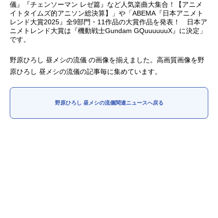
儀』『チェンソーマン レゼ篇』など人気楽曲大集合！【アニメ
イトタイムズ的アニソン総決算】」や「ABEMA『日本アニメト
アニメ映画一覧
実写化映画一覧
レンド大賞2025』全9部門・11作品の大賞作品を発表！ 日本ア
ニメトレンド大賞は『機動戦士Gundam GQuuuuuuX』に決定」
今期アニメ曜日別一覧
です。
春アニメ
夏アニメ
野原ひろし 昼メシの流儀 の画像を揃えました。高画質画像を野
原ひろし 昼メシの流儀の記事毎に集めています。
秋アニメ
冬アニメ
男性声優/女性声優一覧
野原ひろし 昼メシの流儀関連ニュースへ戻る
FOLLOW US