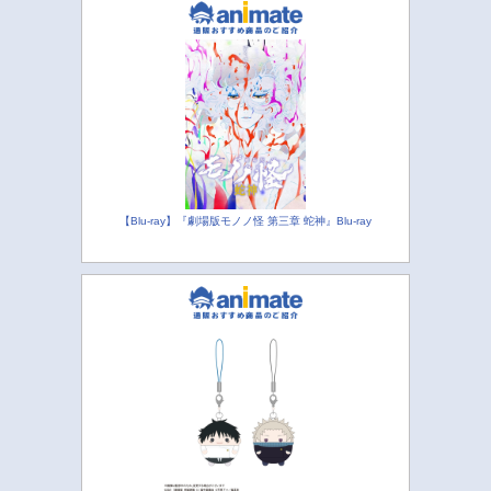
【Blu-ray】『劇場版モノノ怪 第三章 蛇神』Blu-ray