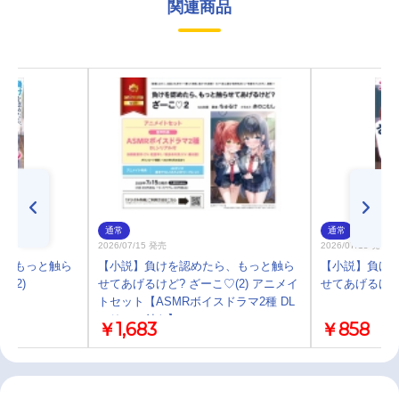
関連商品
通常
通常
2026/07/15 発売
2026/07/15 発売
ら、もっと触ら
【小説】負けを認めたら、もっと触ら
【小説】負け
(2)
せてあげるけど? ざーこ♡(2) アニメイ
せてあげるけど?
トセット【ASMRボイスドラマ2種 DL
シリアル付き】
￥1,683
￥858