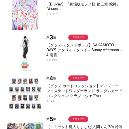
【Blu-ray】『劇場版モノノ怪 第三章 蛇神』
Blu-ray
￥9,900
3
第
位
予約受付中
【グッズ-スタンドポップ】SAKAMOTO
DAYS アクリルスタンド～Sunny Afternoon～
4.南雲
￥2,200
4
第
位
予約受付中
【グッズ-カードコレクション】ディズニー
ツイステッドワンダーランド ランダムカード
コレクション クラブ・ウェアver.
￥400
5
第
位
予約受付中
【コミック】魔入りました!入間くん(50) 特装