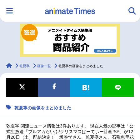
HOME
ランキング
アニメ
声優
ラジオ
みんなの声
グッズ
映画
animateTimes
乾夏寧
画像一覧
乾夏寧の画像をまとめました
マンガ・ラノベ
ゲーム・アプリ
音楽
コスプレ
乾夏寧の画像をまとめました
2.5次元
配信・Vtuber
トレンド
無料マンガ
最新記事一覧
乾夏寧 関連ニュース情報は3件あります。 現在人気の記事は「公
式生放送「ブルアカらいぶ!クリスマスぱーてぃー計画!SP」が12
月20日（土）配信決定！ 坂巻学さん、乾夏寧さん、石飛恵里花
アニメ記事一覧
声優記事一覧