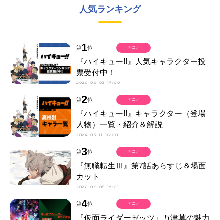
人気ランキング
1
第
位
アニメ
『ハイキュー!!』人気キャラクター投
票受付中！
2026-08-03 17:00
2
第
位
アニメ
『ハイキュー!!』キャラクター（登場
人物）一覧・紹介＆解説
2024-03-11 16:00
3
第
位
アニメ
『無職転生Ⅲ』第7話あらすじ＆場面
カット
2026-08-05 19:01
4
第
位
アニメ
『仮面ライダーゼッツ』万津莫の魅力