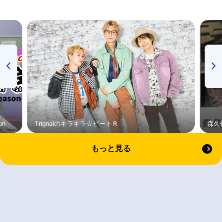
on
Trignalのキラキラ☆ビートＲ
森久
もっと見る