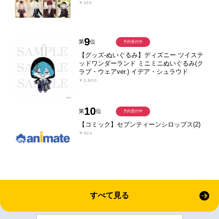
￥220
9
第
位
予約受付中
【グッズ-ぬいぐるみ】ディズニー ツイステ
ッドワンダーランド ミニミニぬいぐるみ(ク
ラブ・ウェアver.) イデア・シュラウド
￥2,500
10
第
位
予約受付中
【コミック】セブンティーンシロップス(2)
￥924
すべて見る