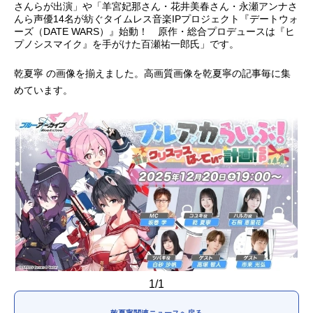
さんらが出演」や「羊宮妃那さん・花井美春さん・永瀬アンナさ
んら声優14名が紡ぐタイムレス音楽IPプロジェクト『デートウォ
アニメ映画一覧
実写化映画一覧
ーズ（DATE WARS）』始動！ 原作・総合プロデュースは『ヒ
プノシスマイク』を手がけた百瀬祐一郎氏」です。
今期アニメ曜日別一覧
乾夏寧 の画像を揃えました。高画質画像を乾夏寧の記事毎に集
春アニメ
夏アニメ
めています。
秋アニメ
冬アニメ
男性声優/女性声優一覧
FOLLOW US
1/1
乾夏寧関連ニュースへ戻る