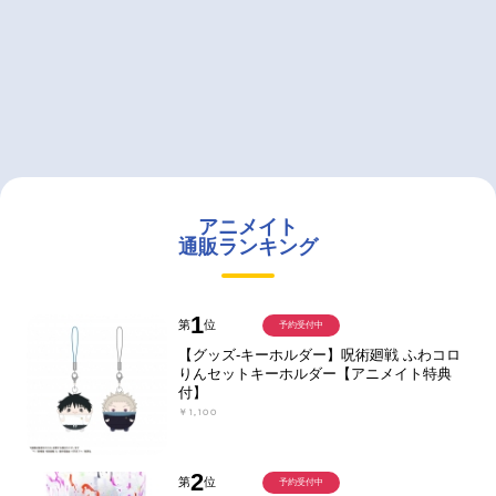
アニメイト
通販ランキング
1
第
位
予約受付中
【グッズ-キーホルダー】呪術廻戦 ふわコロ
りんセットキーホルダー【アニメイト特典
付】
￥1,100
2
第
位
予約受付中