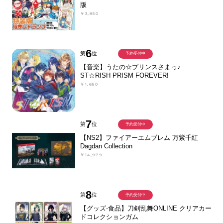
版
￥3,850
6
第
位
予約受付中
【音楽】うたの☆プリンスさまっ♪
ST☆RISH PRISM FOREVER!
￥1,650
7
第
位
予約受付中
【NS2】ファイアーエムブレム 万紫千紅
Dagdan Collection
￥14,979
8
第
位
予約受付中
【グッズ-食品】刀剣乱舞ONLINE クリアカー
ドコレクションガム