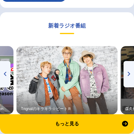
新着ラジオ番組
on
Trignalのキラキラ☆ビートＲ
森久
もっと見る