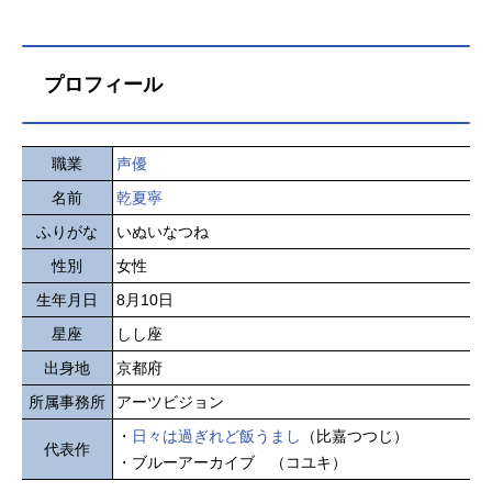
プロフィール
職業
声優
名前
乾夏寧
ふりがな
いぬいなつね
性別
女性
生年月日
8月10日
星座
しし座
出身地
京都府
所属事務所
アーツビジョン
・
日々は過ぎれど飯うまし
（比嘉つつじ）
代表作
・ブルーアーカイブ （コユキ）