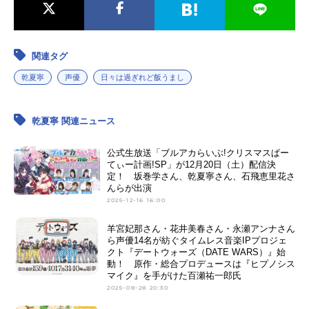
関連タグ
乾夏寧
声優
日々は過ぎれど飯うまし
乾夏寧 関連ニュース
公式生放送「ブルアカらいぶ!クリスマスぱー
てぃー計画!SP」が12月20日（土）配信決
定！ 坂巻学さん、乾夏寧さん、石飛恵里花さ
んらが出演
2025-12-16 16:00
羊宮妃那さん・花井美春さん・永瀬アンナさん
ら声優14名が紡ぐタイムレス音楽IPプロジェ
クト『デートウォーズ（DATE WARS）』始
動！ 原作・総合プロデュースは『ヒプノシス
マイク』を手がけた百瀬祐一郎氏
2025-08-28 20:30