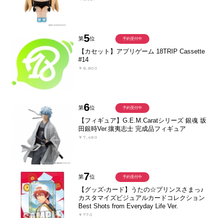
5
第
位
予約受付中
【カセット】アプリゲーム 18TRIP Cassette
#14
￥8,800
6
第
位
予約受付中
【フィギュア】G.E.M.Caratシリーズ 銀魂 坂
田銀時Ver.攘夷志士 完成品フィギュア
￥7,480
7
第
位
予約受付中
【グッズ-カード】うたの☆プリンスさまっ♪
カスタマイズビジュアルカードコレクション
Best Shots from Everyday Life Ver.
￥770