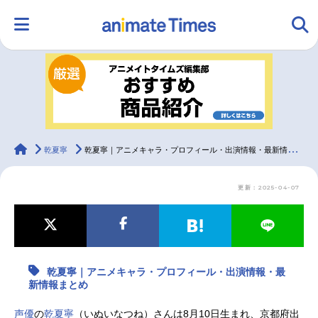
HOME
ランキング
アニメ
声優
ラジオ
みんなの声
グッズ
映画
animateTimes
乾夏寧
乾夏寧｜アニメキャラ・プロフィール・出演情報・最新情報まとめ
更新：2025-04-07
マンガ・ラノベ
ゲーム・アプリ
音楽
コスプレ
2.5次元
配信・Vtuber
トレンド
無料マンガ
乾夏寧｜アニメキャラ・プロフィール・出演情報・最
最新記事一覧
新情報まとめ
アニメ記事一覧
声優記事一覧
声優
の
乾夏寧
（いぬいなつね）さんは8月10日生まれ、京都府出