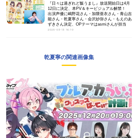
『日々は過ぎれど飯うまし』放送開始日は4月
12日に決定、本PV＆キービジュアル解禁！
出演声優に嶋野花さん・加隈亜衣さん・青山吉
能さん・乾夏寧さん・会沢紗弥さん・もえのあ
ずきさん決定、OPテーマはasmiさんが担当
2025-03-13 16:10
乾夏寧の関連画像集