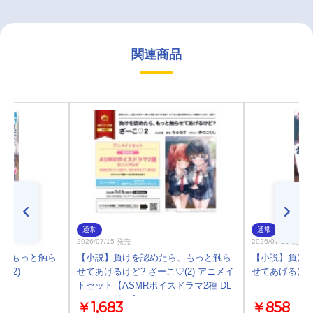
関連商品
通常
通常
2026/07/15 発売
2026/07/15 発売
ら、もっと触ら
【小説】負けを認めたら、もっと触ら
【小説】負け
(2)
せてあげるけど? ざーこ♡(2) アニメイ
せてあげるけど?
トセット【ASMRボイスドラマ2種 DL
シリアル付き】
￥1,683
￥858