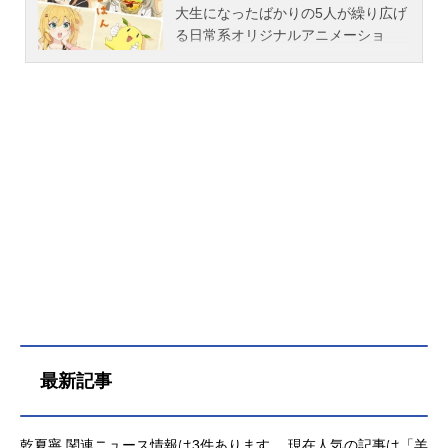
大生になったばかりの5人が繰り広げ
る日常系オリジナルアニメーショ
ン。おいしいもの大好き、みんなで
いっぱい遊びたい、勉強もちょっぴ
り頑張って、大学生活を思いっきり
楽しもう︕『のんのんびより』のあ
っとがストーリー原案を手掛け、個
性豊かなキャラクターたちが食べ
て、笑って、友情を深めていくハー
トフルコメディ。料理の作画に定評
のあるP.A.WORKSが総力をあげて描
く「通称PA飯」の集大成。2025年4
月から、飯テロ間違いなしのグルメ
アニメがスタート。作品名日々は過
ぎれど飯うまし放送形態TVアニメス
ケジュール2025年4月12日（土）～2
025年6月28日（土）TOKYOMX・BS
最新記事
11ほか話数全12話キャスト河合ま
こ：嶋野花古舘くれあ：加隈亜衣小
川しのん：青山吉能比嘉つつじ：乾
乾夏寧 関連ニュース情報は3件あります。 現在人気の記事は「羊