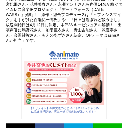
夏寧星なな：会沢紗弥モコ太郎：も
宮妃那さん・花井美春さん・永瀬アンナさんら声優14名が紡ぐタ
えのあずきスタッフ原作：teamapa
イムレス音楽IPプロジェクト『デートウォーズ（DATE
監督：川面真也 春水融キャラクタ
WARS）』始動！ 原作・総合プロデュースは『ヒプノシスマイ
ク』を手がけた百瀬祐一郎氏」や「『日々は過ぎれど飯うまし』
ー＆ストーリー原案・漫画ネーム制
放送開始日は4月12日に決定、本PV＆キービジュアル解禁！ 出
作：あっとキャラクターデザイン・
演声優に嶋野花さん・加隈亜衣さん・青山吉能さん・乾夏寧さ
総作画監督：満田一シリーズ構成：
ん・会沢紗弥さん・もえのあずきさん決定、OPテーマはasmiさ
比企博能衣装デザイン：藤谷奈美プ
んが担当」です。
ロップデザイン：牧野博美美術監
督：東潤一美術設定：藤井祐太色彩
設計：加口大朗３D監督：市川元成２
Dworks：村上瞭撮影：佐藤陽一朗オ
フライン...
【くじメイト】今井文也のくじメイトVol.4～チャラめ
に見える幼馴染、実は一途で独占欲が強いんです～