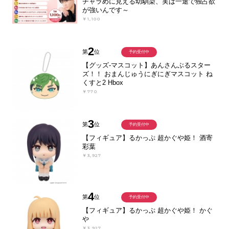
チャラめに見える幼馴染、実は一途で独占欲
が強いんです～
￥1,100
2
第
位
予約受付中
【グッズ-マスコット】あんさんぶるスター
ズ！！ おまんじゅうにぎにぎマスコット ね
くすと2 Hbox
￥770
3
第
位
予約受付中
【フィギュア】るかっぷ 超かぐや姫！ 酒寄
彩葉
￥3,927
4
第
位
予約受付中
【フィギュア】るかっぷ 超かぐや姫！ かぐ
や
￥3,927