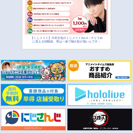
【くじメイト】今井文也のくじメイトVol.4～チャラめ
に見える幼馴染、実は一途で独占欲が強いんです～