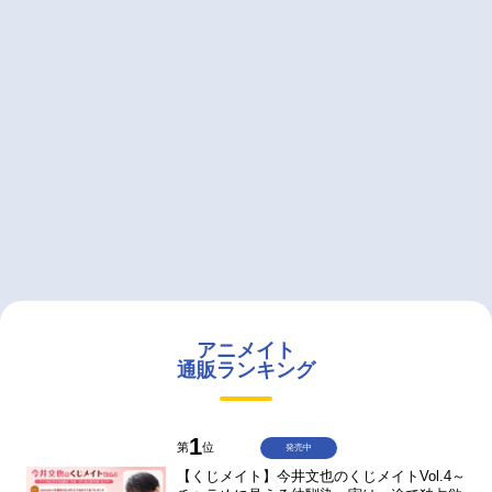
アニメイト
通販ランキング
1
第
位
発売中
【くじメイト】今井文也のくじメイトVol.4～