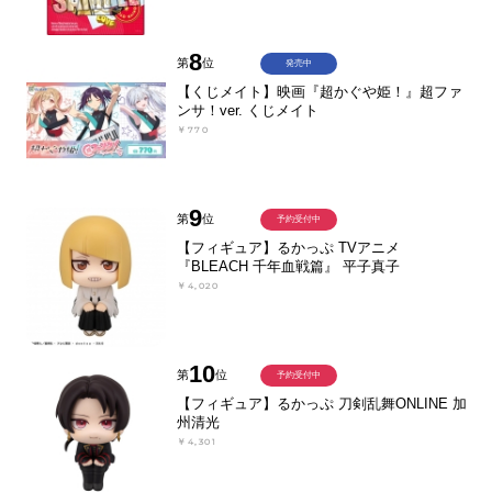
8
第
位
発売中
【くじメイト】映画『超かぐや姫！』超ファ
ンサ！ver. くじメイト
￥770
9
第
位
予約受付中
【フィギュア】るかっぷ TVアニメ
『BLEACH 千年血戦篇』 平子真子
￥4,020
10
第
位
予約受付中
【フィギュア】るかっぷ 刀剣乱舞ONLINE 加
州清光
￥4,301