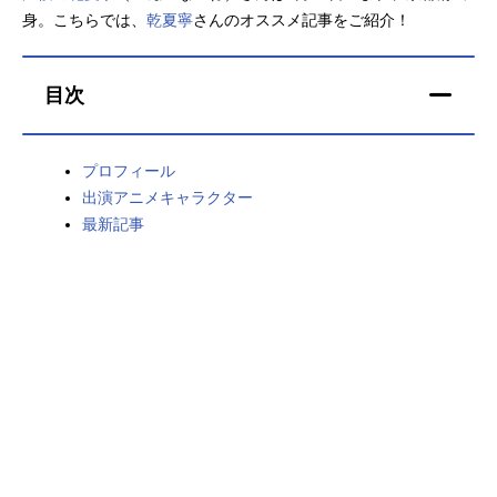
身。こちらでは、
乾夏寧
さんのオススメ記事をご紹介！
アニメ映画一覧
実写化映画一覧
今期アニメ曜日別一覧
目次
春アニメ
夏アニメ
プロフィール
秋アニメ
冬アニメ
出演アニメキャラクター
最新記事
男性声優/女性声優一覧
FOLLOW US