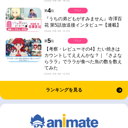
2026-08-06 18:55
4
第
位
アニメ
『うちの弟どもがすみません』寺澤百
花 第5話放送後インタビュー【連載】
2026-08-06 12:00
5
第
位
アニメ
【考察・レビューその4】たい焼きは
カウントしてええんかな？｜『さよな
らララ』でララが食べた魚の数を数え
てみた
2026-08-06 12:30
ランキングを見る