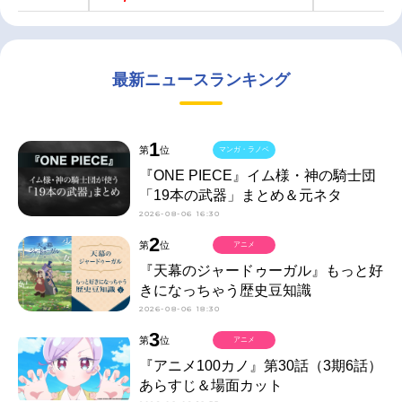
最新ニュースランキング
1
第
位
マンガ・ラノベ
『ONE PIECE』イム様・神の騎士団
「19本の武器」まとめ＆元ネタ
2026-08-06 16:30
2
第
位
アニメ
『天幕のジャードゥーガル』もっと好
きになっちゃう歴史豆知識
2026-08-06 18:30
3
第
位
アニメ
『アニメ100カノ』第30話（3期6話）
あらすじ＆場面カット