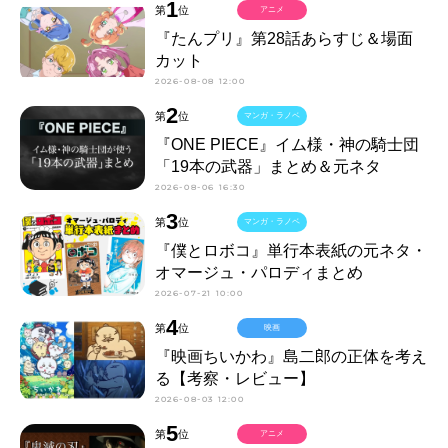
1
第
位
アニメ
『たんプリ』第28話あらすじ＆場面
カット
2026-08-08 12:00
2
第
位
マンガ・ラノベ
『ONE PIECE』イム様・神の騎士団
「19本の武器」まとめ＆元ネタ
2026-08-06 16:30
3
第
位
マンガ・ラノベ
『僕とロボコ』単行本表紙の元ネタ・
オマージュ・パロディまとめ
2026-07-21 10:00
4
第
位
映画
『映画ちいかわ』島二郎の正体を考え
る【考察・レビュー】
2026-08-03 12:00
5
第
位
アニメ