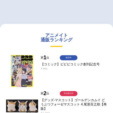
アニメイト
通販ランキング
1
第
位
発売中
【コミック】ビビビコミック創刊記念号
￥935
2
第
位
予約受付中
【グッズ-マスコット】ゴールデンカムイ ど
うぶつフォーゼマスコット 4.尾形百之助【再
販】