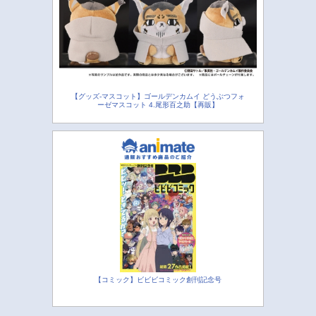
【グッズ-マスコット】ゴールデンカムイ どうぶつフォ
ーゼマスコット 4.尾形百之助【再販】
【コミック】ビビビコミック創刊記念号