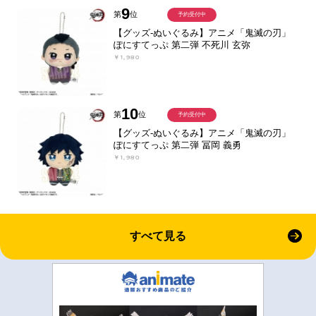
9
第
位
予約受付中
【グッズ-ぬいぐるみ】アニメ「鬼滅の刃」
ぽにすてっぷ 第二弾 不死川 玄弥
￥1,980
10
第
位
予約受付中
【グッズ-ぬいぐるみ】アニメ「鬼滅の刃」
ぽにすてっぷ 第二弾 冨岡 義勇
￥1,980
すべて見る