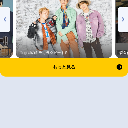
Trignalのキラキラ☆ビートＲ
森久
もっと見る