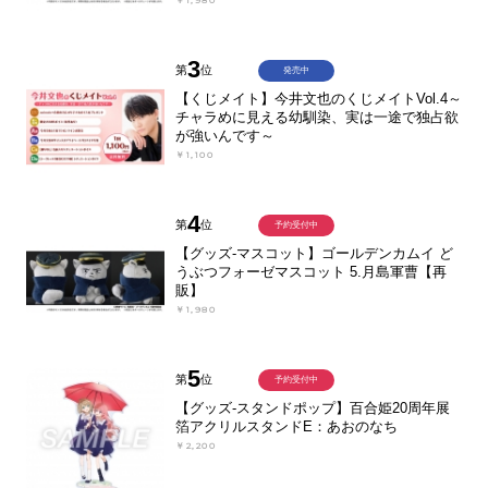
￥1,980
3
第
位
発売中
【くじメイト】今井文也のくじメイトVol.4～
チャラめに見える幼馴染、実は一途で独占欲
が強いんです～
￥1,100
4
第
位
予約受付中
【グッズ-マスコット】ゴールデンカムイ ど
うぶつフォーゼマスコット 5.月島軍曹【再
販】
￥1,980
5
第
位
予約受付中
【グッズ-スタンドポップ】百合姫20周年展
箔アクリルスタンドE：あおのなち
￥2,200