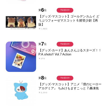
6
第
位
予約受付中
【グッズ-マスコット】ゴールデンカムイ ど
うぶつフォーゼマスコット 6.鯉登少尉【再
販】
￥1,980
7
第
位
予約受付中
【グッズ-カード】あんさんぶるスターズ！！
P.A.shots!! Vol.7 Action
￥275
8
第
位
予約受付中
【グッズ-マスコット】アニメ『僕のヒーロー
アカデミア』 ちみけもますこっと 7.轟凍焦
￥2,200