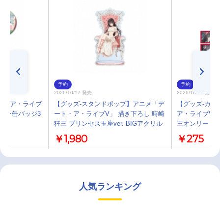
予約
予約
2026/10/17 発売
2026/10/09 発売
ト・ア・ライブ
【グッズ-スタンドポップ】アニメ「デ
【グッズ-カー
ッター缶バッジ3
ート・ア・ライブV」 描き下ろし 時崎
ア・ライブV」
狂三 プリンセス玉座ver. BIGアクリル
三オンリー 場
スタンド
￥1,980
￥275
人気ランキング