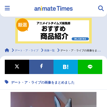
HOME
ランキング
アニメ
声優
ラジオ
みんなの声
グッズ
映画
animateTimes
デート・ア・ライブ
画像一覧
デート・ア・ライブの画像をまとめました
マンガ・ラノベ
ゲーム・アプリ
音楽
コスプレ
デート・ア・ライブの画像をまとめました
2.5次元
配信・Vtuber
トレンド
無料マンガ
最新記事一覧
アニメ記事一覧
声優記事一覧