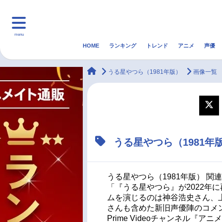
menu
HOME
ランキング
トレンド
アニメ
声優
HOME
ランキング
アニ
animateTimes
うる星やつら（1981年版）
画像一覧
マンガ・ラノベ
ゲーム・アプリ
音楽
最新記事一覧
うる星やつら（1981
アニメ記事一覧
声優記事一覧
うる星やつら（1981年版） 関
「『うる星やつら』が2022年
ムを演じるのは神谷浩史さん、
さんも含めた新旧声優陣のコメン
Prime Videoチャンネル