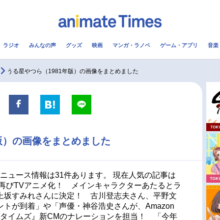
ラジオ
みんなの声
グッズ
映画
マンガ・ラノベ
ゲーム・アプリ
音楽
メ
声優
ラジオ
み
うる星やつら（1981年版）の画像をまとめました
コスプレ
2.5次元
配信
アニメ映画一覧
今期アニメ曜日別一覧
年版）の画像をまとめました
実写化映画一覧
春アニメ
男性声優/女性声優一覧
夏アニメ
連ニュース情報は31件あります。 現在人気の記事は
に再びTVアニメ化！ メインキャラクターあたるとラ
FOLLOW US
上坂すみれさんに決定！ 古川登志夫さん、平野文
トが到着」や「声優・神谷浩史さんが、Amazon
『アニメタイムズ』新CMのナレーションを担当！ 「今年