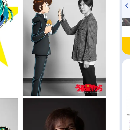
高橋美紀のおんぷの気持ち
TVアニメ『戦隊大失格』
♪ in アニメイトタイムズ
radio 大直会 2nd season