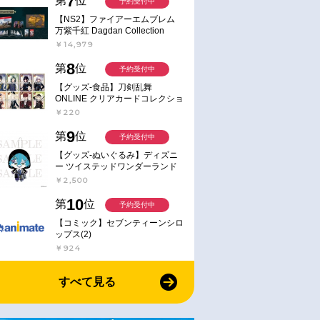
7
第
位
予約受付中
【NS2】ファイアーエムブレム
万紫千紅 Dagdan Collection
￥14,979
8
第
位
予約受付中
【グッズ-食品】刀剣乱舞
ONLINE クリアカードコレクショ
ンガム
￥220
9
第
位
予約受付中
【グッズ-ぬいぐるみ】ディズニ
ー ツイステッドワンダーランド
ミニミニぬいぐるみ(クラブ・ウ
￥2,500
ェアver.) イデア・シュラウド
10
第
位
予約受付中
【コミック】セブンティーンシロ
ップス(2)
￥924
すべて見る