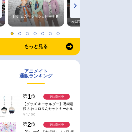
Trignalのキラキラ☆ビートＲ
森久保祥太郎×浪川大輔 つま
みは塩だけ
もっと見る
アニメイト
通販ランキング
1
第
位
予約受付中
【グッズ-キーホルダー】呪術廻
戦 ふわコロりんセットキーホル
ダー【アニメイト特典付】
￥1,100
2
第
位
予約受付中
【Blu-ray】『劇場版モノノ怪 第