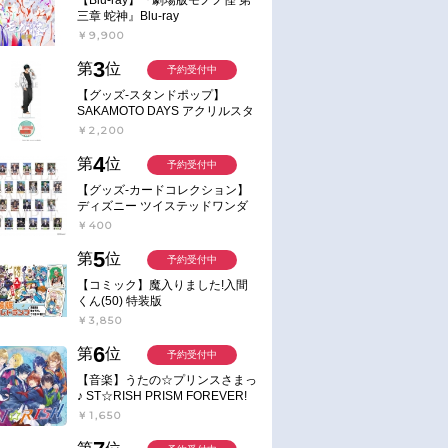
三章 蛇神』Blu-ray
￥9,900
3
第
位
予約受付中
【グッズ-スタンドポップ】
SAKAMOTO DAYS アクリルスタ
ンド～Sunny Afternoon～ 4.南雲
￥2,200
4
第
位
予約受付中
【グッズ-カードコレクション】
ディズニー ツイステッドワンダ
ーランド ランダムカードコレク
￥400
ション クラブ・ウェアver.
5
第
位
予約受付中
【コミック】魔入りました!入間
くん(50) 特装版
￥3,850
6
第
位
予約受付中
【音楽】うたの☆プリンスさまっ
♪ ST☆RISH PRISM FOREVER!
￥1,650