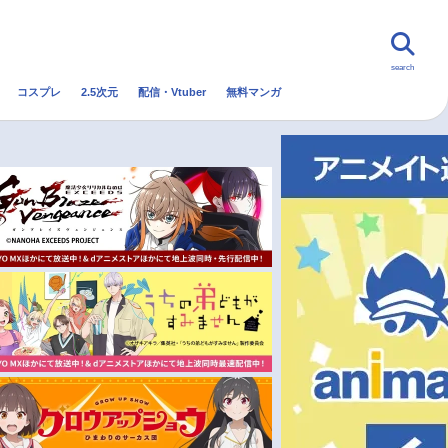
search
コスプレ
2.5次元
配信・Vtuber
無料マンガ
んなの声
グッズ
映画
・Vtuber
トレンド
無料マンガ
秋アニメ
冬アニメ