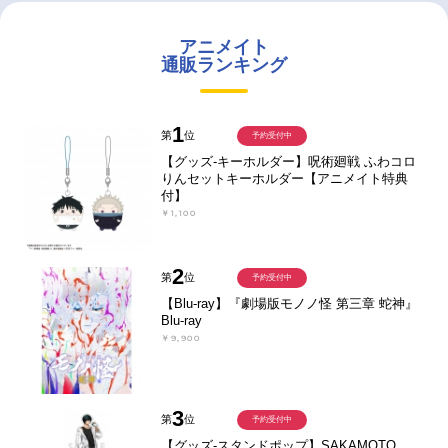
アニメイト
通販ランキング
1
第
位
予約受付中
【グッズ-キーホルダー】呪術廻戦 ふわコロ
りんセットキーホルダー【アニメイト特典
付】
￥1,100
2
第
位
予約受付中
【Blu-ray】『劇場版モノノ怪 第三章 蛇神』
Blu-ray
￥9,900
3
第
位
予約受付中
【グッズ-スタンドポップ】SAKAMOTO