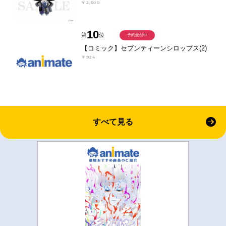
￥2,500
10
第
位
予約受付中
【コミック】セブンティーンシロップス(2)
￥924
すべて見る