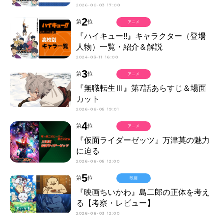
2026-08-03 17:00
2
第
位
アニメ
『ハイキュー!!』キャラクター（登場
人物）一覧・紹介＆解説
2024-03-11 16:00
3
第
位
アニメ
『無職転生Ⅲ』第7話あらすじ＆場面
カット
2026-08-05 19:01
4
第
位
アニメ
『仮面ライダーゼッツ』万津莫の魅力
に迫る
2026-08-05 12:00
5
第
位
映画
『映画ちいかわ』島二郎の正体を考え
る【考察・レビュー】
2026-08-03 12:00