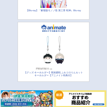
【Blu-ray】『劇場版モノノ怪 第三章 蛇神』Blu-ray
【グッズ-キーホルダー】呪術廻戦 ふわコロりんセット
キーホルダー【アニメイト特典付】