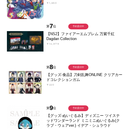
￥1,650
7
第
位
予約受付中
【NS2】ファイアーエムブレム 万紫千紅
Dagdan Collection
￥14,979
8
第
位
予約受付中
【グッズ-食品】刀剣乱舞ONLINE クリアカー
ドコレクションガム
￥220
9
第
位
予約受付中
【グッズ-ぬいぐるみ】ディズニー ツイステ
ッドワンダーランド ミニミニぬいぐるみ(ク
ラブ・ウェアver.) イデア・シュラウド