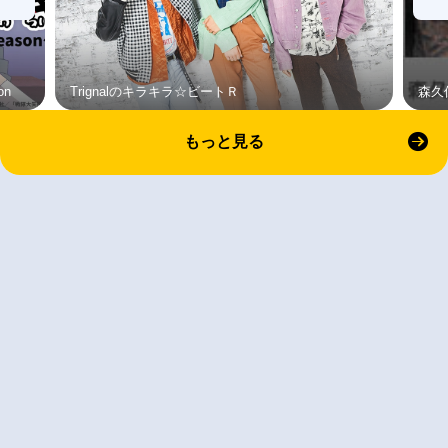
on
Trignalのキラキラ☆ビートＲ
森久
もっと見る