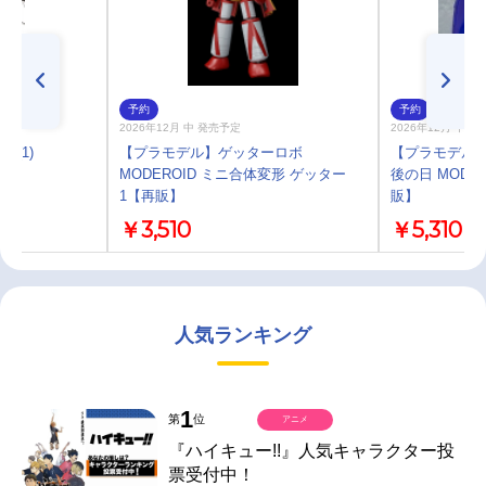
予約
予約
2026年12月 中 発売予定
2026年12月 中 
(1)
【プラモデル】ゲッターロボ
【プラモデル】
MODEROID ミニ合体変形 ゲッター
後の日 MODE
1【再販】
販】
￥3,510
￥5,310
人気ランキング
1
第
位
アニメ
『ハイキュー!!』人気キャラクター投
票受付中！