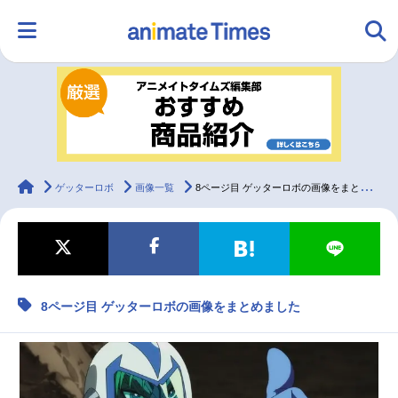
HOME
ランキング
アニメ
声優
ラジオ
みんなの声
グッズ
映画
animateTimes
ゲッターロボ
画像一覧
8ページ目 ゲッターロボの画像をまとめました
マンガ・ラノベ
ゲーム・アプリ
音楽
コスプレ
8ページ目 ゲッターロボの画像をまとめました
2.5次元
配信・Vtuber
トレンド
無料マンガ
最新記事一覧
アニメ記事一覧
声優記事一覧