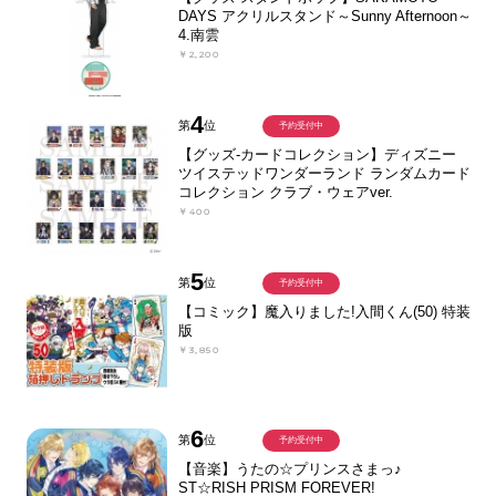
DAYS アクリルスタンド～Sunny Afternoon～
4.南雲
￥2,200
4
第
位
予約受付中
【グッズ-カードコレクション】ディズニー
ツイステッドワンダーランド ランダムカード
コレクション クラブ・ウェアver.
￥400
5
第
位
予約受付中
【コミック】魔入りました!入間くん(50) 特装
版
￥3,850
6
第
位
予約受付中
【音楽】うたの☆プリンスさまっ♪
ST☆RISH PRISM FOREVER!