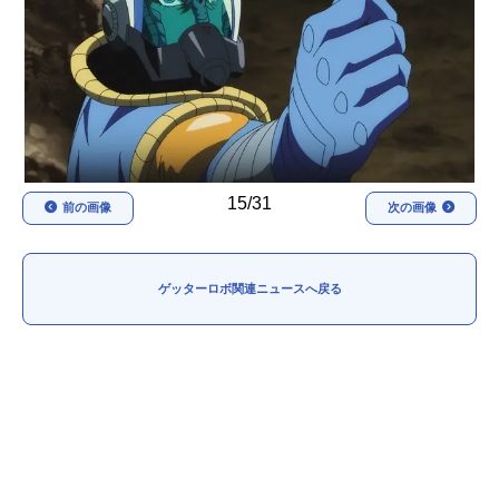
アニメ映画一覧
実写化映画一覧
今期アニメ曜日別一覧
春アニメ
夏アニメ
秋アニメ
冬アニメ
15/31
前の画像
次の画像
男性声優/女性声優一覧
FOLLOW US
ゲッターロボ関連ニュースへ戻る