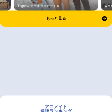
Trignalのキラキラ☆ビートＲ
森久
もっと見る
アニメイト
通販ランキング