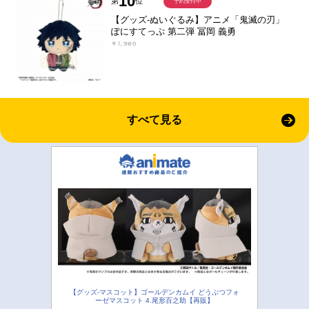
10
第
位
予約受付中
【グッズ-ぬいぐるみ】アニメ「鬼滅の刃」
ぽにすてっぷ 第二弾 冨岡 義勇
￥1,980
すべて見る
【グッズ-マスコット】ゴールデンカムイ どうぶつフォ
ーゼマスコット 4.尾形百之助【再販】