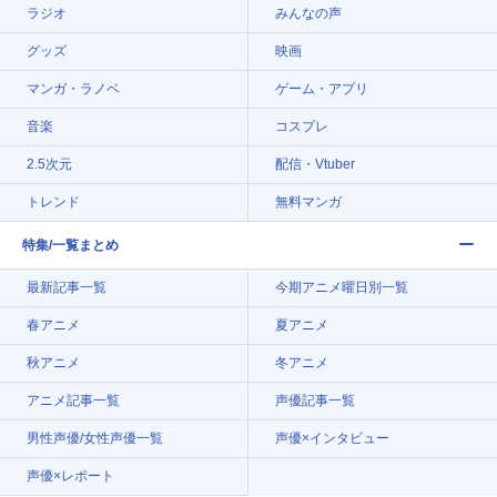
ラジオ
みんなの声
グッズ
映画
マンガ・ラノベ
ゲーム・アプリ
音楽
コスプレ
2.5次元
配信・Vtuber
トレンド
無料マンガ
特集/一覧まとめ
最新記事一覧
今期アニメ曜日別一覧
春アニメ
夏アニメ
秋アニメ
冬アニメ
アニメ記事一覧
声優記事一覧
男性声優/女性声優一覧
声優×インタビュー
声優×レポート