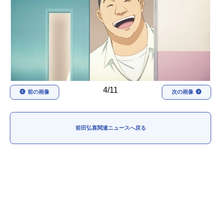
アニメ映画一覧
実写化映画一覧
今期アニメ曜日別一覧
春アニメ
夏アニメ
秋アニメ
冬アニメ
4/11
前の画像
次の画像
男性声優/女性声優一覧
FOLLOW US
前田弘喜関連ニュースへ戻る