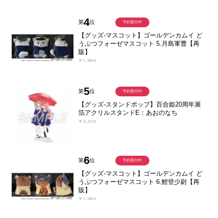
4
第
位
予約受付中
【グッズ-マスコット】ゴールデンカムイ ど
うぶつフォーゼマスコット 5.月島軍曹【再
販】
￥1,980
5
第
位
予約受付中
【グッズ-スタンドポップ】百合姫20周年展
箔アクリルスタンドE：あおのなち
￥2,200
6
第
位
予約受付中
【グッズ-マスコット】ゴールデンカムイ ど
うぶつフォーゼマスコット 6.鯉登少尉【再
販】
￥1,980