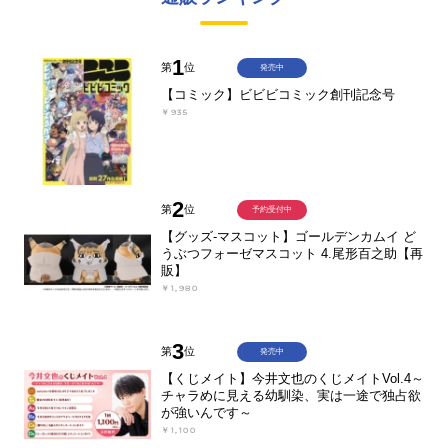
1
第
位
発売中
【コミック】ビビビコミック創刊記念号
￥935
2
第
位
予約受付中
【グッズ-マスコット】ゴールデンカムイ ど
うぶつフォーゼマスコット 4.尾形百之助【再
販】
￥1,980
3
第
位
発売中
【くじメイト】今井文也のくじメイトVol.4～
チャラめに見える幼馴染、実は一途で独占欲
が強いんです～
￥1,100