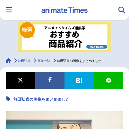
HOME
ランキング
アニメ
声優
ラジオ
みんなの声
グッズ
映画
animateTimes
前田弘喜
画像一覧
前田弘喜の画像をまとめました
マンガ・ラノベ
ゲーム・アプリ
音楽
コスプレ
前田弘喜の画像をまとめました
2.5次元
配信・Vtuber
トレンド
無料マンガ
最新記事一覧
アニメ記事一覧
声優記事一覧