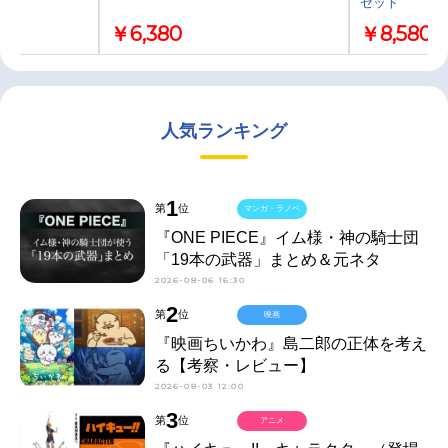
セット
￥6,380
￥8,580
人気ランキング
1
第
位
マンガ・ラノベ
『ONE PIECE』イム様・神の騎士団
「19本の武器」まとめ＆元ネタ
2026-08-06 16:30
2
第
位
映画
『映画ちいかわ』島二郎の正体を考え
る【考察・レビュー】
2026-08-03 12:00
3
第
位
アニメ