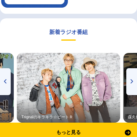
新着ラジオ番組
Trignalのキラキラ☆ビートＲ
森久
もっと見る