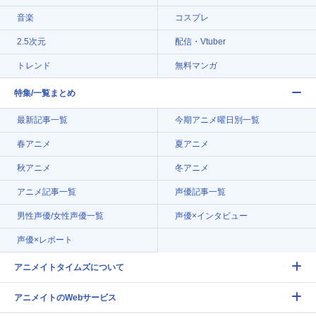
音楽
コスプレ
2.5次元
配信・Vtuber
トレンド
無料マンガ
特集/一覧まとめ
最新記事一覧
今期アニメ曜日別一覧
春アニメ
夏アニメ
秋アニメ
冬アニメ
アニメ記事一覧
声優記事一覧
男性声優/女性声優一覧
声優×インタビュー
声優×レポート
アニメイトタイムズについて
アニメイトのWebサービス