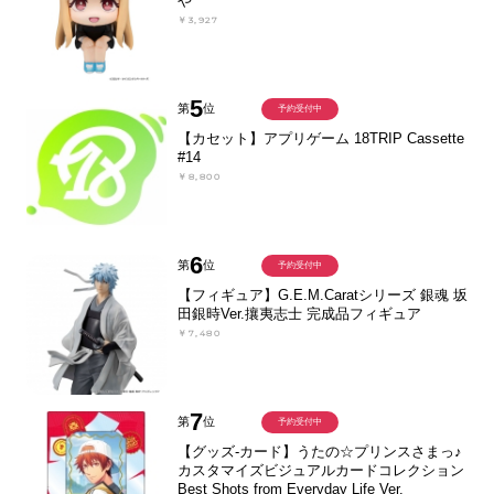
や
￥3,927
5
第
位
予約受付中
【カセット】アプリゲーム 18TRIP Cassette
#14
￥8,800
6
第
位
予約受付中
【フィギュア】G.E.M.Caratシリーズ 銀魂 坂
田銀時Ver.攘夷志士 完成品フィギュア
￥7,480
7
第
位
予約受付中
【グッズ-カード】うたの☆プリンスさまっ♪
カスタマイズビジュアルカードコレクション
Best Shots from Everyday Life Ver.