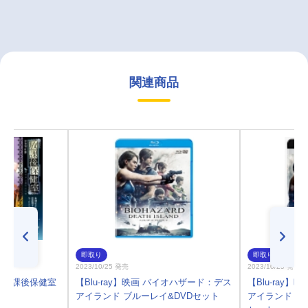
関連商品
即取り
即取り
2023/10/25 発売
2023/10/25 発売
D 放課後保健室
【Blu-ray】映画 バイオハザード：デス
【Blu-ray
アイランド ブルーレイ&DVDセット
アイランド 4K