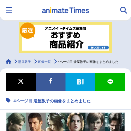
HOME
ランキング
アニメ
声優
ラジオ
みんなの声
グッズ
映画
animateTimes
湯屋敦子
画像一覧
4ページ目 湯屋敦子の画像をまとめました
マンガ・ラノベ
ゲーム・アプリ
音楽
コスプレ
4ページ目 湯屋敦子の画像をまとめました
2.5次元
配信・Vtuber
トレンド
無料マンガ
最新記事一覧
アニメ記事一覧
声優記事一覧