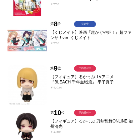
￥770
8
第
位
発売中
【くじメイト】映画『超かぐや姫！』超ファ
ンサ！ver. くじメイト
￥770
9
第
位
予約受付中
【フィギュア】るかっぷ TVアニメ
『BLEACH 千年血戦篇』 平子真子
￥4,020
10
第
位
予約受付中
【フィギュア】るかっぷ 刀剣乱舞ONLINE 加
州清光
￥4,301