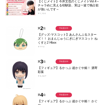
【くじメイト】今井文也のくじメイトVol.4～
チャラめに見える幼馴染、実は一途で独占欲
が強いんです～
￥1,100
2
第
位
予約受付中
【グッズ-マスコット】あんさんぶるスター
ズ！！ おまんじゅうにぎにぎマスコット ね
くすと2 Hbox
￥770
3
第
位
予約受付中
【フィギュア】るかっぷ 超かぐや姫！ 酒寄
彩葉
￥3,927
4
第
位
予約受付中
【フィギュア】るかっぷ 超かぐや姫！ かぐ