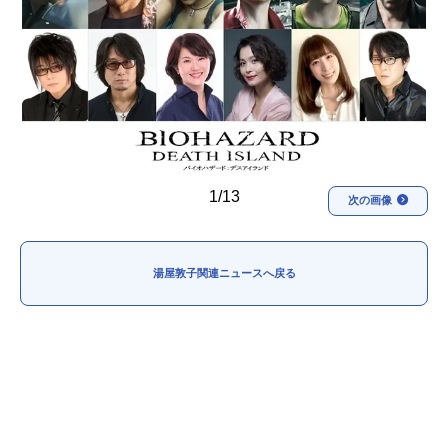
アニメ映画一覧
実写化映画一覧
今期アニメ曜日別一覧
春アニメ
夏アニメ
秋アニメ
冬アニメ
1/13
次の画像
男性声優/女性声優一覧
FOLLOW US
湯屋敦子関連ニュースへ戻る