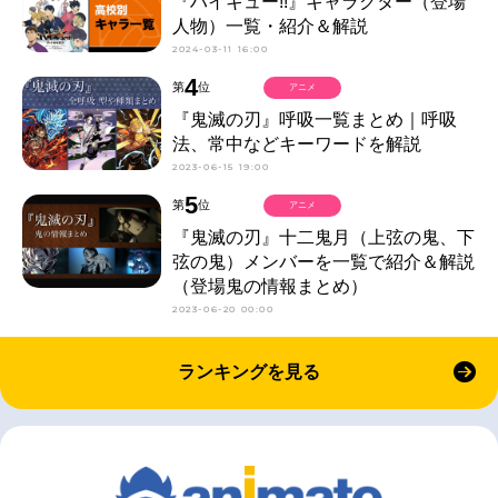
『ハイキュー!!』キャラクター（登場
人物）一覧・紹介＆解説
2024-03-11 16:00
4
第
位
アニメ
『鬼滅の刃』呼吸一覧まとめ｜呼吸
法、常中などキーワードを解説
2023-06-15 19:00
5
第
位
アニメ
『鬼滅の刃』十二鬼月（上弦の鬼、下
弦の鬼）メンバーを一覧で紹介＆解説
（登場鬼の情報まとめ）
2023-06-20 00:00
ランキングを見る