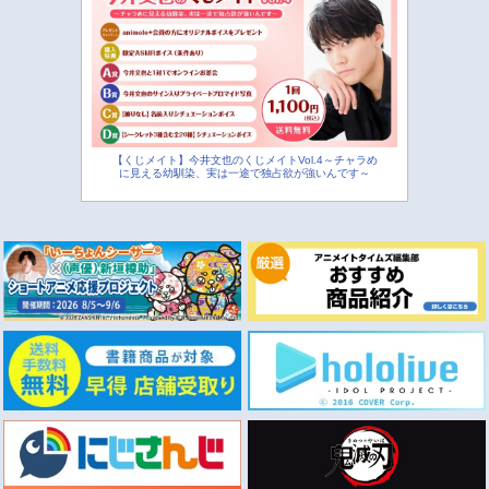
【くじメイト】今井文也のくじメイトVol.4～チャラめ
に見える幼馴染、実は一途で独占欲が強いんです～