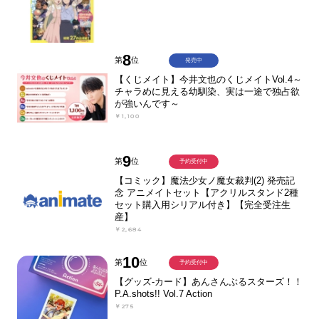
8
第
位
発売中
【くじメイト】今井文也のくじメイトVol.4～
チャラめに見える幼馴染、実は一途で独占欲
が強いんです～
￥1,100
9
第
位
予約受付中
【コミック】魔法少女ノ魔女裁判(2) 発売記
念 アニメイトセット【アクリルスタンド2種
セット購入用シリアル付き】【完全受注生
産】
￥2,684
10
第
位
予約受付中
【グッズ-カード】あんさんぶるスターズ！！
P.A.shots!! Vol.7 Action
￥275