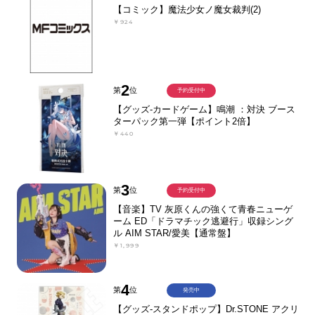
【コミック】魔法少女ノ魔女裁判(2)
￥924
2
第
位
予約受付中
【グッズ-カードゲーム】鳴潮 ：対決 ブース
ターパック第一弾【ポイント2倍】
￥440
3
第
位
予約受付中
【音楽】TV 灰原くんの強くて青春ニューゲ
ーム ED「ドラマチック逃避行」収録シング
ル AIM STAR/愛美【通常盤】
￥1,999
4
第
位
発売中
【グッズ-スタンドポップ】Dr.STONE アクリ