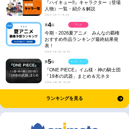
『ハイキュー!!』キャラクター（登場
人物）一覧・紹介＆解説
2024-03-11 16:00
4
第
位
アニメ
今期・2026夏アニメ みんなの覇権
おすすめ作品ランキング最終結果発
表！
2026-06-29 16:30
5
第
位
マンガ・ラノベ
『ONE PIECE』イム様・神の騎士団
「19本の武器」まとめ＆元ネタ
2026-08-06 16:30
ランキングを見る