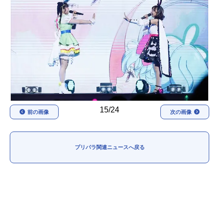
アニメ映画一覧
実写化映画一覧
今期アニメ曜日別一覧
春アニメ
夏アニメ
秋アニメ
冬アニメ
男性声優/女性声優一覧
15/24
前の画像
次の画像
FOLLOW US
プリパラ関連ニュースへ戻る