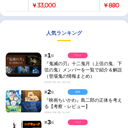
￥33,000
￥880
人気ランキング
1
第
位
アニメ
『鬼滅の刃』十二鬼月（上弦の鬼、下
弦の鬼）メンバーを一覧で紹介＆解説
（登場鬼の情報まとめ）
2023-06-20 00:00
2
第
位
映画
『映画ちいかわ』島二郎の正体を考え
る【考察・レビュー】
2026-08-03 12:00
3
第
位
アニメ