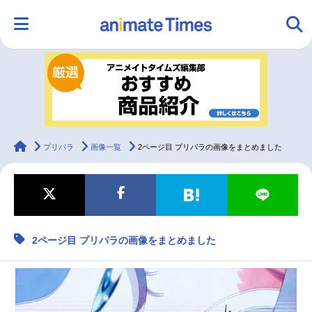
HOME
ランキング
アニメ
声優
ラジオ
みんなの声
グッズ
映画
animateTimes
プリパラ
画像一覧
2ページ目 プリパラの画像をまとめました
マンガ・ラノベ
ゲーム・アプリ
音楽
コスプレ
2ページ目 プリパラの画像をまとめました
2.5次元
配信・Vtuber
トレンド
無料マンガ
最新記事一覧
アニメ記事一覧
声優記事一覧