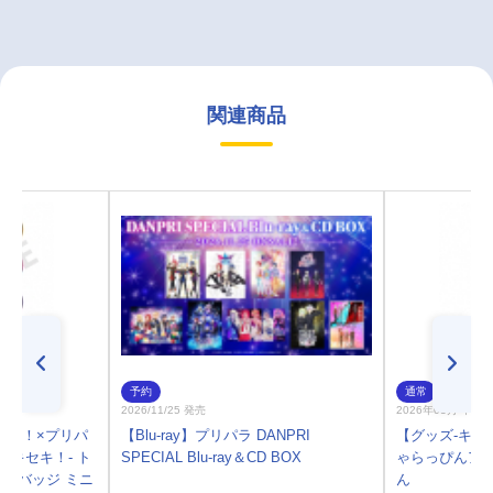
関連商品
予約
通常
2026/11/25 発売
2026年03月 中 
カツ！×プリパ
【Blu-ray】プリパラ DANPRI
【グッズ-キー
いのキセキ！- ト
SPECIAL Blu-ray＆CD BOX
ゃらっぴんアク
缶バッジ ミニ
ん