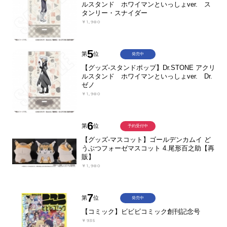
ルスタンド ホワイマンといっしょver. ス
タンリー・スナイダー
￥1,980
5
第
位
発売中
【グッズ-スタンドポップ】Dr.STONE アクリ
ルスタンド ホワイマンといっしょver. Dr.
ゼノ
￥1,980
6
第
位
予約受付中
【グッズ-マスコット】ゴールデンカムイ ど
うぶつフォーゼマスコット 4.尾形百之助【再
販】
￥1,980
7
第
位
発売中
【コミック】ビビビコミック創刊記念号
￥935