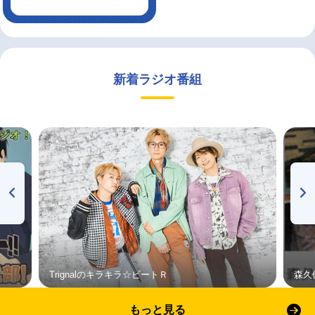
新着ラジオ番組
Trignalのキラキラ☆ビートＲ
森久
もっと見る