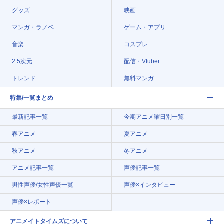
グッズ
映画
マンガ・ラノベ
ゲーム・アプリ
音楽
コスプレ
2.5次元
配信・Vtuber
トレンド
無料マンガ
特集/一覧まとめ
最新記事一覧
今期アニメ曜日別一覧
春アニメ
夏アニメ
秋アニメ
冬アニメ
アニメ記事一覧
声優記事一覧
男性声優/女性声優一覧
声優×インタビュー
声優×レポート
アニメイトタイムズについて