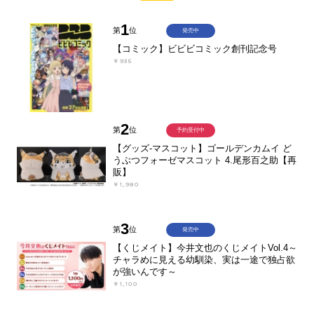
1
第
位
発売中
【コミック】ビビビコミック創刊記念号
￥935
2
第
位
予約受付中
【グッズ-マスコット】ゴールデンカムイ ど
うぶつフォーゼマスコット 4.尾形百之助【再
販】
￥1,980
3
第
位
発売中
【くじメイト】今井文也のくじメイトVol.4～
チャラめに見える幼馴染、実は一途で独占欲
が強いんです～
￥1,100