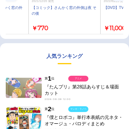
2021/12/20 発売
2022/03/25 発売
 さんかく窓の外
【コミック】さんかく窓の外側は夜 そ
【DVD】TV 
の後
￥770
￥11,000
人気ランキング
1
第
位
アニメ
『たんプリ』第28話あらすじ＆場面
カット
2026-08-08 12:00
2
第
位
マンガ・ラノベ
『僕とロボコ』単行本表紙の元ネタ・
オマージュ・パロディまとめ