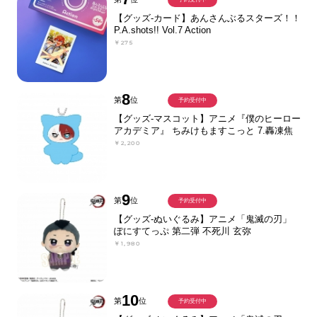
【グッズ-カード】あんさんぶるスターズ！！
P.A.shots!! Vol.7 Action
￥275
8
第
位
予約受付中
【グッズ-マスコット】アニメ『僕のヒーロー
アカデミア』 ちみけもますこっと 7.轟凍焦
￥2,200
9
第
位
予約受付中
【グッズ-ぬいぐるみ】アニメ「鬼滅の刃」
ぽにすてっぷ 第二弾 不死川 玄弥
￥1,980
10
第
位
予約受付中