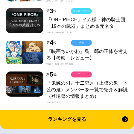
2026-07-21 10:00
3
第
位
マンガ・ラノベ
『ONE PIECE』イム様・神の騎士団
「19本の武器」まとめ＆元ネタ
2026-08-06 16:30
4
第
位
映画
『映画ちいかわ』島二郎の正体を考え
る【考察・レビュー】
2026-08-03 12:00
5
第
位
アニメ
『鬼滅の刃』十二鬼月（上弦の鬼、下
弦の鬼）メンバーを一覧で紹介＆解説
（登場鬼の情報まとめ）
2023-06-20 00:00
ランキングを見る