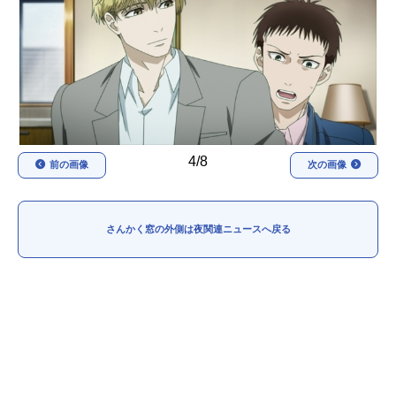
アニメ映画一覧
実写化映画一覧
今期アニメ曜日別一覧
春アニメ
夏アニメ
秋アニメ
冬アニメ
4/8
前の画像
次の画像
男性声優/女性声優一覧
FOLLOW US
さんかく窓の外側は夜関連ニュースへ戻る