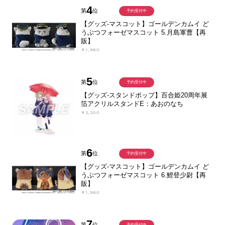
4
第
位
予約受付中
【グッズ-マスコット】ゴールデンカムイ ど
うぶつフォーゼマスコット 5.月島軍曹【再
販】
￥1,980
5
第
位
予約受付中
【グッズ-スタンドポップ】百合姫20周年展
箔アクリルスタンドE：あおのなち
￥2,200
6
第
位
予約受付中
【グッズ-マスコット】ゴールデンカムイ ど
うぶつフォーゼマスコット 6.鯉登少尉【再
販】
￥1,980
7
第
位
予約受付中