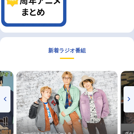
新着ラジオ番組
Trignalのキラキラ☆ビートＲ
森久