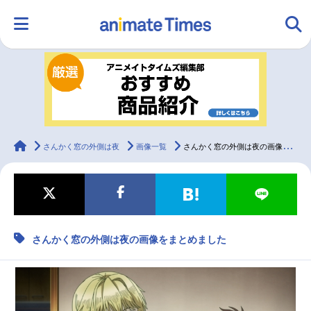
HOME
ランキング
アニメ
声優
ラジオ
みんなの声
グッズ
映画
animateTimes
さんかく窓の外側は夜
画像一覧
さんかく窓の外側は夜の画像をまとめました
マンガ・ラノベ
ゲーム・アプリ
音楽
コスプレ
さんかく窓の外側は夜の画像をまとめました
2.5次元
配信・Vtuber
トレンド
無料マンガ
最新記事一覧
アニメ記事一覧
声優記事一覧