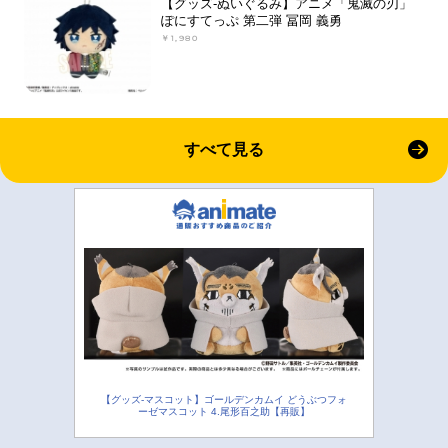
【グッズ-ぬいぐるみ】アニメ「鬼滅の刃」
ぽにすてっぷ 第二弾 冨岡 義勇
￥1,980
すべて見る
【グッズ-マスコット】ゴールデンカムイ どうぶつフォ
ーゼマスコット 4.尾形百之助【再販】