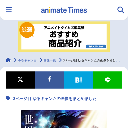
HOME
ランキング
アニメ
声優
ラジオ
みんなの声
グッズ
映画
animateTimes
ゆるキャン△
画像一覧
3ページ目 ゆるキャン△の画像をまとめました
マンガ・ラノベ
ゲーム・アプリ
音楽
コスプレ
3ページ目 ゆるキャン△の画像をまとめました
2.5次元
配信・Vtuber
トレンド
無料マンガ
最新記事一覧
アニメ記事一覧
声優記事一覧