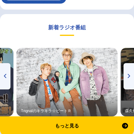
新着ラジオ番組
Trignalのキラキラ☆ビートＲ
森久
もっと見る