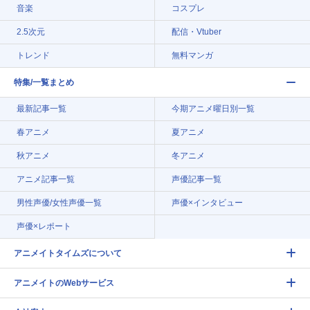
音楽
コスプレ
2.5次元
配信・Vtuber
トレンド
無料マンガ
特集/一覧まとめ
最新記事一覧
今期アニメ曜日別一覧
春アニメ
夏アニメ
秋アニメ
冬アニメ
アニメ記事一覧
声優記事一覧
男性声優/女性声優一覧
声優×インタビュー
声優×レポート
アニメイトタイムズについて
アニメイトのWebサービス