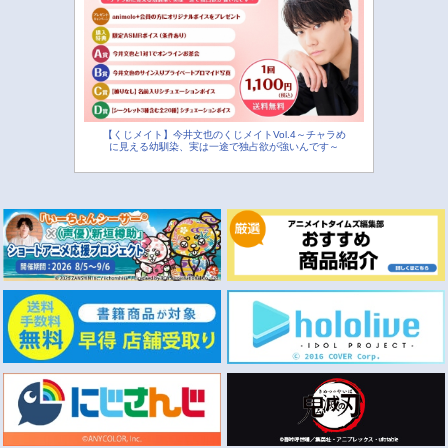
【くじメイト】今井文也のくじメイトVol.4～チャラめ
に見える幼馴染、実は一途で独占欲が強いんです～