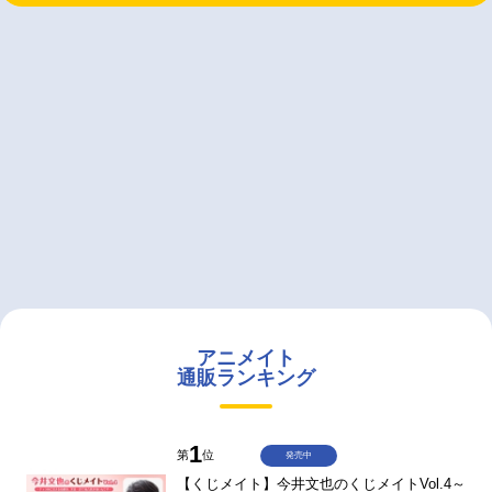
アニメイト
通販ランキング
1
第
位
発売中
【くじメイト】今井文也のくじメイトVol.4～