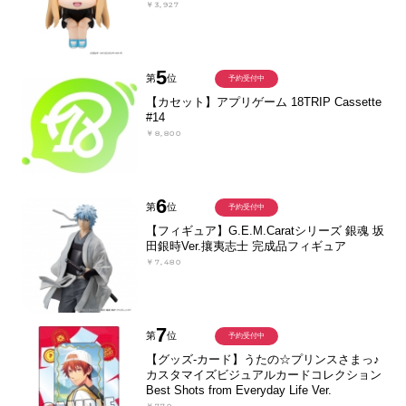
￥3,927
5
第
位
予約受付中
【カセット】アプリゲーム 18TRIP Cassette
#14
￥8,800
6
第
位
予約受付中
【フィギュア】G.E.M.Caratシリーズ 銀魂 坂
田銀時Ver.攘夷志士 完成品フィギュア
￥7,480
7
第
位
予約受付中
【グッズ-カード】うたの☆プリンスさまっ♪
カスタマイズビジュアルカードコレクション
Best Shots from Everyday Life Ver.