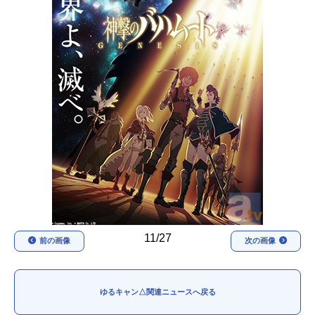
アニメ映画一覧
実写化映画一覧
今期アニメ曜日別一覧
春アニメ
夏アニメ
秋アニメ
冬アニメ
男性声優/女性声優一覧
FOLLOW US
11/27
前の画像
次の画像
ゆるキャン△関連ニュースへ戻る