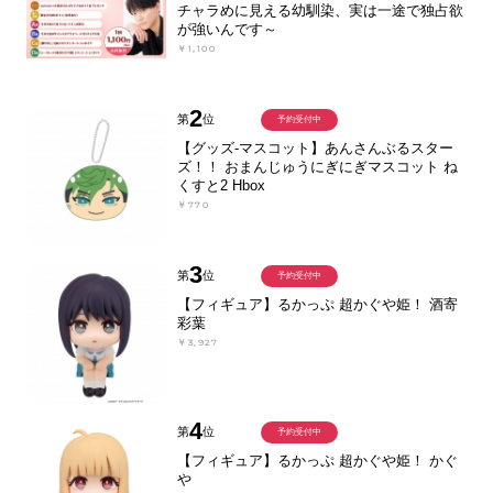
チャラめに見える幼馴染、実は一途で独占欲
が強いんです～
￥1,100
2
第
位
予約受付中
【グッズ-マスコット】あんさんぶるスター
ズ！！ おまんじゅうにぎにぎマスコット ね
くすと2 Hbox
￥770
3
第
位
予約受付中
【フィギュア】るかっぷ 超かぐや姫！ 酒寄
彩葉
￥3,927
4
第
位
予約受付中
【フィギュア】るかっぷ 超かぐや姫！ かぐ
や