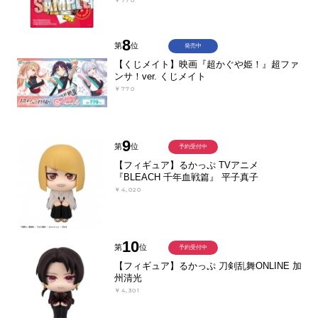
￥770
8
第
位
発売中
【くじメイト】映画『超かぐや姫！』超ファ
ンサ！ver. くじメイト
￥770
9
第
位
予約受付中
【フィギュア】るかっぷ TVアニメ
『BLEACH 千年血戦篇』 平子真子
￥4,020
10
第
位
予約受付中
【フィギュア】るかっぷ 刀剣乱舞ONLINE 加
州清光
￥4,301