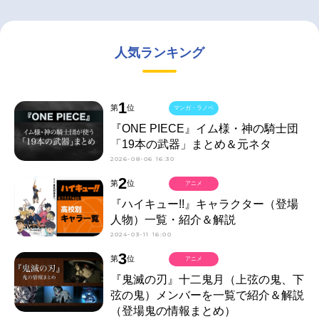
人気ランキング
1
第
位
マンガ・ラノベ
『ONE PIECE』イム様・神の騎士団
「19本の武器」まとめ＆元ネタ
2026-08-06 16:30
2
第
位
アニメ
『ハイキュー!!』キャラクター（登場
人物）一覧・紹介＆解説
2024-03-11 16:00
3
第
位
アニメ
『鬼滅の刃』十二鬼月（上弦の鬼、下
弦の鬼）メンバーを一覧で紹介＆解説
（登場鬼の情報まとめ）