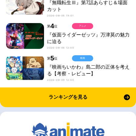
『無職転生Ⅲ』第7話あらすじ＆場面
カット
2026-08-05 19:01
4
第
位
アニメ
『仮面ライダーゼッツ』万津莫の魅力
に迫る
2026-08-05 12:00
5
第
位
映画
『映画ちいかわ』島二郎の正体を考え
る【考察・レビュー】
2026-08-03 12:00
ランキングを見る