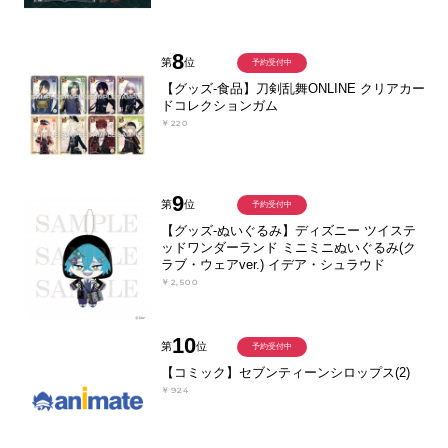
8
第
位
予約受付中
【グッズ-食品】刀剣乱舞ONLINE クリアカー
ドコレクションガム
￥220
9
第
位
予約受付中
【グッズ-ぬいぐるみ】ディズニー ツイステ
ッドワンダーランド ミニミニぬいぐるみ(ク
ラブ・ウェアver.) イデア・シュラウド
￥2,500
10
第
位
予約受付中
【コミック】セブンティーンシロップス(2)
￥924