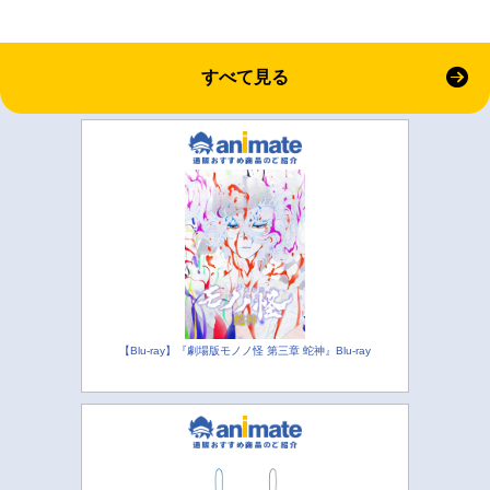
すべて見る
【Blu-ray】『劇場版モノノ怪 第三章 蛇神』Blu-ray