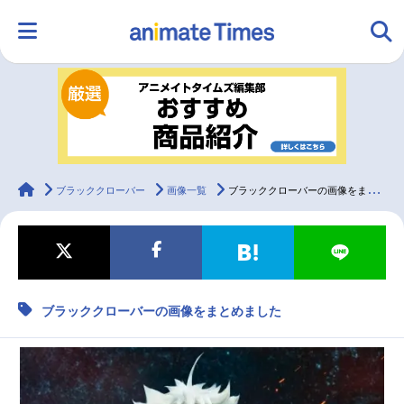
HOME
ランキング
アニメ
声優
ラジオ
みんなの声
グッズ
映画
animateTimes
ブラッククローバー
画像一覧
ブラッククローバーの画像をまとめました
マンガ・ラノベ
ゲーム・アプリ
音楽
コスプレ
ブラッククローバーの画像をまとめました
2.5次元
配信・Vtuber
トレンド
無料マンガ
最新記事一覧
アニメ記事一覧
声優記事一覧