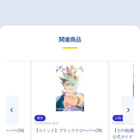
関連商品
通常
お取り寄せ
2026/08/04 発売
2026/08/04 発売
ーバー(34)
【コミック】ブラッククローバー(38)
【その他(書籍
公式ガイドブッ