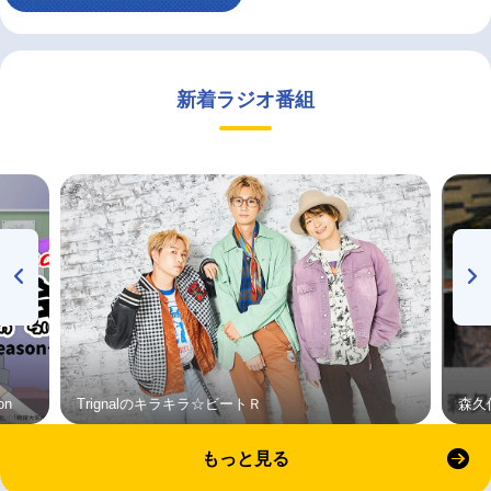
新着ラジオ番組
on
Trignalのキラキラ☆ビートＲ
森久
もっと見る