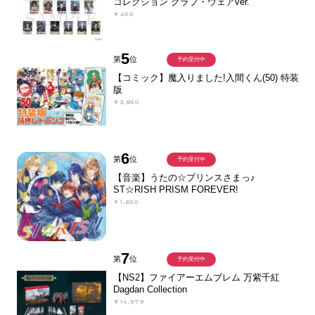
コレクション クラブ・ウェアver.
￥400
5
第
位
予約受付中
【コミック】魔入りました!入間くん(50) 特装
版
￥3,850
6
第
位
予約受付中
【音楽】うたの☆プリンスさまっ♪
ST☆RISH PRISM FOREVER!
￥1,650
7
第
位
予約受付中
【NS2】ファイアーエムブレム 万紫千紅
Dagdan Collection
￥14,979