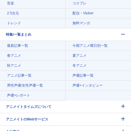
音楽
コスプレ
2.5次元
配信・Vtuber
トレンド
無料マンガ
特集/一覧まとめ
最新記事一覧
今期アニメ曜日別一覧
春アニメ
夏アニメ
秋アニメ
冬アニメ
アニメ記事一覧
声優記事一覧
男性声優/女性声優一覧
声優×インタビュー
声優×レポート
アニメイトタイムズについて
アニメイトのWebサービス