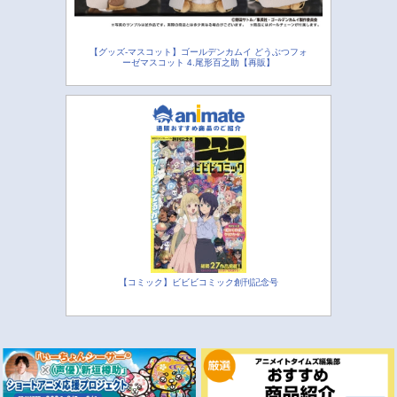
【グッズ-マスコット】ゴールデンカムイ どうぶつフォ
ーゼマスコット 4.尾形百之助【再販】
【コミック】ビビビコミック創刊記念号