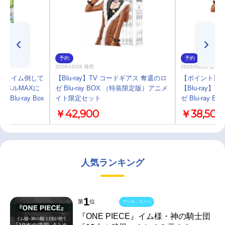
予約
予約
2026/10/28 発売
2026/10/28 発売
メ「スライム倒して
【Blu-ray】TV コードギアス 奪還のロ
【ポイント還元
レベルMAXに
ゼ Blu-ray BOX （特装限定版）アニメ
【Blu-ray】
lu-ray Box
イト限定セット
ゼ Blu-ray
￥42,900
￥38,500
人気ランキング
1
第
位
マンガ・ラノベ
『ONE PIECE』イム様・神の騎士団