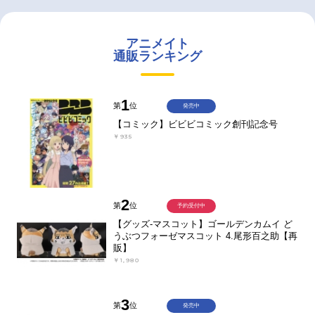
アニメイト
通販ランキング
1
第
位
発売中
【コミック】ビビビコミック創刊記念号
￥935
2
第
位
予約受付中
【グッズ-マスコット】ゴールデンカムイ ど
うぶつフォーゼマスコット 4.尾形百之助【再
販】
￥1,980
3
第
位
発売中