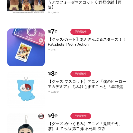
うぶつフォーゼマスコット 6.鯉登少尉【再
販】
￥1,980
7
第
位
予約受付中
【グッズ-カード】あんさんぶるスターズ！！
P.A.shots!! Vol.7 Action
￥275
8
第
位
予約受付中
【グッズ-マスコット】アニメ『僕のヒーロー
アカデミア』 ちみけもますこっと 7.轟凍焦
￥2,200
9
第
位
予約受付中
【グッズ-ぬいぐるみ】アニメ「鬼滅の刃」
ぽにすてっぷ 第二弾 不死川 玄弥