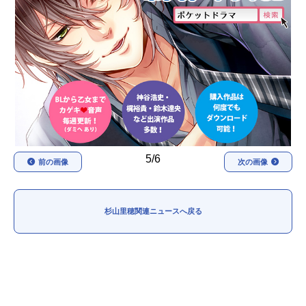
アニメ映画一覧
実写化映画一覧
今期アニメ曜日別一覧
春アニメ
夏アニメ
秋アニメ
冬アニメ
男性声優/女性声優一覧
5/6
前の画像
次の画像
FOLLOW US
杉山里穂関連ニュースへ戻る