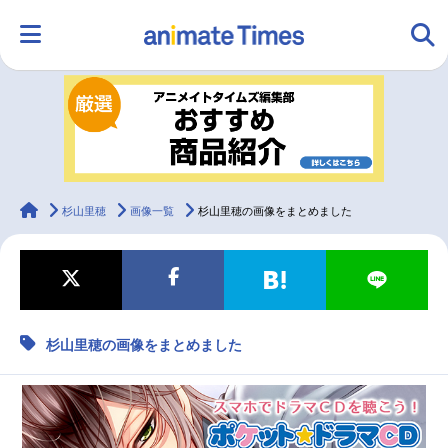
HOME
ランキング
アニメ
声優
ラジオ
みんなの声
グッズ
映画
animateTimes
杉山里穂
画像一覧
杉山里穂の画像をまとめました
マンガ・ラノベ
ゲーム・アプリ
音楽
コスプレ
杉山里穂の画像をまとめました
2.5次元
配信・Vtuber
トレンド
無料マンガ
最新記事一覧
アニメ記事一覧
声優記事一覧