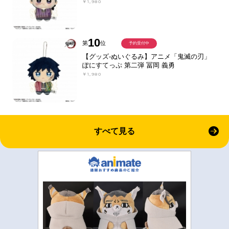
￥1,980
10
第
位
予約受付中
【グッズ-ぬいぐるみ】アニメ「鬼滅の刃」
ぽにすてっぷ 第二弾 冨岡 義勇
￥1,980
すべて見る