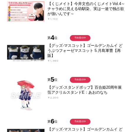
【くじメイト】今井文也のくじメイトVol.4～
チャラめに見える幼馴染、実は一途で独占欲
が強いんです～
￥1,100
4
第
位
予約受付中
【グッズ-マスコット】ゴールデンカムイ ど
うぶつフォーゼマスコット 5.月島軍曹【再
販】
￥1,980
5
第
位
予約受付中
【グッズ-スタンドポップ】百合姫20周年展
箔アクリルスタンドE：あおのなち
￥2,200
6
第
位
予約受付中
【グッズ-マスコット】ゴールデンカムイ ど