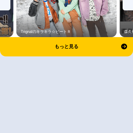
Trignalのキラキラ☆ビートＲ
森久
もっと見る