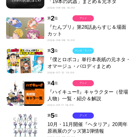
「19本の武器」まとめ＆元ネタ
2026-08-06 16:30
2
第
位
アニメ
『たんプリ』第28話あらすじ＆場面
カット
2026-08-08 12:00
3
第
位
マンガ・ラノベ
『僕とロボコ』単行本表紙の元ネタ・
オマージュ・パロディまとめ
2026-07-21 10:00
4
第
位
アニメ
『ハイキュー!!』キャラクター（登場
人物）一覧・紹介＆解説
2024-03-11 16:00
5
第
位
グッズ
10月・11月開催『ヘタリア』20周年
原画展のグッズ第1弾情報