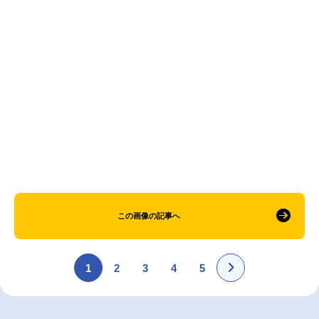
アニメ映画一覧
実写化映画一覧
今期アニメ曜日別一覧
春アニメ
夏アニメ
秋アニメ
冬アニメ
男性声優/女性声優一覧
FOLLOW US
この画像の記事へ
1
2
3
4
5