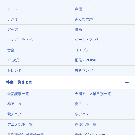
アニメ
声優
ラジオ
みんなの声
グッズ
映画
マンガ・ラノベ
ゲーム・アプリ
音楽
コスプレ
2.5次元
配信・Vtuber
トレンド
無料マンガ
特集/一覧まとめ
最新記事一覧
今期アニメ曜日別一覧
春アニメ
夏アニメ
秋アニメ
冬アニメ
アニメ記事一覧
声優記事一覧
男性声優/女性声優一覧
声優×インタビュー