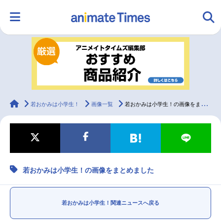
HOME
ランキング
アニメ
声優
ラジオ
みんなの声
グッズ
映画
animateTimes
若おかみは小学生！
画像一覧
若おかみは小学生！の画像をまとめました
マンガ・ラノベ
ゲーム・アプリ
音楽
コスプレ
若おかみは小学生！の画像をまとめました
2.5次元
配信・Vtuber
トレンド
無料マンガ
最新記事一覧
若おかみは小学生！関連ニュースへ戻る
アニメ記事一覧
声優記事一覧