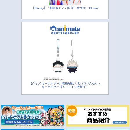
【Blu-ray】『劇場版モノノ怪 第三章 蛇神』Blu-ray
【グッズ-キーホルダー】呪術廻戦 ふわコロりんセット
キーホルダー【アニメイト特典付】