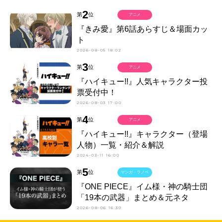
2
第
位
アニメ
『きみ愛』第6話あらすじ＆場面カッ
ト
2026-08-05 18:02
3
第
位
アニメ
『ハイキュー!!』人気キャラクター投
票受付中！
2026-08-03 17:00
4
第
位
アニメ
『ハイキュー!!』キャラクター（登場
人物）一覧・紹介＆解説
2024-03-11 16:00
5
第
位
マンガ・ラノベ
『ONE PIECE』イム様・神の騎士団
「19本の武器」まとめ＆元ネタ
2026-08-06 16:30