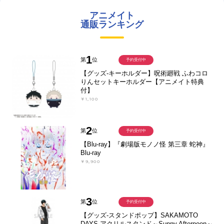
アニメイト
通販ランキング
1
第
位
予約受付中
【グッズ-キーホルダー】呪術廻戦 ふわコロ
りんセットキーホルダー【アニメイト特典
付】
￥1,100
2
第
位
予約受付中
【Blu-ray】『劇場版モノノ怪 第三章 蛇神』
Blu-ray
￥9,900
3
第
位
予約受付中
【グッズ-スタンドポップ】SAKAMOTO
DAYS アクリルスタンド～Sunny Afternoon～