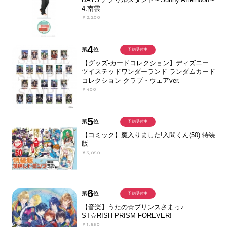
4.南雲
￥2,200
4
第
位
予約受付中
【グッズ-カードコレクション】ディズニー
ツイステッドワンダーランド ランダムカード
コレクション クラブ・ウェアver.
￥400
5
第
位
予約受付中
【コミック】魔入りました!入間くん(50) 特装
版
￥3,850
6
第
位
予約受付中
【音楽】うたの☆プリンスさまっ♪
ST☆RISH PRISM FOREVER!
￥1,650