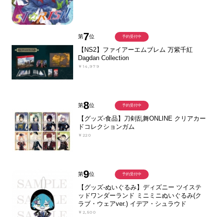
7
第
位
予約受付中
【NS2】ファイアーエムブレム 万紫千紅
Dagdan Collection
￥14,979
8
第
位
予約受付中
【グッズ-食品】刀剣乱舞ONLINE クリアカー
ドコレクションガム
￥220
9
第
位
予約受付中
【グッズ-ぬいぐるみ】ディズニー ツイステ
ッドワンダーランド ミニミニぬいぐるみ(ク
ラブ・ウェアver.) イデア・シュラウド
￥2,500