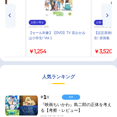
お取り寄せ
お取り寄せ
2018/07/25 発売
2020/09/23 発売
【セール対象】【DVD】TV 若おかみ
【設定原画集】
は小学生! Vol.1
生! 原画集
￥1,254
￥3,520
人気ランキング
1
第
位
映画
『映画ちいかわ』島二郎の正体を考え
る【考察・レビュー】
2026-08-03 12:00