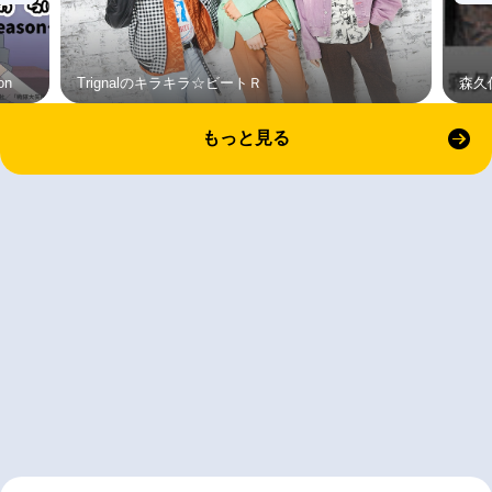
on
Trignalのキラキラ☆ビートＲ
森久
もっと見る