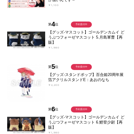
￥1,100
4
第
位
予約受付中
【グッズ-マスコット】ゴールデンカムイ ど
うぶつフォーゼマスコット 5.月島軍曹【再
販】
￥1,980
5
第
位
予約受付中
【グッズ-スタンドポップ】百合姫20周年展
箔アクリルスタンドE：あおのなち
￥2,200
6
第
位
予約受付中
【グッズ-マスコット】ゴールデンカムイ ど
うぶつフォーゼマスコット 6.鯉登少尉【再
販】
￥1,980