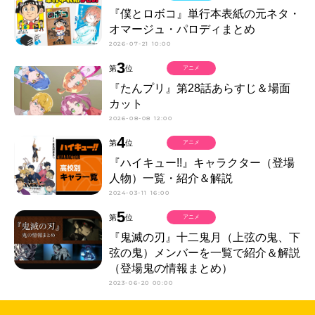
『僕とロボコ』単行本表紙の元ネタ・
オマージュ・パロディまとめ
2026-07-21 10:00
3
第
位
アニメ
『たんプリ』第28話あらすじ＆場面
カット
2026-08-08 12:00
4
第
位
アニメ
『ハイキュー!!』キャラクター（登場
人物）一覧・紹介＆解説
2024-03-11 16:00
5
第
位
アニメ
『鬼滅の刃』十二鬼月（上弦の鬼、下
弦の鬼）メンバーを一覧で紹介＆解説
（登場鬼の情報まとめ）
2023-06-20 00:00