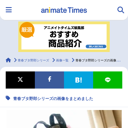
HOME
ランキング
アニメ
声優
ラジオ
みんなの声
グッズ
映画
animateTimes
青春ブタ野郎シリーズ
画像一覧
青春ブタ野郎シリーズの画像をまとめました
マンガ・ラノベ
ゲーム・アプリ
音楽
コスプレ
青春ブタ野郎シリーズの画像をまとめました
2.5次元
配信・Vtuber
トレンド
無料マンガ
最新記事一覧
アニメ記事一覧
声優記事一覧