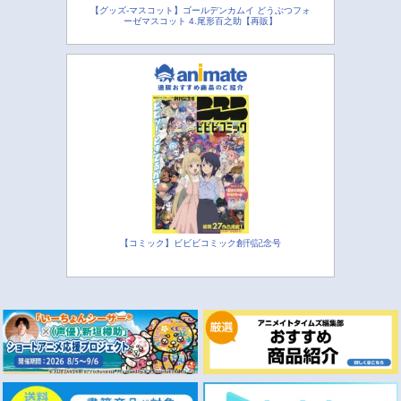
【グッズ-マスコット】ゴールデンカムイ どうぶつフォ
ーゼマスコット 4.尾形百之助【再販】
【コミック】ビビビコミック創刊記念号