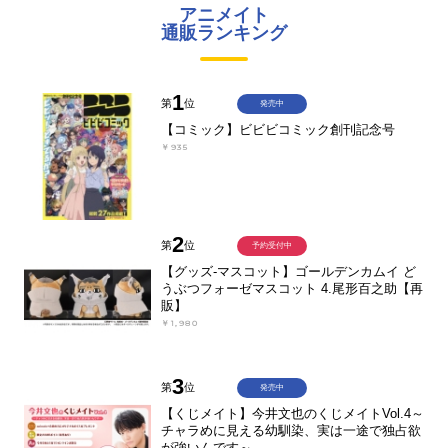
アニメイト
通販ランキング
1
第
位
発売中
【コミック】ビビビコミック創刊記念号
￥935
2
第
位
予約受付中
【グッズ-マスコット】ゴールデンカムイ ど
うぶつフォーゼマスコット 4.尾形百之助【再
販】
￥1,980
3
第
位
発売中
【くじメイト】今井文也のくじメイトVol.4～
チャラめに見える幼馴染、実は一途で独占欲
が強いんです～