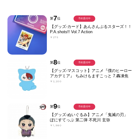
7
第
位
予約受付中
【グッズ-カード】あんさんぶるスターズ！！
P.A.shots!! Vol.7 Action
￥275
8
第
位
予約受付中
【グッズ-マスコット】アニメ『僕のヒーロー
アカデミア』 ちみけもますこっと 7.轟凍焦
￥2,200
9
第
位
予約受付中
【グッズ-ぬいぐるみ】アニメ「鬼滅の刃」
ぽにすてっぷ 第二弾 不死川 玄弥
￥1,980