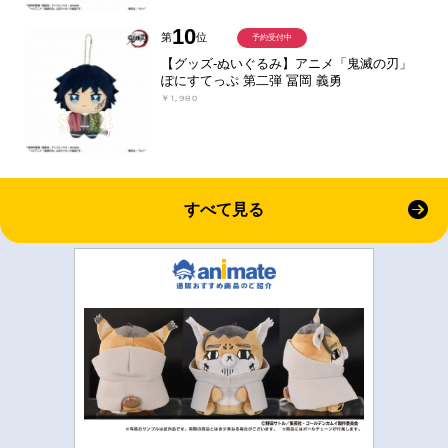
10
第
位
予約受付中
【グッズ-ぬいぐるみ】アニメ「鬼滅の刃」
ぽにすてっぷ 第二弾 冨岡 義勇
￥1,980
すべて見る