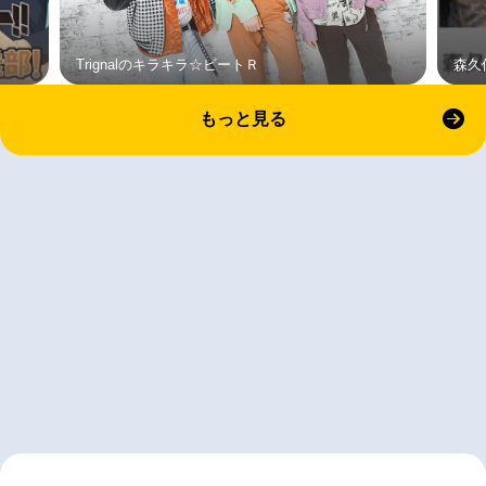
Trignalのキラキラ☆ビートＲ
森久
もっと見る