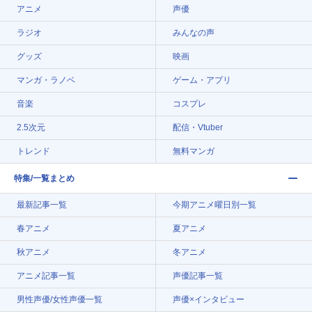
アニメ
声優
ラジオ
みんなの声
グッズ
映画
マンガ・ラノベ
ゲーム・アプリ
音楽
コスプレ
2.5次元
配信・Vtuber
トレンド
無料マンガ
特集/一覧まとめ
最新記事一覧
今期アニメ曜日別一覧
春アニメ
夏アニメ
秋アニメ
冬アニメ
アニメ記事一覧
声優記事一覧
男性声優/女性声優一覧
声優×インタビュー