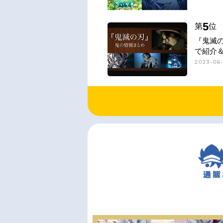
5
第
位
『鬼滅
で紹介
2023-06