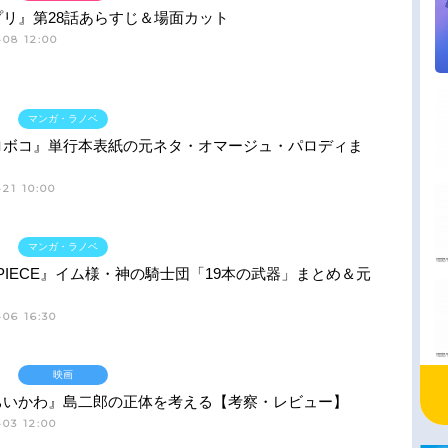
プリ』第28話あらすじ＆場面カット
-08 12:00
マンガ・ラノベ
ロボコ』単行本表紙の元ネタ・オマージュ・パロディま
21 10:00
マンガ・ラノベ
 PIECE』イム様・神の騎士団「19本の武器」まとめ＆元
06 16:30
映画
ちいかわ』島二郎の正体を考える【考察・レビュー】
03 12:00