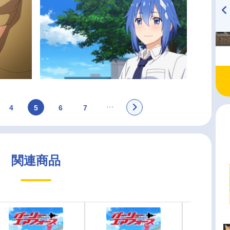
TVアニメ『戦隊大失格』
ハイキュー!! 烏野高校放送部!
radio 大直会 2nd season
4
5
6
7
関連商品