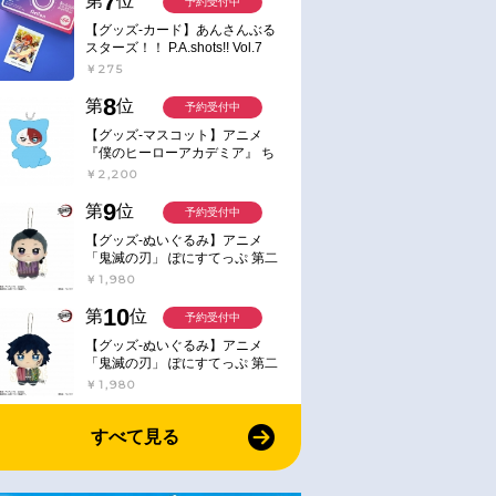
7
第
位
予約受付中
【グッズ-カード】あんさんぶる
スターズ！！ P.A.shots!! Vol.7
Action
￥275
8
第
位
予約受付中
【グッズ-マスコット】アニメ
『僕のヒーローアカデミア』 ち
みけもますこっと 7.轟凍焦
￥2,200
9
第
位
予約受付中
【グッズ-ぬいぐるみ】アニメ
「鬼滅の刃」 ぽにすてっぷ 第二
弾 不死川 玄弥
￥1,980
10
第
位
予約受付中
【グッズ-ぬいぐるみ】アニメ
「鬼滅の刃」 ぽにすてっぷ 第二
弾 冨岡 義勇
￥1,980
すべて見る