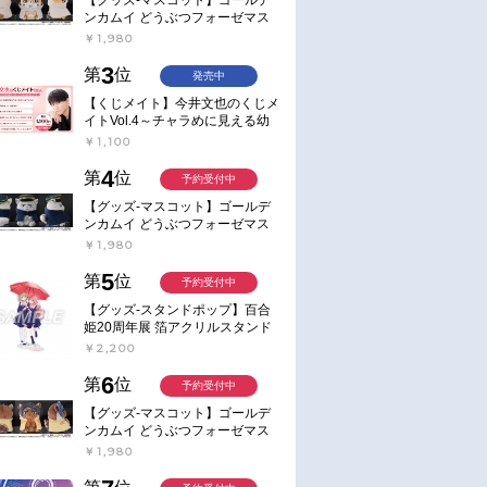
ンカムイ どうぶつフォーゼマス
コット 4.尾形百之助【再販】
￥1,980
3
第
位
発売中
【くじメイト】今井文也のくじメ
イトVol.4～チャラめに見える幼
馴染、実は一途で独占欲が強いん
お取り寄せ
即取り
￥1,100
です～
2019/02/27 発売
2019/02/06 発売
4
第
位
予約受付中
TV ガーリー・エア
【主題歌】TV ガーリー・エア
【主題歌】TV ガーリー・
フォース
フォース OP「Break the
【グッズ-マスコット】ゴールデ
ンカムイ どうぶつフォーゼマス
ED「Colorful☆wing」/グリペ
Blue!!」/Run Girls, Run! 
コット 5.月島軍曹【再販】
ン、イーグル、ファントム(CV.
￥1,980
￥1,320
￥1,320
森嶋優花・大和田仁美・井澤詩
5
第
位
予約受付中
織)
【グッズ-スタンドポップ】百合
姫20周年展 箔アクリルスタンド
E：あおのなち
￥2,200
6
第
位
予約受付中
【グッズ-マスコット】ゴールデ
ンカムイ どうぶつフォーゼマス
コット 6.鯉登少尉【再販】
￥1,980