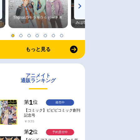
Trignalのキラキラ☆ビートＲ
森久保祥太郎×浪川大輔 つま
みは塩だけ
もっと見る
アニメイト
通販ランキング
1
第
位
発売中
【コミック】ビビビコミック創刊
記念号
￥935
2
第
位
予約受付中
【グッズ-マスコット】ゴールデ