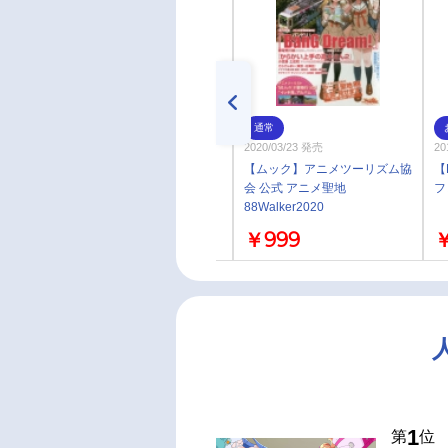
通常
通常
2024/03/08 発売
2020/03/23 発売
20
【画集】『遠坂あさぎ画集
【ムック】アニメツーリズム協
【
Lumiere』
会 公式 アニメ聖地
フ
88Walker2020
￥3,960
￥999
￥
1
第
位