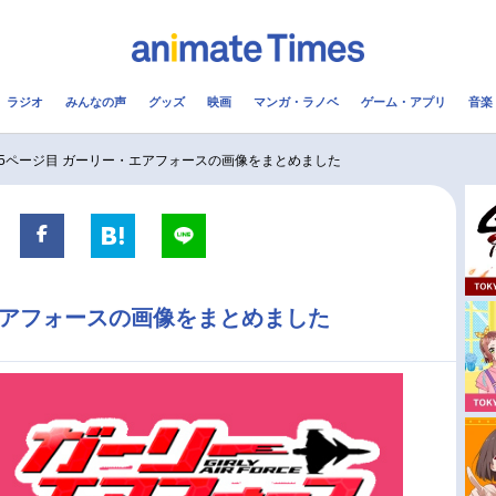
ラジオ
みんなの声
グッズ
映画
マンガ・ラノベ
ゲーム・アプリ
音楽
メ
声優
ラジオ
み
5ページ目 ガーリー・エアフォースの画像をまとめました
コスプレ
2.5次元
配信
アニメ映画一覧
今期アニメ曜日別一覧
エアフォースの画像をまとめました
実写化映画一覧
春アニメ
男性声優/女性声優一覧
夏アニメ
FOLLOW US