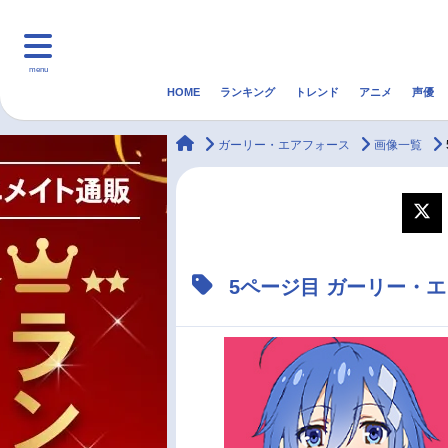
menu
HOME
ランキング
トレンド
アニメ
声優
HOME
ランキング
アニ
animateTimes
ガーリー・エアフォース
画像一覧
マンガ・ラノベ
ゲーム・アプリ
音楽
最新記事一覧
5ページ目 ガーリー・
アニメ記事一覧
声優記事一覧