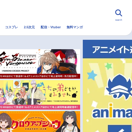
search
コスプレ
2.5次元
配信・Vtuber
無料マンガ
んなの声
グッズ
映画
・Vtuber
トレンド
無料マンガ
秋アニメ
冬アニメ