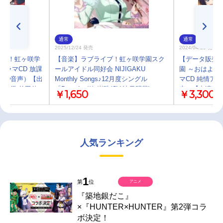
通常
通常
2025/12/24 発売
2024/04/25 発売
イブ！虹ヶ咲学
【音楽】ラブライブ！虹ヶ咲学園スク
【データ販売
ドラマCD 放課
ールアイドル同好会 NIJIGAKU
園 ～おはよう
CD音声）【出
Monthly Songs♪12月度シングル
マCD 純情ア
良茉優 前田佳
「Bravo!」/鐘 嵐珠(CV.法元明菜)
声）【出演声優
￥1,650
￥3,300
津実 鬼頭明里
前田佳織里 久
田中ちえ美】
頭明里 楠木と
美 小泉萌香 
人気ランキング
1
第
位
アニメ
『築地銀だこ』
×『HUNTER×HUNTER』第2弾コラ
ボ決定！