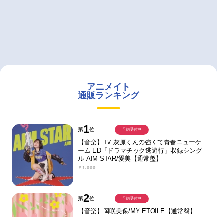
アニメイト
通販ランキング
1
第
位
予約受付中
【音楽】TV 灰原くんの強くて青春ニューゲ
ーム ED「ドラマチック逃避行」収録シング
ル AIM STAR/愛美【通常盤】
￥1,999
2
第
位
予約受付中
【音楽】岡咲美保/MY ETOILE【通常盤】