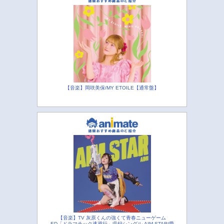
【音楽】岡咲美保/MY ETOILE【通常盤】
【音楽】TV 灰原くんの強くて青春ニューゲーム
ED「ドラマチック逃避行」収録シングル AIM STAR/愛