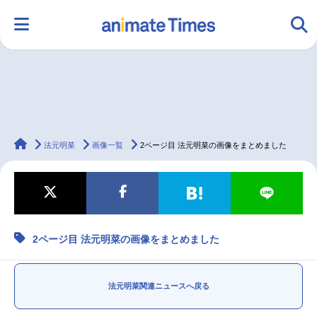
HOME
ランキング
アニメ
声優
animateTimes
ラジオ
みんなの声
グッズ
映画
法元明菜
画像一覧
2ページ目 法元明菜の画像をまとめました
マンガ・ラノベ
ゲーム・アプリ
音楽
コスプレ
2ページ目 法元明菜の画像をまとめました
2.5次元
配信・Vtuber
トレンド
無料マンガ
最新記事一覧
法元明菜関連ニュースへ戻る
アニメ記事一覧
声優記事一覧