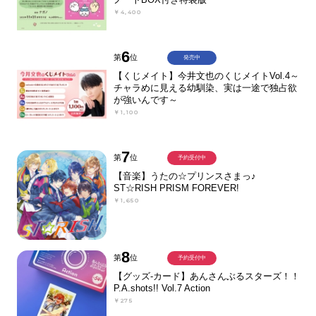
￥4,400
6
第
位
発売中
【くじメイト】今井文也のくじメイトVol.4～
チャラめに見える幼馴染、実は一途で独占欲
が強いんです～
￥1,100
7
第
位
予約受付中
【音楽】うたの☆プリンスさまっ♪
ST☆RISH PRISM FOREVER!
￥1,650
8
第
位
予約受付中
【グッズ-カード】あんさんぶるスターズ！！
P.A.shots!! Vol.7 Action
￥275