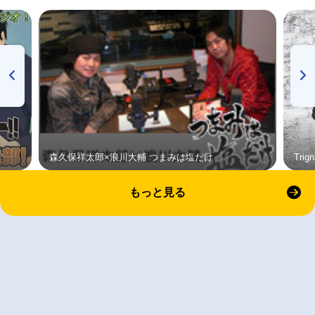
森久保祥太郎×浪川大輔 つまみは塩だけ
Tri
もっと見る