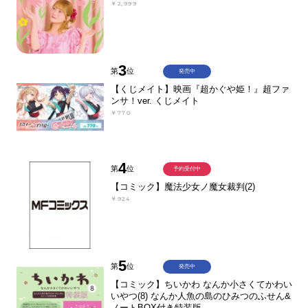
￥2,999
3
第
位
発売中
【くじメイト】映画『超かぐや姫！』超ファ
ンサ！ver. くじメイト
￥770
4
第
位
予約受付中
【コミック】魔法少女ノ魔女裁判(2)
￥924
5
第
位
発売中
【コミック】ちいかわ なんか小さくてかわい
いやつ(8) なんか人魚の島のひみつのふせん&
ノートBOX付き特装版