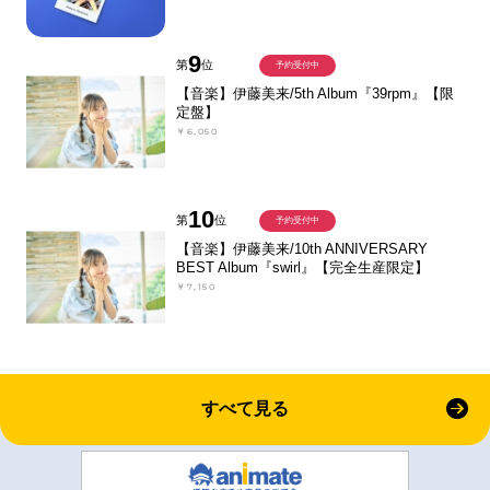
9
第
位
予約受付中
【音楽】伊藤美来/5th Album『39rpm』【限
定盤】
￥6,050
10
第
位
予約受付中
【音楽】伊藤美来/10th ANNIVERSARY
BEST Album『swirl』【完全生産限定】
￥7,150
すべて見る