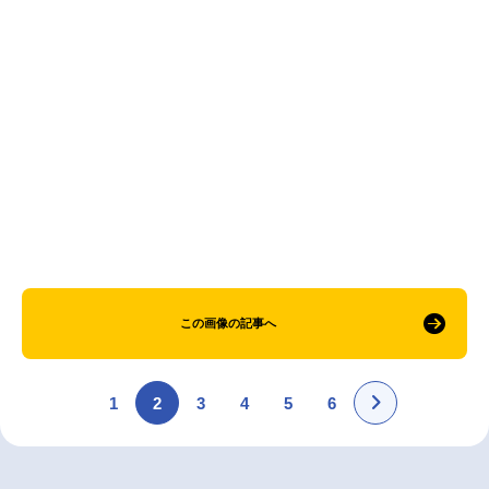
アニメ映画一覧
実写化映画一覧
今期アニメ曜日別一覧
春アニメ
夏アニメ
秋アニメ
冬アニメ
男性声優/女性声優一覧
FOLLOW US
この画像の記事へ
1
2
3
4
5
6