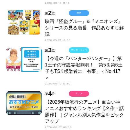
2026-08-10 11:10
2
第
位
映画
映画『怪盗グルー』&『ミニオンズ』
シリーズの見る順番、作品あらすじ解
説
2026-05-23 16:00
3
第
位
マンガ・ラノベ
【今週の『ハンター×ハンター』】第
1王子の守護霊獣判明！ 第5＆第6王
子もTSK感染者に「有事」＜No.417
＞
2026-08-10 13:30
4
第
位
アニメ
【2026年版流行のアニメ】面白い神
アニメおすすめランキング【名作・話
題作】｜ジャンル別人気作品をピック
アップ
2026-08-02 00:00