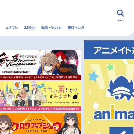
search
コスプレ
2.5次元
配信・Vtuber
無料マンガ
んなの声
グッズ
映画
・Vtuber
トレンド
無料マンガ
秋アニメ
冬アニメ