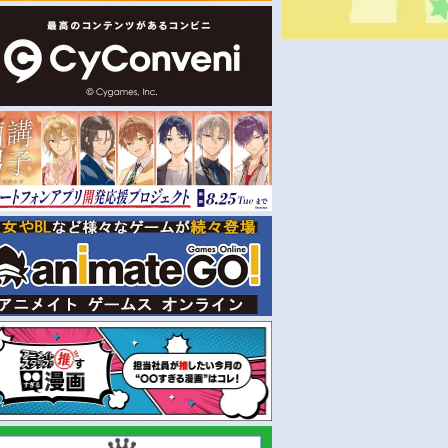
予約
予約
2026/08/29 発売
2026/08/29 発売
ャツ】テイルズ
【グッズ-Tシャツ】テイルズ
【グッズ-Tシャツ】テイル
ace A la
オブ シリーズ Space A la
オブ シリーズ Space A la
Collection テイル
mode T-shirt Collection テイ
mode T-shirt Collection 
ンス／L
ルズ オブ ジ アビス／L
ズ オブ エターニア／L
￥3,850
￥3,850