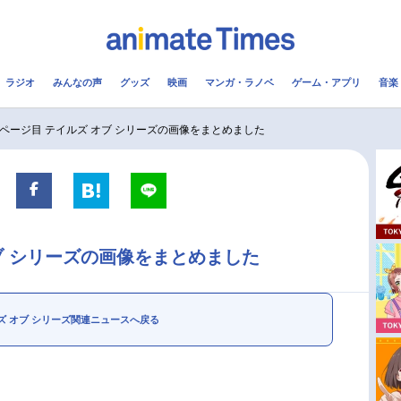
ラジオ
みんなの声
グッズ
映画
マンガ・ラノベ
ゲーム・アプリ
音楽
メ
声優
ラジオ
み
4ページ目 テイルズ オブ シリーズの画像をまとめました
コスプレ
2.5次元
配信
アニメ映画一覧
今期アニメ曜日別一覧
ブ シリーズの画像をまとめました
実写化映画一覧
春アニメ
男性声優/女性声優一覧
夏アニメ
ズ オブ シリーズ関連ニュースへ戻る
FOLLOW US