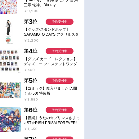
三章 蛇神』Blu-ray
￥9,900
3
第
位
予約受付中
【グッズ-スタンドポップ】
SAKAMOTO DAYS アクリルスタ
ンド～Sunny Afternoon～ 4.南雲
￥2,200
4
第
位
予約受付中
【グッズ-カードコレクション】
ディズニー ツイステッドワンダ
ーランド ランダムカードコレク
￥400
ション クラブ・ウェアver.
5
第
位
予約受付中
【コミック】魔入りました!入間
くん(50) 特装版
￥3,850
6
第
位
予約受付中
【音楽】うたの☆プリンスさまっ
♪ ST☆RISH PRISM FOREVER!
￥1,650