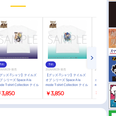
予約
予約
予約
26/08/29 発売
2026/08/29 発売
2026/08/29 発売
グッズ-Tシャツ】テイルズ
【グッズ-Tシャツ】テイルズ
【グッズ-Tシ
ブ シリーズ Space A la
オブ シリーズ Space A la
オブ シリーズ Sp
de T-shirt Collection テイル
mode T-shirt Collection テイル
mode T-shirt 
 オブ ヴェスペリア／L
ズ オブ シンフォニア-ラタトス
ズ オブ イノセ
3,850
￥3,850
￥3,850
クの騎士-／L