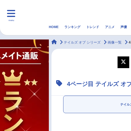
menu
HOME
ランキング
トレンド
アニメ
声優
HOME
ランキング
アニ
animateTimes
テイルズ オブ シリーズ
画像一覧
マンガ・ラノベ
ゲーム・アプリ
音楽
最新記事一覧
4ページ目 テイルズ オ
アニメ記事一覧
声優記事一覧
テイル