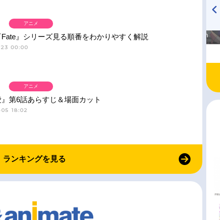
アニメ
高橋美紀のおんぷの気持ち
TVアニメ『戦隊大失格』
♪ in アニメイトタイムズ
radio 大直会 2nd season
Fate』シリーズ見る順番をわかりやすく解説
-23 00:00
アニメ
愛』第6話あらすじ＆場面カット
05 18:02
ランキングを見る