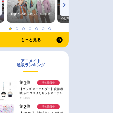
Trignalのキラキラ☆ビートＲ
森久保祥太郎×浪川大輔 つま
みは塩だけ
もっと見る
アニメイト
通販ランキング
1
第
位
予約受付中
【グッズ-キーホルダー】呪術廻
戦 ふわコロりんセットキーホル
ダー【アニメイト特典付】
￥1,100
2
第
位
予約受付中
【Blu-ray】『劇場版モノノ怪 第