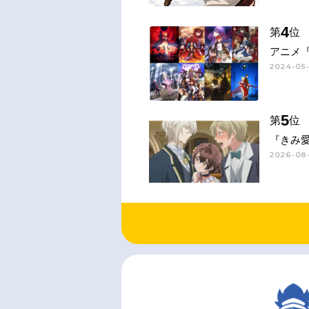
4
第
位
アニメ『
2024-05
5
第
位
『きみ
2026-08-