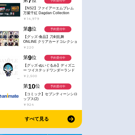
7
第
位
予約受付中
【NS2】ファイアーエムブレム
万紫千紅 Dagdan Collection
￥14,979
8
第
位
予約受付中
【グッズ-食品】刀剣乱舞
ONLINE クリアカードコレクショ
ンガム
￥220
9
第
位
予約受付中
【グッズ-ぬいぐるみ】ディズニ
ー ツイステッドワンダーランド
ミニミニぬいぐるみ(クラブ・ウ
￥2,500
ェアver.) イデア・シュラウド
10
第
位
予約受付中
【コミック】セブンティーンシロ
ップス(2)
￥924
すべて見る