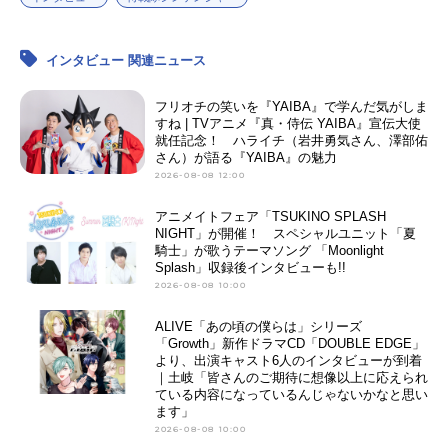
インタビュー 関連ニュース
フリオチの笑いを『YAIBA』で学んだ気がしま
すね | TVアニメ『真・侍伝 YAIBA』宣伝大使
就任記念！ ハライチ（岩井勇気さん、澤部佑
さん）が語る『YAIBA』の魅力
2026-08-08 12:00
アニメイトフェア「TSUKINO SPLASH
NIGHT」が開催！ スペシャルユニット「夏
騎士」が歌うテーマソング 「Moonlight
Splash」収録後インタビューも!!
2026-08-08 10:00
ALIVE「あの頃の僕らは」シリーズ
「Growth」新作ドラマCD「DOUBLE EDGE」
より、出演キャスト6人のインタビューが到着
｜土岐「皆さんのご期待に想像以上に応えられ
ている内容になっているんじゃないかなと思い
ます」
2026-08-08 10:00