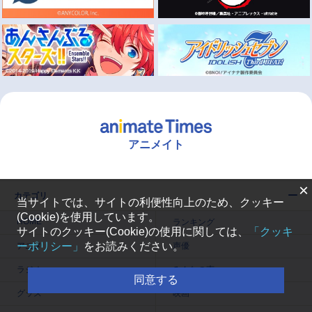
アニメイト
×
カテゴリ
当サイトでは、サイトの利便性向上のため、クッキー
(Cookie)を使用しています。
HOME
ランキング
サイトのクッキー(Cookie)の使用に関しては、
「クッキ
ーポリシー」
をお読みください。
アニメ
声優
ラジオ
みんなの声
同意する
グッズ
映画