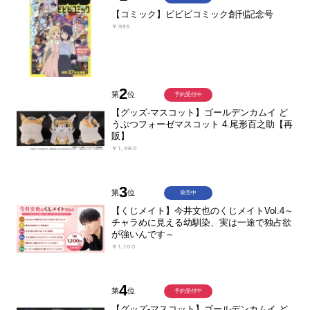
【コミック】ビビビコミック創刊記念号
￥935
2
第
位
予約受付中
【グッズ-マスコット】ゴールデンカムイ ど
うぶつフォーゼマスコット 4.尾形百之助【再
販】
￥1,980
3
第
位
発売中
【くじメイト】今井文也のくじメイトVol.4～
チャラめに見える幼馴染、実は一途で独占欲
が強いんです～
￥1,100
4
第
位
予約受付中
【グッズ-マスコット】ゴールデンカムイ ど