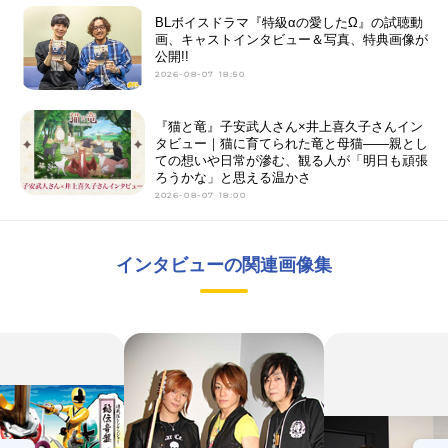
BLボイスドラマ『特級αの愛したΩ』の試聴動
画、キャストインタビュー＆写真、特典画像が
公開!!
2026-08-07 18:50
『猫と竜』子安武人さん×井上喜久子さんイン
タビュー｜猫に育てられた竜と母猫――親とし
ての想いや日常が滲む、観る人が「明日も頑張
ろうかな」と思える温かさ
2026-08-07 18:00
インタビューの関連画像集