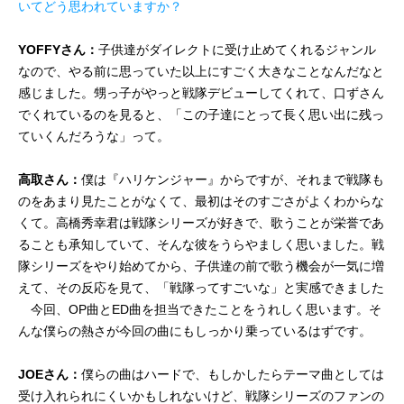
いてどう思われていますか？
YOFFYさん：
子供達がダイレクトに受け止めてくれるジャンル
なので、やる前に思っていた以上にすごく大きなことなんだなと
感じました。甥っ子がやっと戦隊デビューしてくれて、口ずさん
でくれているのを見ると、「この子達にとって長く思い出に残っ
ていくんだろうな」って。
高取さん：
僕は『ハリケンジャー』からですが、それまで戦隊も
のをあまり見たことがなくて、最初はそのすごさがよくわからな
くて。高橋秀幸君は戦隊シリーズが好きで、歌うことが栄誉であ
ることも承知していて、そんな彼をうらやましく思いました。戦
隊シリーズをやり始めてから、子供達の前で歌う機会が一気に増
えて、その反応を見て、「戦隊ってすごいな」と実感できました
今回、OP曲とED曲を担当できたことをうれしく思います。そ
んな僕らの熱さが今回の曲にもしっかり乗っているはずです。
JOEさん：
僕らの曲はハードで、もしかしたらテーマ曲としては
受け入れられにくいかもしれないけど、戦隊シリーズのファンの