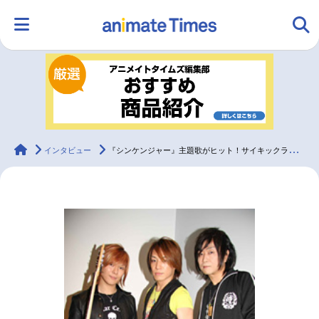
HOME
ランキング
アニメ
声優
ラジオ
みんなの声
グッズ
映画
animateTimes
インタビュー
『シンケンジャー』主題歌がヒット！サイキックラバー＆高取ヒデ..
マンガ・ラノベ
ゲーム・アプリ
音楽
コスプレ
2.5次元
配信・Vtuber
トレンド
無料マンガ
最新記事一覧
アニメ記事一覧
声優記事一覧