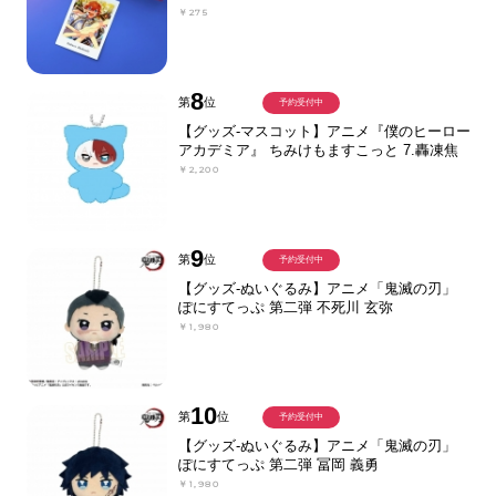
￥275
8
第
位
予約受付中
【グッズ-マスコット】アニメ『僕のヒーロー
アカデミア』 ちみけもますこっと 7.轟凍焦
￥2,200
9
第
位
予約受付中
【グッズ-ぬいぐるみ】アニメ「鬼滅の刃」
ぽにすてっぷ 第二弾 不死川 玄弥
￥1,980
10
第
位
予約受付中
【グッズ-ぬいぐるみ】アニメ「鬼滅の刃」
ぽにすてっぷ 第二弾 冨岡 義勇
￥1,980