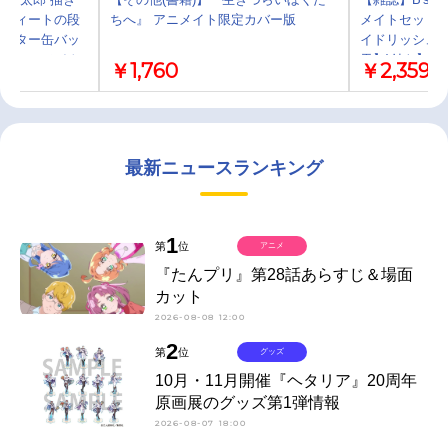
スウィートの段
ちへ』 アニメイト限定カバー版
メイトセット【
グリッター缶バッ
イドリッシュセ
】【アニメイト
天】)付き】
￥1,760
￥2,359
最新ニュースランキング
1
第
位
アニメ
『たんプリ』第28話あらすじ＆場面
カット
2026-08-08 12:00
2
第
位
グッズ
10月・11月開催『ヘタリア』20周年
原画展のグッズ第1弾情報
2026-08-07 18:00