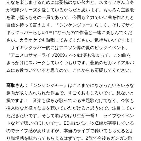
んなを楽しませるためには妥協のない努力と、スタッフさん自身
が戦隊シリーズを愛しているからだと思います。もちろん主題歌
を歌う僕らもその一員であって、今回も全力でいい曲を作れたと
自信を持って言えます。『シンケンジャー』らしく、そしてサイ
キックラバーらしい1曲になったので作品と一緒に楽しんでくだ
さい。カラオケでも熱唱してみてください。気持ちいいですよ！
サイキックラバー的にはアニソン界の夏のビッグイベント、
『アニメロサマーライブ2009』への出演も決まって、この曲を
きっかけにスパークしていくつもりです。悲願のセカンドアルバ
ムにも近づいていると思うので、これからも応援してください。
高取さん：
『シンケンジャー』はこれまでになかったいろいろな
趣向が取り入れられた作品で、すごくおもしろいです。見ないと
損ですよ！ 音楽も僕らが歌っている主題歌だけでなく、今後も
挿入歌など様々な曲を聴いていただけると思うので、注目してい
ただきたいです。そして歌はやはり生が一番！ ライブやイベン
トなどで聴いてほしいです。ED曲はバンドのZ旗が演奏している
のでライブ感がありますが、本当のライブで聴いてもらえるとよ
り臨場感を味わってもらえるはずです。Z旗で今後もガンガン歌