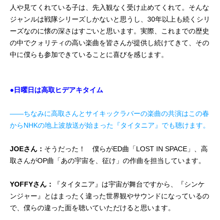
人や見てくれている子は、先入観なく受け止めてくれて。そんな
ジャンルは戦隊シリーズしかないと思うし、30年以上も続くシリ
ーズなのに懐の深さはすごいと思います。実際、これまでの歴史
の中でクォリティの高い楽曲を皆さんが提供し続けてきて、その
中に僕らも参加できていることに喜びを感じます。
●日曜日は高取ヒデアキタイム
――ちなみに高取さんとサイキックラバーの楽曲の共演はこの春
からNHKの地上波放送が始まった『タイタニア』でも聴けます。
JOEさん：
そうだった！ 僕らがED曲「LOST IN SPACE」、高
取さんがOP曲「あの宇宙を、征け」の作曲を担当しています。
YOFFYさん：
『タイタニア』は宇宙が舞台ですから、『シンケ
ンジャー』とはまったく違った世界観やサウンドになっているの
で、僕らの違った面を聴いていただけると思います。