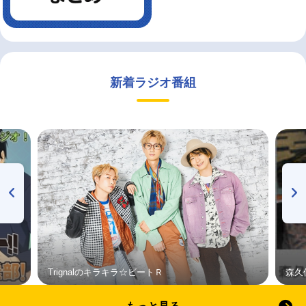
新着ラジオ番組
Trignalのキラキラ☆ビートＲ
森久