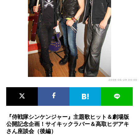
アニメ映画一覧
実写化映画一覧
今期アニメ曜日別一覧
春アニメ
夏アニメ
秋アニメ
冬アニメ
男性声優/女性声優一覧
FOLLOW US
2009-05-29 00:00
『侍戦隊シンケンジャー』主題歌ヒット＆劇場版
公開記念企画！サイキックラバー＆高取ヒデアキ
さん座談会（後編）