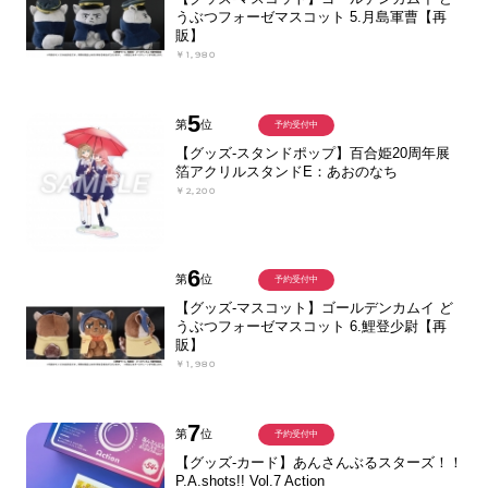
うぶつフォーゼマスコット 5.月島軍曹【再
販】
￥1,980
5
第
位
予約受付中
【グッズ-スタンドポップ】百合姫20周年展
箔アクリルスタンドE：あおのなち
￥2,200
6
第
位
予約受付中
【グッズ-マスコット】ゴールデンカムイ ど
うぶつフォーゼマスコット 6.鯉登少尉【再
販】
￥1,980
7
第
位
予約受付中
【グッズ-カード】あんさんぶるスターズ！！
P.A.shots!! Vol.7 Action