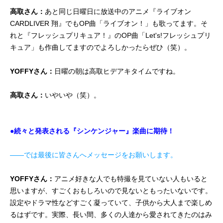
高取さん：
あと同じ日曜日に放送中のアニメ『ライブオン
CARDLIVER 翔』でもOP曲「ライブオン！」も歌ってます。そ
れと『フレッシュプリキュア！』のOP曲「Let's!フレッシュプリ
キュア」も作曲してますのでよろしかったらぜひ（笑）。
YOFFYさん：
日曜の朝は高取ヒデアキタイムですね。
高取さん：
いやいや（笑）。
●続々と発表される『シンケンジャー』楽曲に期待！
――では最後に皆さんへメッセージをお願いします。
YOFFYさん：
アニメ好きな人でも特撮を見ていない人もいると
思いますが、すごくおもしろいので見ないともったいないです。
設定やドラマ性などすごく凝っていて、子供から大人まで楽しめ
るはずです。実際、長い間、多くの人達から愛されてきたのはみ