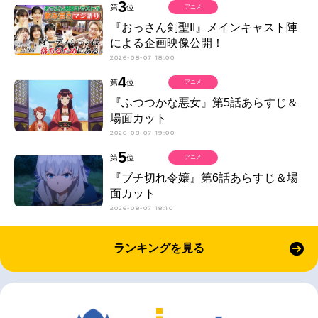
3
第
位
アニメ
『おっさん剣聖II』メインキャスト陣
による企画映像公開！
2026-08-07 18:00
4
第
位
アニメ
『ふつつかな悪女』第5話あらすじ＆
場面カット
2026-08-07 19:00
5
第
位
アニメ
『ブチ切れ令嬢』第6話あらすじ＆場
面カット
2026-08-07 18:10
ランキングを見る