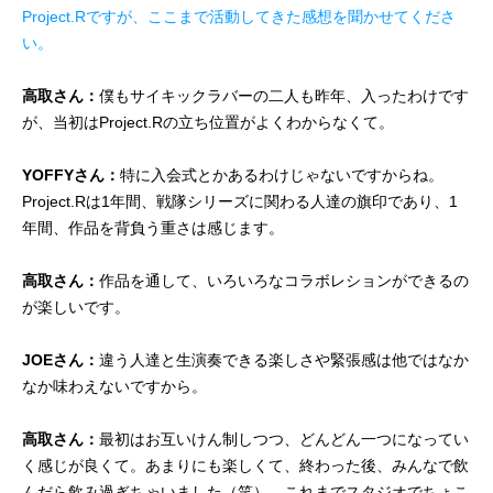
Project.Rですが、ここまで活動してきた感想を聞かせてくださ
い。
高取さん：
僕もサイキックラバーの二人も昨年、入ったわけです
が、当初はProject.Rの立ち位置がよくわからなくて。
YOFFYさん：
特に入会式とかあるわけじゃないですからね。
Project.Rは1年間、戦隊シリーズに関わる人達の旗印であり、1
年間、作品を背負う重さは感じます。
高取さん：
作品を通して、いろいろなコラボレションができるの
が楽しいです。
JOEさん：
違う人達と生演奏できる楽しさや緊張感は他ではなか
なか味わえないですから。
高取さん：
最初はお互いけん制しつつ、どんどん一つになってい
く感じが良くて。あまりにも楽しくて、終わった後、みんなで飲
んだら飲み過ぎちゃいました（笑）。これまでスタジオでちょこ