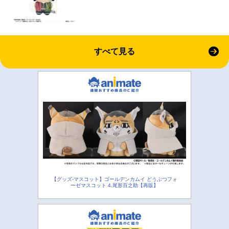
すべて見る
【グッズ-マスコット】ゴールデンカムイ どうぶつフォ
ーゼマスコット 4.尾形百之助【再販】