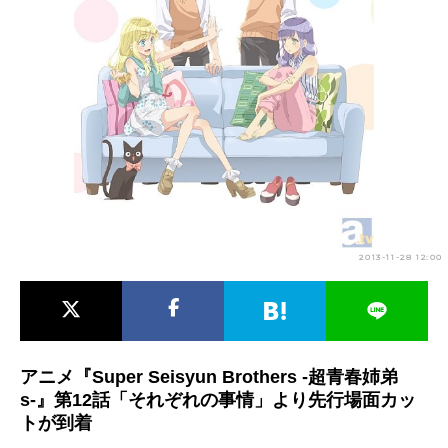
アニメ映画一覧
実写化映画一覧
今期アニメ曜日別一覧
春アニメ
夏アニメ
秋アニメ
冬アニメ
男性声優/女性声優一覧
FOLLOW US
2013-11-28 12:00
アニメ『Super Seisyun Brothers -超青春姉弟
s-』第12話「それぞれの事情」より先行場面カッ
トが到着