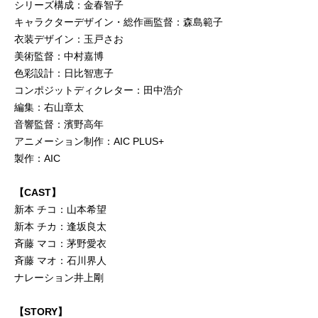
シリーズ構成：金春智子
キャラクターデザイン・総作画監督：森島範子
衣装デザイン：玉戸さお
美術監督：中村嘉博
色彩設計：日比智恵子
コンポジットディクレター：田中浩介
編集：右山章太
音響監督：濱野高年
アニメーション制作：AIC PLUS+
製作：AIC
【CAST】
新本 チコ：山本希望
新本 チカ：逢坂良太
斉藤 マコ：茅野愛衣
斉藤 マオ：石川界人
ナレーション井上剛
【STORY】