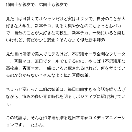
姉同士が親友で、弟同士も親友で――
見た目は可愛くてオシャレだけど実はオタクで、自分のことが大
好きな大学生、新本チコ。明るく爽やかなのにちょっとおバカ
で、自分のことが大好きな高校生、新本チカ。一緒にいると楽し
いけれど、何だか少し残念？そんなよく似た新本姉弟
見た目は清楚で美人でモテるけど、不思議オーラ全開なフリータ
ー、斉藤マコ。無口でクールでモテるのに、やっぱり不思議系な
高校生、斉藤マオ。一緒にいると癒されるけれど、何を考えてい
るのか分からない？そんなよく似た斉藤姉弟。
ちょっと変わった二組の姉弟は、毎日自由すぎる会話を繰り広げ
ながら、悩みの多い青春時代を明るくポジティブに駆け抜けてい
く。
この物語は、そんな姉弟達が贈る超日常青春コメディアニメーシ
ョンです。…たぶん。