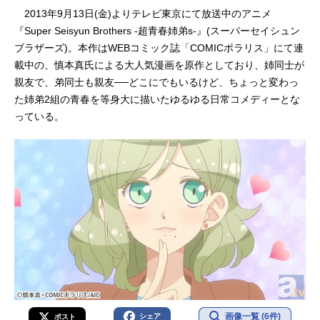
2013年9月13日(金)よりテレビ東京にて放送中のアニメ
『Super Seisyun Brothers -超青春姉弟s-』(スーパーセイシュン
ブラザーズ)。本作はWEBコミック誌「COMICポラリス」にて連
載中の、慎本真氏による大人気漫画を原作としており、姉同士が
親友で、弟同士も親友──どこにでもいるけど、ちょっと変わっ
た姉弟2組の青春を等身大に描いたゆるゆる日常コメディーとな
っている。
画像一覧 (6件)
シェア
ポスト