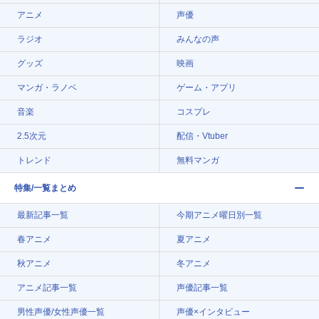
アニメ
声優
ラジオ
みんなの声
グッズ
映画
マンガ・ラノベ
ゲーム・アプリ
音楽
コスプレ
2.5次元
配信・Vtuber
トレンド
無料マンガ
特集/一覧まとめ
最新記事一覧
今期アニメ曜日別一覧
春アニメ
夏アニメ
秋アニメ
冬アニメ
アニメ記事一覧
声優記事一覧
男性声優/女性声優一覧
声優×インタビュー