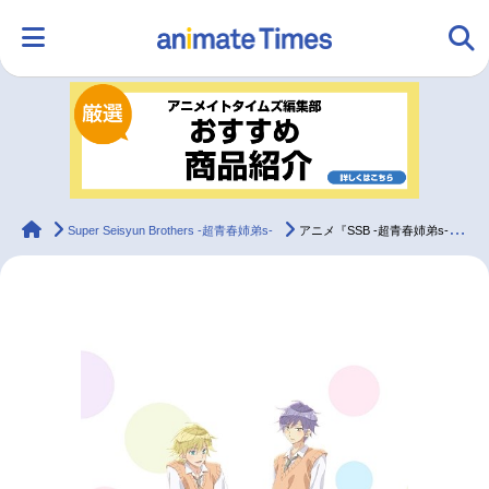
HOME
ランキング
アニメ
声優
ラジオ
みんなの声
グッズ
映画
animateTimes
Super Seisyun Brothers -超青春姉弟s-
アニメ『SSB -超青春姉弟s-』第12話より先行場面カット到着
マンガ・ラノベ
ゲーム・アプリ
音楽
コスプレ
2.5次元
配信・Vtuber
トレンド
無料マンガ
最新記事一覧
アニメ記事一覧
声優記事一覧