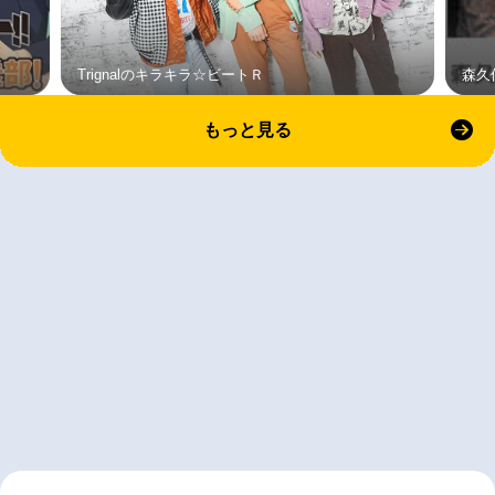
Trignalのキラキラ☆ビートＲ
森久
もっと見る