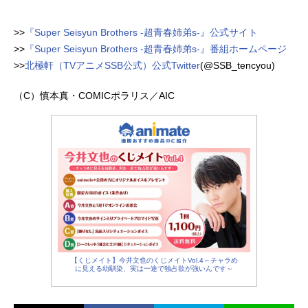
>>
『Super Seisyun Brothers -超青春姉弟s-』公式サイト
>>
『Super Seisyun Brothers -超青春姉弟s-』番組ホームページ
>>
北極軒（TVアニメSSB公式）公式Twitter
(@SSB_tencyou)
（C）慎本真・COMICポラリス／AIC
【くじメイト】今井文也のくじメイトVol.4～チャラめ
に見える幼馴染、実は一途で独占欲が強いんです～