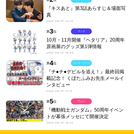
『キスあと』第3話あらすじ＆場面写
真
2026-08-07 14:45
3
第
位
グッズ
10月・11月開催『ヘタリア』20周年
原画展のグッズ第1弾情報
2026-08-07 18:00
4
第
位
マンガ・ラノベ
『チ●チ●デビルを追え！』最終回掲
載記念！ くぼたふみお先生メールイ
ンタビュー
2026-08-07 12:15
5
第
位
アニメ
『機動戦士ガンダム』50周年イベン
トが幕張メッセにて開催決定
2026-08-07 16:20