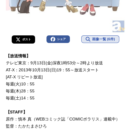
画像一覧 (6件)
シェア
ポスト
【放送情報】
テレビ東京：9月13日(金)深夜1時53分～2時より放送
AT-X：2013年10月13日(日)19：55～放送スタート
[AT-X リピート放送]
毎週(火)10：55
毎週(木)28：55
毎週(土)14：55
【STAFF】
原作：慎本 真（WEBコミック誌「COMICポラリス」連載中）
監督：たかたまさひろ