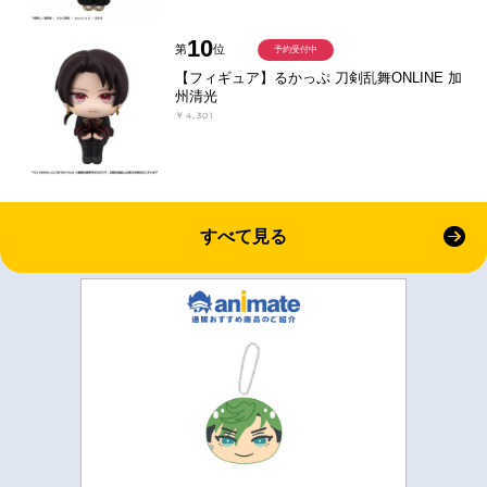
10
第
位
予約受付中
【フィギュア】るかっぷ 刀剣乱舞ONLINE 加
州清光
￥4,301
すべて見る