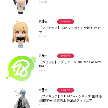
￥3,927
4
第
位
予約受付中
【フィギュア】るかっぷ 超かぐや姫！ かぐ
や
￥3,927
5
第
位
予約受付中
【カセット】アプリゲーム 18TRIP Cassette
#14
￥8,800
6
第
位
予約受付中
【フィギュア】G.E.M.Caratシリーズ 銀魂 坂
田銀時Ver.攘夷志士 完成品フィギュア
￥7,480