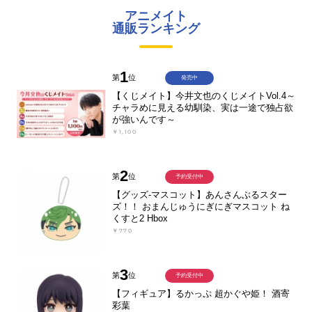
アニメイト
通販ランキング
1
第
位
発売中
【くじメイト】今井文也のくじメイトVol.4～
チャラめに見える幼馴染、実は一途で独占欲
が強いんです～
￥1,100
2
第
位
予約受付中
【グッズ-マスコット】あんさんぶるスター
ズ！！ おまんじゅうにぎにぎマスコット ね
くすと2 Hbox
￥770
3
第
位
予約受付中
【フィギュア】るかっぷ 超かぐや姫！ 酒寄
彩葉