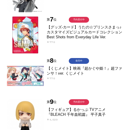
7
第
位
予約受付中
【グッズ-カード】うたの☆プリンスさまっ♪
カスタマイズビジュアルカードコレクション
Best Shots from Everyday Life Ver.
￥770
8
第
位
発売中
【くじメイト】映画『超かぐや姫！』超ファ
ンサ！ver. くじメイト
￥770
9
第
位
予約受付中
【フィギュア】るかっぷ TVアニメ
『BLEACH 千年血戦篇』 平子真子
￥4,020