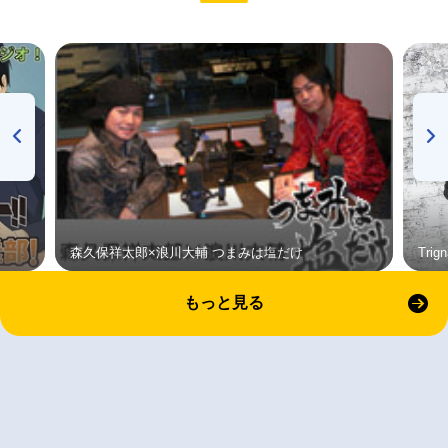
森久保祥太郎×浪川大輔 つまみは塩だけ
Tri
もっと見る