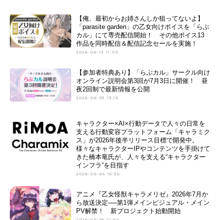
【俺、最初からお姉さんしか狙ってないよ】
「parasite garden」の乙女向けボイスを「らぶ
カル」にて専売配信開始！ その他ボイス13
作品を同時配信＆配信記念セールを実施！
2026-06-13 11:00
【参加者特典あり】「らぶカル」サークル向け
オンライン説明会第3回が7月3日に開催！ 昼
夜2回制で最新情報を公開
2026-06-05 13:15
キャラクター×AI×行動データで人々の日常を
支える行動変容プラットフォーム「キャラミク
ス」が2026年後半リリース目標で開発中。
様々なキャラクターIPやコンテンツを手掛けて
きた橋本竜氏が、人々を支える“キャラクター
インフラ”を目指す
2026-06-04 15:30
アニメ『乙女怪獣キャラメリゼ』2026年7月か
ら放送決定──第1弾メインビジュアル・メイン
PV解禁！ 新プロジェクト始動開始
2026-03-28 14:50