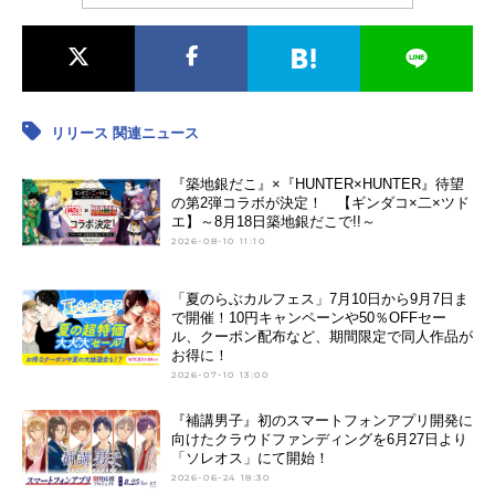
リリース 関連ニュース
『築地銀だこ』×『HUNTER×HUNTER』待望
の第2弾コラボが決定！ 【ギンダコ×二×ツド
エ】～8月18日築地銀だこで!!～
2026-08-10 11:10
「夏のらぶカルフェス」7月10日から9月7日ま
で開催！10円キャンペーンや50％OFFセー
ル、クーポン配布など、期間限定で同人作品が
お得に！
2026-07-10 13:00
『補講男子』初のスマートフォンアプリ開発に
向けたクラウドファンディングを6月27日より
「ソレオス」にて開始！
2026-06-24 18:30