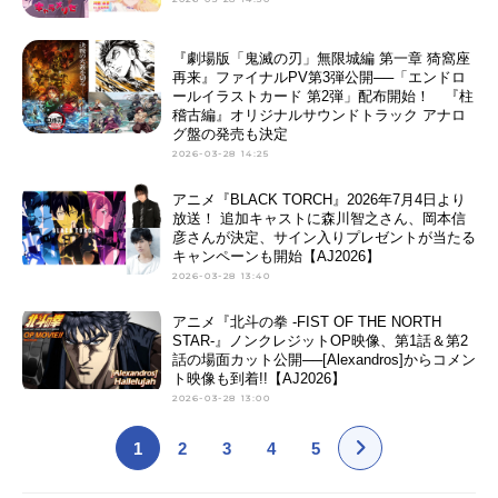
『劇場版「鬼滅の刃」無限城編 第一章 猗窩座
再来』ファイナルPV第3弾公開──「エンドロ
ールイラストカード 第2弾」配布開始！ 『柱
稽古編』オリジナルサウンドトラック アナロ
グ盤の発売も決定
2026-03-28 14:25
アニメ『BLACK TORCH』2026年7月4日より
放送！ 追加キャストに森川智之さん、岡本信
彦さんが決定、サイン入りプレゼントが当たる
キャンペーンも開始【AJ2026】
2026-03-28 13:40
アニメ『北斗の拳 -FIST OF THE NORTH
STAR-』ノンクレジットOP映像、第1話＆第2
話の場面カット公開──[Alexandros]からコメン
ト映像も到着!!【AJ2026】
2026-03-28 13:00
1
2
3
4
5