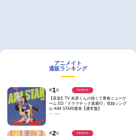
アニメイト
通販ランキング
1
第
位
予約受付中
【音楽】TV 灰原くんの強くて青春ニューゲ
ーム ED「ドラマチック逃避行」収録シング
ル AIM STAR/愛美【通常盤】
￥1,999
2
第
位
予約受付中