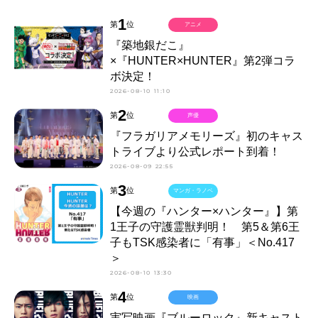
1
第
位
アニメ
『築地銀だこ』
×『HUNTER×HUNTER』第2弾コラ
ボ決定！
2026-08-10 11:10
2
第
位
声優
『フラガリアメモリーズ』初のキャス
トライブより公式レポート到着！
2026-08-09 22:55
3
第
位
マンガ・ラノベ
【今週の『ハンター×ハンター』】第
1王子の守護霊獣判明！ 第5＆第6王
子もTSK感染者に「有事」＜No.417
＞
2026-08-10 13:30
4
第
位
映画
実写映画『ブルーロック』新キャスト