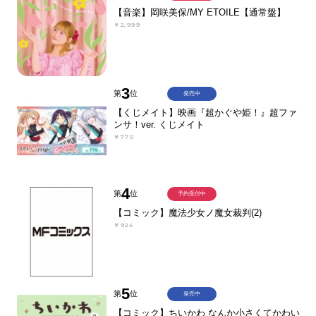
【音楽】岡咲美保/MY ETOILE【通常盤】
￥2,999
3
第
位
発売中
【くじメイト】映画『超かぐや姫！』超ファ
ンサ！ver. くじメイト
￥770
4
第
位
予約受付中
【コミック】魔法少女ノ魔女裁判(2)
￥924
5
第
位
発売中
【コミック】ちいかわ なんか小さくてかわい