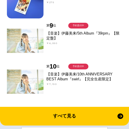
￥275
9
第
位
予約受付中
【音楽】伊藤美来/5th Album『39rpm』【限
定盤】
￥6,050
10
第
位
予約受付中
【音楽】伊藤美来/10th ANNIVERSARY
BEST Album『swirl』【完全生産限定】
￥7,150
すべて見る