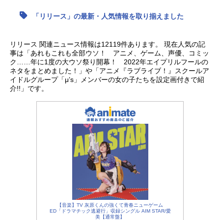
「リリース」の最新・人気情報を取り揃えました
アニメ映画一覧
実写化映画一覧
今期アニメ曜日別一覧
リリース 関連ニュース情報は12119件あります。 現在人気の記
事は「あれもこれも全部ウソ！ アニメ、ゲーム、声優、コミッ
春アニメ
夏アニメ
ク……年に1度の大ウソ祭り開幕！ 2022年エイプリルフールの
ネタをまとめました！」や「アニメ『ラブライブ！』スクールア
イドルグループ「μ’s」メンバーの女の子たちを設定画付きで紹
秋アニメ
冬アニメ
介!!」です。
男性声優/女性声優一覧
FOLLOW US
【音楽】TV 灰原くんの強くて青春ニューゲーム
ED「ドラマチック逃避行」収録シングル AIM STAR/愛
美【通常盤】