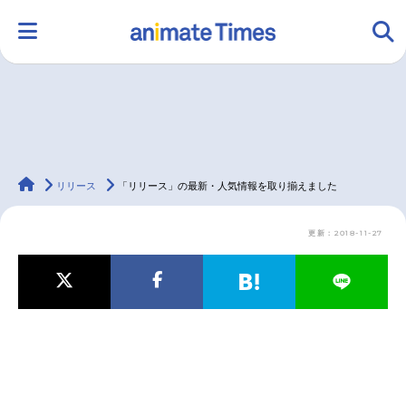
HOME
ランキング
アニメ
声優
animateTimes
ラジオ
みんなの声
グッズ
映画
リリース
「リリース」の最新・人気情報を取り揃えました
更新：2018-11-27
マンガ・ラノベ
ゲーム・アプリ
音楽
コスプレ
2.5次元
配信・Vtuber
トレンド
無料マンガ
最新記事一覧
アニメ記事一覧
声優記事一覧