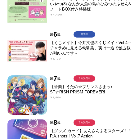
いやつ(8) なんか人魚の島のひみつのふせん&
ノートBOX付き特装版
￥4,400
6
第
位
発売中
【くじメイト】今井文也のくじメイトVol.4～
チャラめに見える幼馴染、実は一途で独占欲
が強いんです～
￥1,100
7
第
位
予約受付中
【音楽】うたの☆プリンスさまっ♪
ST☆RISH PRISM FOREVER!
￥1,650
8
第
位
予約受付中
【グッズ-カード】あんさんぶるスターズ！！
P.A.shots!! Vol.7 Action