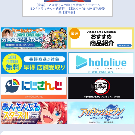
【音楽】TV 灰原くんの強くて青春ニューゲーム
ED「ドラマチック逃避行」収録シングル AIM STAR/愛
美【通常盤】