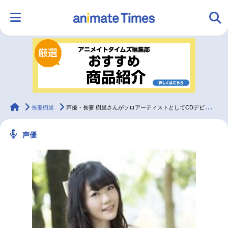
HOME
ランキング
アニメ
声優
ラジオ
みんなの声
グッズ
映画
animateTimes
長妻樹里
声優・長妻 樹里さんがソロアーティストとしてCDデビュー！
声優
マンガ・ラノベ
ゲーム・アプリ
音楽
コスプレ
2.5次元
配信・Vtuber
トレンド
無料マンガ
最新記事一覧
アニメ記事一覧
声優記事一覧