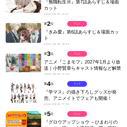
『無職転生Ⅲ』第7話あらすじ＆場面
カット
2026-08-05 19:01
2
第
位
アニメ
『きみ愛』第6話あらすじ＆場面カッ
ト
2026-08-05 18:02
3
第
位
アニメ
アニメ『こまモフ』2027年1月より放
送｜小野賢章らキャスト情報など解禁
2026-08-05 17:00
4
第
位
グッズ
『学マス』の描き下ろしグッズが発
売、アニメイトでフェアも開催！
2026-08-05 17:00
5
第
位
アニメ
『グロウアップショウ ～ひまわりの