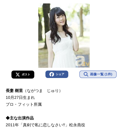
画像一覧 (1件)
シェア
ポスト
長妻 樹里
（ながつま じゅり）
10月27日生まれ
プロ・フィット所属
◆主な出演作品
2011年「真剣で私に恋しなさい!!」松永燕役