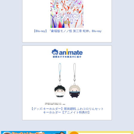
【Blu-ray】『劇場版モノノ怪 第三章 蛇神』Blu-ray
【グッズ-キーホルダー】呪術廻戦 ふわコロりんセット
キーホルダー【アニメイト特典付】