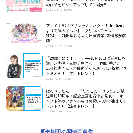
め作品をピックアップしてご紹介!!
2024-03-19 10:00
アニメRPG『プリンセスコネクト！Re:Dive』
より開催のイベント「プリコネフェス
2024」、種田梨沙さんら出演者第2弾情報が解
禁！
2024-01-17 17:00
「29歳！にく！！！」──10月16日に誕生日を
迎えた声優・鬼頭明里さん！ 内田 秀さん、
広瀬裕也さんら声優仲間から送られた祝福ポス
トまとめ！【注目トレンド】
2023-10-17 15:05
はろぺったん！──『たまこまーけっと』が放
送開始10周年で記念企画進行中と発表！ キ
ャスト陣やファンからはお祝いの声が集まりト
レンド入り【注目トレンド】
2023-01-10 11:40
長妻樹里の関連画像集