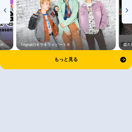
on
Trignalのキラキラ☆ビートＲ
森久
もっと見る