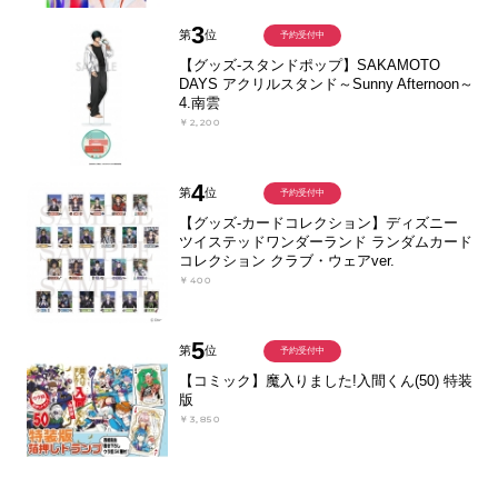
3
第
位
予約受付中
【グッズ-スタンドポップ】SAKAMOTO
DAYS アクリルスタンド～Sunny Afternoon～
4.南雲
￥2,200
4
第
位
予約受付中
【グッズ-カードコレクション】ディズニー
ツイステッドワンダーランド ランダムカード
コレクション クラブ・ウェアver.
￥400
5
第
位
予約受付中
【コミック】魔入りました!入間くん(50) 特装
版
￥3,850