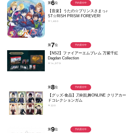
6
第
位
予約受付中
【音楽】うたの☆プリンスさまっ♪
ST☆RISH PRISM FOREVER!
￥1,650
7
第
位
予約受付中
【NS2】ファイアーエムブレム 万紫千紅
Dagdan Collection
￥14,979
8
第
位
予約受付中
【グッズ-食品】刀剣乱舞ONLINE クリアカー
ドコレクションガム
￥220
9
第
位
予約受付中