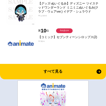
【グッズ-ぬいぐるみ】ディズニー ツイステ
ッドワンダーランド ミニミニぬいぐるみ(ク
ラブ・ウェアver.) イデア・シュラウド
￥2,500
10
第
位
予約受付中
【コミック】セブンティーンシロップス(2)
￥924
すべて見る