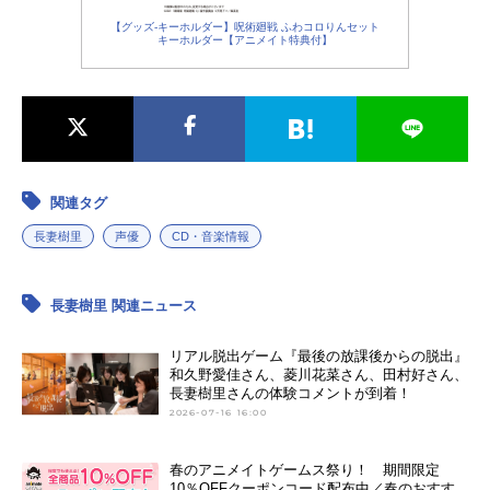
【グッズ-キーホルダー】呪術廻戦 ふわコロりんセット
キーホルダー【アニメイト特典付】
関連タグ
長妻樹里
声優
CD・音楽情報
長妻樹里 関連ニュース
リアル脱出ゲーム『最後の放課後からの脱出』
和久野愛佳さん、菱川花菜さん、田村好さん、
長妻樹里さんの体験コメントが到着！
2026-07-16 16:00
春のアニメイトゲームス祭り！ 期間限定
10％OFFクーポンコード配布中／春のおすす