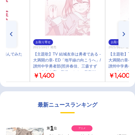
お取り寄せ
お取り寄せ
2021/10/27 発売
2021/10/27 発売
下座で頼んでみた
【主題歌】TV 結城友奈は勇者である -
【主題歌】TV
大満開の章- ED「地平線の向こうへ」/
大満開の章- 
讃州中学勇者部(照井春佳、三森すず
讃州中学勇者部
こ、内山夕実、黒沢ともよ、長妻樹
こ、内山夕実
￥1,400
￥1,400
里、花澤香菜)
里、花澤香菜)
最新ニュースランキング
1
第
位
アニメ