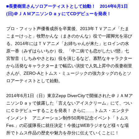
■長妻樹里さんソロアーティストとして始動！ 2014年6月1日
(日)＠ＪＡＭアニソンＤａｙにてCDデビューを発表！
プロ・フィット声優養成所を卒業後、2013年ＴＶアニメ「たま
こまーけっと」牧野かんな（まきのかんな）役で一躍脚光を浴び
る。2014年にはＴＶアニメ「お姉ちゃんが来た」ヒロインの水
原一香（みずはらいちか）役、「中二病でも恋がしたい!戀」七
宮智音（しちみやさとね）役を演じるなど、寡黙なキャラクター
から活発なキャラクターまで幅広い演技で人気上昇中の長妻樹里
さんが、ZERO-Aとトムス・ミュージックの強力タッグのもとソ
ロアーティストとして始動。
2014年6月1日（日）東京Zepp DiverCityで開催された＠ＪＡＭア
ニソンＤａｙで披露した「言えないアイスクリーム」にて、つい
にＣＤデビューすることを発表！ さらに……トムス・エンタテ
インメント アニメーション制作50周年記念イベント「トムス
Fes.」の応援隊長に就任決定！今後はWEBラジオなど様々な場
所でトムス作品の歴史や魅力を存分に伝えていくことに！