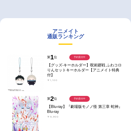
アニメイト
通販ランキング
1
第
位
予約受付中
【グッズ-キーホルダー】呪術廻戦 ふわコロ
りんセットキーホルダー【アニメイト特典
付】
￥1,100
2
第
位
予約受付中
【Blu-ray】『劇場版モノノ怪 第三章 蛇神』
Blu-ray
￥9,900