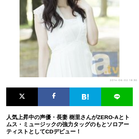
アニメ映画一覧
実写化映画一覧
今期アニメ曜日別一覧
春アニメ
夏アニメ
秋アニメ
冬アニメ
男性声優/女性声優一覧
FOLLOW US
2014-06-02 18:30
人気上昇中の声優・長妻 樹里さんがZERO-Aとト
ムス・ミュージックの強力タッグのもとソロアー
ティストとしてCDデビュー！