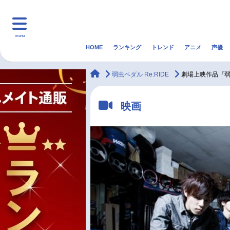
menu
HOME
ランキング
トレンド
アニメ
声優
HOME
ランキング
アニ
animateTimes
弱虫ペダル Re:RIDE
劇場上映作品『弱虫
マンガ・ラノベ
ゲーム・アプリ
音楽
映画
最新記事一覧
アニメ記事一覧
声優記事一覧