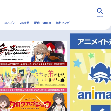
search
コスプレ
2.5次元
配信・Vtuber
無料マンガ
んなの声
グッズ
映画
・Vtuber
トレンド
無料マンガ
秋アニメ
冬アニメ