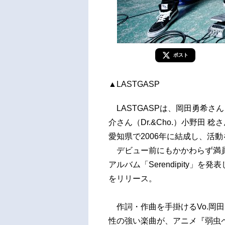
ポスト
▲LASTGASP
LASTGASPは、岡田勇希さん（
介さん（Dr.&Cho.）小野田 稔
愛知県で2006年に結成し、活
デビュー前にもかかわらず満員
アルバム「Serendipity」を発表し
をリリース。
作詞・作曲を手掛けるVo.岡
性の強い楽曲が、アニメ『弱虫