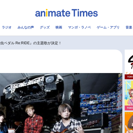
ラジオ
みんなの声
グッズ
映画
マンガ・ラノベ
ゲーム・アプリ
音楽
メ
声優
ラジオ
み
ペダル Re:RIDE』の主題歌が決定！
コスプレ
2.5次元
配信
アニメ映画一覧
今期アニメ曜日別一覧
実写化映画一覧
春アニメ
男性声優/女性声優一覧
夏アニメ
FOLLOW US