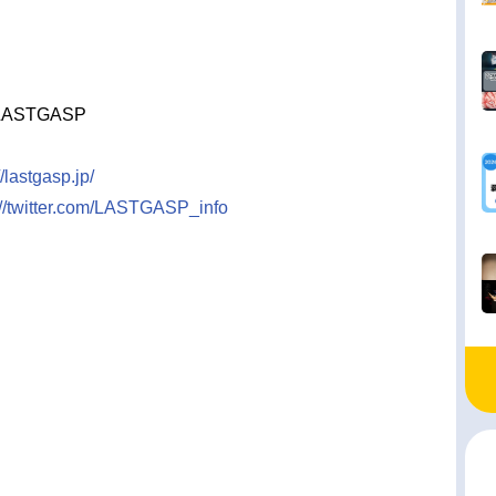
STGASP
//lastgasp.jp/
://twitter.com/LASTGASP_info