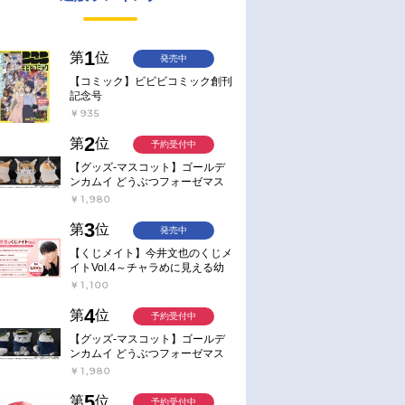
1
第
位
発売中
【コミック】ビビビコミック創刊
記念号
￥935
2
第
位
予約受付中
【グッズ-マスコット】ゴールデ
ンカムイ どうぶつフォーゼマス
コット 4.尾形百之助【再販】
￥1,980
3
第
位
発売中
【くじメイト】今井文也のくじメ
イトVol.4～チャラめに見える幼
馴染、実は一途で独占欲が強いん
￥1,100
です～
4
第
位
予約受付中
【グッズ-マスコット】ゴールデ
ンカムイ どうぶつフォーゼマス
コット 5.月島軍曹【再販】
￥1,980
5
第
位
予約受付中