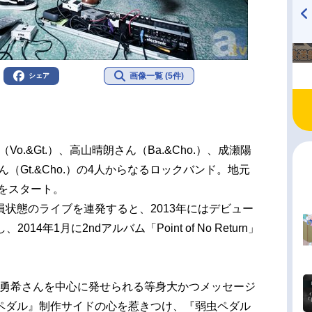
TVアニメ『戦隊大失格』
ハイキュー!! 烏野高校放送部!
radio 大直会 2nd season
画像一覧 (5件)
シェア
Vo.&Gt.）、高山晴朗さん（Ba.&Cho.）、成瀬陽
さん（Gt.&Cho.）の4人からなるロックバンド。地元
動をスタート。
状態のライブを連発すると、2013年にはデビュー
、2014年1月に2ndアルバム「Point of No Return」
田勇希さんを中心に発せられる等身大かつメッセージ
ペダル』制作サイドの心を惹きつけ、『弱虫ペダル