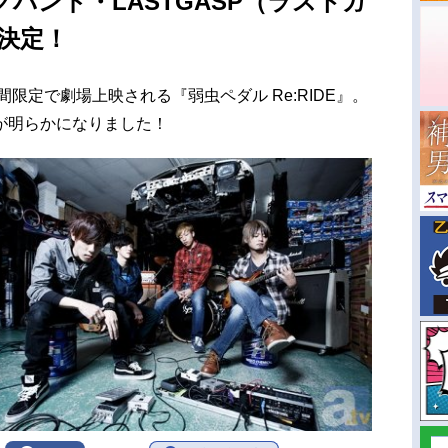
バンド・LASTGASP（ラストガ
に決定！
限定で劇場上映される『弱虫ペダル Re:RIDE』。
が明らかになりました！