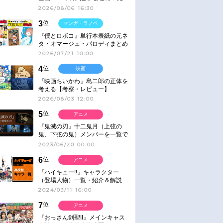
ネタ
2026/08/06 16:30
3
位
マンガ・ラノベ
『僕とロボコ』単行本表紙の元ネ
タ・オマージュ・パロディまとめ
2026/07/21 10:00
4
位
映画
『映画ちいかわ』島二郎の正体を
考える【考察・レビュー】
2026/08/03 12:00
5
位
アニメ
『鬼滅の刃』十二鬼月（上弦の
鬼、下弦の鬼）メンバーを一覧で
紹介＆解説（登場鬼の情報まと
2023/06/20 00:00
め）
6
位
アニメ
『ハイキュー!!』キャラクター
（登場人物）一覧・紹介＆解説
2024/03/11 16:00
7
位
アニメ
『おっさん剣聖II』メインキャス