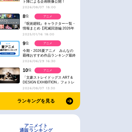
ト陣による企画映像公開！
2026/08/07 18:00
8
位
アニメ
『呪術廻戦』キャラクター一覧・
情報まとめ【死滅回游編 2026年
1月放送】
2025/01/16 18:00
9
位
アニメ
今期・2026夏アニメ みんなの
覇権おすすめ作品ランキング最終
結果発表！
2026/06/29 16:30
10
位
アニメ
「文豪ストレイドッグス ART &
DESIGN EXHIBITION」フォトレ
ポート
2026/08/07 13:30
ランキングを見る
アニメイト
通販ランキング