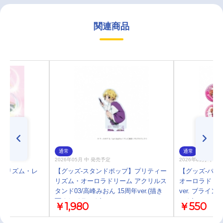
関連商品
通常
通常
2026年05月 中 発売予定
2026年05月 中 
ィーリズム・レ
【グッズ-スタンドポップ】プリティー
【グッズ-バッ
リズム・オーロラドリーム アクリルス
オーロラドリーム
-B
タンド03/高峰みおん 15周年ver.(描き
ver. ブライ
下ろしイラスト)
スト)
￥1,980
￥550