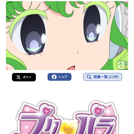
画像一覧 (11件)
シェア
ポスト