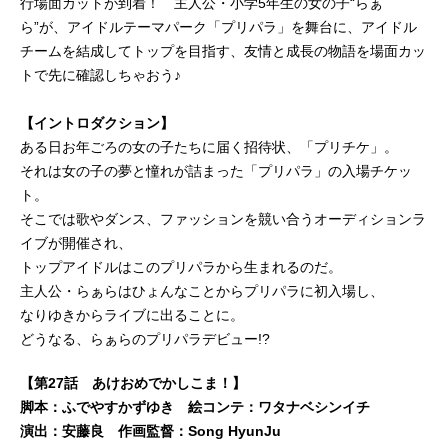
行場面カットが到着！ 主人公・小学5年生の女の子“らぁ
ら”が、アイドルテーマパーク「プリパラ」を舞台に、アイドル
チームを結成してトップを目指す、友情と成長の物語を場面カッ
トで先に確認しちゃおう♪
【イントロダクション】
ある日お年ごろの女の子たちに届く招待状、「プリチケ」。
それは女の子の夢と憧れが詰まった「プリパラ」の入場チケッ
ト。
そこでは歌やダンス、ファッションを競い合うオーディションラ
イブが開催され、
トップアイドルはこのプリパラから生まれるのだ。
主人公・らぁらはひょんなことからプリパラに初入場し、
なりゆきからライブに出ることに。
どうなる、らぁらのプリパラデビュー!?
【第27話 あけおめでかしこま！】
脚本：ふでやすかずゆき 絵コンテ：ワタナベシンイチ
演出：安藤良 作画監督：Song HyunJu