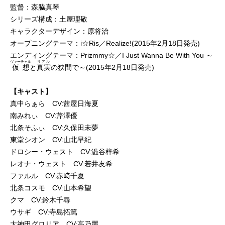
監督：森脇真琴
シリーズ構成：土屋理敬
キャラクターデザイン：原将治
オープニングテーマ：i☆Ris／Realize!(2015年2月18日発売)
エンディングテーマ：Prizmmy☆／I Just Wanna Be With You ～
ヴァーチャル
リアル
仮想
と
真実
の狭間で～(2015年2月18日発売)
【キャスト】
真中らぁら CV:茜屋日海夏
南みれぃ CV:芹澤優
北条そふぃ CV:久保田未夢
東堂シオン CV:山北早紀
ドロシー・ウェスト CV:澁谷梓希
レオナ・ウェスト CV:若井友希
ファルル CV:赤﨑千夏
北条コスモ CV:山本希望
クマ CV:鈴木千尋
ウサギ CV:寺島拓篤
大神田グロリア CV:高乃麗