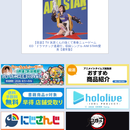
【音楽】TV 灰原くんの強くて青春ニューゲーム
ED「ドラマチック逃避行」収録シングル AIM STAR/愛
美【通常盤】