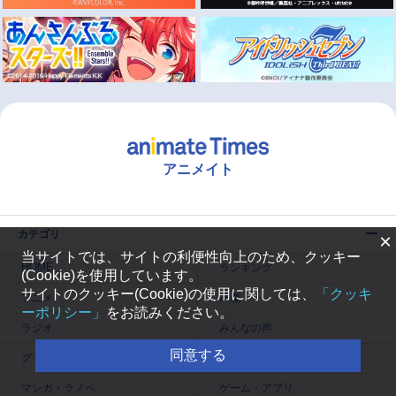
アニメイト
カテゴリ
×
当サイトでは、サイトの利便性向上のため、クッキー
HOME
ランキング
(Cookie)を使用しています。
サイトのクッキー(Cookie)の使用に関しては、
「クッキ
アニメ
声優
ーポリシー」
をお読みください。
ラジオ
みんなの声
同意する
グッズ
映画
マンガ・ラノベ
ゲーム・アプリ