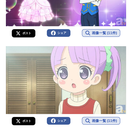
画像一覧 (11件)
シェア
ポスト
画像一覧 (11件)
シェア
ポスト