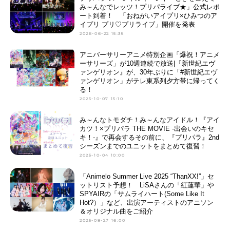
み～んなでレッツ！プリパライブ★」公式レポ
ート到着！ 「おねがいアイプリ×ひみつのア
イプリ プリ♡プリライブ」開催を発表
2026-06-22 15:35
アニバーサリーアニメ特別企画「爆祝！アニメ
ーサリーズ」が10週連続で放送|『新世紀エヴ
ァンゲリオン』が、30年ぶりに「#新世紀エヴ
ァンゲリオン」がテレ東系列夕方帯に帰ってく
る！
2025-10-07 15:10
み～んなトモダチ！み～んなアイドル！『アイ
カツ！×プリパラ THE MOVIE -出会いのキセ
キ！-』で再会するその前に、『プリパラ』2nd
シーズンまでのユニットをまとめて復習！
2025-10-04 10:00
「Animelo Summer Live 2025 “ThanXX!”」セ
ットリスト予想！ LiSAさんの「紅蓮華」や
SPYAIRの「サムライハート(Some Like It
Hot?）」など、出演アーティストのアニソン
＆オリジナル曲をご紹介
2025-08-27 16:00