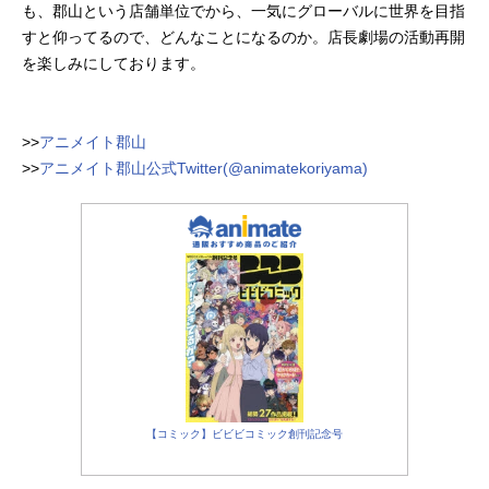
も、郡山という店舗単位でから、一気にグローバルに世界を目指
すと仰ってるので、どんなことになるのか。店長劇場の活動再開
を楽しみにしております。
>>
アニメイト郡山
>>
アニメイト郡山公式Twitter(@animatekoriyama)
【コミック】ビビビコミック創刊記念号