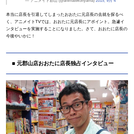
— アニメイト郡山 (@animatekoriyama)
2015, 9月 4
本当に店長を引退してしまったおおたに元店長の去就を探るべ
く、アニメイトTVでは、おおたに元店長にアポイント。急遽イ
ンタビューを実施することになりました。さて、おおたに店長の
今後やいかに！
■ 元郡山店おおたに店長独占インタビュー