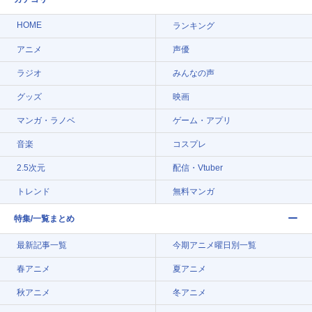
HOME
ランキング
アニメ
声優
ラジオ
みんなの声
グッズ
映画
マンガ・ラノベ
ゲーム・アプリ
音楽
コスプレ
2.5次元
配信・Vtuber
トレンド
無料マンガ
特集/一覧まとめ
最新記事一覧
今期アニメ曜日別一覧
春アニメ
夏アニメ
秋アニメ
冬アニメ