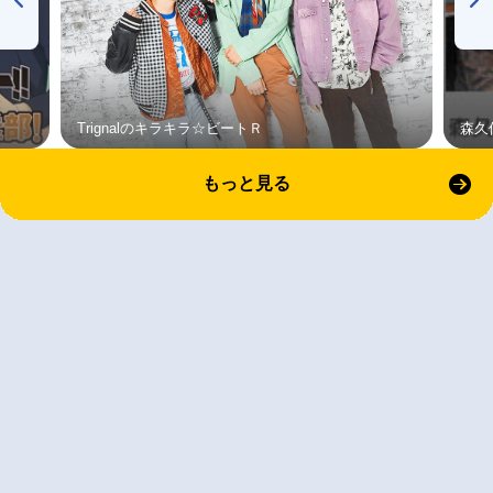
Trignalのキラキラ☆ビートＲ
森久
もっと見る