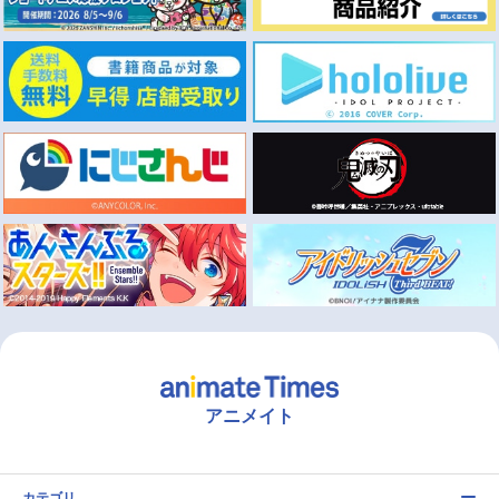
アニメイト
カテゴリ