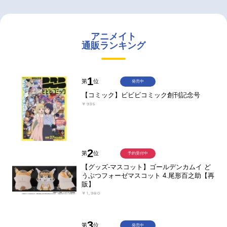
アニメイト
通販ランキング
1
第
位
発売中
【コミック】ビビビコミック創刊記念号
￥935
2
第
位
予約受付中
【グッズ-マスコット】ゴールデンカムイ ど
うぶつフォーゼマスコット 4.尾形百之助【再
販】
￥1,980
3
第
位
発売中