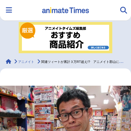
HOME
ランキング
アニメ
声優
ラジオ
みんなの声
グッズ
映画
animateTimes
アニメイト
関連ツィートが累計３万RT超え!? アニメイト郡山に激震が走る
マンガ・ラノベ
ゲーム・アプリ
音楽
コスプレ
2.5次元
配信・Vtuber
トレンド
無料マンガ
最新記事一覧
アニメ記事一覧
声優記事一覧