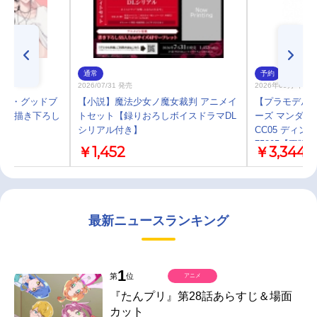
通常
予約
2026/07/31 発売
2026年09月 中 
ーイ・グッドブ
【小説】魔法少女ノ魔女裁判 アニメイ
【プラモデル】B
ト【描き下ろし
トセット【録りおろしボイスドラマDL
ーズ マンダロ
シリアル付き】
CC05 ディ
75805【再販】
￥1,452
￥3,344
最新ニュースランキング
1
第
位
アニメ
『たんプリ』第28話あらすじ＆場面
カット