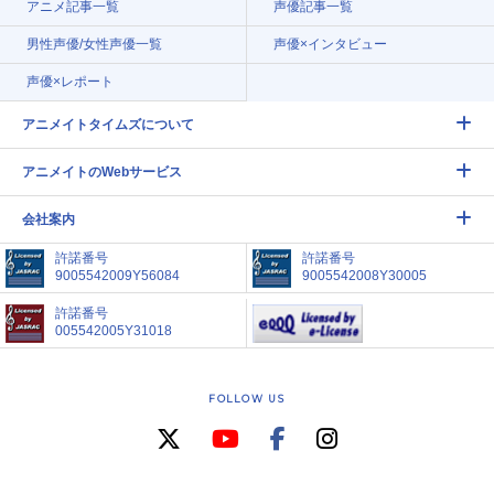
アニメ記事一覧
声優記事一覧
男性声優/女性声優一覧
声優×インタビュー
声優×レポート
アニメイトタイムズについて
アニメイトのWebサービス
会社案内
許諾番号
許諾番号
9005542009Y56084
9005542008Y30005
許諾番号
005542005Y31018
FOLLOW US