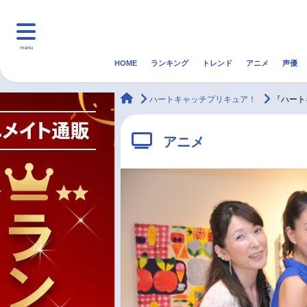
menu
HOME
ランキング
トレンド
アニメ
声優
HOME
ランキング
アニ
animateTimes
ハートキャッチプリキュア！
『ハート
マンガ・ラノベ
ゲーム・アプリ
音楽
アニメ
最新記事一覧
アニメ記事一覧
声優記事一覧