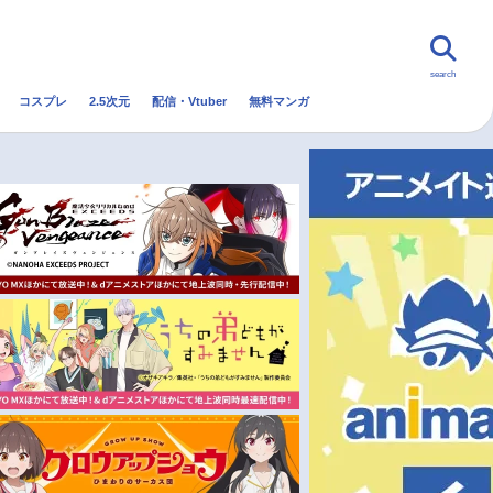
search
コスプレ
2.5次元
配信・Vtuber
無料マンガ
んなの声
グッズ
映画
・Vtuber
トレンド
無料マンガ
秋アニメ
冬アニメ