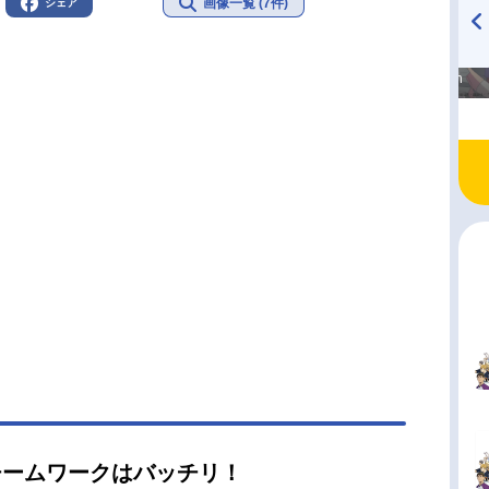
画像一覧 (7件)
シェア
高橋美紀のおんぷの気持ち
TVアニメ『戦隊大失格』
♪ in アニメイトタイムズ
radio 大直会 2nd season
チームワークはバッチリ！