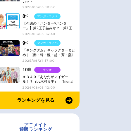
カット
2026/08/05 18:02
8
位
マンガ・ラノベ
【今週の『ハンター×ハンタ
ー』】第2王子詰みか？ 第1王
子と第4王子が対峙「発令」＜
2026/08/03 14:40
No.416＞
9
位
マンガ・ラノベ
『キングダム』キャラクターまと
め｜〈秦・韓・魏・趙・斉・燕〉
2025/08/21 17:00
10
位
ラジオ
＃３４０「あなたがマイガー
ル！？（by木村良平）」 Trignal
のキラキラ☆ビートＲ
2026/08/05 12:00
ランキングを見る
アニメイト
通販ランキング