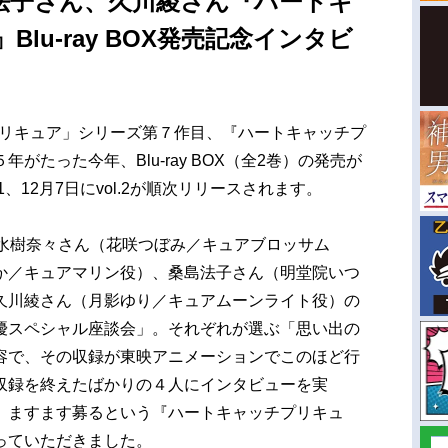
法子さん、久川綾さん『ハートキ
lu-ray BOX発売記念インタビ
プリキュア」シリーズ第７作目、『ハートキャッチプ
がたった今年、Blu-ray BOX（全2巻）の発売が
1、12月7日にvol.2が順次リリースされます。
、水樹奈々さん（花咲つぼみ／キュアブロッサム
か／キュアマリン役）、桑島法子さん（明堂院いつ
久川綾さん（月影ゆり／キュアムーンライト役）の
優スペシャル座談会」。それぞれが選ぶ「思い出の
容で、その収録が東映アニメーションでこのほど行
収録を終えたばかりの４人にインタビューを実
、ますます募るという『ハートキャッチプリキュ
っていただきました。