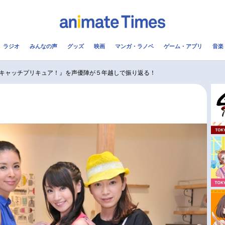
ラジオ
みんなの声
グッズ
映画
マンガ・ラノベ
ゲーム・アプリ
音楽
メ
声優
ラジオ
み
キャッチプリキュア！』を声優陣が５年越しで振り返る！
コスプレ
2.5次元
配信
アニメ映画一覧
今期アニメ曜日別一覧
実写化映画一覧
春アニメ
男性声優/女性声優一覧
夏アニメ
FOLLOW US