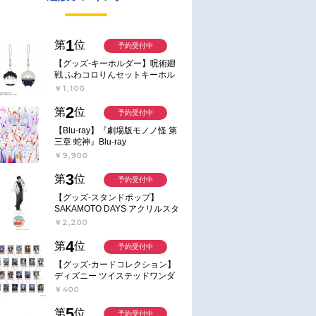
1
第
位
予約受付中
【グッズ-キーホルダー】呪術廻
戦 ふわコロりんセットキーホル
ダー【アニメイト特典付】
￥1,100
2
第
位
予約受付中
【Blu-ray】『劇場版モノノ怪 第
三章 蛇神』Blu-ray
￥9,900
3
第
位
予約受付中
【グッズ-スタンドポップ】
SAKAMOTO DAYS アクリルスタ
ンド～Sunny Afternoon～ 4.南雲
￥2,200
4
第
位
予約受付中
【グッズ-カードコレクション】
ディズニー ツイステッドワンダ
ーランド ランダムカードコレク
￥400
ション クラブ・ウェアver.
5
第
位
予約受付中