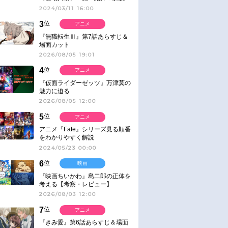
2024/03/11 16:00
3
位
アニメ
『無職転生Ⅲ』第7話あらすじ＆
場面カット
2026/08/05 19:01
4
位
アニメ
『仮面ライダーゼッツ』万津莫の
魅力に迫る
2026/08/05 12:00
5
位
アニメ
アニメ『Fate』シリーズ見る順番
をわかりやすく解説
2024/05/23 00:00
6
位
映画
『映画ちいかわ』島二郎の正体を
考える【考察・レビュー】
2026/08/03 12:00
7
位
アニメ
『きみ愛』第6話あらすじ＆場面