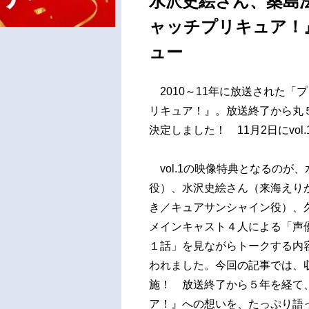
水沢史絵さん、桑島
ャッチプリキュア！』B
ュー
2010～11年に放送された「
リキュア！』。放送終了から丸５年
決定しました！ 11月2日にvol.
vol.1の映像特典となるのが
役）、水沢史絵さん（来海えり
き／キュアサンシャイン役）、
メインキャスト４人による「声
１話」を見ながらトークする内
われました。今回の記事では、
施！ 放送終了から５年を経て
ア！』への想いを、たっぷり語