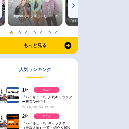
Trignalのキラキラ☆ビートＲ
森久保祥太郎×浪川大輔 つま
みは塩だけ
もっと見る
人気ランキング
1
位
アニメ
『ハイキュー!!』人気キャラクタ
ー投票受付中！
2026/08/03 17:00
2
位
アニメ
『ハイキュー!!』キャラクター
（登場人物）一覧・紹介＆解説