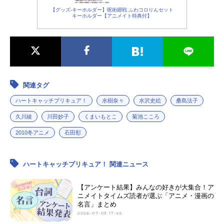
【グッズ-キーホルダー】呪術廻戦 ふわコロりんセット
キーホルダー【アニメイト特典付】
関連タグ
ハートキャッチプリキュア！
水樹奈々
水沢史絵
桑島法子
久川綾
川田妙子
くまいもとこ
菊池こころ
2010冬アニメ
石田彰
ハートキャッチプリキュア！ 関連ニュース
【アンケート結果】みんなの好きが大集合！ア
ニメイトタイムズ読者が選ぶ「アニメ・漫画の
名言」まとめ
2026-07-03 17:45