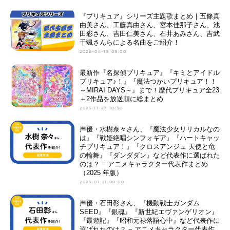
『プリキュア』シリーズ主題歌まとめ｜五條真
由美さん、工藤真由さん、宮本佳那子さん、池
田彩さん、吉田仁美さん、石井あみさん、吉武
千颯さんらによる名曲をご紹介！
2026-04-19 09:00
最新作『名探偵プリキュア』『キミとアイドル
プリキュア♪！』『魔法つかいプリキュア！！
～MIRAI DAYS～』まで！歴代プリキュア全23
＋2作品を放送順に総まとめ
2025-11-27 10:30
声優・水樹奈々さん、『魔法少女リリカルなの
は』『戦姫絶唱シンフォギア』『ハートキャッ
チプリキュア！』『クロスアンジュ 天使と竜
の輪舞』『ダンダダン』など代表作に選ばれた
のは？ − アニメキャラクター代表作まとめ
（2025 年版）
2025-01-21 00:00
声優・石田彰さん、『機動戦士ガンダム
SEED』『銀魂』『新世紀エヴァンゲリオン』
『最遊記』『昭和元禄落語心中』など代表作に
選ばれたのは？ − アニメキャラクター代表作