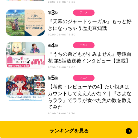
2026-08-06 18:55
3
第
位
アニメ
『天幕のジャードゥーガル』もっと好
きになっちゃう歴史豆知識
2026-08-06 18:30
4
第
位
アニメ
『うちの弟どもがすみません』寺澤百
花 第5話放送後インタビュー【連載】
2026-08-06 12:00
5
第
位
アニメ
【考察・レビューその4】たい焼きは
カウントしてええんかな？｜『さよな
らララ』でララが食べた魚の数を数え
てみた
2026-08-06 12:30
ランキングを見る