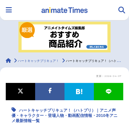
HOME
ランキング
アニメ
声優
ラジオ
みんなの声
グッズ
映画
animateTimes
ハートキャッチプリキュア！
ハートキャッチプリキュア！（ハトプリ）｜アニメ声優・キャラクター・登場人物・動画配信情報・2010冬アニメ最新情報一覧
更新：2026-04-07
マンガ・ラノベ
ゲーム・アプリ
音楽
コスプレ
2.5次元
配信・Vtuber
トレンド
無料マンガ
ハートキャッチプリキュア！（ハトプリ）｜アニメ声
最新記事一覧
優・キャラクター・登場人物・動画配信情報・2010冬アニ
メ最新情報一覧
アニメ記事一覧
声優記事一覧