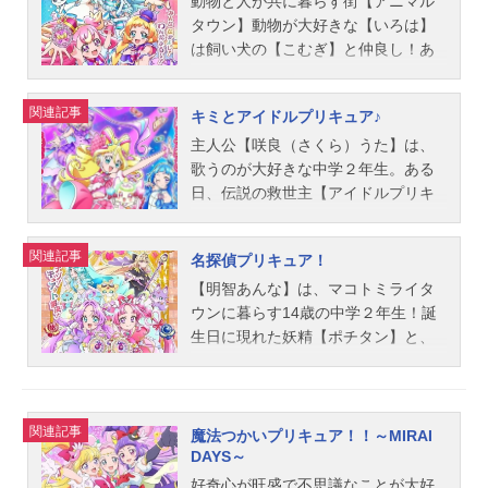
《トゥインクルブック》から《スタ
5話キャスト花寺のどか／キュアグレ
開！まなつは、伝説の戦士・プリキ
らを借りて、ひょんなことから、3人
【ソラシド市】につながってい
動物と人が共に暮らす街【アニマル
ーカラーペンダント》と《変身ス...
ース：悠木碧沢泉ちゆ／キュアフォ
ュア《キュアサマー》に変身！プリ
の普通の女の子がプリキュアに変
て……!?『テレビ』? 『自動車』!？
タウン】動物が大好きな【いろは】
ンテーヌ：依田菜津平光ひなた／キ
キュアに、学校に、部活に！ 春夏
身！レシピボンを取り戻し、みんな
それって魔法の道具ですかっ!?!?で
は飼い犬の【こむぎ】と仲良し！あ
ュアスパークル：河野ひより風鈴ア
秋冬いつでもムテキのやる気で、み
のおいしいえがおを守るため、ブン
も驚いているひまなんかない！ 早
る日、謎の生物・ガルガルが街で大
スミ／キュアアース：三森すずこラ
んなトロピカっちゃおう！作品名ト
ドル団に立ち向かう！作品名デリシ
くプリンセスをお城に帰してあげな
暴れ！だけど、いろはを守るために
関連記事
キミとアイドルプリキュア♪
ビリン：加隈亜衣ペギタン...
ロピカル～ジュ！プリキュア放送形
ャスパーティ♡プリキュア放送形態T
くちゃ……！ ふたつの世界を飛び
こむぎが人の姿になってプリキュア
態TVアニメシリーズプリキュアスケ
Vアニメシリーズプリキュアスケジュ
まわれ！ プリキュアたちの冒険が
に変身しちゃった…！？心がガルガ
主人公【咲良（さくら）うた】は、
ジュール2021年2月28日（日）～202
ール2022年2月6日（日）～2023年1
いま始まる！「ヒーローの出番で
ルしている子を助けなきゃ…！力を
歌うのが大好きな中学２年生。ある
2年1月30日（日）ABCテレビ・テレ
月29日（日）テレビ朝日ほか話数全4
す！」作品名ひろがるスカイ！プリ
合わせて動物たちを【ニコガーデ
日、伝説の救世主【アイドルプリキ
ビ朝日系列全国24局にて話数全46話
5話キャスト和実ゆい／キュアプレシ
キュア放送形態TVアニメシリーズプ
ン】にかえしてあげよう！「大丈
ュア】を探しにきた妖精【プリル
キャスト夏海まなつ／キュアサマ
ャス：菱川花菜芙羽ここね／キュア
リキュアスケジュール2023年2月5日
夫、あなたの声をきかせて！」作品
ン】と出会う！プリルンは、ふるさ
関連記事
名探偵プリキュア！
ー：ファイルーズあい涼村さんご／
スパイシー：清水理沙華満らん／キ
（日）〜2024年1月28日（日）ABC
名わんだふるぷりきゅあ！放送形態T
との【キラキランド】が、【チョッ
キュアコーラル：花守ゆみり一之瀬
ュアヤムヤム：井口裕香コメコメ：
テレビ・テレビ朝日ほか話数全50話
Vアニメシリーズプリキュアスケジュ
キリ団】のボス【ダークイーネ】に
【明智あんな】は、マコトミライタ
みのり／キュアパパイア：石川由依
高森奈津美パムパム：日岡なつみメ
キャストソラ・ハレワタール／キュ
ール2024年2月4日（日）〜2025年1
よって、真っ暗闇にされてしまった
ウンに暮らす14歳の中学２年生！誕
滝...
ンメン：半場友恵ローズマリー：前
アスカイ：関根明良虹ヶ丘ましろ／
月26日（日）ABCテレビ・テレビ朝
のだ。そんな中、街の人のキラキラ
生日に現れた妖精【ポチタン】と、
野智昭品田拓海：内田雄馬菓彩あま
キュアプリズム：加隈亜衣夕凪ツバ
日ほか話数全50話キャスト犬飼こむ
がチョッキリ団によって奪われ…大
お部屋にあったペンダントに導かれ
ね／ジェントルー／キュアフィナー
サ／キュアウィング：村瀬歩聖あげ
ぎ／キュアワンダフル：長縄まりあ
ピンチ！「キラッキランランにした
て2027年から1999年のまことみらい
レ：茅野愛衣菓彩ゆあん、菓彩みつ
は／キュアバタフライ：七瀬彩夏プ
犬飼いろは／キュアフレンディ：種
い！私の歌で！」うたの決意が結ば
市にタイムスリップ…！そこで出会
関連記事
き：宮田俊哉スタッフ原作：東堂い
リンセス・エル／キュアマジェステ
﨑敦美猫屋敷ユキ／キュアニャミ
れ、伝説の救世主《キュアアイド
ったのは、名探偵に憧れている14歳
魔法つかいプリキュア！！～MIRAI
づみシリーズディレクター：深澤...
ィ：古賀葵虹ヶ丘ヨヨ：塩田朋子カ
ー：松田颯水猫屋敷まゆ／キュアリ
ル》に変身！歌って踊ってファンサ
の女の子【小林みくる】！そんな
DAYS～
バトン：間宮康弘バッタモンダー：K
リアン：上田麗奈兎山悟：寺島拓篤
して♡どんな真っ暗闇でも、キミを
中、事件発生！？大切なものを盗ま
好奇心が旺盛で不思議なことが大好