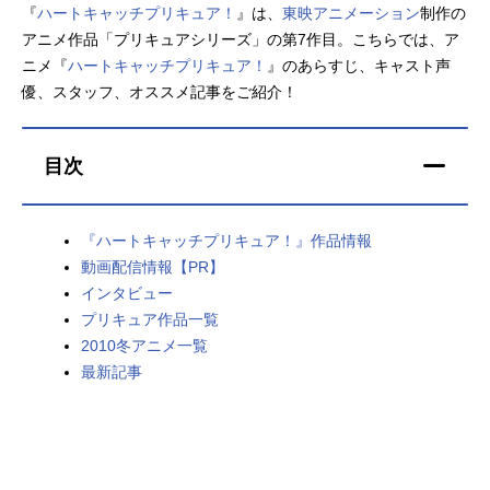
『
ハートキャッチプリキュア！
』は、
東映アニメーション
制作の
アニメ映画一覧
実写化映画一覧
アニメ作品「プリキュアシリーズ」の第7作目。こちらでは、ア
ニメ『
ハートキャッチプリキュア！
』のあらすじ、キャスト声
今期アニメ曜日別一覧
優、スタッフ、オススメ記事をご紹介！
春アニメ
夏アニメ
目次
秋アニメ
冬アニメ
男性声優/女性声優一覧
『ハートキャッチプリキュア！』作品情報
動画配信情報【PR】
FOLLOW US
インタビュー
プリキュア作品一覧
2010冬アニメ一覧
最新記事