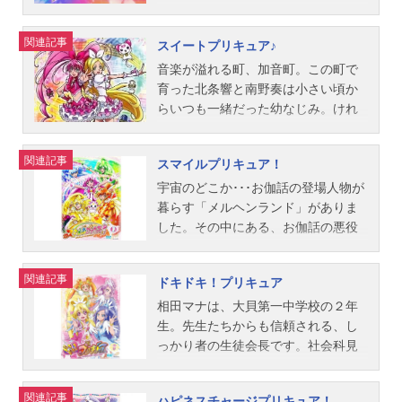
智之カレハーン：千葉一伸モエルン
集めて、頑張ることにけって～い！
ガーデンという別世界から、のぞみ
をもくろむ管理国家・ラビリンス
美しい花。だが、たちまち全ての花
バ：難波圭一ドロドロン：岩田光央
作品名Yes！プリキュア5放送形態TV
に助けを求める。のぞみは快く引き
の、遠大な陰謀のごく一部だったの
が落ちてしまう。そしてそこから妖
関連記事
スイートプリキュア♪
ミズ・シタターレ：松井菜桜子キン
アニメシリーズプリキュアスケジュ
受け、男の子に詳しい事情を聞こう
です。｢憧れの人を守りたい！トリニ
精が飛び立っていく……。それから
トレスキー：小杉十郎太霧生満：渕
ール2007年2月4日（日）～2008年1
とするが、そこに一人の男が現れ
ティのライブをもう一度見たい！｣強
数日後。明堂学園へ転校したつぼみ
音楽が溢れる町、加音町。この町で
崎ゆり子霧生薫：今井由香ムープ：
月27日（日）テレビ朝日系にて話数
る。どうやら、手紙が形を変えたロ
い気持ちに突き動かされたラブは、
の前に、なんと夢で見た妖精が現れ
育った北条響と南野奏は小さい頃か
渕崎ゆり子...
全49話キャスト夢原のぞみ／キュア
ーズパクトを狙っているらしい。も
鍵型の不思議な妖精・ピックルンと
た！妖精はつぼみに、伝説の戦士プ
らいつも一緒だった幼なじみ。けれ
ドリーム：三瓶由布子夏木りん／キ
う一度、プリキュアに変身する時が
変身携帯手帳・リンクルンの力で、
リキュアになって、“こころの大樹”を
ど、中学生になってからは何故か顔
ュアルージュ：竹内順子春日野うら
来た。美しく華麗なる戦いが、再び
伝説の戦士・プリキュアに変身しま
守って！みんなの“こころの花”を咲か
を合わせればケンカばかり…。そん
関連記事
スマイルプリキュア！
ら／キュアレモネード：伊瀬茉莉也
幕を開ける！作品名Yes！プリキュア
す。愛と希望と祈りのハートでラビ
せて！｣と頼む。自分にそんなことは
な二人のもとに、音楽の国「メイジ
秋元こまち／キュアミント：永野愛
5GoGo！放送形態TVアニメシリーズ
リンスの野望を挫くため、新生プリ
ムリと断るつぼみ。だが、突然謎の
ャーランド」からやってきた妖精
宇宙のどこか･･･お伽話の登場人物が
水無月かれん／キュアアクア：前
Yes！プリキュア5スケジュール2008
キュア、ここにスタート！作品名フ
敵が襲ってきて、新しいクラスメー
《ハミィ》が現れた！ ハミィは、
暮らす「メルヘンランド」がありま
田...
年2月3日（日）～2009年1月25日
レッシュプリキュア！放送形態TVア
ト・来海えりかの“こころの花”を奪っ
伝説の楽譜に書かれている《幸福の
した。その中にある、お伽話の悪役
（日）テレビ朝日系にて話数全48話
ニメシリーズフレッシュプリキュ
てしまう。えりかの心を救うには、
メロディ》を《不幸のメロディ》に
ばかりが集まった「バッドエンド王
キャスト夢原のぞみ／キュアドリー
ア！スケジュール2009年2月1日
プリキュアになって戦うしかない！
変えようと企む悪の王《メフィス
国」の悪役達が、人々に「最悪の結
関連記事
ドキドキ！プリキュア
ム：三瓶由布子夏木りん／キュアル
（日）～2010年1月31日（日）テレ
つぼみは勇気を出してプリキュアに
ト》から世界を守るため、二人にプ
末」を見せ、そこから生まれるバッ
ージュ：竹内順子春日野うらら／キ
ビ朝日系にて話数全50話キャスト桃
変身する！作品名ハートキャッチプ
リキュアに変身して欲しいと頼む。
ドエナジーを集めるため地球にやっ
相田マナは、大貝第一中学校の２年
ュアレモネード：伊瀬茉莉也秋元こ
園ラブ／キュアピーチ：沖佳苗蒼乃
リキュア！放送形態TVアニメシリー
いつもは全く意見が合わない響と奏
てきた！このままでは、地球だけで
生。先生たちからも信頼される、し
まち／...
美希／キュアベリー：喜多村英梨山
ズプリキュアスケジュール2010年2
だが、二人の正義の心が一つになっ
なく、全ての世界が「最悪の結末」
っかり者の生徒会長です。社会科見
吹祈里／キュアパイン：中川亜紀子
月7日（日）～2011年1月30日（日）
たとき、プリキュアに変身する！作
になってしまう･･･。それを防ぐに
学で訪れたクローバータワーでも、
東せつな／キュアパッション：小松
テレビ朝日系にて話数全49話キャス
品名スイートプリキュア♪放送形態TV
は、『5人の伝説の戦士プリキュア』
ケンカを仲裁したり、落とし物を届
関連記事
ハピネスチャージプリキュア！