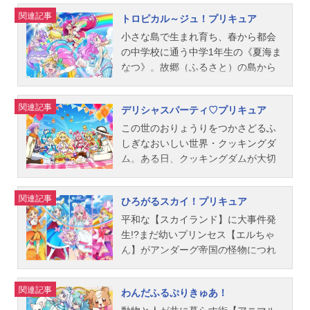
ュアップ・ラパパ！』ととなえる
カスタード：福原遥立神あおい／キ
キュアエールに変身します。ミライ
しぞらかい》の中心部にある聖域
機に陥ったため、地球が大ピンチに!
関連記事
トロピカル～ジュ！プリキュア
と、ペンダントが光輝きます。そし
ュアジェラート：村中知琴爪ゆかり
クリスタルとは、この世界にあふれ
《スターパレス》では《12星座のス
このピンチを救うため、逃げのびた3
て、伝説の魔法つかい「プリキュ
／キュアマカロン：藤田咲剣城あき
ている明日をつくる力・アスパワワ
タープリンセスたち》が全宇宙の均
人の“地球のお医者さん見習い”である
小さな島で生まれ育ち、春から都会
ア」が誕生するのです…！！！作品
ら／キュアショコラ：森なな子キラ
の結晶。これが奪われてしまうと、
衡を保っていたらしいのだけど…あ
ヒーリングアニマルたちが、”ヒーリ
の中学校に通う中学1年生の《夏海ま
名魔法つか...
リン／キラ星シエル／キュアパルフ
みんなの未来が無くなってしまいま
るとき何者かに襲われて、プリンセ
ングガーデンの王女”で【特別なちか
なつ》。故郷（ふるさと）の島から
ェ：水瀬いのりペコリン：かないみ
す。みんなの未来、そしてはぐた
スたちは《12本のプリンセススター
ら】を持ったラテとともに、パート
引っ越してきた日、まなつは、《伝
かスタッフシリーズディレクター：
ん。大切たいせつなものを守るため
カラーペン》になって宇宙に散らば
ナーを探しにやって来た!3人の普通
説の戦士・プリキュア》を探しに1人
関連記事
デリシャスパーティ♡プリキュア
暮田公平 貝澤幸男シリーズ構成：
のキュアエールの物語が今幕を開け
ってしまったの！ このままじゃ星
の女の子が彼らと出会うことでプリ
で地上へやってきた“人魚”の女の子
田中仁キャラクターデザイン：井野
ます。作品名HUGっと！プリキュア
が消えて、地球も宇宙も、闇に飲み
キュアに変身し、ビョーゲンズに立
《ローラ》と出会う。ローラの故郷
この世のおりょうりをつかさどるふ
真理恵美術デザイン：飯野敏典音
放送形態TVアニメスケジュール2018
込まれちゃう…！『星々の輝きが失
ち向かう!ビョーゲンズの攻撃を察知
（ふるさ）と《人魚の国・グランオ
しぎなおいしい世界・クッキングダ
楽：林ゆうき...
年2月4日（日）～2019年1月27日
われし時、トゥインクルブックと共
して元気をなくしてしまうラテや、
ーシャン》は、暗い海の底に住む
ム。ある日、クッキングダムが大切
（日）テレビ朝日系列にて話数全49
に現る戦士プリキュアが再びの輝き
大切な地球、そしてここに生きる全
《あとまわしの魔女》の襲撃をう
に守ってきた全てのおりょうりの作
話キャスト野乃はな／キュアエー
を取り戻す』ララ達は宇宙に古くか
ての生命を守りたい気持ちを胸にプ
け、《やる気パワー》がみんな奪わ
り方が書かれたレシピボンが、怪盗
関連記事
ひろがるスカイ！プリキュア
ル：引坂理絵薬師寺さあや／キュア
ら伝わる伝説を頼りにプリンセスが
リキュアたちは今、地球のお手当て
れてしまった。人間のやる気パワー
ブンドル団にぬすまれたからさあ大
アンジュ：本泉莉奈輝木ほまれ／キ
最後に生み出した希望・フワと一緒
のために力を合わせる!作品名ヒーリ
まで奪われたら、世界は大変なこと
変！すべてのおりょうりをひとりじ
平和な【スカイランド】に大事件発
ュアエトワール：小倉唯愛崎えみる
に《伝説の戦士・プリキュア》を探
ングっど♥プリキュア放送形態TVア
に…！そんな中、地上に現れたあと
めしようとたくらむブンドル団が、
生!?まだ幼いプリンセス【エルちゃ
／キ...
していたんだって。そこへ宇宙の支
ニメシリーズヒーリングっど♥プリキ
まわしの魔女の召使いにローラが捕
つぎに狙うのはおりょうりの妖精
ん】がアンダーグ帝国の怪物につれ
配を目論むノットレイダーがフワを
ュアスケジュール2020年2月2日
まって大ピンチ！「わたしの《今、1
【レシピッピ】…！！レシピボンを
さられてしまった！勇敢な少女【ソ
狙って襲いかかってきて…「フワを
（日）～2021年2月21日（日）ABC
番大事なこと》！それは…！」メイ
探しに人間界のおいしーなタウンに
ラ】はプリンセスを追ってふしぎな
関連記事
わんだふるぷりきゅあ！
助けたい！」そう強く思った瞬間、
テレビ・テレビ朝日系列にて話数全4
クでトロピカルチェンジ！やる気全
やってきたエナジー妖精たちのちか
穴へ。その先はなんと別の世界の