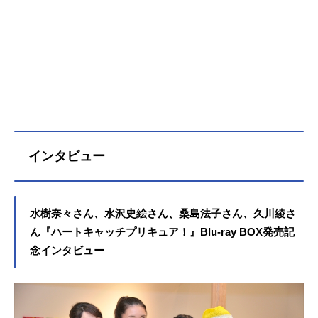
緊張してしまいます！…でもその前
に、お花がいっぱいあるというオシ
ャレなパリの街をチェック!!ところ
が、街にはおまわりさんがいっぱ
い!?フランスでは近ごろ、満月の夜
に狼男が出るというウワサがあるら
しいんです。そんな中、狼男ならぬ
傷だらけの少年・オリヴィエが突
然、空から舞い降りてきたんです。
しかも、デザトリアンまで出現!! え
インタビュー
～ッ、パリって花じゃなくて事件が
いっぱいなんですか～？ う～、ど
うしましょう～…。でも、わたし、
負けません！オリヴィエを絶対に守
水樹奈々さん、水沢史絵さん、桑島法子さん、久川綾さ
ります！お願いです、私たちプリキ
ん『ハートキャッチプリキュア！』Blu-ray BOX発売記
ュアに、みなさんのこころの花のパ
ワーをかしてください！作品名映画
念インタビュー
ハートキャッチプリキュア！花の都
でファッションショー…ですか！？
放送形態劇場版アニメシリーズハー
トキャッチプリキュア！スケジュー