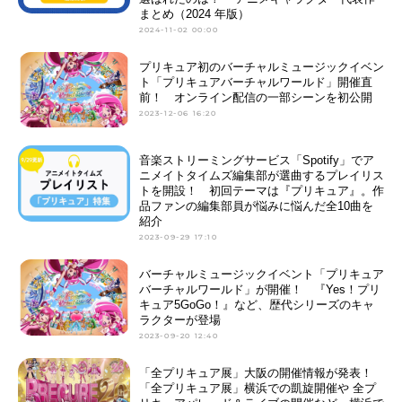
まとめ（2024 年版）
2024-11-02 00:00
プリキュア初のバーチャルミュージックイベン
ト「プリキュアバーチャルワールド」開催直
前！ オンライン配信の一部シーンを初公開
2023-12-06 16:20
音楽ストリーミングサービス「Spotify」でア
ニメイトタイムズ編集部が選曲するプレイリス
トを開設！ 初回テーマは『プリキュア』。作
品ファンの編集部員が悩みに悩んだ全10曲を
紹介
2023-09-29 17:10
バーチャルミュージックイベント「プリキュア
バーチャルワールド」が開催！ 『Yes！プリ
キュア5GoGo！』など、歴代シリーズのキャ
ラクターが登場
2023-09-20 12:40
「全プリキュア展」大阪の開催情報が発表！
「全プリキュア展」横浜での凱旋開催や 全プ