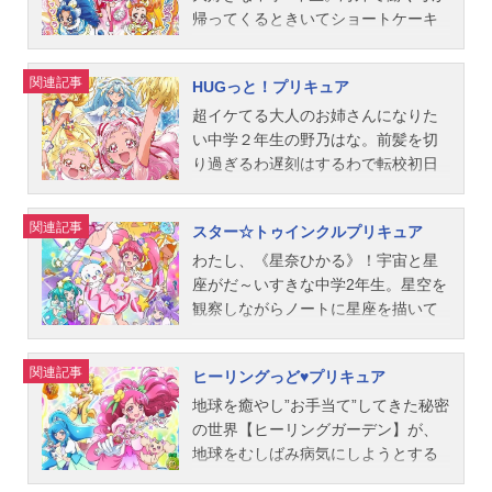
アソード：宮本佳那子円亜久里／キ
北川里奈氷川いおな／キュアフォー
ってお守りにしていた『ドレスアッ
ルン」と一緒に公園に向かいます。
帰ってくるときいてショートケーキ
ュアエース：釘宮理恵シャルル：西
チュン：戸松遥リボン：松井菜桜子
プキー』で、わたし、なんと『プリ
するとそこで目にしたのは…ほうき
を作っていたところ、おなかがぺこ
原久美子ラケル：寺崎裕香ランス：
ぐらさん：小堀幸スタッフプロデュ
ンセスプリキュア』に変身しちゃっ
にまたがって宙に浮く女の子…！リ
ぺこのペコリンに出会います。いち
関連記事
HUGっと！プリキュア
大橋彩香ダビィ：内山夕実マリー・
ーサー：土肥繁葉樹 高橋知子 柴
た！！「つよさ・やさしさ・美し
コと名乗るその女の子は、なんと魔
かの作ったショートケーキには想い
アンジュ：今井由香ジョー岡田／ジ
田宏明シリーズディレクター：長峯
さ」をかねそなえた真のプリンセス
法つかい！！みらいは、魔法つかい
がつまっており、スイーツに宿るエ
超イケてる大人のお姉さんになりた
ョナサン・クロンダイク：...
達也シリーズ構成：成田良美音楽：
となり世界を救うこと…それが『プ
に興味津々でリコを質問攻めに。リ
ネルギー「キラキラル」があふれ出
い中学２年生の野乃はな。前髪を切
高木洋製作担当：山崎尊宗美術デザ
リンセスプリキュア』の使命なんだ
コは“ある物”を探しにみらいの住む世
ていました。そこへ「キラキラル」
り過ぎるわ遅刻はするわで転校初日
イン：増田竜太郎色彩設計：佐久間
って。夢のためにも、みんなを守る
界にやってきたらしいのです。さら
を狙う悪い妖精が現れ、ショートケ
は大失敗。でも、なんだか素敵な出
ヨシ子キャラクターデザイン：佐藤
ためにも悪いやつらに閉ざされた夢
に、よく見ると二人は同じペンダン
ーキを真っ黒にしてしまいます。
会いもあったりまた明日からの日々
関連記事
スター☆トゥインクルプリキュア
雅将アニメーション制作：東映アニ
の扉はわたしが開いてみせる！！作
トをつけていて…。そんな中、闇の
「大好き」という想いがつまったシ
に胸躍らせていたところ、空から降
メーション主題歌OP：「ハピネスチ
品名Go！プリンセスプリキュア放送
魔法つかい・ドクロクシーの仲間・
ョートケーキを守るため、いちかは
ってきた不思議な赤ちゃん「はぐた
わたし、《星奈ひかる》！宇宙と星
ャージプリキュア！WOW!」仲谷明
形態TVアニメシリーズプリキュアス
バッティが二人の前に現れます！
伝説のパティシエ・プリキュア「キ
ん」と、そのお世話係（？）のハム
座がだ～いすきな中学2年生。星空を
香ED...
ケジュール2015年2月1日（日）～20
「リンクルストーン・エメラルド」
ュアホイップ」に変身するので
スター「ハリー」と出会います。そ
観察しながらノートに星座を描いて
16年1月31日（日）テレビ朝日にて
を渡せとリコに迫りますが、どうや
す……！作品名キラキラ☆プリキュ
こへ「クライアス社」という悪い組
いたら、とつぜん謎の生物《フワ》
話数全50話キャスト春野はるか／キ
らリコも、「リンクルストーン・エ
アアラモード放送形態TVアニメシリ
織がはぐたんの持つ「ミライクリス
がワープしてきたのっ！それから、
関連記事
ヒーリングっど♥プリキュア
ュアフローラ：嶋村侑海藤みなみ／
メラルド」を探しているらしく
ーズプリキュアスケジュール2017年
タル」を狙って現れ、怪物を出して
空からロケットが落ちてきて、宇宙
キュアマーメイド：浅野真澄天ノ川
て…。バッティの闇の魔法で生まれ
2月5日（日）～2018年1月28日
襲ってきたのです。はぐたんを守り
人の《ララ》と《プルンス》までや
地球を癒やし”お手当て”してきた秘密
きらら／キュアトゥインクル：山村
た怪物ヨクバールに追い詰められた
（日）テレビ朝日にて話数全49話キ
たい！というはなの強い気持ちによ
ってきた！ …あなたたち、ホンモ
の世界【ヒーリングガーデン】が、
響紅城...
その時…みらいとリコ、そしてモフ
ャスト宇佐美いちか／キュアホイッ
って新たなミライクリスタルが生ま
ノの宇宙人!? キラやば～っ☆地球
地球をむしばみ病気にしようとする
ルンが手をつなぎ、魔法の言葉『キ
プ：美山加恋有栖川ひまり／キュア
れると、はなは元気のプリキュア・
から遠くとおく離れた《星空界（ほ
【ビョーゲンズ】の襲撃にあって危