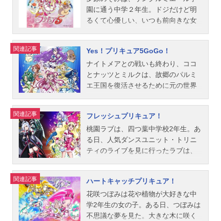
2005年1月30日（日）ABC・テレビ
ドを差し込むと、再びふたりはプリ
で不思議な体験をしていたので
園に通う中学２年生。ドジだけど明
朝日系列にて話数全49話キャスト美
キュアに変身!しかも前より断然パワ
す・・・。ある日、ふたりはその木
るくて心優しい、いつも前向きな女
墨なぎさ／キュアブラック：本名陽
ーアップしてる!?記憶を失い、姿形
の元で、「泉の郷（いずみのさ
の子です。ある日、図書館で不思議
子雪城ほのか／キュアホワイト：ゆ
も変わってしまったクイーンを元に
と）」からやってきたフラッピとチ
な本・ドリームコレットを見つけた
関連記事
Yes！プリキュア5GoGo！
かなメップル：関智一ミップル：矢
戻すため、なぎさとほのか、パワー
ョッピに出会い「伝説の戦士プリキ
のぞみは、パルミエ王国からやって
島晶子ウィズダム：松野太紀莉奈：
アップして目覚めたメップルやミッ
ュア」に変身します!滅びの国「ダー
来たココと出会います。ココは邪悪
ナイトメアとの戦いも終わり、ココ
徳光由禾志穂：仙台エリ竹ノ内よし
プル、ポルンたちが、不思議な少
クフォール」によって乗っ取られそ
な組織・ナイトメアに滅ぼされてし
とナッツとミルクは、故郷のパルミ
美：永野愛藤村省吾：岸尾だいすけ
女・九条ひかりと共に、未来を信じ
うになっている、“世界樹（せかいじ
まった故郷を元の姿に戻すため、ど
エ王国を復活させるために元の世界
木俣：加藤木賢志藤田アカネ：藤田
て、今、立ち上がる!!はたしてプリキ
ゅ）”と“７つの泉”を取り戻すため
んな願いも一つだけかなえる力を持
へと帰っていった。プリキュアの力
美歌子中川弓子：生天目仁美校長：
ュアはクイーンを元の姿にもどすこ
に、ふたりは邪悪な力に立ち向か
つというドリームコレットを探し続
も手放し、普通の女の子としての
関連記事
フレッシュプリキュア！
塩屋浩三米槻教頭：西村朋紘ピーサ
とができるのか!?作品名ふたりはプ
う！作品名ふたりはプリキュアSplas
けていたのです。ただし、願いをか
日々を送っていたのぞみは、遠く離
ード：高橋広樹ゲキドラーゴ：石井
リキュアMaxHeart放送形態TVアニメ
h☆Star放送形態TVアニメシリーズプ
なえるには55のピンキーを集めなけ
れたココへ、届くあてのない手紙を
桃園ラブは、四つ葉中学校2年生。あ
康嗣ポイズニー：雨蘭咲木子キリ
シリーズふたりはプリキュアスケジ
リキュアスケジュール2006年2月5日
ればなりません。しかも、ドリーム
書いていた…。そんな彼女の前に、
る日、人気ダンスユニット・トリニ
ヤ：木...
ュール2005年2月6日（日）～2006年
（日）～2007年1月28日（日）テレ
コレットを狙うナイトメアが、次々
自分なら手紙を届けられるという不
ティのライブを見に行ったラブは、
1月29日（日）ABC・テレビ朝日系列
ビ朝日系にて話数全49話キャスト日
と恐ろしい刺客を送り込んできま
思議な男の子が現れる。彼が渡して
リーダーであるミユキのダンスに大
にて話数全47話キャスト美墨なぎさ
向咲／キュアブルーム：樹元オリエ
す。ナイトメアに立ち向かうことが
くれたのは、バラの紋章をあしらっ
感動。｢あたしもあんなふうに踊りた
関連記事
ハートキャッチプリキュア！
／キュアブラック：本名陽子雪城ほ
美翔舞／キュアイーグレット：榎本
出来るのは、ピンキーキャッチュで
た心当たりのない手紙。封を切る
い！｣と、夢をふくらませます。とこ
のか／キュアホワイト：ゆかな九条
温子日向みのり：齋藤彩夏星野健
変身したプリキュアだけ…ちょっと
と、中からはバラの花びらが飛び出
ろが、突如現れたナケワメーケのせ
花咲つぼみは花や植物が大好きな中
ひかり／シャイニールミナス：...
太：竹内順子フラッピ：山口勝平チ
こわいけど、困っているココを放っ
し、フローラと名乗る不思議な女性
いで、ステキなライブ会場が大パニ
学2年生の女の子。ある日、つぼみは
ョッピ：松来未祐ゴーヤーン：森川
ておくわけにはいきません。仲間を
が姿を現した。彼女はキュアローズ
ックに！それは全世界の支配と統制
不思議な夢を見た。大きな木に咲く