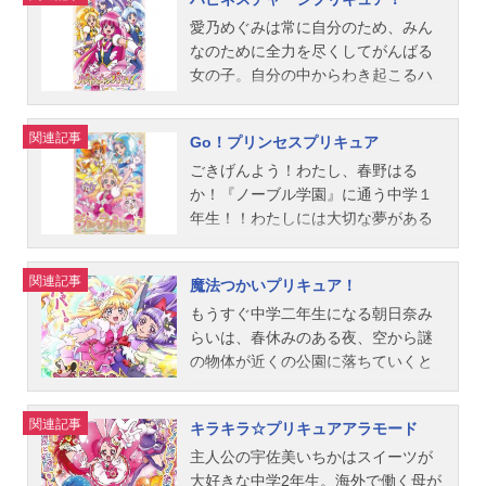
由佳シフォン：こおろぎさとみタル
ト花咲つぼみ／キュアブロッサム：
アニメスケジュール2011年2月6日
を探し、「バッドエンド王国」に奪
けたり、バスに酔った友達の看護を
ト：松野太紀メビウス：西村知道ク
水樹奈々来海えりか／キュアマリ
（日）～2012年1月29日（日）テレ
われた『メルヘンランドの女王の幸
したりと大忙し!やっと展望台へ行く
愛乃めぐみは常に自分のため、みん
ライン：樋渡宏嗣ノーザ：渡辺美
ン：水沢史絵明堂院いつき／キュア
ビ朝日系にて話数全48話キャスト北
せの力「キュアデコル」』を取り戻
列に並んだその時、「ジコチュー!」
なのために全力を尽くしてがんばる
佐...
サンシャイン：桑島法子月影ゆり／
条響／キュアメロディ：小清水亜美
さなくてはならない。一刻も早くプ
と叫ぶ巨大な怪物が現れて辺りは大
女の子。自分の中からわき起こるハ
キュアムーンライト：久川綾花咲薫
南野奏／キュアリズム：折笠富美子
リキュアを探すため、「5つの光」を
混乱!!景色を独り占めしようと暴れる
ッピーパワーを全開にして行動する
子／キュアフラワー：坂本千夏シプ
黒川エレン／キュアビート：豊口め
追いかけて地球に向かった妖精「キ
怪物の前に思わず飛び出したマナ
ことで、周囲をもハッピーにしてい
関連記事
Go！プリンセスプリキュア
レ：川田妙子コフレ：くまいもとこ
ぐみ調辺アコ／キュアミューズ：大
ャンディ」が最初に出会ったのは、
は、トランプ王国からやってきた妖
きます!商店街へやってきためぐみ
ポプリ：菊池こころコロン：石田彰
久保瑠美ハミィ：三石琴乃スタッフ
転校初日なのに遅刻ギリギリで大慌
精シャルルと、不思議なアクセサリ
は、歩道橋の上にたたずむひめと出
ごきげんよう！わたし、春野はる
デューン：緑川光サバーク博...
企画：西出将之 三宅将典 関弘美
ての中学生「みゆき」だった･･･。作
ー“キュアラビーズ”の力で、キュアハ
会うもすぐ近くでサイアークが暴れ
か！『ノーブル学園』に通う中学１
プロデューサー：松下洋幸 佐々木
品名スマイルプリキュア！放送形態T
ートに変身!いつもマナを助けてくれ
ている？！ひめは思わずプリキュア
年生！！わたしには大切な夢がある
礼子 梅澤淳稔シリーズディレクタ
Vアニメシリーズプリキュアスケジュ
る親友・六花、幼なじみのお嬢様・
に変身!ピンチに陥るひめを助けたい
んだ。それはズバリ「プリンセスに
ー：境宗久シリーズ構成：大野敏哉
ール2012年2月5日（日）～2013年1
ありすたちが愛を忘れた“ジコチュ
というめぐみの愛のパワーが高ま
なること」！！大好きな絵本に出て
関連記事
魔法つかいプリキュア！
音楽：高梨康治製作担当：額賀康彦
月27日（日）テレビ朝日ほか話数全4
ー”たちを浄化していきます!作品名ド
り、めぐみもキュアラブリーに変
くるプリンセス…そんなステキな人
美術デザイン：増田竜太郎色彩設
8話キャスト星空みゆき／キュアハッ
キドキ！プリキュア放送形態TVアニ
身!?作品名ハピネスチャージプリキ
に絶対なりたいの！昔『カナタ』と
もうすぐ中学二年生になる朝日奈み
計：佐久間ヨシ子キャラクターデザ
ピー：福圓美里日野あかね／キュア
メシリーズプリキュアスケジュール2
ュア！放送形態TVアニメシリーズプ
いう男の子とも、夢はあきらめない
らいは、春休みのある夜、空から謎
イン：...
サニー：田野アサミ黄瀬やよい／キ
013年2月3日（日）～2014年1月26
リキュアスケジュール2014年2月2日
って約束したんだ。新しい生活、が
の物体が近くの公園に落ちていくと
ュアピース：金元寿子緑川なお／キ
日（日）テレビ朝日にて話数全49話
（日）～2015年1月25日（日）テレ
んばっちゃうぞ～～！と思っていた
ころを発見します。「もしかして魔
ュアマーチ：井上麻里奈青木れいか
キャスト相田マナ／キュアハート：
ビ朝日系列ほか話数全49話キャスト
ら、人々の夢を「扉」の中に閉ざし
法つかいかも！」と期待に胸をふく
関連記事
キラキラ☆プリキュアアラモード
／キュアビューティ：西村ちなみキ
生天目仁美菱川六花／キュアダイヤ
愛乃めぐみ／キュアラブリー：中島
絶望に染めてしまう悪いやつらが目
らませるみらいは、翌朝、ワクワク
ャンディ：大谷育江ポップ：阪口大
モンド：寿美菜子四葉ありす／キュ
愛白雪ひめ／キュアプリンセス：潘
の前に現れて……！！『プリンセス
しながら、幼い頃からずっとかわい
主人公の宇佐美いちかはスイーツが
助ロイヤルクイーン：島...
アロゼッタ：渕上舞剣崎真琴／キュ
めぐみ大森ゆうこ／キュアハニー：
パフューム』と、『カナタ』にもら
がっているクマのぬいぐるみ「モフ
大好きな中学2年生。海外で働く母が