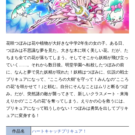
花咲つぼみは花や植物が大好きな中学2年生の女の子。ある日、
つぼみは不思議な夢を見た。大きな木に咲く美しい花。だが、た
ちまち全ての花が落ちてしまう。そしてそこから妖精が飛び立っ
ていく……。それから数日後。明堂学園へ転校したつぼみの前
に、なんと夢で見た妖精が現れた！妖精はつぼみに、伝説の戦士
プリキュアになって、“こころの大樹”を守って！みんなの“こころ
の花”を咲かせて！｣と頼む。自分にそんなことはムリと断るつぼ
み。だが、突然謎の敵が襲ってきて、新しいクラスメート・来海
えりかの“こころの花”を奪ってしまう。えりかの心を救うには、
プリキュアになって戦うしかない！つぼみは勇気を出してプリキ
ュアに変身する！
作品名
ハートキャッチプリキュア！