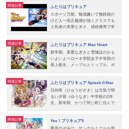
関連記事
ふたりはプリキュア
スポーツ万能、勉強嫌いで無鉄砲だ
けど人一倍正義感が強くクラスでも
人気者の美墨なぎさ、成績優秀で常
にクラスのトップだが、実は天然ボ
ケの雪城ほのか、ふたりは同じベロ
関連記事
ふたりはプリキュア Max Heart
ーネ学院女子中等部の２年生。なぎ
さとほのかはそれぞれ不思議な生き
新学期。美墨なぎさと雪城ほのかも
物メップルとミップルに出会う。邪
いよいよベローネ学院女子中等部の
悪なドツクゾーンがメップルたちの
最上級生。メップルとミップル、ポ
故郷・光の園を襲撃し、地球に逃れ
ルンは眠りにつき、ふたりは普通の
てきたのだった。そして、メップル
女の子として、部活や勉強に大忙し
関連記事
ふたりはプリキュア Splash☆Star
とミップルによってなぎさとほのか
の学校生活を送っていた。そのころ
は変身する能力を与えられ、戦うこ
「光の園」では、ジャアクキングと
日向咲（ひゅうがさき）は元気で明
とに…趣味も性格も違うふたりは力
の戦いで傷ついたクイーンが分裂
るい夕凪（ゆうなぎ）中学校の2年
を合わせてドツクゾーンから送り込
し、どこかへ消え去ってしまった。
生。新学期、かつて同じ町に住んで
まれてくる邪悪な敵に立ち向か
時を同じくして、撃退されたはずの
いた美翔舞（みしょうまい）が同じ
う！！作品名ふたりはプリキュア放
邪悪な闇の力「ザケンナー」がなぎ
クラスに転入生としてやってきてふ
関連記事
Yes！プリキュア5
送形態TVアニメシリーズプリキュア
さとほのかを襲う!バージョンアップ
たりは再会します。9歳の夏祭りの
スケジュール2004年2月1日（日）～
した「コミューン」にハートのカー
夜、ふたりは丘の上の大空の樹の元
夢原のぞみは、サンクルミエール学