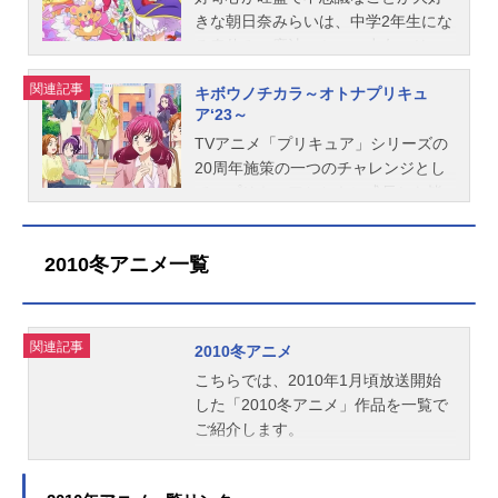
ENNミノトン：酒井敬幸スキアヘッ
メエメエ：立花慎之介ガオウ：大塚
キラッキランランにしちゃうよ！作
れて困っている人がいるみたい…！
きな朝日奈みらいは、中学2年生にな
ド：宮本充カイゼリン・アンダー
剛央トラメ：松井恵理子ザクロ：中
品名キミとアイドルプリキュア♪放送
事件は【怪盗団ファントム】のしわ
る春休み、魔法つかいの少女・リコ
グ：本田貴子スタッフシリーズディ
原麻衣ニコ：植田佳奈スタッフシリ
形態TVアニメシリーズプリキュアス
ざ…！？困っている人を見逃せな
と出会う。奇跡と魔法に導かれて、
関連記事
レクター：小川孝治シリーズ構成：
ーズディレクター：佐藤雅教 シリ
ケジュール2025年2月2日（日）～20
い…！そんな思いから、あんなとみ
キボウノチカラ～オトナプリキュ
リコと共に伝説の魔法つかい「プリ
金月龍之介キャラクターデザイン：
ーズ構成：成田良美キャラクターデ
26年1月25日（日）ABCテレビ・テ
くるは【名探偵プリキュア】に変
ア‘23～
キュア」に変身!みらいが大切にして
斎藤敦史...
ザイン：内田陽子衣装・プロップデ
レビ朝日系列全国24局ネットにて話
身！！名探偵プリキュアがみんなの
いるクマのぬいぐるみのモフルン
TVアニメ「プリキュア」シリーズの
ザイン：NaSka美術デザイン：いい
数全49話キャスト咲良うた／キュア
笑顔を推理で守る！「そのナゾ！キ
や、「リンクルスマホン」から生ま
20周年施策の一つのチャレンジとし
だりえチーフ美術：今井美紀色彩設
アイドル：松岡美里蒼風なな／キュ
ュアット解決！」そして、あんなは
れた妖精のはーちゃんとも手を取り
て、プリキュアとともに成長した皆
計：清田直美音楽：深澤恵梨香プロ
アウインク：髙橋ミナミ紫雨こころ
元の時代に戻ることができるの
合って、「魔法界」と「ナシマホウ
様に向けた、「Yes!プリキュア5」・
デューサー：多田香奈子 利根里
／キュアキュンキュン：高森奈津美
か…！？作品名名探偵プリキュア！
界(人間界)」というふたつの世界に迫
「Yes!プリキュア5GoGo!」の夢原の
佳 髙橋麻樹アニメーション制作：
プリルン／キュアズキューン：南條
放送形態TVアニメシリーズプリキュ
2010冬アニメ一覧
った混沌を退ける。しかしそれはみ
ぞみを中心に、彼女たちが成長した
東映アニ...
愛乃メロロン／キュアキッス：花井
アスケジュール2026年2月1日（日）
んなの別離を伴うものだった。数年
姿を描く派生作品です。作品名キボ
美春ピカリーネ：大原さやかタナカ
～テレビ朝日系にてキャスト明智あ
後に奇跡的な再会を果たしたみらい
ウノチカラ～オトナプリキュア‘23～
ーン（田中）：諏訪部順一チョッキ
んな／キュアアンサー：千賀光莉小
たちは、それぞれの世界で、それぞ
放送形態TVアニメスケジュール2023
関連記事
2010冬アニメ
リーヌ：矢作紗友里カッティー：山
林みくる／キュアミスティック：本
れの未来へ向かって歩み始める。み
年10月7日（土）〜2023年12月23日
こちらでは、2010年1月頃放送開始
田浩貴ザックリー：佐藤せつじマッ
渡楓帆羽くれあ／キュアエクレー
らいはナシマホウ界で大学生に。魔
（土）NHKEテレにて話数全12話キ
した「2010冬アニメ」作品を一覧で
クランダー：矢野正明響カイト：佐
ル：長谷川育美森亜るるか／キュア
法界に戻ったリコは、魔法学校の先
ャスト夢原のぞみ：三瓶由布子春日
ご紹介します。
久間...
アルカナ・シャドウ：東山奈央ポチ
生に。モフルンは変わらずみらいの
野うらら：伊瀬茉莉也秋元こまち：
タン：加藤英美里シュシュタン：礒
隣に。そして、はーちゃんは遠いと
永野愛水無月かれん：前田愛美々野
部花凜マシュタン：羊宮妃那ジェッ
ころから世界を見守る存在に――。
くるみ：仙台エリ夏木りん：竹内順