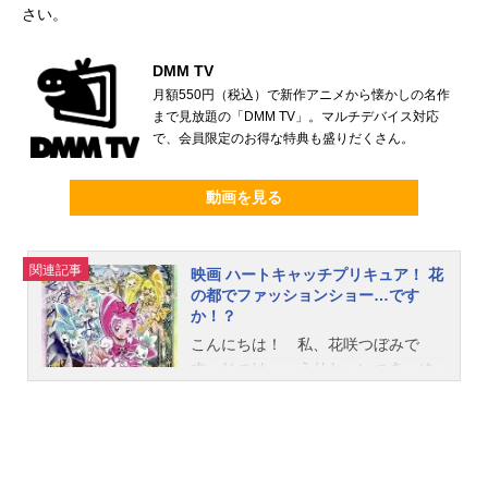
さい。
DMM TV
月額550円（税込）で新作アニメから懐かしの名作
まで見放題の「DMM TV」。マルチデバイス対応
で、会員限定のお得な特典も盛りだくさん。
動画を見る
関連記事
映画 ハートキャッチプリキュア！ 花
の都でファッションショー…です
か！？
こんにちは！ 私、花咲つぼみで
す。じつは…、えりか、いつき、ゆ
りさんと一緒に、花の都パリにやっ
てきました。なんと私たち、モデル
としてファッションショーに出るん
です！ どうしましょう！ 何だか