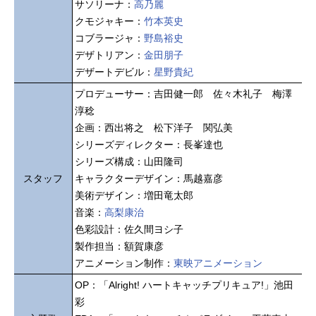
サソリーナ：
高乃麗
クモジャキー：
竹本英史
コブラージャ：
野島裕史
デザトリアン：
金田朋子
デザートデビル：
星野貴紀
プロデューサー：吉田健一郎 佐々木礼子 梅澤
淳稔
企画：西出将之 松下洋子 関弘美
シリーズディレクター：長峯達也
シリーズ構成：山田隆司
スタッフ
キャラクターデザイン：馬越嘉彦
美術デザイン：増田竜太郎
音楽：
高梨康治
色彩設計：佐久間ヨシ子
製作担当：額賀康彦
アニメーション制作：
東映アニメーション
OP：「Alright! ハートキャッチプリキュア!」池田
彩