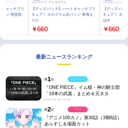
2026年07月 下旬 発売予定
2026年07月 下旬
トキャッチプリ
【グッズ-バッチ】ハートキャッチプリ
【グッズ-バッ
バッジ 明堂院
キュア！ ホログラム缶バッジ 来海え
キュア！ ホロ
りか
ぼみ
￥660
￥660
最新ニュースランキング
1
第
位
マンガ・ラノベ
『ONE PIECE』イム様・神の騎士団
「19本の武器」まとめ＆元ネタ
2026-08-06 16:30
2
第
位
アニメ
『アニメ100カノ』第30話（3期6話）
あらすじ＆場面カット