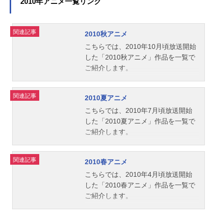
2010年アニメ一覧リンク
ト先輩：梶裕貴ニジー：松岡禎丞ア
だが、そんななか、魔法界とナシマ
子日向咲：樹元オリエ美翔舞：榎本
ゲセーヌ：大橋彩香ゴウエモン：石
ホウ界に新たな災いが現れて......?新
温子ベル：日笠陽子ココ：草尾毅ナ
川栄一ウソノワール：日野聡来栖エ
たな災いの兆しをきっかけに、数か
ッツ：入野自由シロップ：朴璐美ブ
関連記事
2010秋アニメ
リザ：明智璃子...
月ぶりの再会を果たしたみらいとリ
ンビー：高木渉雪城さなえ：野沢雅
こちらでは、2010年10月頃放送開始
コ。謎の敵を退ける一方で、ふたり
子満：渕崎ゆり子薫：岡村明美美墨
した「2010秋アニメ」作品を一覧で
は自分たちの過去、そして未来と向
なぎさ／キュアブラック：本名陽子
ご紹介します。
き合うことになるのだった――。
雪城ほのか／キュアホワイト：ゆか
「キュアップ・ラパパ!」の魔法の言
な九条ひかり／シャイニールミナ
葉で、ワクワクもんの物語がいま再
ス：田中理恵スタッフ原作：東堂い
関連記事
2010夏アニメ
び動き出す!作品名魔法つかいプリキ
づみキャラクター原案：稲上晃 川
こちらでは、2010年7月頃放送開始
ュア！！～MIRAIDAYS～放送形...
村敏江シリーズディレクター：浜名
した「2010夏アニメ」作品を一覧で
孝行シリーズ構成：成田良美キャラ
ご紹介します。
クターデザイン：中嶋敦子音楽：佐
藤直紀アニメーション制作：東映ア
ニメーション スタジオディーン製
関連記事
2010春アニメ
作：2023キボウノチカラオトナプリ
こちらでは、2010年4月頃放送開始
キュア製作委員会主題歌OP：「と
した「2010春アニメ」作品を一覧で
き...
ご紹介します。