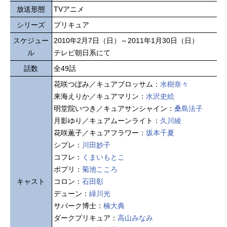
放送形態
TVアニメ
シリーズ
プリキュア
スケジュー
2010年2月7日（日）～2011年1月30日（日）
ル
テレビ朝日系にて
話数
全49話
花咲つぼみ／キュアブロッサム：
水樹奈々
来海えりか／キュアマリン：
水沢史絵
明堂院いつき／キュアサンシャイン：
桑島法子
月影ゆり／キュアムーンライト：
久川綾
花咲薫子／キュアフラワー：
坂本千夏
シプレ：
川田妙子
コフレ：
くまいもとこ
ポプリ：
菊池こころ
キャスト
コロン：
石田彰
デューン：
緑川光
サバーク博士：
楠大典
ダークプリキュア：
高山みなみ