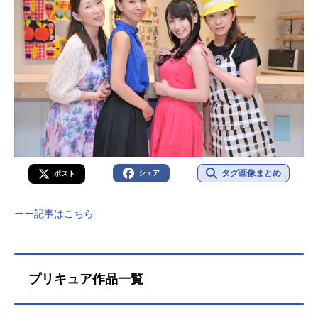
ル2010年10月30日（土）キャスト花
咲つぼみ／キュアブロッサム：水樹
奈々来海えりか／キュアマリン：水
沢史絵明堂院いつき／キュアサンシ
ャイン：桑島法子月影ゆり／キュア
ムー...
タグ画像まとめ
シェア
ポスト
ーー記事はこちら
プリキュア作品一覧