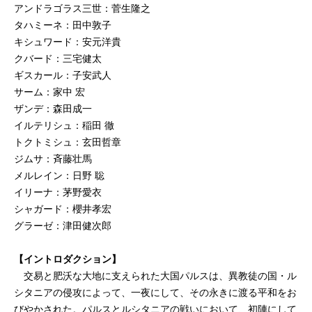
アンドラゴラス三世：菅生隆之
タハミーネ：田中敦子
キシュワード：安元洋貴
クバード：三宅健太
ギスカール：子安武人
サーム：家中 宏
ザンデ：森田成一
イルテリシュ：稲田 徹
トクトミシュ：玄田哲章
ジムサ：斉藤壮馬
メルレイン：日野 聡
イリーナ：茅野愛衣
シャガード：櫻井孝宏
グラーゼ：津田健次郎
【イントロダクション】
交易と肥沃な大地に支えられた大国パルスは、異教徒の国・ル
シタニアの侵攻によって、一夜にして、その永きに渡る平和をお
びやかされた。パルスとルシタニアの戦いにおいて、初陣にして