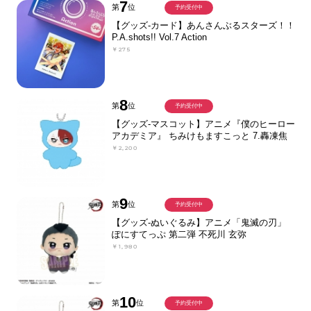
7
第
位
予約受付中
【グッズ-カード】あんさんぶるスターズ！！
P.A.shots!! Vol.7 Action
￥275
8
第
位
予約受付中
【グッズ-マスコット】アニメ『僕のヒーロー
アカデミア』 ちみけもますこっと 7.轟凍焦
￥2,200
9
第
位
予約受付中
【グッズ-ぬいぐるみ】アニメ「鬼滅の刃」
ぽにすてっぷ 第二弾 不死川 玄弥
￥1,980
10
第
位
予約受付中