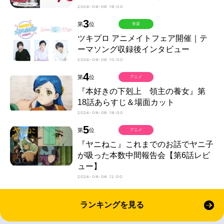
2026-08-08 18:00
3
第
位
音楽
ツキプロ アニメイトフェア開催｜テ
ーマソング収録後インタビュー
2026-08-08 10:00
4
第
位
アニメ
『本好きの下剋上 領主の養女』第
18話あらすじ＆場面カット
2026-08-08 18:00
5
第
位
アニメ
『ヤニねこ』これまでのお話でヤニ子
が吸った本数中間報告会【第6話レビ
ュー】
2026-08-08 12:00
ランキングを見る