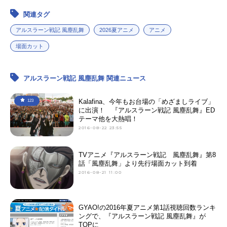
関連タグ
アルスラーン戦記 風塵乱舞
2026夏アニメ
アニメ
場面カット
アルスラーン戦記 風塵乱舞 関連ニュース
Kalafina、今年もお台場の「めざましライブ」
123
に出演！ 『アルスラーン戦記 風塵乱舞』ED
テーマ他を大熱唱！
2016-08-22 23:55
TVアニメ『アルスラーン戦記 風塵乱舞』第8
話「風塵乱舞」より先行場面カット到着
2016-08-21 11:00
GYAO!の2016年夏アニメ第1話視聴回数ランキ
ングで、『アルスラーン戦記 風塵乱舞』が
TOPに