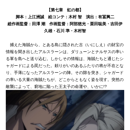
【第七章 虹の都】
脚本：上江洲誠 絵コンテ：木村 智 演出：有冨興二
総作画監督：田澤 潮 作画監督：阿部慈光・栗田聡美・吉田伊
久雄・石川 準・木村智
捕えた海賊から、とある島に隠された古（いにしえ）の財宝の
情報を聞き出したアルスラーンは、ダリューンとナルサスの率い
る軍を島へと送り込む。しかしその情報は、海賊たちと通じたシ
ャガードによる罠だった。頼りがいのあるふたりの将が不在とな
り、手薄になったアルスラーンの陣。その隙を突き、シャガード
の率いる大量の海賊たちが、どこからともなく姿を現す。突然の
敵襲によって、窮地に陥った王太子の命運や、いかに!?