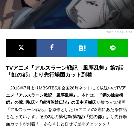
アニメ映画一覧
実写化映画一覧
今期アニメ曜日別一覧
2016-08-14 11:00
春アニメ
夏アニメ
秋アニメ
冬アニメ
男性声優/女性声優一覧
TVアニメ『アルスラーン戦記 風塵乱舞』第7話
「虹の都」より先行場面カット到着
FOLLOW US
2016年7月よりMBS/TBS系全国28局ネットにて放送中の
TVア
ニメ『アルスラーン戦記 風塵乱舞』
。本作は、
『鋼の錬金術
師』の荒川弘氏×『銀河英雄伝説』の田中芳樹氏
が放つ人気漫画
『アルスラーン戦記』を原作としたTVアニメの2期にあたる作品
となっています。その2期の
第七章(第7話)「虹の都」
より先行場
面カットが到着！ あらすじと併せて是非チェックを！