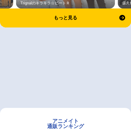
Trignalのキラキラ☆ビートＲ
森久
もっと見る
アニメイト
通販ランキング