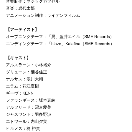
音響制作：マジックカプセル
音楽：岩代太郎
アニメーション制作：ライデンフィルム
【アーティスト】
オープニングテーマ：「翼」藍井エイル（SME Records）
エンディングテーマ：「blaze」Kalafina（SME Records）
【キャスト】
アルスラーン：小林裕介
ダリューン：細谷佳正
ナルサス：浪川大輔
エラム：花江夏樹
ギーヴ：KENN
ファランギース：坂本真綾
アルフリード：沼倉愛美
ジャスワント：羽多野渉
エトワール：内山夕実
ヒルメス：梶 裕貴