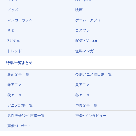
グッズ
映画
マンガ・ラノベ
ゲーム・アプリ
音楽
コスプレ
2.5次元
配信・Vtuber
トレンド
無料マンガ
特集/一覧まとめ
最新記事一覧
今期アニメ曜日別一覧
春アニメ
夏アニメ
秋アニメ
冬アニメ
アニメ記事一覧
声優記事一覧
男性声優/女性声優一覧
声優×インタビュー
声優×レポート