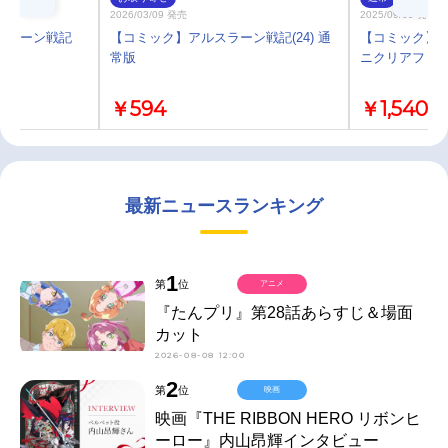
2026/03/09 発売
2025/09/09 発売
スラーン戦記
【コミック】アルスラーン戦記(24) 通
【コミック】ア
常版
ニクリアファ
￥594
￥1,540
最新ニュースランキング
1
第
位
アニメ
『たんプリ』第28話あらすじ＆場面
カット
2026-08-08 12:00
2
第
位
映画
映画『THE RIBBON HERO リボンヒ
ーロー』内山昂輝インタビュー