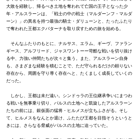
大敗を経験し、帰るべき土地を奪われて亡国の王子となった少
年・アルスラーンは、「戦士の中の戦士（マルダーンフ・マルダ
ーン）」の異名を持つ最強の騎士・ダリューンと、たったふたり
で奪われた王都エクバターナを取り戻すための旅を始める。
そんなふたりのもとに、ナルサス、エラム、ギーヴ、ファラン
ギース、アルフリード、ジャスワントーー苛酷な戦いを切り抜け
る中、力強い仲間たちが次々と集う。また、アルスラーン自身
も、さまざまな経験を積むことで、ただ守られるだけの頼りない
存在から、周囲を守り導く存在へと、たくましく成長していくの
だった。
しかし、王都は未だ遠い。シンドゥラの王位継承争いにまつわ
る戦いを無事乗り切り、パルスの土地へと凱旋したアルスラーン
たちの前には、銀仮面の猛将・ヒルメスが立ちふさがる。そし
て、ヒルメスをなんとか退け、ふたたび王都を目指そうというと
きには、さらなる脅威がパルスの土地に迫っていた。