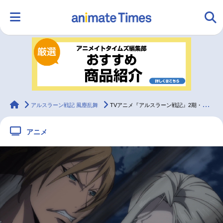
HOME
ランキング
アニメ
声優
ラジオ
みんなの声
グッズ
映画
animateTimes
アルスラーン戦記 風塵乱舞
TVアニメ『アルスラーン戦記』2期・第7話 先行場面カット到着
アニメ
マンガ・ラノベ
ゲーム・アプリ
音楽
コスプレ
2.5次元
配信・Vtuber
トレンド
無料マンガ
最新記事一覧
アニメ記事一覧
声優記事一覧