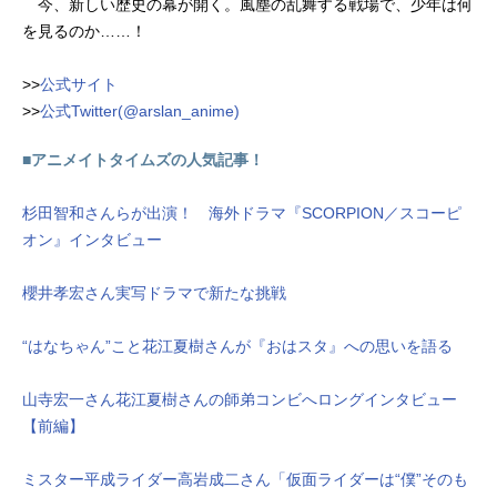
今、新しい歴史の幕が開く。風塵の乱舞する戦場で、少年は何
を見るのか……！
>>
公式サイト
>>
公式Twitter(@arslan_anime)
■アニメイトタイムズの人気記事！
杉田智和さんらが出演！ 海外ドラマ『SCORPION／スコーピ
オン』インタビュー
櫻井孝宏さん実写ドラマで新たな挑戦
“はなちゃん”こと花江夏樹さんが『おはスタ』への思いを語る
山寺宏一さん花江夏樹さんの師弟コンビへロングインタビュー
【前編】
ミスター平成ライダー高岩成二さん「仮面ライダーは“僕”そのも