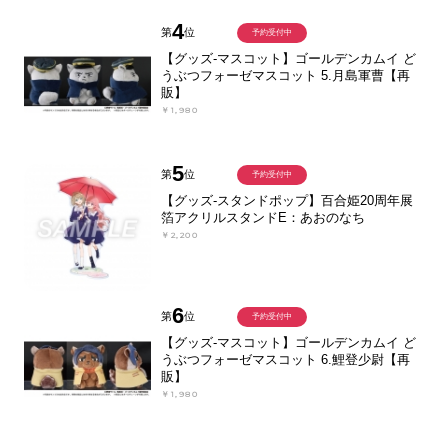
4
第
位
予約受付中
【グッズ-マスコット】ゴールデンカムイ ど
うぶつフォーゼマスコット 5.月島軍曹【再
販】
￥1,980
5
第
位
予約受付中
【グッズ-スタンドポップ】百合姫20周年展
箔アクリルスタンドE：あおのなち
￥2,200
6
第
位
予約受付中
【グッズ-マスコット】ゴールデンカムイ ど
うぶつフォーゼマスコット 6.鯉登少尉【再
販】
￥1,980