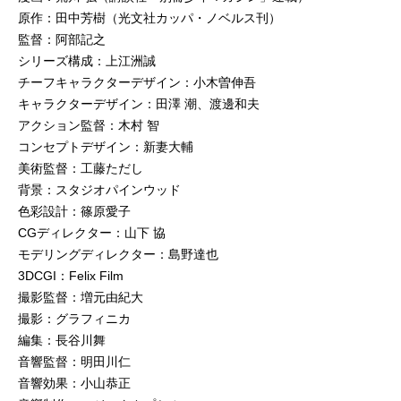
原作：田中芳樹（光文社カッパ・ノベルス刊）
監督：阿部記之
シリーズ構成：上江洲誠
チーフキャラクターデザイン：小木曽伸吾
キャラクターデザイン：田澤 潮、渡邊和夫
アクション監督：木村 智
コンセプトデザイン：新妻大輔
美術監督：工藤ただし
背景：スタジオパインウッド
色彩設計：篠原愛子
CGディレクター：山下 協
モデリングディレクター：島野達也
3DCGI：Felix Film
撮影監督：増元由紀大
撮影：グラフィニカ
編集：長谷川舞
音響監督：明田川仁
音響効果：小山恭正