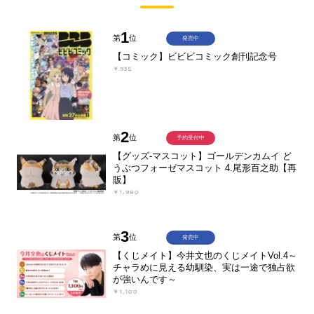
1
第
位
発売中
【コミック】ビビビコミック創刊記念号
￥935
2
第
位
予約受付中
【グッズ-マスコット】ゴールデンカムイ ど
うぶつフォーゼマスコット 4.尾形百之助【再
販】
￥1,980
3
第
位
発売中
【くじメイト】今井文也のくじメイトVol.4～
チャラめに見える幼馴染、実は一途で独占欲
が強いんです～
￥1,100