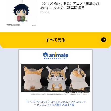
【グッズ-ぬいぐるみ】アニメ「鬼滅の刃」
ぽにすてっぷ 第二弾 冨岡 義勇
￥1,980
すべて見る
【グッズ-マスコット】ゴールデンカムイ どうぶつフォ
ーゼマスコット 4.尾形百之助【再販】