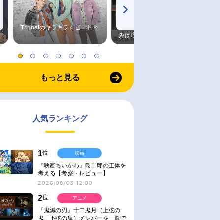
Trignalのキラキラ☆ビートＲ
森久保祥太郎×浪川大輔 つま
みは塩だけ
もっと見る
人気ランキング
1
位
映画
『映画ちいかわ』島二郎の正体を
考える【考察・レビュー】
2026/08/03 12:00
2
位
アニメ
『鬼滅の刃』十二鬼月（上弦の
鬼、下弦の鬼）メンバーを一覧で