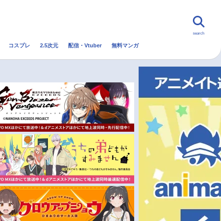
search
コスプレ
2.5次元
配信・Vtuber
無料マンガ
んなの声
グッズ
映画
・Vtuber
トレンド
無料マンガ
秋アニメ
冬アニメ