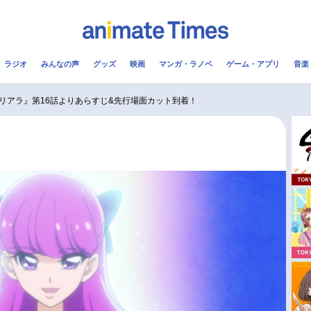
ラジオ
みんなの声
グッズ
映画
マンガ・ラノベ
ゲーム・アプリ
音楽
メ
声優
ラジオ
み
リアラ』第16話よりあらすじ&先行場面カット到着！
コスプレ
2.5次元
配信
アニメ映画一覧
今期アニメ曜日別一覧
実写化映画一覧
春アニメ
男性声優/女性声優一覧
夏アニメ
FOLLOW US