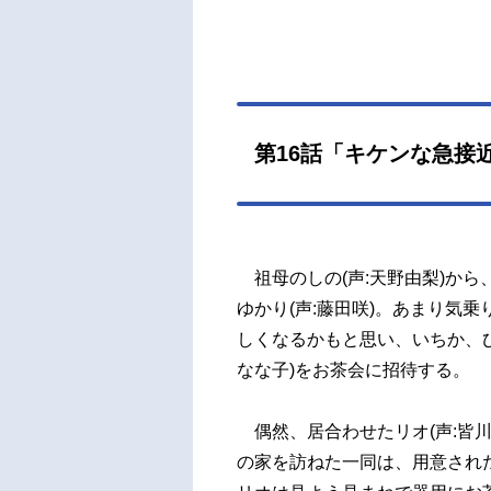
第16話「キケンな急接
祖母のしの(声:天野由梨)か
ゆかり(声:藤田咲)。あまり気乗
しくなるかもと思い、いちか、ひま
なな子)をお茶会に招待する。
偶然、居合わせたリオ(声:皆
の家を訪ねた一同は、用意され