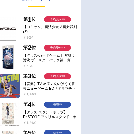
1
第
位
予約受付中
【コミック】魔法少女ノ魔女裁判
(2)
￥924
2
第
位
予約受付中
【グッズ-カードゲーム】鳴潮 ：
対決 ブースターパック第一弾
【ポイント2倍】
￥440
3
第
位
予約受付中
【音楽】TV 灰原くんの強くて青
春ニューゲーム ED「ドラマチッ
ク逃避行」収録シングル AIM
￥1,999
STAR/愛美【通常盤】
4
第
位
発売中
【グッズ-スタンドポップ】
Dr.STONE アクリルスタンド ホ
ワイマンといっしょver. スタン
￥1,980
リー・スナイダー
5
第
位
発売中