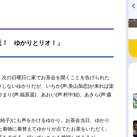
TVアニメ『戦隊大失格』
ハイキュー!! 烏野高校放送部!
radio 大直会 2nd season
近！ ゆかりとリオ！」
ら、次の日曜日に家でお茶会を開くことを告げられた
りしないゆかりだが、いちか(声:美山加恋)が来れば楽
り(声:福原遥)、あおい(声:村中知)、あきら(声:森
川純子)にも声をかけるゆかり。お茶会当日、ゆかり
た着物に着替えてゆかりが点てたお茶をいただく。