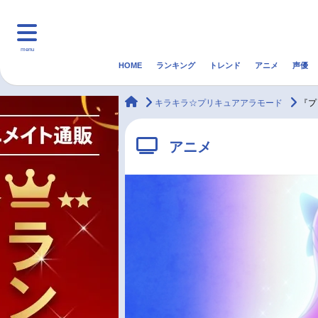
menu
HOME
ランキング
トレンド
アニメ
声優
HOME
ランキング
アニ
animateTimes
キラキラ☆プリキュアアラモード
『プ
マンガ・ラノベ
ゲーム・アプリ
音楽
アニメ
最新記事一覧
アニメ記事一覧
声優記事一覧