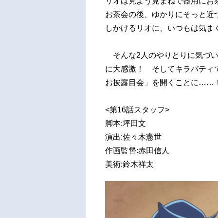
リオは見よう見まねで器用にお
お茶会の後、ゆかりにそっと近
しかけるリオに、いつもは気ま
そんな2人のやりとりに気づい
に大感激！ そしてキラパティ
お披露目会」を開くことに……
<第16話スタッフ>
脚本:坪田文
演出:佐々木憲世
作画監督:赤田信人
美術:鈴木祥太