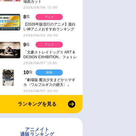
場面カット
2026/08/08 12:00
8
位
アニメ
【2026年版流行のアニメ】面白
い神アニメおすすめランキング
【名作・話題作】｜ジャンル別人
2026/08/02 00:00
気作品をピックアップ
9
位
アニメ
「文豪ストレイドッグス ART &
DESIGN EXHIBITION」フォトレ
ポート
2026/08/07 13:30
10
位
映画
『劇場版 魔法少女まどか☆マギ
カ〈ワルプルギスの廻天〉』
IMAX同時公開決定
2026/08/07 20:00
ランキングを見る
アニメイト
通販ランキング