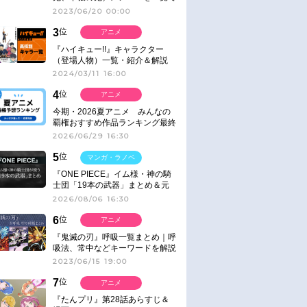
紹介＆解説（登場鬼の情報まと
2023/06/20 00:00
め）
3
位
アニメ
『ハイキュー!!』キャラクター
（登場人物）一覧・紹介＆解説
2024/03/11 16:00
4
位
アニメ
今期・2026夏アニメ みんなの
覇権おすすめ作品ランキング最終
結果発表！
2026/06/29 16:30
5
位
マンガ・ラノベ
『ONE PIECE』イム様・神の騎
士団「19本の武器」まとめ＆元
ネタ
2026/08/06 16:30
6
位
アニメ
『鬼滅の刃』呼吸一覧まとめ｜呼
吸法、常中などキーワードを解説
2023/06/15 19:00
7
位
アニメ
『たんプリ』第28話あらすじ＆