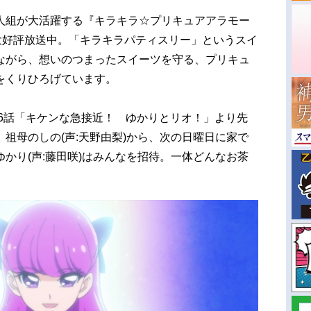
人組が大活躍する『キラキラ☆プリキュアアラモー
大好評放送中。「キラキラパティスリー」というスイ
ながら、想いのつまったスイーツを守る、プリキュ
をくりひろげています。
16話「キケンな急接近！ ゆかりとリオ！」より先
祖母のしの(声:天野由梨)から、次の日曜日に家で
かり(声:藤田咲)はみんなを招待。一体どんなお茶