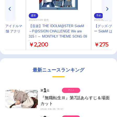
通常
予約
2026/07/29 発売
2026/08/15 発売
プ】アイドルマ
【音楽】THE IDOLM@STER SideM
【グッズ-ブロ
ん焼本舗 アクリ
～P@SSION CHALLENGE We are
ー SideM ぱ
315！～ MONTHLY THEME SONG 09
Legenders
￥2,200
￥275
最新ニュースランキング
1
第
位
アニメ
『無職転生Ⅲ』第7話あらすじ＆場面
カット
2026-08-05 19:01