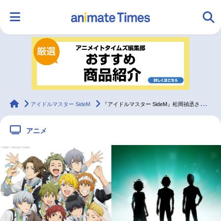
HOME
ランキング
アニメ
声優
ラジオ
みんなの声
グッズ
映画
animateTimes
アイドルマスター SideM
『アイドルマスター SideM』松岡禎丞さん「本当にここまでこれて良かった」と涙
アニメ
マンガ・ラノベ
ゲーム・アプリ
音楽
コスプレ
2.5次元
配信・Vtuber
トレンド
無料マンガ
最新記事一覧
アニメ記事一覧
声優記事一覧