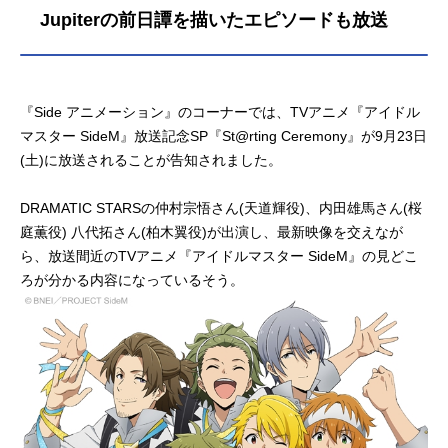
Jupiterの前日譚を描いたエピソードも放送
『Side アニメーション』のコーナーでは、TVアニメ『アイドル
マスター SideM』放送記念SP『St@rting Ceremony』が9月23日
(土)に放送されることが告知されました。
DRAMATIC STARSの仲村宗悟さん(天道輝役)、内田雄馬さん(桜
庭薫役) 八代拓さん(柏木翼役)が出演し、最新映像を交えなが
ら、放送間近のTVアニメ『アイドルマスター SideM』の見どこ
ろが分かる内容になっているそう。