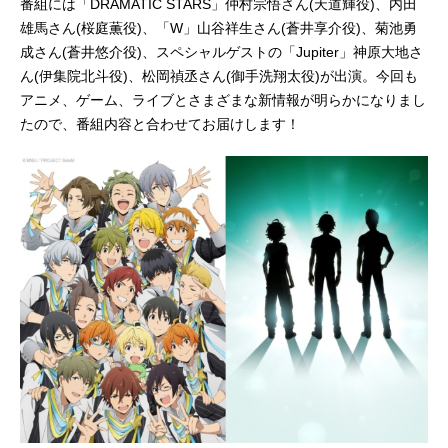
番組には「DRAMATIC STARS」仲村宗悟さん(天道輝役)、内田
雄馬さん(桜庭薫役)、「W」山谷祥生さん(蒼井享介役)、菊池勇
成さん(蒼井悠介役)、スペシャルゲストの「Jupiter」神原大地さ
ん(伊集院北斗役)、松岡禎丞さん(御手洗翔太役)が出演。今回も
アニメ、ゲーム、ライブとさまざまな新情報が明らかになりまし
たので、番組内容と合わせてお届けします！