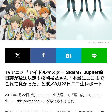
アニメ映画一覧
実写化映画一覧
今期アニメ曜日別一覧
春アニメ
夏アニメ
秋アニメ
冬アニメ
2017-09-18 18:30
男性声優/女性声優一覧
FOLLOW US
TVアニメ『アイドルマスター SideM』Jupiter前
日譚が放送決定！松岡禎丞さん「本当にここまで
これて良かった」と涙／8月22日ニコ生レポート
2017年8月22日(火)、ニコニコ生放送にて『理由あって、ニコ
生！ ～side Animation～』が放送されました。