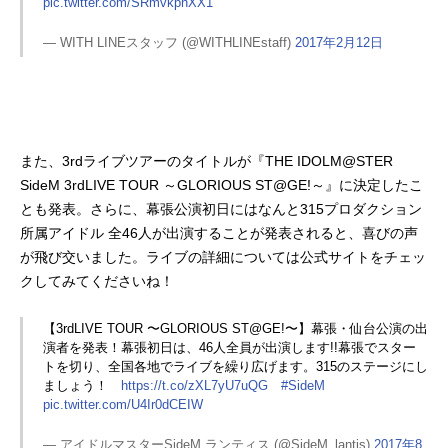
pic.twitter.com/SRmvkphXX1
— WITH LINEスタッフ (@WITHLINEstaff)
2017年2月12日
また、3rdライブツアーのタイトルが『THE IDOLM@STER
SideM 3rdLIVE TOUR ～GLORIOUS ST@GE!～』に決定したこ
とも発表。さらに、幕張公演初日にはなんと315プロダクション
所属アイドル 全46人が出演することが発表されると、喜びの声
が飛び交いました。ライブの詳細については公式サイトをチェッ
クしてみてくださいね！
【3rdLIVE TOUR 〜GLORIOUS ST@GE!〜】幕張・仙台公演の出
演者を発表！幕張初日は、46人全員が出演します!!幕張でスター
トを切り、全国各地でライブを繰り広げます。315のステージにし
ましょう！
https://t.co/zXL7yU7uQG
#SideM
pic.twitter.com/U4Ir0dCEIW
— アイドルマスターSideM ランティス (@SideM_lantis)
2017年8