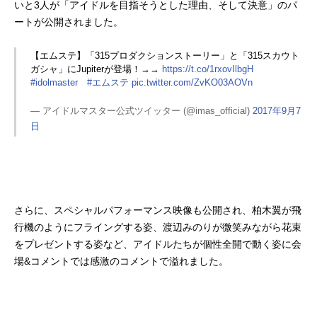
いと3人が「アイドルを目指そうとした理由、そして決意」のパ
ートが公開されました。
【エムステ】「315プロダクションストーリー」と「315スカウト
ガシャ」にJupiterが登場！→→
https://t.co/1rxovIlbgH
#idolmaster
#エムステ
pic.twitter.com/ZvKO03AOVn
— アイドルマスター公式ツイッター (@imas_official)
2017年9月7
日
さらに、スペシャルパフォーマンス映像も公開され、柏木翼が飛
行機のようにフライングする姿、渡辺みのりが微笑みながら花束
をプレゼントする姿など、アイドルたちが個性全開で動く姿に会
場&コメントでは感激のコメントで溢れました。