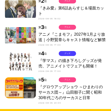
2
第
位
アニメ
『きみ愛』第6話あらすじ＆場面カッ
ト
2026-08-05 18:02
3
第
位
アニメ
アニメ『こまモフ』2027年1月より放
送｜小野賢章らキャスト情報など解禁
2026-08-05 17:00
4
第
位
グッズ
『学マス』の描き下ろしグッズが発
売、アニメイトでフェアも開催！
2026-08-05 17:00
5
第
位
アニメ
『グロウアップショウ ～ひまわりの
サーカス団～』山田順子に聞く昭和
30年代ごろのサーカスと日常
2026-08-05 20:00