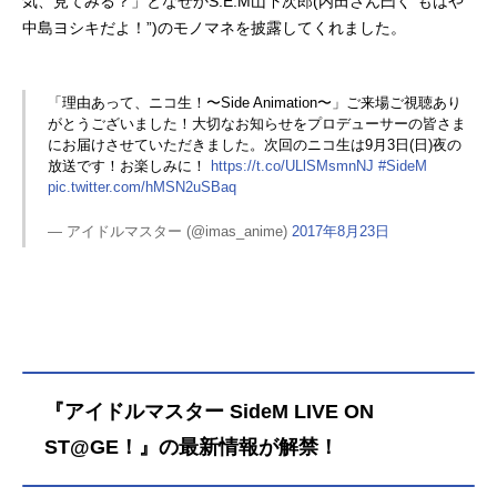
気、見てみる？」となぜかS.E.M山下次郎(内田さん曰く“もはや
中島ヨシキだよ！”)のモノマネを披露してくれました。
「理由あって、ニコ生！〜Side Animation〜」ご来場ご視聴あり
がとうございました！大切なお知らせをプロデューサーの皆さま
にお届けさせていただきました。次回のニコ生は9月3日(日)夜の
放送です！お楽しみに！
https://t.co/ULlSMsmnNJ
#SideM
pic.twitter.com/hMSN2uSBaq
— アイドルマスター (@imas_anime)
2017年8月23日
『アイドルマスター SideM LIVE ON
ST@GE！』の最新情報が解禁！