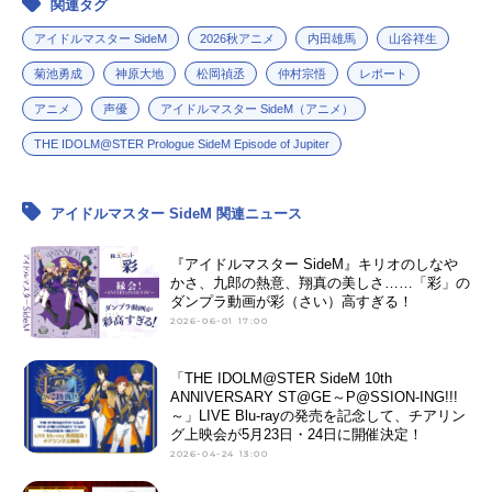
関連タグ
アイドルマスター SideM
2026秋アニメ
内田雄馬
山谷祥生
菊池勇成
神原大地
松岡禎丞
仲村宗悟
レポート
アニメ
声優
アイドルマスター SideM（アニメ）
THE IDOLM@STER Prologue SideM Episode of Jupiter
アイドルマスター SideM 関連ニュース
『アイドルマスター SideM』キリオのしなや
かさ、九郎の熱意、翔真の美しさ……「彩」の
ダンプラ動画が彩（さい）高すぎる！
2026-06-01 17:00
「THE IDOLM@STER SideM 10th
ANNIVERSARY ST@GE～P@SSION-ING!!!
～」LIVE Blu-rayの発売を記念して、チアリン
グ上映会が5月23日・24日に開催決定！
2026-04-24 13:00