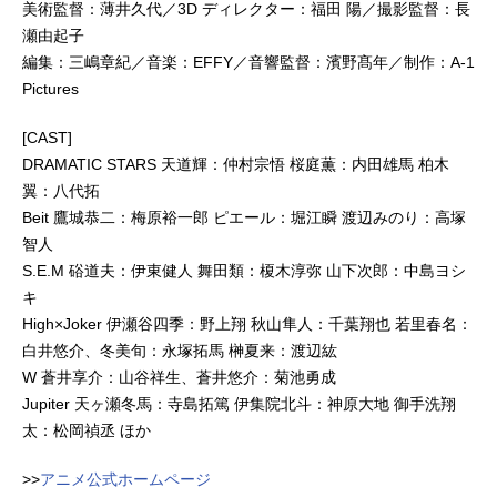
美術監督：薄井久代／3D ディレクター：福田 陽／撮影監督：長
瀬由起子
編集：三嶋章紀／音楽：EFFY／音響監督：濱野髙年／制作：A-1
Pictures
[CAST]
DRAMATIC STARS 天道輝：仲村宗悟 桜庭薫：内田雄馬 柏木
翼：八代拓
Beit 鷹城恭二：梅原裕一郎 ピエール：堀江瞬 渡辺みのり：高塚
智人
S.E.M 硲道夫：伊東健人 舞田類：榎木淳弥 山下次郎：中島ヨシ
キ
High×Joker 伊瀬谷四季：野上翔 秋山隼人：千葉翔也 若里春名：
白井悠介、冬美旬：永塚拓馬 榊夏来：渡辺紘
W 蒼井享介：山谷祥生、蒼井悠介：菊池勇成
Jupiter 天ヶ瀬冬馬：寺島拓篤 伊集院北斗：神原大地 御手洗翔
太：松岡禎丞 ほか
>>
アニメ公式ホームページ