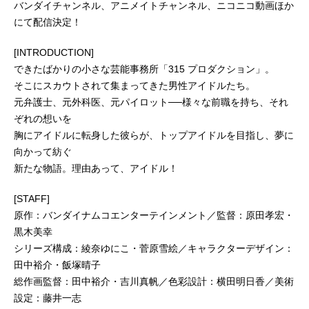
バンダイチャンネル、アニメイトチャンネル、ニコニコ動画ほか
にて配信決定！
[INTRODUCTION]
できたばかりの小さな芸能事務所「315 プロダクション」。
そこにスカウトされて集まってきた男性アイドルたち。
元弁護士、元外科医、元パイロット──様々な前職を持ち、それ
ぞれの想いを
胸にアイドルに転身した彼らが、トップアイドルを目指し、夢に
向かって紡ぐ
新たな物語。理由あって、アイドル！
[STAFF]
原作：バンダイナムコエンターテインメント／監督：原田孝宏・
黒木美幸
シリーズ構成：綾奈ゆにこ・菅原雪絵／キャラクターデザイン：
田中裕介・飯塚晴子
総作画監督：田中裕介・吉川真帆／色彩設計：横田明日香／美術
設定：藤井一志