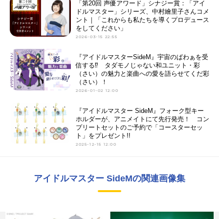
「第20回 声優アワード」シナジー賞：「アイ
ドルマスター」シリーズ、中村繪里子さんコメ
ント｜「これからも私たちを導くプロデュース
をしてください」
2026-03-15 22:55
『アイドルマスターSideM』宇宙のぱわぁを受
信する⁉ タダモノじゃない和ユニット・彩
（さい）の魅力と楽曲への愛を語らせてくだ彩
（さい）！
2026-01-02 12:00
『アイドルマスター SideM』フォーク型キー
ホルダーが、アニメイトにて先行発売！ コン
プリートセットのご予約で「コースターセッ
ト」をプレゼント!!
2025-12-15 12:00
アイドルマスター SideMの関連画像集