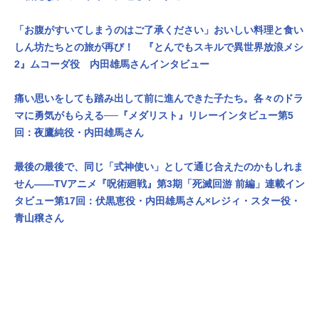
「お腹がすいてしまうのはご了承ください」おいしい料理と食い
しん坊たちとの旅が再び！ 『とんでもスキルで異世界放浪メシ
2』ムコーダ役 内田雄馬さんインタビュー
痛い思いをしても踏み出して前に進んできた子たち。各々のドラ
マに勇気がもらえる──『メダリスト』リレーインタビュー第5
回：夜鷹純役・内田雄馬さん
最後の最後で、同じ「式神使い」として通じ合えたのかもしれま
せん——TVアニメ『呪術廻戦』第3期「死滅回游 前編」連載イン
タビュー第17回：伏黒恵役・内田雄馬さん×レジィ・スター役・
青山穣さん