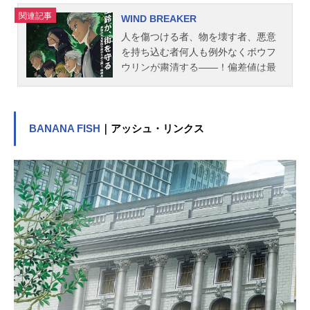
関連記事
WIND BREAKER
人を傷つける者、物を壊す者、悪意
を持ち込む者何人も例外なくボウフ
ウリンが粛清する――！偏差値は最
底辺、ケンカは最強。超不良校とし
て名高い、風鈴（ふうりん）高校。
その「てっぺん」を獲るため、街
の“外”からやってきた高校1年生・桜
BANANA FISH
｜アッシュ・リンクス
遥。しかし、現在の風鈴高校は“防風
鈴”（ボウフウリン）と名付けられ街
を守る集団となっていて━━！？不
良高校生・桜の英雄伝説、ここに開
幕！作品名WINDBREAKER放送形態
TVアニメスケジュール2024年4月4日
（木）〜2024年6月27日（木）MBS/
TBS系28局「スーパーアニメイズムT
URBO」枠にて話数全13話キャスト
桜遥：内田雄馬楡井秋彦：千葉翔也
杉下京太郎：内山昂輝蘇枋隼飛：島