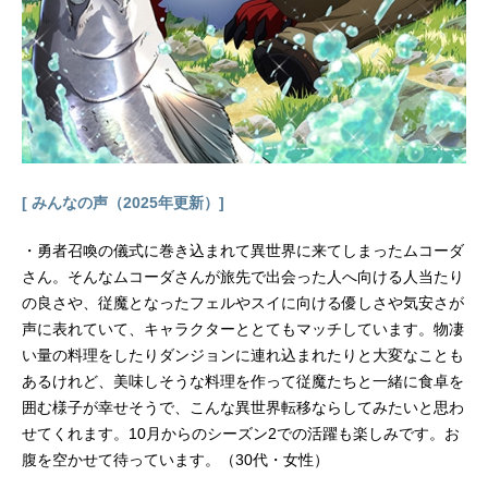
ォーカスoverlap』『宵々モノロー
グ』（講談社「ハニーミルク」所
載）監督：渡部穏寛シリーズ構成：
成田良美キャラクターデザイン：菊
地洋子美術監督：...
[ みんなの声（2025年更新）]
・勇者召喚の儀式に巻き込まれて異世界に来てしまったムコーダ
さん。そんなムコーダさんが旅先で出会った人へ向ける人当たり
の良さや、従魔となったフェルやスイに向ける優しさや気安さが
声に表れていて、キャラクターととてもマッチしています。物凄
い量の料理をしたりダンジョンに連れ込まれたりと大変なことも
あるけれど、美味しそうな料理を作って従魔たちと一緒に食卓を
囲む様子が幸せそうで、こんな異世界転移ならしてみたいと思わ
せてくれます。10月からのシーズン2での活躍も楽しみです。お
腹を空かせて待っています。（30代・女性）