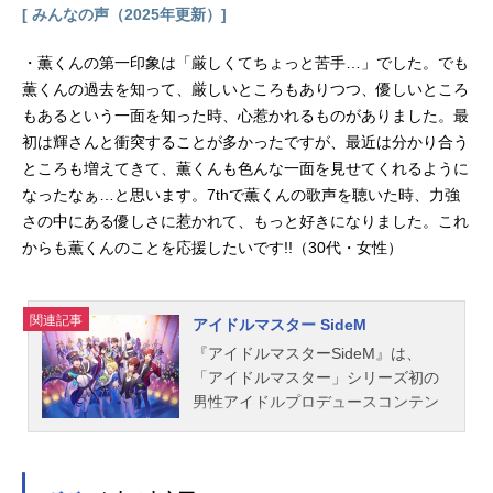
[ みんなの声（2025年更新）]
・薫くんの第一印象は「厳しくてちょっと苦手…」でした。でも
薫くんの過去を知って、厳しいところもありつつ、優しいところ
もあるという一面を知った時、心惹かれるものがありました。最
初は輝さんと衝突することが多かったですが、最近は分かり合う
ところも増えてきて、薫くんも色んな一面を見せてくれるように
なったなぁ…と思います。7thで薫くんの歌声を聴いた時、力強
さの中にある優しさに惹かれて、もっと好きになりました。これ
からも薫くんのことを応援したいです!!（30代・女性）
関連記事
アイドルマスター SideM
『アイドルマスターSideM』は、
「アイドルマスター」シリーズ初の
男性アイドルプロデュースコンテン
ツ。こちらでは、『アイドルマスタ
ーSideM』のキャスト声優、スタッ
フ、ユニット、楽曲情報、オススメ