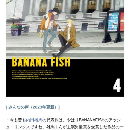
﨑信長梅宮一：中村悠一柊登馬：鈴
木崚汰柘浦大河：河西健吾桐生三
輝：豊永利行橘ことは：長谷川育美
兎耳山丁子：戸谷菊之介十亀条：梅
原裕一郎佐狐浩太：小林千晃有馬雪
成：水中雅章鹿沼稔：峯田大夢スタ
ッフ原作：にいさとる（講談社『マ
ガジンポケット』連載）監督：赤井
俊文シリーズ構成：瀬古浩司キャラ
クターデザイン・総作画監督：川上
大志アクションディレクター：浅賀
和行プロップデザイン：羽土真衣子
美術設定・美術監督：守安靖尚色彩
設計：横田明日香撮影監督：長瀬由
起子3Ｄ...
[ みんなの声（2023年更新）]
・今も昔も
内田雄馬
の代表作は、やはりBANANAFISHのアッシ
ュ・リンクスですね。雄馬くんが主演男優賞を受賞した作品の一