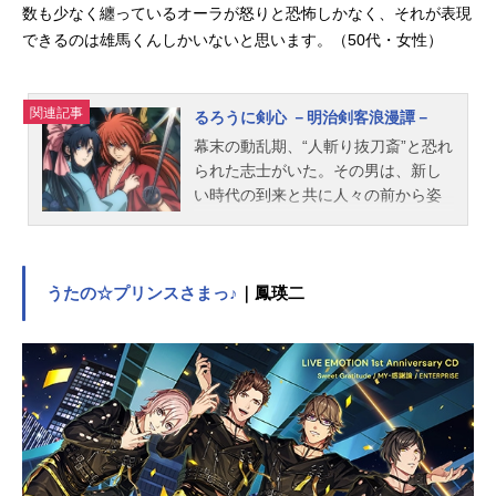
数も少なく纏っているオーラが怒りと恐怖しかなく、それが表現
できるのは雄馬くんしかいないと思います。（50代・女性）
関連記事
るろうに剣心 －明治剣客浪漫譚－
幕末の動乱期、“人斬り抜刀斎”と恐れ
られた志士がいた。その男は、新し
い時代の到来と共に人々の前から姿
を消し去り、「最強」という名の伝
説と化していった。時は流れ――明
治十一年、東京下町。逆刃刀を腰に
下げ、不殺を誓う旅の剣客・緋村剣
うたの☆プリンスさまっ♪
｜鳳瑛二
心は、神谷活心流の師範代・神谷薫
と出会う。剣心は、活心流を騙る辻
斬り「人斬り抜刀斎」の事件を解決
したことをきっかけに、薫のもとに
居候することとなる。東京府士族出
身の明神弥彦、喧嘩屋を称する相楽
左之助といった仲間たちとの出会い
過去の因縁によって戦うこととなる