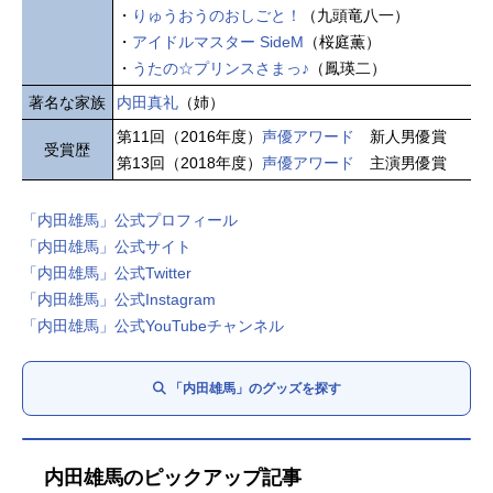
・
りゅうおうのおしごと！
（九頭竜八一）
・
アイドルマスター SideM
（桜庭薫）
・
うたの☆プリンスさまっ♪
（鳳瑛二）
著名な家族
内田真礼
（姉）
第11回（2016年度）
声優アワード
新人男優賞
受賞歴
第13回（2018年度）
声優アワード
主演男優賞
「内田雄馬」公式プロフィール
「内田雄馬」公式サイト
「内田雄馬」公式Twitter
「内田雄馬」公式Instagram
「内田雄馬」公式YouTubeチャンネル
「内田雄馬」のグッズを探す
内田雄馬のピックアップ記事