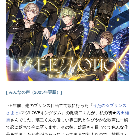
宿敵たちとの対峙。新しい時代を懸
命に生きる人々による明治剣客浪漫
譚、ここに開幕――！作品名るろう
に剣心－明治剣客浪漫譚－放送形態T
Vアニメシリーズるろうに剣心スケジ
ュール2023年7月6日（木）～2023年
12月14日（木）フジテレビ“ノイタミ
ナ”ほか話数全24話キャスト緋村剣
心：斉藤壮馬神谷薫：高橋李依明神
弥彦：小市眞琴相良左之助：八代拓
高荷恵：大西沙織四乃森蒼紫：内田
雄馬斎藤一：日野聡般若：置鮎龍太
郎癋見：吉野裕行火男：落合福嗣式
尉：稲田徹スタッフ原作：和月伸宏
[ みんなの声（2025年更新）]
『るろうに剣心－明治剣客浪漫譚
－』（集英社ジャンプコミックス
・6年前、他のプリンス目当てて観に行った『
うたの☆プリンス
刊）監督：山本秀世シリーズ構
さまっ♪
マジLOVEキングダム』の鳳瑛二くんが、私の初★
内田雄
成・...
馬
さんでした。瑛二くんの優しい雰囲気と伸びやかな歌声に一瞬
で恋に落ちて今に至ります。その後、雄馬さん目当てで色んな作
品を観ましたが声がキャラによってまるで別人なので、雄馬さん