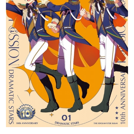
ボ：平田広明ディノ・ゴルツィネ：
石塚運昇ショーター・ウォン：古川
慎フレデリック・オーサー：細谷佳
正伊部俊一：川田紳司ユーシス：福
山潤シン・スウ・リン：千葉翔也ラ
オ・イェン・タイ：斉藤壮馬ブラン
カ：森川智之スタッフ原作：吉田秋
生「BANANAFISH」（小学館フラワ
ーコミックス刊）監督：内海紘子シ
リーズ構成：瀬古浩司キャラクター
デザイン：林明美総作画監督：山田
歩 鎌田晋平ハードボイルド監修：
久木晃嗣色彩設計：鎌田千賀子美術
監督：水谷利春撮影監督：淡輪雄介
編集：奥田浩史音楽：大沢伸一音響
監督：山田陽アニメーション制作...