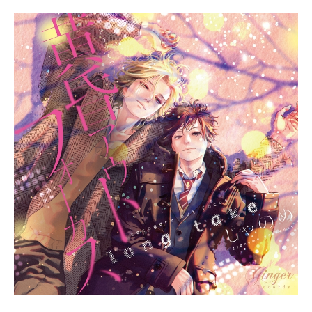
ることが苦手だという真冬は、過去
に囚われているようで――。作品名
ギヴン放送形態TVアニメスケジュー
ル2019年7月11日（木）～2019年9
月20日（木）フジテレビほか話数全1
1話キャスト佐藤真冬：矢野奨吾上ノ
山立夏：内田雄馬中山春樹：中澤ま
さとも梶秋彦：江口拓也村田雨月：
浅沼晋太郎鹿島柊：今井文也スタッ
フ原作：『ギヴン』キヅナツキ(新書
館「シェリプラス」連載中)監督：山
口ひかるシリーズ構成：綾奈ゆにこ
キャラクターデザイン/総作画監督：
大沢美奈美術設定：綱頭瑛子美術監
督：本田光平色彩設計：加口大朗撮
影監督：芹澤直樹撮影監督補佐：中
川せなＣＧ監督：水野朋也編集：伊
藤利恵音響監督：菊田浩巳音楽：未
知瑠アニメーションプロデューサ
ー：比嘉勇二 秋田信人アニメーシ