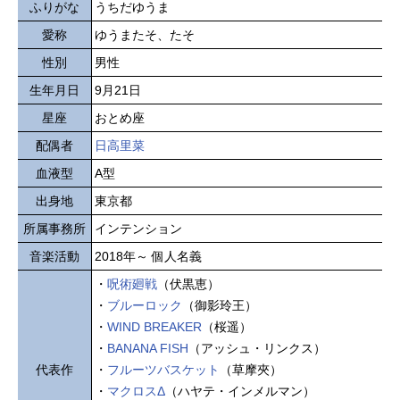
ふりがな
うちだゆうま
愛称
ゆうまたそ、たそ
性別
男性
生年月日
9月21日
星座
おとめ座
配偶者
日高里菜
血液型
A型
出身地
東京都
所属事務所
インテンション
音楽活動
2018年～ 個人名義
・
呪術廻戦
（伏黒恵）
・
ブルーロック
（御影玲王）
・
WIND BREAKER
（桜遥）
・
BANANA FISH
（アッシュ・リンクス）
代表作
・
フルーツバスケット
（草摩夾）
・
マクロスΔ
（ハヤテ・インメルマン）