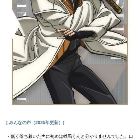
成：横手美智子キャラクター原案：
雅キャラクターデザイン：大津直総
作画監督：大津直 迫江沙羅美術監
督：赤木寿子色彩設計：鎌田千賀子
特効監修：谷口久美子撮影監督：澤
田紗帆編集：定松剛料理監修：株式
会社バックス音楽：甲田雅人 うた
たね歌菜 栗コーダーカルテット音
響監督：小泉紀介音響制作：dugout
制作：MAPPA主題歌OP：「贅沢な
匙」VandeShopED：「Happy-go-Jo
urney」内田雄馬公開開始年＆季節20
23冬アニメ電子書籍『とんでもスキ
ルで異世界放浪メシ』電子書籍（コ
ミック）『...
[ みんなの声（2025年更新）]
・低く落ち着いた声に初めは雄馬くんと分かりませんでした。口