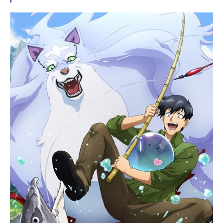
人気者の仁と、仁に対抗心を燃やす
後輩の義一。ぶつかりながらも、や
がて二人は惹かれ合い――。無口で
不愛想だが信頼の厚い副部長の礼
と、季節外れの新入部員・詩音。不
意のキスから、二人の「お付き合
い」が始まって――。作品名黄昏ア
ウトフォーカス放送形態TVアニメス
ケジュール2024年7月4日（木）～20
24年9月19日（木）TOKYOMX・BS
フジほか話数全12話キャスト土屋真
央：松岡禎丞大友寿：内田雄馬菊地
原仁：古川慎市川義一：中澤まさと
も稲葉礼：江口拓也吉乃詩音：斉藤
壮馬加賀利ルナ：市川蒼加賀利テ
ル：柳晃平本條雪孝：大塚剛央千秋
実：佐藤元土谷功緒：田所陽向ルデ
ィ：内匠靖明（たくみ靖明）九条桐
斗：伊東健人スタッフ原作：じゃの
め『黄昏アウトフォーカス』『残像
スローモーション』『黄昏アウトフ