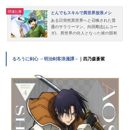
関連記事
とんでもスキルで異世界放浪メシ
ある日突然異世界へと召喚された普
通のサラリーマン、向田剛志(ムコー
ダ)。異世界の住人となった彼の固有
スキルは『ネットスーパー』という
一見しょぼいものだった…。落胆す
るムコーダだったが、実はこのスキ
ルで取り寄せた現代の食品は異世界
るろうに剣心 －明治剣客浪漫譚－
｜四乃森蒼紫
だととんでもない効果を発揮し
て……!?作品名とんでもスキルで異
世界放浪メシ放送形態TVアニメスケ
ジュール2023年1月10日（火）〜202
3年3月28日（火）テレビ東京ほか話
数全12話キャストムコーダ(向田剛
志)：内田雄馬フェル：日野聡スイ：
木野日菜ニンリル：内田真礼アグ
ニ：大地葉キシャール：甲斐田裕子
ルサールカ：白砂沙帆スタッフ原
作：江口連監督：松田清シリーズ構