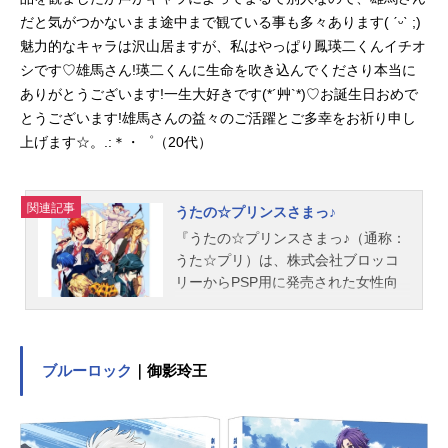
だと気がつかないまま途中まで観ている事も多々あります( ˊᵕˋ ;)
魅力的なキャラは沢山居ますが、私はやっぱり鳳瑛二くんイチオ
シです♡雄馬さん!瑛二くんに生命を吹き込んでくださり本当に
ありがとうございます!一生大好きです(*´艸`*)♡お誕生日おめで
とうございます!雄馬さんの益々のご活躍とご多幸をお祈り申し
上げます☆。.:＊・゜（20代）
関連記事
うたの☆プリンスさまっ♪
『うたの☆プリンスさまっ♪（通称：
うた☆プリ）は、株式会社ブロッコ
リーからPSP用に発売された女性向
け恋愛アドベンチャーゲーム。こち
らでは、アニメ『うたの☆プリンス
さまっ♪』のあらすじ、キャスト声
優、スタッフ、オススメ記事をご紹
ブルーロック
｜御影玲王
介！