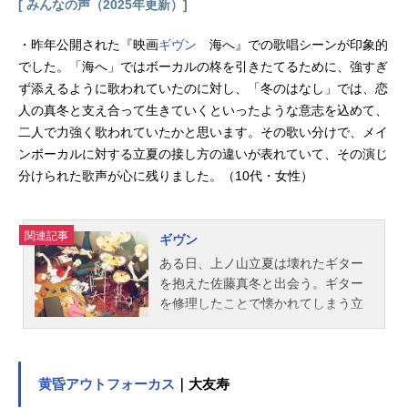
[ みんなの声（2025年更新）]
・昨年公開された『映画
ギヴン
海へ』での歌唱シーンが印象的
でした。「海へ」ではボーカルの柊を引きたてるために、強すぎ
ず添えるように歌われていたのに対し、「冬のはなし」では、恋
人の真冬と支え合って生きていくといったような意志を込めて、
二人で力強く歌われていたかと思います。その歌い分けで、メイ
ンボーカルに対する立夏の接し方の違いが表れていて、その演じ
分けられた歌声が心に残りました。（10代・女性）
関連記事
ギヴン
ある日、上ノ山立夏は壊れたギター
を抱えた佐藤真冬と出会う。ギター
を修理したことで懐かれてしまう立
夏。仕方なくギターを教えることに
なった立夏だったが、偶然聴いた真
冬の歌が心に刺さる。立夏は真冬を
自分のバンドに誘い、2人の距離は変
黄昏アウトフォーカス
｜大友寿
わり始める。しかし、感情を表現す