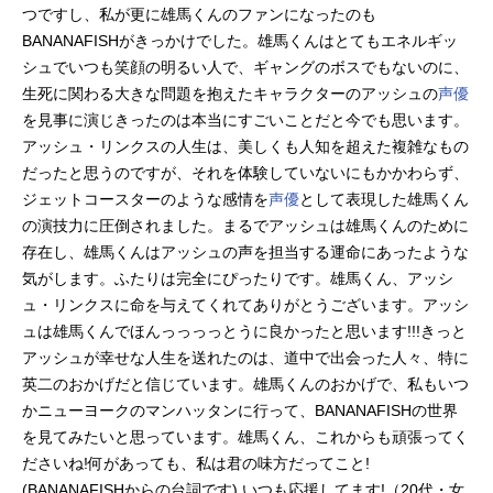
つですし、私が更に雄馬くんのファンになったのも
BANANAFISHがきっかけでした。雄馬くんはとてもエネルギッ
シュでいつも笑顔の明るい人で、ギャングのボスでもないのに、
生死に関わる大きな問題を抱えたキャラクターのアッシュの
声優
を見事に演じきったのは本当にすごいことだと今でも思います。
アッシュ・リンクスの人生は、美しくも人知を超えた複雑なもの
だったと思うのですが、それを体験していないにもかかわらず、
ジェットコースターのような感情を
声優
として表現した雄馬くん
の演技力に圧倒されました。まるでアッシュは雄馬くんのために
存在し、雄馬くんはアッシュの声を担当する運命にあったような
気がします。ふたりは完全にぴったりです。雄馬くん、アッシ
ュ・リンクスに命を与えてくれてありがとうございます。アッシ
ュは雄馬くんでほんっっっっとうに良かったと思います!!!きっと
アッシュが幸せな人生を送れたのは、道中で出会った人々、特に
英二のおかげだと信じています。雄馬くんのおかげで、私もいつ
かニューヨークのマンハッタンに行って、BANANAFISHの世界
を見てみたいと思っています。雄馬くん、これからも頑張ってく
ださいね!何があっても、私は君の味方だってこと!
(BANANAFISHからの台詞です) いつも応援してます!（20代・女