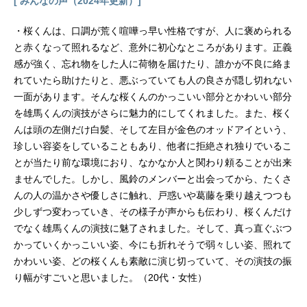
[ みんなの声（2024年更新）]
・桜くんは、口調が荒く喧嘩っ早い性格ですが、人に褒められる
と赤くなって照れるなど、意外に初心なところがあります。正義
感が強く、忘れ物をした人に荷物を届けたり、誰かが不良に絡ま
れていたら助けたりと、悪ぶっていても人の良さが隠し切れない
一面があります。そんな桜くんのかっこいい部分とかわいい部分
を雄馬くんの演技がさらに魅力的にしてくれました。また、桜く
んは頭の左側だけ白髪、そして左目が金色のオッドアイという、
珍しい容姿をしていることもあり、他者に拒絶され独りでいるこ
とが当たり前な環境におり、なかなか人と関わり頼ることが出来
ませんでした。しかし、風鈴のメンバーと出会ってから、たくさ
んの人の温かさや優しさに触れ、戸惑いや葛藤を乗り越えつつも
少しずつ変わっていき、その様子が声からも伝わり、桜くんだけ
でなく雄馬くんの演技に魅了されました。そして、真っ直ぐぶつ
かっていくかっこいい姿、今にも折れそうで弱々しい姿、照れて
かわいい姿、どの桜くんも素敵に演じ切っていて、その演技の振
り幅がすごいと思いました。（20代・女性）