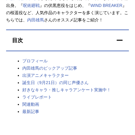
出身。『
呪術廻戦
』の伏黒恵役をはじめ、『
WIND BREAKER
』
アニメ映画一覧
実写化映画一覧
の桜遥役など、人気作品のキャラクターを多く演じています。こ
ちらでは、
内田雄馬
さんのオススメ記事をご紹介！
今期アニメ曜日別一覧
春アニメ
夏アニメ
目次
秋アニメ
冬アニメ
プロフィール
男性声優/女性声優一覧
内田雄馬のピックアップ記事
出演アニメキャラクター
FOLLOW US
誕生日（9月21日）の同じ声優さん
好きなキャラ・推しキャラアンケート実施中！
ライブレポート
関連動画
最新記事