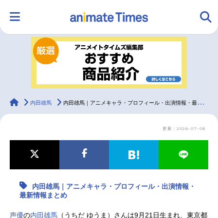
HOME
ランキング
アニメ
声優
ラジオ
みんなの声
グッズ
映画
animateTimes
内田雄馬
内田雄馬｜アニメキャラ・プロフィール・出演情報・最新情報まとめ
更新：2026-07-08
マンガ・ラノベ
ゲーム・アプリ
音楽
コスプレ
2.5次元
配信・Vtuber
トレンド
無料マンガ
内田雄馬｜アニメキャラ・プロフィール・出演情報・
最新記事一覧
最新情報まとめ
アニメ記事一覧
声優記事一覧
声優
の
内田雄馬
（うちだ ゆうま）さんは9月21日生まれ、東京都