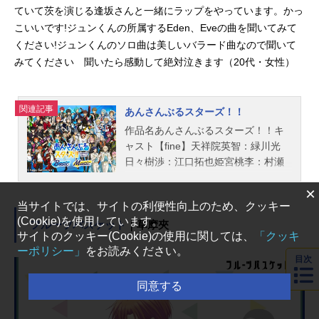
ていて茨を演じる逢坂さんと一緒にラップをやっています。かっ
こいいです!ジュンくんの所属するEden、Eveの曲を聞いてみて
ください!ジュンくんのソロ曲は美しいバラード曲なので聞いて
みてください 聞いたら感動して絶対泣きます（20代・女性）
関連記事
あんさんぶるスターズ！！
作品名あんさんぶるスターズ！！キ
ャスト【fine】天祥院英智：緑川光
日々樹渉：江口拓也姫宮桃李：村瀬
歩伏見弓弦：橋本晃太朗【Tricksta
×
r】氷鷹北斗：前野智昭明星スバル：
当サイトでは、サイトの利便性向上のため、クッキー
柿原徹也遊木真：森久保祥太郎衣更
(Cookie)を使用しています。
真緒：梶裕貴【流星隊】守沢千秋：
フルーツバスケット
｜草摩夾
サイトのクッキー(Cookie)の使用に関しては、
「クッキ
帆世雄一深海奏汰：西山宏太朗南雲
ーポリシー」
をお読みください。
鉄虎：中島ヨシキ高峯翠：渡辺拓海
目次
仙石忍：新田杏樹【ALKALOID】天
同意する
城一彩：梶原岳人白鳥藍良：天﨑滉
平礼瀬マヨイ：重松千晴風早巽：中
澤まさとも【Eden】乱凪砂：諏訪部