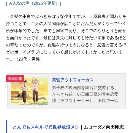
ョン制作：Lerche主題歌OP：「キヅ
[ みんなの声（2025年更新）]
アト」センチミリメンタルED：「ま
るつけ」ギヴン公開開始年＆季節201
・金髪の不良でぶっきらぼうな少年ですが、土屋真央と関わりを
9夏アニメ(C)キヅナツキ・新書...
持つことで、二人の人間関係が話ごとにだんだん良くなっていく
所が印象的でした。寮でも同室であり、そこでのやりとりと何か
と面白かったです。最初は真央に対しても冷たい印象であるほど
の寿だったのですが、距離を持つようになると、恋愛と言えるほ
どのボーイズラブになっていく感じがとてもよかったと思いま
す。（20代・男性）
関連記事
黄昏アウトフォーカス
男子校の映画部を舞台に交差する、
きらきら眩しい三組三様の青春恋愛
譚（ラブストーリー）。不良で一匹
狼の寿と、映画部で寿を撮影するこ
とになった真央。寮で同室の二人が
交わした「約束」が、やがて二人を
甘く縛りつけて――。映画部部長で
とんでもスキルで異世界放浪メシ
｜ムコーダ／向田剛志