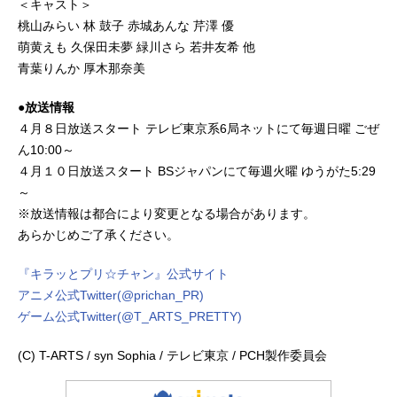
＜キャスト＞
桃山みらい 林 鼓子 赤城あんな 芹澤 優
萌黄えも 久保田未夢 緑川さら 若井友希 他
青葉りんか 厚木那奈美
●放送情報
４月８日放送スタート テレビ東京系6局ネットにて毎週日曜 ごぜ
ん10:00～
４月１０日放送スタート BSジャパンにて毎週火曜 ゆうがた5:29
～
※放送情報は都合により変更となる場合があります。
あらかじめご了承ください。
『キラッとプリ☆チャン』公式サイト
アニメ公式Twitter(@prichan_PR)
ゲーム公式Twitter(@T_ARTS_PRETTY)
(C) T-ARTS / syn Sophia / テレビ東京 / PCH製作委員会