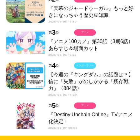
『天幕のジャードゥーガル』もっと好
きになっちゃう歴史豆知識
2026-08-06 18:30
3
第
位
アニメ
『アニメ100カノ』第30話（3期6話）
あらすじ＆場面カット
2026-08-06 18:55
4
第
位
マンガ・ラノベ
【今週の『キングダム』の話題は？】
信に「失敗」がのしかかる「残存戦
力」〈884話〉
2026-08-06 17:00
5
第
位
アニメ
『Destiny Unchain Online』TVアニメ
化決定！
2026-08-07 00:00