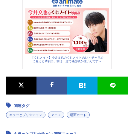
【くじメイト】今井文也のくじメイトVol.4～チャラめ
に見える幼馴染、実は一途で独占欲が強いんです～
関連タグ
キラッとプリ☆チャン
アニメ
場面カット
キラッとプリ☆チャン 関連ニュース