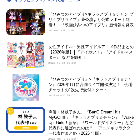
「ひみつのアイプリ×キラッとプリ☆チャン プ
リ♡プリライブ」昼公演より公式レポート到
着！ 『映画ひみつのアイプリ』新情報を発表
2026-01-25 21:40
女性アイドル・男性アイドルアニメ作品まとめ
【2026年版】│『アイカツ！』『アイドルマス
ター』 などを紹介！
2025-12-03 00:00
『ひみつのアイプリ』×『キラッとプリ☆チャ
ン』2026年1月に合同ライブ開催決定！ 会場
チケットの1次先行受付スタート
2025-09-12 18:00
声優・林鼓子さん、『BanG Dream! It’s
MyGO!!!!!』『キラッとプリ☆チャン』『Wake
Up, Girls！新章』『ワールドダイスター』など
代表作に選ばれたのは？ − アニメキャラクタ
ー代表作まとめ（2025 年版）
2025-05-15 00:00