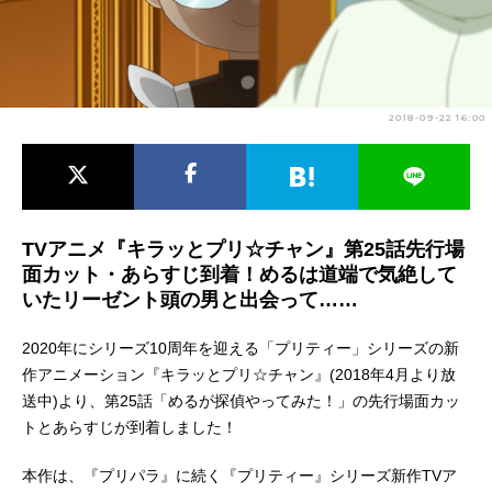
アニメ映画一覧
実写化映画一覧
今期アニメ曜日別一覧
2018-09-22 16:00
春アニメ
夏アニメ
秋アニメ
冬アニメ
男性声優/女性声優一覧
TVアニメ『キラッとプリ☆チャン』第25話先行場
面カット・あらすじ到着！めるは道端で気絶して
FOLLOW US
いたリーゼント頭の男と出会って……
2020年にシリーズ10周年を迎える「プリティー」シリーズの新
作アニメーション『キラッとプリ☆チャン』(2018年4月より放
送中)より、第25話「めるが探偵やってみた！」の先行場面カッ
トとあらすじが到着しました！
本作は、『プリパラ』に続く『プリティー』シリーズ新作TVア