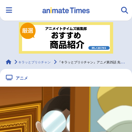
HOME
ランキング
アニメ
声優
ラジオ
みんなの声
グッズ
映画
animateTimes
キラッとプリ☆チャン
『キラッとプリ☆チャン』アニメ第25話 先行カット・あらすじ到着
アニメ
マンガ・ラノベ
ゲーム・アプリ
音楽
コスプレ
2.5次元
配信・Vtuber
トレンド
無料マンガ
最新記事一覧
アニメ記事一覧
声優記事一覧