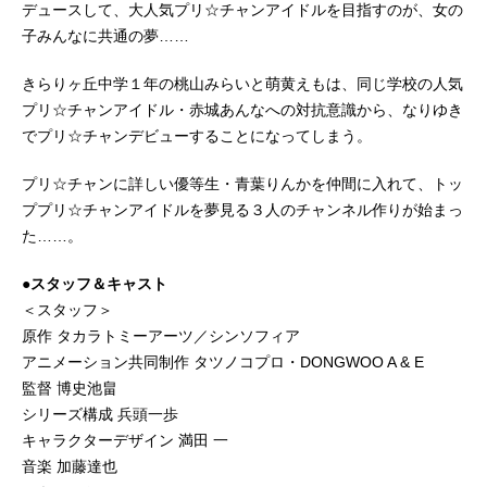
デュースして、大人気プリ☆チャンアイドルを目指すのが、女の
子みんなに共通の夢……
きらりヶ丘中学１年の桃山みらいと萌黄えもは、同じ学校の人気
プリ☆チャンアイドル・赤城あんなへの対抗意識から、なりゆき
でプリ☆チャンデビューすることになってしまう。
プリ☆チャンに詳しい優等生・青葉りんかを仲間に入れて、トッ
ププリ☆チャンアイドルを夢見る３人のチャンネル作りが始まっ
た……。
●スタッフ＆キャスト
＜スタッフ＞
原作 タカラトミーアーツ／シンソフィア
アニメーション共同制作 タツノコプロ・DONGWOO A & E
監督 博史池畠
シリーズ構成 兵頭一歩
キャラクターデザイン 満田 一
音楽 加藤達也