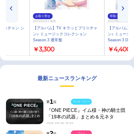
お取り寄せ
即取り
2022/02/23 発売
2022/02/23 発売
プリ☆チャン シ
【アルバム】TV キラッとプリ☆チャ
【アルバム】T
ン♪ ミュージックコレクション
ン♪ ミュージ
Season.3 通常盤
Season.3 DX
￥3,300
￥4,400
最新ニュースランキング
1
第
位
マンガ・ラノベ
『ONE PIECE』イム様・神の騎士団
「19本の武器」まとめ＆元ネタ
2026-08-06 16:30
2
第
位
アニメ