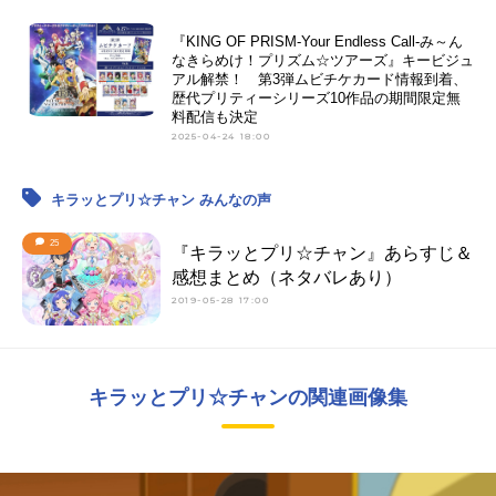
『KING OF PRISM-Your Endless Call-み～ん
なきらめけ！プリズム☆ツアーズ』キービジュ
アル解禁！ 第3弾ムビチケカード情報到着、
歴代プリティーシリーズ10作品の期間限定無
料配信も決定
2025-04-24 18:00
キラッとプリ☆チャン みんなの声
25
『キラッとプリ☆チャン』あらすじ＆
感想まとめ（ネタバレあり）
2019-05-28 17:00
キラッとプリ☆チャンの関連画像集