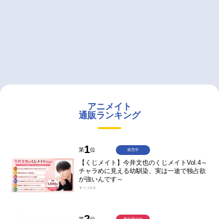
アニメイト
通販ランキング
1
第
位
発売中
【くじメイト】今井文也のくじメイトVol.4～
チャラめに見える幼馴染、実は一途で独占欲
が強いんです～
￥1,100
2
第
位