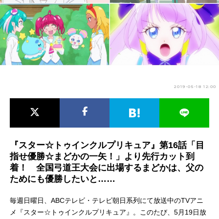
アニメ映画一覧
実写化映画一覧
今期アニメ曜日別一覧
春アニメ
夏アニメ
秋アニメ
冬アニメ
2019-05-18 12:00
男性声優/女性声優一覧
FOLLOW US
『スター☆トゥインクルプリキュア』第16話「目
指せ優勝☆まどかの一矢！」より先行カット到
着！ 全国弓道王大会に出場するまどかは、父の
ためにも優勝したいと……
毎週日曜日、ABCテレビ・テレビ朝日系列にて放送中のTVアニ
メ『スター☆トゥインクルプリキュア』。このたび、5月19日放