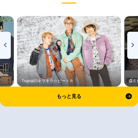
Trignalのキラキラ☆ビートＲ
森久
もっと見る