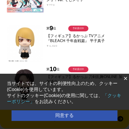
￥770
9
第
位
予約受付中
【フィギュア】るかっぷ TVアニメ
『BLEACH 千年血戦篇』 平子真子
￥4,020
10
第
位
予約受付中
【フィギュア】るかっぷ 刀剣乱舞ONLINE 加
×
州清光
当サイトでは、サイトの利便性向上のため、クッキー
￥4,301
(Cookie)を使用しています。
サイトのクッキー(Cookie)の使用に関しては、
「クッキ
ーポリシー」
をお読みください。
同意する
すべて見る