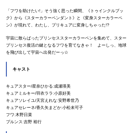
「フワを助けたい!」そう強く思った瞬間、《トゥインクルブッ
ク》から《スターカラーペンダント》と《変身スターカラーペ
ン》が現れて、わたし、プリキュアに変身しちゃった!?
宇宙に散らばったプリンセススターカラーペンを集めて、スター
プリンセス復活の鍵となるフワを育てなきゃ！ よーしっ、地球
を飛び出して宇宙へ出発だーっ☆
キャスト
キュアスター/星奈ひかる:成瀬瑛美
キュアミルキー/羽衣ララ:小原好美
キュアソレイユ/天宮えれな:安野希世乃
キュアセレーネ/香久矢まどか:小松未可子
フワ:木野日菜
プルンス:吉野 裕行