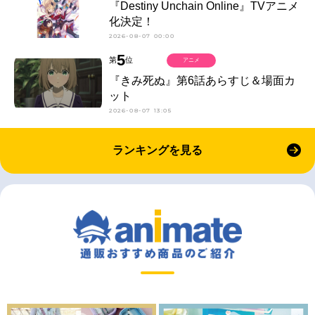
『Destiny Unchain Online』TVアニメ
化決定！
2026-08-07 00:00
5
第
位
アニメ
『きみ死ぬ』第6話あらすじ＆場面カ
ット
2026-08-07 13:05
ランキングを見る