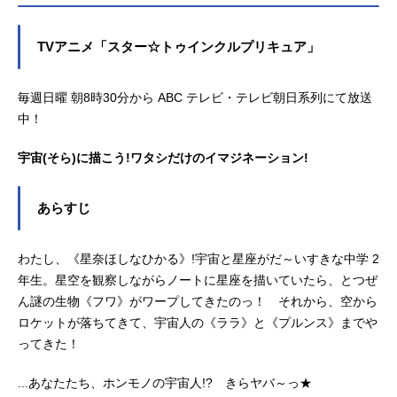
TVアニメ「スター☆トゥインクルプリキュア」
毎週日曜 朝8時30分から ABC テレビ・テレビ朝日系列にて放送
中！
宇宙(そら)に描こう!ワタシだけのイマジネーション!
あらすじ
わたし、《星奈ほしなひかる》!宇宙と星座がだ～いすきな中学 2
年生。星空を観察しながらノートに星座を描いていたら、とつぜ
ん謎の生物《フワ》がワープしてきたのっ！ それから、空から
ロケットが落ちてきて、宇宙人の《ララ》と《プルンス》までや
ってきた！
...あなたたち、ホンモノの宇宙人!? きらヤバ～っ★