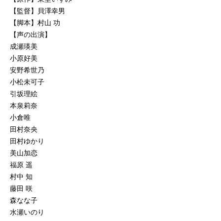
【監督】貝澤幸男
【脚本】村山 功
【声の出演】
成瀬瑛美
小原好美
安野希世乃
小松未可子
引坂理絵
本泉莉奈
小倉唯
田村奈央
田村ゆかり
美山加恋
福原 遥
村中 知
藤田 咲
森なな子
水瀬いのり