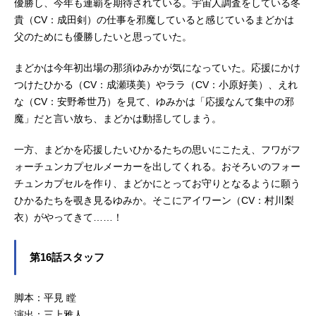
優勝し、今年も連覇を期待されている。宇宙人調査をしている冬
貴（CV：成田剣）の仕事を邪魔していると感じているまどかは
父のためにも優勝したいと思っていた。
まどかは今年初出場の那須ゆみかが気になっていた。応援にかけ
つけたひかる（CV：成瀬瑛美）やララ（CV：小原好美）、えれ
な（CV：安野希世乃）を見て、ゆみかは「応援なんて集中の邪
魔」だと言い放ち、まどかは動揺してしまう。
一方、まどかを応援したいひかるたちの思いにこたえ、フワがフ
ォーチュンカプセルメーカーを出してくれる。おそろいのフォー
チュンカプセルを作り、まどかにとってお守りとなるように願う
ひかるたちを覗き見るゆみか。そこにアイワーン（CV：村川梨
衣）がやってきて……！
第16話スタッフ
脚本：平見 瞠
演出：三上雅人