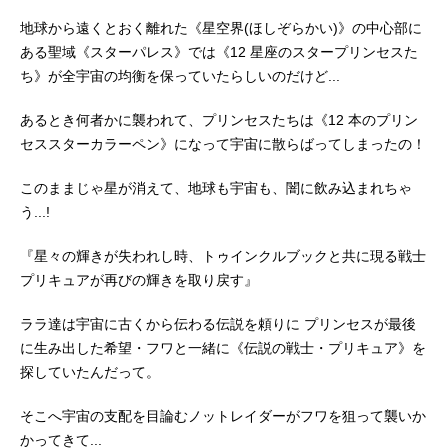
地球から遠くとおく離れた《星空界(ほしぞらかい)》の中心部に
ある聖域《スターパレス》では《12 星座のスタープリンセスた
ち》が全宇宙の均衡を保っていたらしいのだけど...
あるとき何者かに襲われて、プリンセスたちは《12 本のプリン
セススターカラーペン》になって宇宙に散らばってしまったの！
このままじゃ星が消えて、地球も宇宙も、闇に飲み込まれちゃ
う...!
『星々の輝きが失われし時、トゥインクルブックと共に現る戦士
プリキュアが再びの輝きを取り戻す』
ララ達は宇宙に古くから伝わる伝説を頼りに プリンセスが最後
に生み出した希望・フワと一緒に《伝説の戦士・プリキュア》を
探していたんだって。
そこへ宇宙の支配を目論むノットレイダーがフワを狙って襲いか
かってきて...