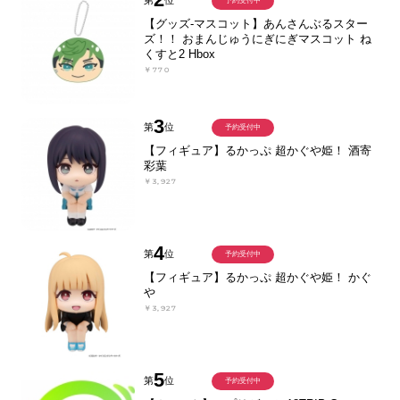
予約受付中
【グッズ-マスコット】あんさんぶるスター
ズ！！ おまんじゅうにぎにぎマスコット ね
くすと2 Hbox
￥770
3
第
位
予約受付中
【フィギュア】るかっぷ 超かぐや姫！ 酒寄
彩葉
￥3,927
4
第
位
予約受付中
【フィギュア】るかっぷ 超かぐや姫！ かぐ
や
￥3,927
5
第
位
予約受付中