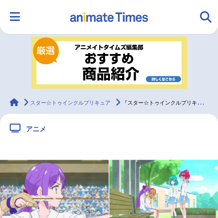
HOME
ランキング
アニメ
声優
ラジオ
みんなの声
グッズ
映画
animateTimes
スター☆トゥインクルプリキュア
『スター☆トゥインクルプリキュア』第16話「目指せ優勝☆まどかの一矢！」より先行カット到着！
アニメ
マンガ・ラノベ
ゲーム・アプリ
音楽
コスプレ
2.5次元
配信・Vtuber
トレンド
無料マンガ
最新記事一覧
アニメ記事一覧
声優記事一覧