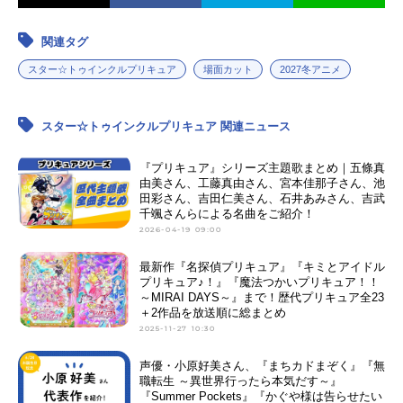
関連タグ
スター☆トゥインクルプリキュア
場面カット
2027冬アニメ
スター☆トゥインクルプリキュア 関連ニュース
『プリキュア』シリーズ主題歌まとめ｜五條真
由美さん、工藤真由さん、宮本佳那子さん、池
田彩さん、吉田仁美さん、石井あみさん、吉武
千颯さんらによる名曲をご紹介！
2026-04-19 09:00
最新作『名探偵プリキュア』『キミとアイドル
プリキュア♪！』『魔法つかいプリキュア！！
～MIRAI DAYS～』まで！歴代プリキュア全23
＋2作品を放送順に総まとめ
2025-11-27 10:30
声優・小原好美さん、『まちカドまぞく』『無
職転生 ～異世界行ったら本気だす～』
『Summer Pockets』『かぐや様は告らせたい