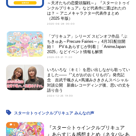
～天才たちの恋愛頭脳戦～』『スター☆トゥイ
ンクルプリキュア』など代表作に選ばれたの
は？ − アニメキャラクター代表作まとめ
（2025 年版）
2025-06-28 00:00
「プリキュア」シリーズ スピンオフ作品『ぷ
ちきゅあ～Precure Fairies～』4月3日配信開
始！ PV＆あらすじが到着｜「AnimeJapan
2025」などイベント情報も解禁
2025-03-21 11:20
いろいろな〈キミ〉を思い出しながら歌ってい
ました――『“えがおのおくりもの”』発売記
念 吉武千颯さん×馬瀬みさきさんスペシャル
対談公開 新曲レコーディング後、思いの丈を
語り合う
2024-12-25 19:30
スター☆トゥインクルプリキュア みんなの声
5
『スター☆トゥインクルプリキュア
』あらすじ＆感想まとめ（ネタバレあ