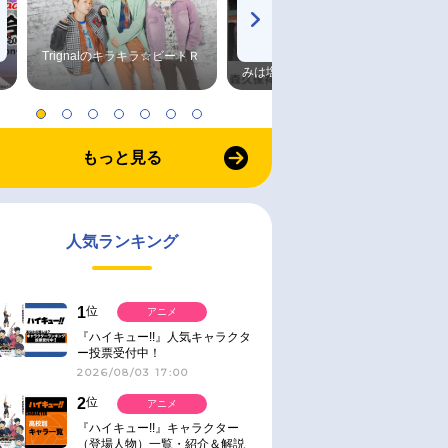
Trignalのキラキラ☆ビートＲ
森久保祥太郎×浪川大輔 つま
みは塩だけ
もっと見る
人気ランキング
1
位
アニメ
『ハイキュー!!』人気キャラクタ
ー投票受付中！
2026/08/03 17:00
2
位
アニメ
『ハイキュー!!』キャラクター
（登場人物）一覧・紹介＆解説