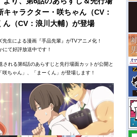
』より、第6話のあらすじ＆先行場
新キャラクター・咲ちゃん（CV：
くん（CV：浪川大輔）が登場
ズ先生による漫画『手品先輩』がTVアニメ化！
Xほかにて好評放送中です！
送される第6話のあらすじと先行場面カットが公開と
「咲ちゃん」、「まーくん」が登場します！