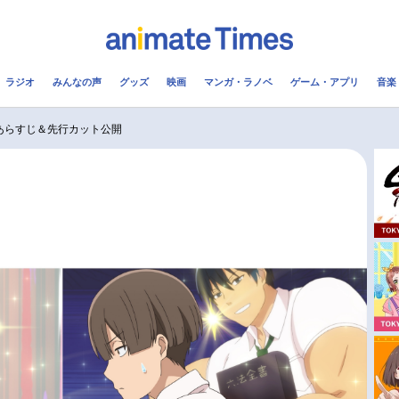
ラジオ
みんなの声
グッズ
映画
マンガ・ラノベ
ゲーム・アプリ
音楽
メ
声優
ラジオ
み
あらすじ＆先行カット公開
コスプレ
2.5次元
配信
アニメ映画一覧
今期アニメ曜日別一覧
実写化映画一覧
春アニメ
男性声優/女性声優一覧
夏アニメ
FOLLOW US