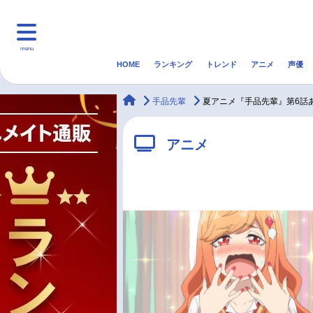
menu
HOME
ランキング
トレンド
アニメ
声優
HOME
ランキング
アニ
animateTimes
手品先輩
夏アニメ『手品先輩』第6話
マンガ・ラノベ
ゲーム・アプリ
音楽
アニメ
最新記事一覧
アニメ記事一覧
声優記事一覧