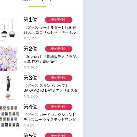
1
第
位
予約受付中
【グッズ-キーホルダー】呪術廻
戦 ふわコロりんセットキーホル
ダー【アニメイト特典付】
￥1,100
2
第
位
予約受付中
【Blu-ray】『劇場版モノノ怪 第
三章 蛇神』Blu-ray
￥9,900
3
第
位
予約受付中
【グッズ-スタンドポップ】
SAKAMOTO DAYS アクリルスタ
ンド～Sunny Afternoon～ 4.南雲
￥2,200
4
第
位
予約受付中
【グッズ-カードコレクション】
ディズニー ツイステッドワンダ
ーランド ランダムカードコレク
￥400
ション クラブ・ウェアver.
5
第
位
予約受付中