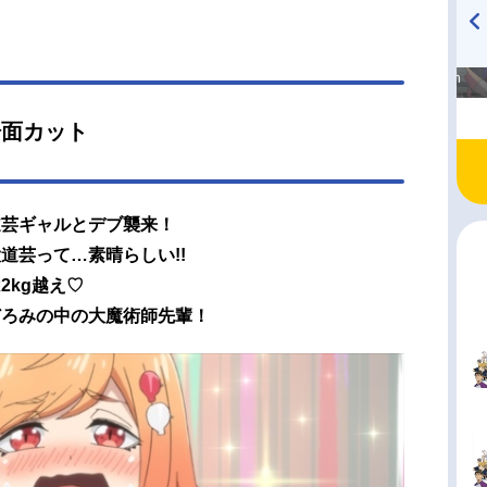
高橋美紀のおんぷの気持ち
TVアニメ『戦隊大失格』
♪ in アニメイトタイムズ
radio 大直会 2nd season
場面カット
道芸ギャルとデブ襲来！
道芸って…素晴らしい!!
2kg越え♡
どろみの中の大魔術師先輩！