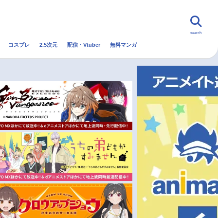
search
コスプレ
2.5次元
配信・Vtuber
無料マンガ
んなの声
グッズ
映画
・Vtuber
トレンド
無料マンガ
秋アニメ
冬アニメ