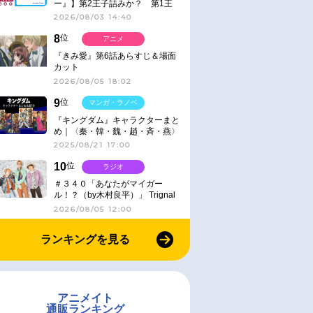
ー』】第2王子詰みか？ 第1王
子と第4王子が対峙「発令」＜
2026/08/03 14:40
No.416＞
8
位
アニメ
『きみ愛』第6話あらすじ＆場面
カット
2026/08/05 18:02
9
位
マンガ・ラノベ
『キングダム』キャラクターまと
め｜〈秦・韓・魏・趙・斉・燕〉
2025/08/21 17:00
10
位
ラジオ
＃３４０「あなたがマイガー
ル！？（by木村良平）」 Trignal
のキラキラ☆ビートＲ
2026/08/05 12:00
ランキングを見る
アニメイト
通販ランキング