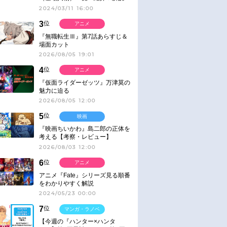
2024/03/11 16:00
3
位
アニメ
『無職転生Ⅲ』第7話あらすじ＆
場面カット
2026/08/05 19:01
4
位
アニメ
『仮面ライダーゼッツ』万津莫の
魅力に迫る
2026/08/05 12:00
5
位
映画
『映画ちいかわ』島二郎の正体を
考える【考察・レビュー】
2026/08/03 12:00
6
位
アニメ
アニメ『Fate』シリーズ見る順番
をわかりやすく解説
2024/05/23 00:00
7
位
マンガ・ラノベ
【今週の『ハンター×ハンタ