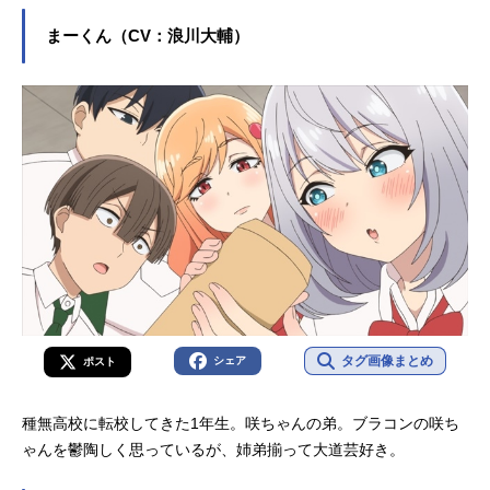
まーくん（CV：浪川大輔）
タグ画像まとめ
シェア
ポスト
種無高校に転校してきた1年生。咲ちゃんの弟。ブラコンの咲ち
ゃんを鬱陶しく思っているが、姉弟揃って大道芸好き。