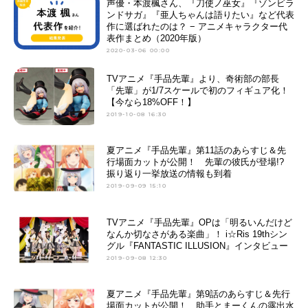
声優・本渡楓さん、『刀使ノ巫女』『ゾンビラ
ンドサガ』『亜人ちゃんは語りたい』など代表
作に選ばれたのは？ − アニメキャラクター代
表作まとめ（2020年版）
2020-03-06 00:00
TVアニメ『手品先輩』より、奇術部の部長
「先輩」が1/7スケールで初のフィギュア化！
【今なら18%OFF！】
2019-10-08 16:30
夏アニメ『手品先輩』第11話のあらすじ＆先
行場面カットが公開！ 先輩の彼氏が登場!?
振り返り一挙放送の情報も到着
2019-09-09 15:10
TVアニメ『手品先輩』OPは「明るいんだけど
なんか切なさがある楽曲」！ i☆Ris 19thシン
グル『FANTASTIC ILLUSION』インタビュー
2019-09-08 12:30
夏アニメ『手品先輩』第9話のあらすじ＆先行
場面カットが公開！ 助手とまーくんの露出水