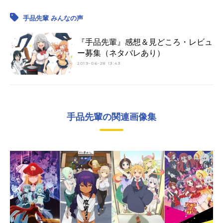
手品先輩 みんなの声
『手品先輩』感想＆見どころ・レビュ
ー募集（ネタバレあり）
2019-06-28 13:43
手品先輩の関連画像集