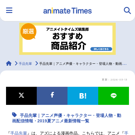
HOME
ランキング
アニメ
声優
ラジオ
みんなの声
グッズ
映画
animateTimes
手品先輩
手品先輩｜アニメ声優・キャラクター・登場人物・動画配信情報・2019夏アニメ最新情報一覧
更新：2026-03-13
マンガ・ラノベ
ゲーム・アプリ
音楽
コスプレ
2.5次元
配信・Vtuber
トレンド
無料マンガ
手品先輩｜アニメ声優・キャラクター・登場人物・動
最新記事一覧
画配信情報・2019夏アニメ最新情報一覧
アニメ記事一覧
声優記事一覧
『
手品先輩
』は、アズによる漫画作品。こちらでは、アニメ『
手