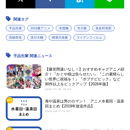
関連タグ
手品先輩
2019夏アニメ
本渡楓
市川蒼
喜多村英梨
高橋李依
浪川大輔
茜屋日海夏
ライデンフィルム
手品先輩 関連ニュース
【爆笑間違いなし！】おすすめギャグアニメ紹
介！『かぐや様は告らせたい』『この素晴らし
い世界に祝福を！』『ポプテピピック』など
90作以上をピックアップ【2026年版】
2025-07-30 00:00
海や温泉は男のロマン！ アニメ水着回・温泉
回まとめ【2019年放送作品】
2020-06-11 14:00