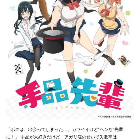
「ボクは、出会ってしまった…、カワイイけど”ヘンな“先輩
に！」 手品が大好きだけど、アガリ症のせいで失敗率は