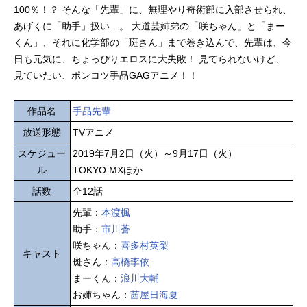
100％！？ そんな「先輩」に、無理やり奇術部に入部させられ、
あげくに「助手」扱い…。 大道芸姉弟の「咲ちゃん」と「まー
くん」、それに化学部の「斑さん」まで巻き込んで、先輩は、今
日も元気に、ちょっぴりエロスに大失敗！ 見てられないけど、
見ていたい、ポンコツ手品GAGアニメ！！
作品名
手品先輩
放送形態
TVアニメ
スケジュー
2019年7月2日（火）～9月17日（火）
ル
TOKYO MXほか
話数
全12話
先輩：
本渡楓
助手：
市川蒼
咲ちゃん：
喜多村英梨
キャスト
斑さん：
高橋李依
まーくん：
浪川大輔
お姉ちゃん：
茜屋日海夏