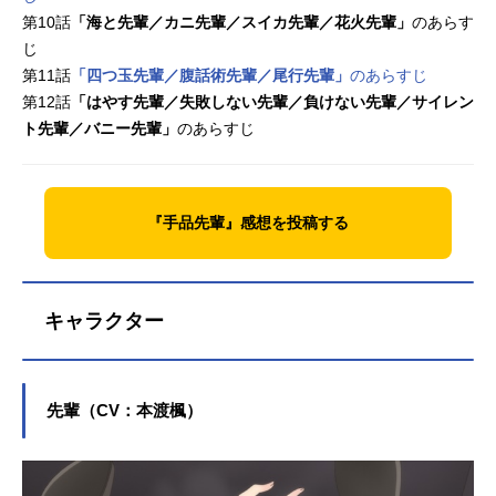
第10話
「海と先輩／カニ先輩／スイカ先輩／花火先輩」
のあらす
じ
第11話
「四つ玉先輩／腹話術先輩／尾行先輩」
のあらすじ
第12話
「はやす先輩／失敗しない先輩／負けない先輩／サイレン
ト先輩／バニー先輩」
のあらすじ
『手品先輩』感想を投稿する
キャラクター
先輩（CV：本渡楓）