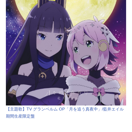
【主題歌】TV グランベルム OP「月を追う真夜中」/藍井エイル
期間生産限定盤