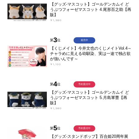
【グッズ-マスコット】ゴールデンカムイ ど
うぶつフォーゼマスコット 4.尾形百之助【再
販】
￥1,980
3
第
位
発売中
【くじメイト】今井文也のくじメイトVol.4～
チャラめに見える幼馴染、実は一途で独占欲
が強いんです～
￥1,100
4
第
位
予約受付中
【グッズ-マスコット】ゴールデンカムイ ど
うぶつフォーゼマスコット 5.月島軍曹【再
販】
￥1,980
5
第
位
予約受付中
【グッズ-スタンドポップ】百合姫20周年展