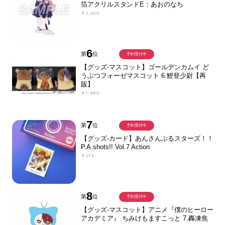
箔アクリルスタンドE：あおのなち
￥2,200
6
第
位
予約受付中
【グッズ-マスコット】ゴールデンカムイ ど
うぶつフォーゼマスコット 6.鯉登少尉【再
販】
￥1,980
7
第
位
予約受付中
【グッズ-カード】あんさんぶるスターズ！！
P.A.shots!! Vol.7 Action
￥275
8
第
位
予約受付中
【グッズ-マスコット】アニメ『僕のヒーロー
アカデミア』 ちみけもますこっと 7.轟凍焦