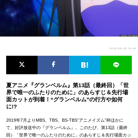
アニメ映画一覧
実写化映画一覧
今期アニメ曜日別一覧
春アニメ
夏アニメ
2019-09-25 15:40
秋アニメ
冬アニメ
男性声優/女性声優一覧
FOLLOW US
夏アニメ『グランベルム』第13話（最終回）「世
界で唯一のふたりのために」のあらすじ＆先行場
面カットが到着！“グランベルム”の行方や如何
に!?
2019年7月よりMBS、TBS、BS-TBS“アニメイズム”枠ほかに
て、好評放送中の『グランベルム』。このたび、第13話（最終
回）「世界で唯一のふたりのために」のあらすじ＆先行場面カッ