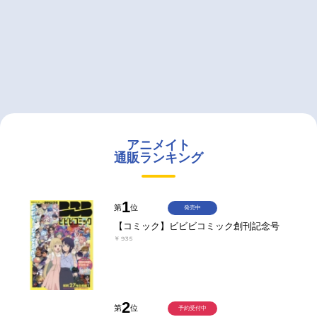
アニメイト
通販ランキング
1
第
位
発売中
【コミック】ビビビコミック創刊記念号
￥935
2
第
位
予約受付中