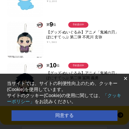
￥2,200
9
第
位
予約受付中
【グッズ-ぬいぐるみ】アニメ「鬼滅の刃」
ぽにすてっぷ 第二弾 不死川 玄弥
￥1,980
10
第
位
予約受付中
【グッズ-ぬいぐるみ】アニメ「鬼滅の刃」
×
ぽにすてっぷ 第二弾 冨岡 義勇
当サイトでは、サイトの利便性向上のため、クッキー
￥1,980
(Cookie)を使用しています。
サイトのクッキー(Cookie)の使用に関しては、
「クッキ
ーポリシー」
をお読みください。
すべて見る
同意する