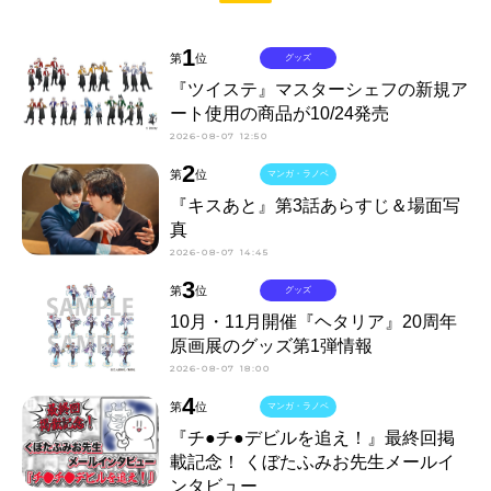
1
第
位
グッズ
『ツイステ』マスターシェフの新規ア
ート使用の商品が10/24発売
2026-08-07 12:50
2
第
位
マンガ・ラノベ
『キスあと』第3話あらすじ＆場面写
真
2026-08-07 14:45
3
第
位
グッズ
10月・11月開催『ヘタリア』20周年
原画展のグッズ第1弾情報
2026-08-07 18:00
4
第
位
マンガ・ラノベ
『チ●チ●デビルを追え！』最終回掲
載記念！ くぼたふみお先生メールイ
ンタビュー