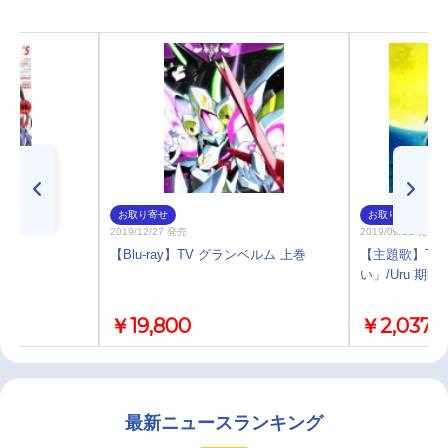
お取り寄せ
お取り寄せ
2019/12/27 発売
2019/09/11 発売
 #5
【Blu-ray】TV グランベルム 上巻
【主題歌】TV
い」/Uru 期
￥19,800
￥2,037
最新ニュースランキング