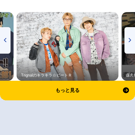
Trignalのキラキラ☆ビートＲ
森久
もっと見る