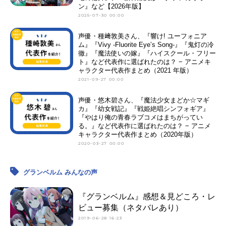
ン』など【2026年版】
2025-07-30 00:00
声優・種﨑敦美さん、『響け! ユーフォニア
ム』『Vivy -Fluorite Eyeʼs Song-』『鬼灯の冷
徹』『魔法使いの嫁』『ハイスクール・フリー
ト』など代表作に選ばれたのは？ − アニメキ
ャラクター代表作まとめ（2021 年版）
2021-09-27 00:00
声優・悠木碧さん、『魔法少女まどか☆マギ
カ』『幼女戦記』『戦姫絶唱シンフォギア』
『やはり俺の青春ラブコメはまちがってい
る。』など代表作に選ばれたのは？ − アニメ
キャラクター代表作まとめ（2020年版）
2020-03-27 00:00
グランベルム みんなの声
『グランベルム』感想＆見どころ・レ
ビュー募集（ネタバレあり）
2019-06-28 16:23