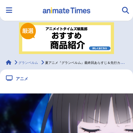
HOME
ランキング
アニメ
声優
ラジオ
みんなの声
グッズ
映画
animateTimes
グランベルム
夏アニメ『グランベルム』最終回あらすじ＆先行カット到着
アニメ
マンガ・ラノベ
ゲーム・アプリ
音楽
コスプレ
2.5次元
配信・Vtuber
トレンド
無料マンガ
最新記事一覧
アニメ記事一覧
声優記事一覧