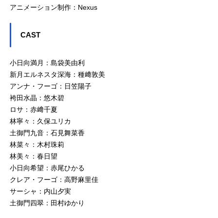
アニメーション制作：Nexus
CAST
小日向満月：島袋美由利
新月エルネスタ深海：種﨑敦美
アンナ・フーゴ：日笠陽子
袴田水晶：悠木碧
ロサ：赤﨑千夏
林寧々：久保ユリカ
土御門九音：石見舞菜香
林菜々：木村珠莉
林美々：春日望
小日向希望：赤尾ひかる
クレア・フーゴ：高野麻里佳
サーシャ：内山夕実
土御門四翠：田村ゆかり