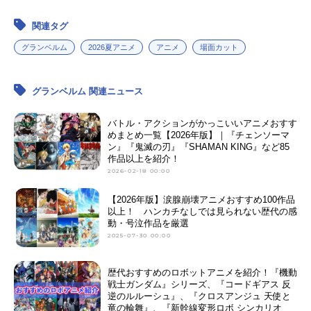
関連タグ
グランベルム
2026夏アニメ
アニメ
場面カット
グランベルム 関連ニュース
バトル・アクションがかっこいいアニメおすす
めまとめ一覧【2026年版】｜『チェンソーマ
ン』『鬼滅の刃』『SHAMAN KING』など85
作品以上を紹介！
2026-02-18 00:00
【2026年版】涙腺崩壊アニメおすすめ100作品
以上！ ハンカチなしでは見られない歴代の感
動・号泣作品を厳選
2025-07-30 00:00
歴代おすすめのロボットアニメを紹介！『機動
戦士ガンダム』シリーズ、『コードギアス 反
逆のルルーシュ』、『クロスアンジュ 天使と
竜の輪舞』、『新幹線変形ロボ シンカリオ