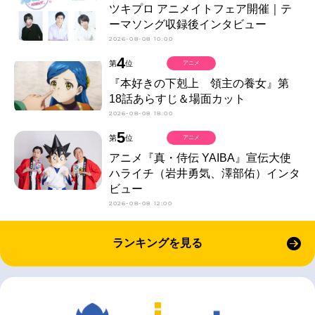
ツキプロ アニメイトフェア開催｜テ
ーマソング収録後インタビュー
2026-08-08 10:00
4
第
位
アニメ
『本好きの下剋上 領主の養女』第
18話あらすじ＆場面カット
2026-08-08 18:00
5
第
位
アニメ
アニメ『真・侍伝 YAIBA』宣伝大使
ハライチ（岩井勇気、澤部佑）インタ
ビュー
2026-08-08 12:00
ランキングを見る