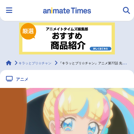
HOME
ランキング
アニメ
声優
ラジオ
みんなの声
グッズ
映画
animateTimes
キラッとプリ☆チャン
『キラッとプリ☆チャン』アニメ第77話 先行カット・あらすじ到着
アニメ
マンガ・ラノベ
ゲーム・アプリ
音楽
コスプレ
2.5次元
配信・Vtuber
トレンド
無料マンガ
最新記事一覧
アニメ記事一覧
声優記事一覧