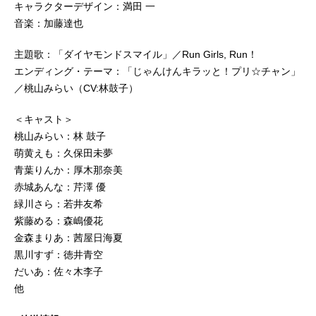
キャラクターデザイン：満田 一
音楽：加藤達也
主題歌：「ダイヤモンドスマイル」／Run Girls, Run！
エンディング・テーマ：「じゃんけんキラッと！プリ☆チャン」
／桃山みらい（CV:林鼓子）
＜キャスト＞
桃山みらい：林 鼓子
萌黄えも：久保田未夢
青葉りんか：厚木那奈美
赤城あんな：芹澤 優
緑川さら：若井友希
紫藤める：森嶋優花
金森まりあ：茜屋日海夏
黒川すず：徳井青空
だいあ：佐々木李子
他