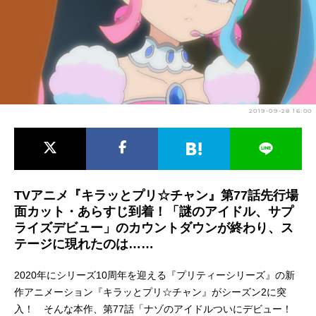
アニメ映画一覧
実写化映画一覧
今期アニメ曜日別一覧
春アニメ
夏アニメ
2019-09-28 16:00
秋アニメ
冬アニメ
男性声優/女性声優一覧
FOLLOW US
TVアニメ『キラッとプリ☆チャン』第77話先行場
面カット・あらすじ到着！「謎のアイドル、サプ
ライズデビュー」のカウントダウンが終わり、ス
テージに現れたのは……
2020年にシリーズ10周年を迎える『プリティーシリーズ』の新
作アニメーション『キラッとプリ☆チャン』がシーズン2に突
入！ そんな本作、第77話「ナゾのアイドルついにデビュー！