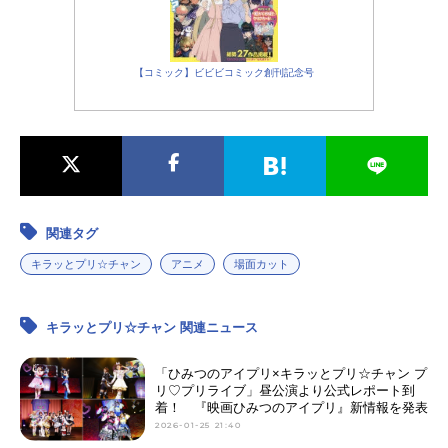
【コミック】ビビビコミック創刊記念号
関連タグ
キラッとプリ☆チャン
アニメ
場面カット
キラッとプリ☆チャン 関連ニュース
「ひみつのアイプリ×キラッとプリ☆チャン プ
リ♡プリライブ」昼公演より公式レポート到
着！ 『映画ひみつのアイプリ』新情報を発表
2026-01-25 21:40