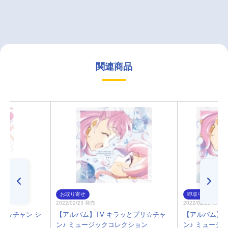
関連商品
お取り寄せ
即取り
2022/02/23 発売
2022/02/23 発売
プリ☆チャン シ
【アルバム】TV キラッとプリ☆チャ
【アルバム】T
ン♪ ミュージックコレクション
ン♪ ミュージ