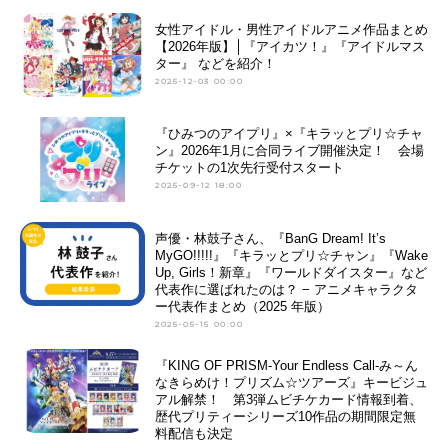
女性アイドル・男性アイドルアニメ作品まとめ
【2026年版】│『アイカツ！』『アイドルマス
ター』 などを紹介！
2025-12-03 00:00
『ひみつのアイプリ』×『キラッとプリ☆チャ
ン』2026年1月に合同ライブ開催決定！ 会場
チケットの1次先行受付スタート
2025-09-12 18:00
声優・林鼓子さん、『BanG Dream! It’s
MyGO!!!!!』『キラッとプリ☆チャン』『Wake
Up, Girls！新章』『ワールドダイスター』など
代表作に選ばれたのは？ − アニメキャラクタ
ー代表作まとめ（2025 年版）
2025-05-15 00:00
『KING OF PRISM-Your Endless Call-み～ん
なきらめけ！プリズム☆ツアーズ』キービジュ
アル解禁！ 第3弾ムビチケカード情報到着、
歴代プリティーシリーズ10作品の期間限定無
料配信も決定