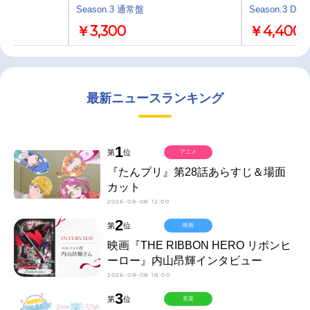
Season.3 通常盤
Season.3 DX
￥3,300
￥4,400
最新ニュースランキング
1
第
位
アニメ
『たんプリ』第28話あらすじ＆場面
カット
2026-08-08 12:00
2
第
位
映画
映画『THE RIBBON HERO リボンヒ
ーロー』内山昂輝インタビュー
2026-08-08 18:00
3
第
位
音楽