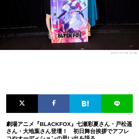
アニメ映画一覧
実写化映画一覧
今期アニメ曜日別一覧
春アニメ
夏アニメ
秋アニメ
冬アニメ
2019-10-05 21:55
男性声優/女性声優一覧
FOLLOW US
劇場アニメ『BLACKFOX』七瀬彩夏さん・戸松遥
さん・大地葉さん登壇！ 初日舞台挨拶でアフレ
コやオーディションの思い出を語る