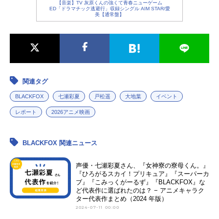
【音楽】TV 灰原くんの強くて青春ニューゲーム
ED「ドラマチック逃避行」収録シングル AIM STAR/愛
美【通常盤】
関連タグ
BLACKFOX
七瀬彩夏
戸松遥
大地葉
イベント
レポート
2026アニメ映画
BLACKFOX 関連ニュース
声優・七瀬彩夏さん、『女神寮の寮母くん。』
『ひろがるスカイ！プリキュア』『スーパーカ
ブ』『こみっくがーるず』『BLACKFOX』な
ど代表作に選ばれたのは？ − アニメキャラク
ター代表作まとめ（2024 年版）
2024-07-11 00:00