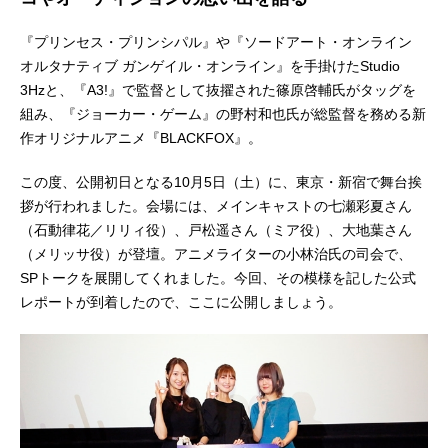
『プリンセス・プリンシパル』や『ソードアート・オンライン
オルタナティブ ガンゲイル・オンライン』を手掛けたStudio
3Hzと、『A3!』で監督として抜擢された篠原啓輔氏がタッグを
組み、『ジョーカー・ゲーム』の野村和也氏が総監督を務める新
作オリジナルアニメ『BLACKFOX』。
この度、公開初日となる10月5日（土）に、東京・新宿で舞台挨
拶が行われました。会場には、メインキャストの七瀬彩夏さん
（石動律花／リリィ役）、戸松遥さん（ミア役）、大地葉さん
（メリッサ役）が登壇。アニメライターの小林治氏の司会で、
SPトークを展開してくれました。今回、その模様を記した公式
レポートが到着したので、ここに公開しましょう。