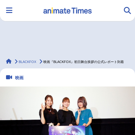
HOME
ランキング
アニメ
声優
animateTimes
ラジオ
みんなの声
グッズ
映画
BLACKFOX
映画『BLACKFOX』初日舞台挨拶の公式レポート到着
映画
マンガ・ラノベ
ゲーム・アプリ
音楽
コスプレ
2.5次元
配信・Vtuber
トレンド
無料マンガ
最新記事一覧
アニメ記事一覧
声優記事一覧