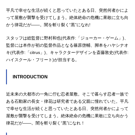
平凡で幸せな生活が続くと思っていたとある日、突然何者かによ
って屋敷が襲撃を受けてしまう。絶体絶命の危機に果敢に立ち向
かう律花だが――。闇を斬り裂く“黒”になれ!
スタッフは総監督に野村和也(代表作:「ジョーカー・ゲーム」)、
監督には本作が初の監督作品となる篠原啓輔、脚本をハヤシナオ
キ(代表作:「citrus」)、キャラクターデザインを斎藤敦史(代表作:
ハイスクール・フリート)が担当する。
INTRODUCTION
近未来の大都市の一角に佇む忍者屋敷。そこで暮らす忍者一族で
ある石動家の長女・律花は研究者である父親に憧れていた。平凡
で幸せな生活が続くと思っていたとある日、突然何者かによって
屋敷が襲撃を受けてしまう。絶体絶命の危機に果敢に立ち向かう
律花だが――。闇を斬り裂く“黒”になれ！