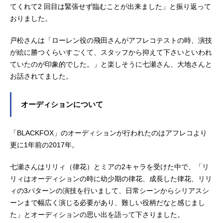
てくれて2 回目は緊張せず臨むことが出来ました」と振り返って
おりました。
戸松さんは「ローレン役の飛田さんがアフレコテストの時、演技
が絵に勝つくらいすごくて、スタッフから抑えて下さいといわれ
ていたのが印象的でした。」と楽しそうに七瀬さん、大地さんと
お話されてました。
オーディションについて
「BLACKFOX」のオーディションが行われたのはアフレコより
更に1年前の2017年。
七瀬さんはリリィ（律花）とミアの2キャラを受けた中で、「リ
リィはオーディションの時に幼少期の律花、成長した律花、リリ
ィの3パターンの演技を行いまして、日常シーンからシリアスシ
ーンまで幅広く演じる必要があり、難しい役柄だなと感じまし
た」とオーディションの思い出を語って下さりました。