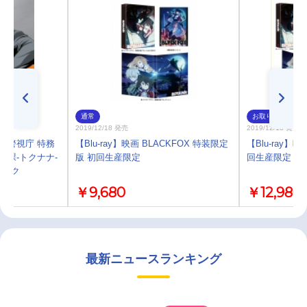
通常
お取り寄せ
2019/12/18 発売
2019/12/18 発売
 警視庁 特務
【Blu-ray】映画 BLACKFOX 特装限定
【Blu-ray】映
七課-トクナナ-
版 初回生産限定
回生産限定
ラック
￥9,680
￥12,980
最新ニュースランキング