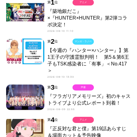
1
第
位
アニメ
『築地銀だこ』
×『HUNTER×HUNTER』第2弾コラ
ボ決定！
2026-08-10 11:10
2
第
位
マンガ・ラノベ
【今週の『ハンター×ハンター』】第
1王子の守護霊獣判明！ 第5＆第6王
子もTSK感染者に「有事」＜No.417
＞
2026-08-10 13:30
3
第
位
声優
『フラガリアメモリーズ』初のキャス
トライブより公式レポート到着！
2026-08-09 22:55
4
第
位
アニメ
『正反対な君と僕』第19話あらすじ
＆場面カット＆予告映像