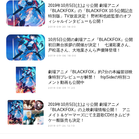
2019年10月5日(土)より公開 劇場アニメ
『BLACKFOX』の「BLACKFOX 10.5公開記念
特別版」TV放送決定！ 野村和也総監督のオフ
ィシャルインタビューも公開！
2019-09-20 18:00
10月5日公開の劇場アニメ『BLACKFOX』公開
初日舞台挨拶の開催が決定！ 七瀬彩夏さん、
戸松遥さん、大地葉さんら声優陣登壇！
2019-09-06 18:00
劇場アニメ『BLACKFOX』約7分の本編冒頭映
像特別プレビューが解禁！ fripSideの特別コ
メント動画も公開中
2019-08-09 11:20
2019年10月5日(土)より公開 劇場アニメ
『BLACKFOX』の上映劇場情報公開！ アニ
メイト＆ゲーマーズにて主題歌CD付きムビチ
ケ一般販売も決定！
2019-07-24 12:10