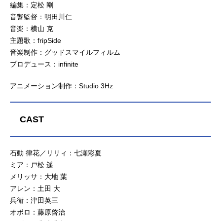
編集：定松 剛
音響監督：明田川仁
音楽：横山 克
主題歌：fripSide
音楽制作：グッドスマイルフィルム
プロデュース：infinite
アニメーション制作：Studio 3Hz
CAST
石動 律花／リリィ：七瀬彩夏
ミア：戸松 遥
メリッサ：大地 葉
アレン：土田 大
兵衛：津田英三
オボロ：藤原啓治