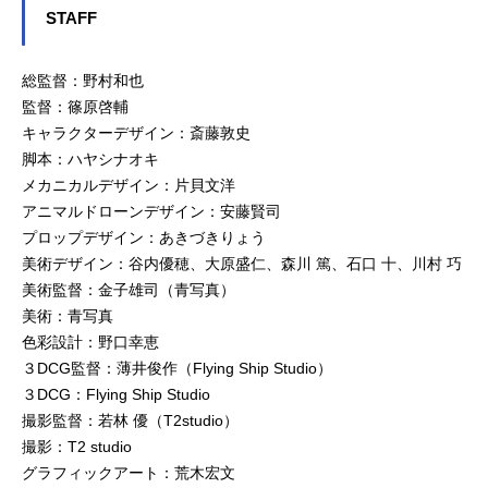
STAFF
総監督：野村和也
監督：篠原啓輔
キャラクターデザイン：斎藤敦史
脚本：ハヤシナオキ
メカニカルデザイン：片貝文洋
アニマルドローンデザイン：安藤賢司
プロップデザイン：あきづきりょう
美術デザイン：谷内優穂、大原盛仁、森川 篤、石口 十、川村 巧
美術監督：金子雄司（青写真）
美術：青写真
色彩設計：野口幸恵
３DCG監督：薄井俊作（Flying Ship Studio）
３DCG：Flying Ship Studio
撮影監督：若林 優（T2studio）
撮影：T2 studio
グラフィックアート：荒木宏文