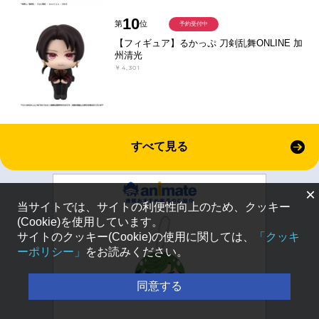
10
第
位
予約受付中
【フィギュア】るかっぷ 刀剣乱舞ONLINE 加
州清光
￥4,301
すべて見る
×
当サイトでは、サイトの利便性向上のため、クッキー
(Cookie)を使用しています。
サイトのクッキー(Cookie)の使用に関しては、
「クッキ
ーポリシー」
をお読みください。
同意する