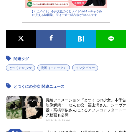
【くじメイト】今井文也のくじメイトVol.4～チャラめ
に見える幼馴染、実は一途で独占欲が強いんです～
関連タグ
とつくにの少女
漫画（コミック）
インタビュー
とつくにの少女 関連ニュース
長編アニメーション『とつくにの少女』本予告
映像解禁！ せんせ役・福山潤さん、シーヴァ
役・高橋李依さんによるアフレコアフタートー
ク動画も公開
2021-11-19 19:00
58