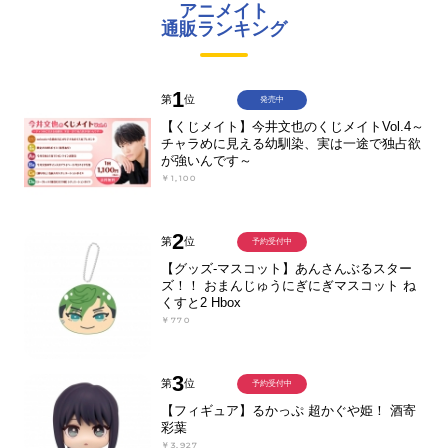
アニメイト
通販ランキング
1
第
位
発売中
【くじメイト】今井文也のくじメイトVol.4～
チャラめに見える幼馴染、実は一途で独占欲
が強いんです～
￥1,100
2
第
位
予約受付中
【グッズ-マスコット】あんさんぶるスター
ズ！！ おまんじゅうにぎにぎマスコット ね
くすと2 Hbox
￥770
3
第
位
予約受付中
【フィギュア】るかっぷ 超かぐや姫！ 酒寄
彩葉
￥3,927