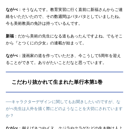
ながべ
：そうなんです。教育実習に行く直前に新福さんからご連
絡をいただいたので、その数週間はバタバタとしていましたね。
今も美術教員の免許は持っているんです。
新福
：だから美術の先生になる道もあったんですよね。でもそこ
から『とつくにの少女』の連載が始まって。
ながべ
：漫画家の道を作っていただき、今こうして5周年を迎え
ることができて。ありがたいことだなと思っています。
こだわり抜かれて生まれた単行本第1巻
──キャラクターデザインに関してもお聞きしたいのですが、な
がべ先生は人外を描く際にどのようなことを大切にされています
か？
ながべ
：例えばネコやイヌ、クジラやクラゲなどの生き物は人よ