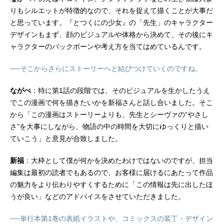
りもシルエットが特徴的なので、それを捉えて描くことが大事だ
と思っています。『とつくにの少女』の「先生」のキャラクター
デザインもまず、顔のビジュアルや体格から決めて、その後にキ
ャラクターのバックボーンや考え方を当てはめているんです。
──そこからさらにストーリーへと結びつけていくのですね。
ながべ
：特に第1話の段階では、そのビジュアルを生かしたうえ
でこの漫画で何を描きたいかを新福さんと話し合いました。そこ
から「この漫画はストーリーよりも、先生とシーヴァの“やさし
さ”を大事にしながら、物語の中の時間を大切にゆっくりと描い
ていこう」と意見が合致しました。
新福
：大枠として僕が何かを決めたわけではないのですが、担当
編集は最初の読者でもあるので、お客様に届けるにあたって作品
の魅力をより伝わりやすくするために「この情報は先に出したほ
うが良い」などのアドバイスをさせていただきました。
──単行本第1巻の表紙イラストや、コミックスの装丁・デザイン