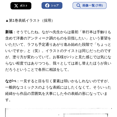
画像一覧 (7件)
シェア
ポスト
▲第1巻表紙イラスト（採用）
新福
：そうでしたね。ながべ先生からは最初「単行本は手触りも
含めて洋書のアンティーク調のものを目指したい」という要望を
いただいて、ラフも予定通りあがり進み始めた段階で「ちょっと
いいですか」と（笑）。イラストのテイストは同じだったのです
が、塗り方が変わっていて。お客様がパッと見た感じでは気にな
らない程度ではありつつも、我々としては差し替えたほうが良い
だろうということで各所に相談をして。
ながべ
：一見すると目を引く要素は弱いかもしれないのですが、
一般的なコミックスのような表紙にはしたくなくて。そういった
経緯から作品の雰囲気を大事にした今の表紙の形になっていま
す。