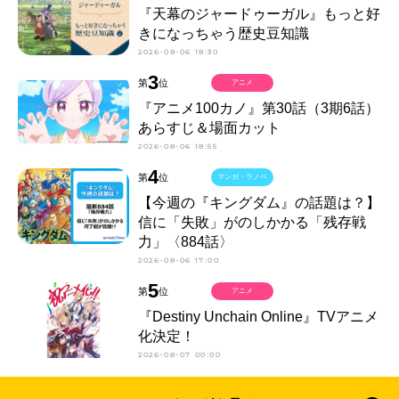
『天幕のジャードゥーガル』もっと好
きになっちゃう歴史豆知識
2026-08-06 18:30
3
第
位
アニメ
『アニメ100カノ』第30話（3期6話）
あらすじ＆場面カット
2026-08-06 18:55
4
第
位
マンガ・ラノベ
【今週の『キングダム』の話題は？】
信に「失敗」がのしかかる「残存戦
力」〈884話〉
2026-08-06 17:00
5
第
位
アニメ
『Destiny Unchain Online』TVアニメ
化決定！
2026-08-07 00:00