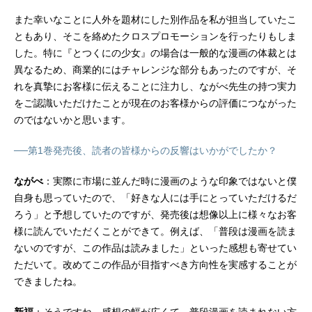
また幸いなことに人外を題材にした別作品を私が担当していたこ
ともあり、そこを絡めたクロスプロモーションを行ったりもしま
した。特に『とつくにの少女』の場合は一般的な漫画の体裁とは
異なるため、商業的にはチャレンジな部分もあったのですが、そ
れを真摯にお客様に伝えることに注力し、ながべ先生の持つ実力
をご認識いただけたことが現在のお客様からの評価につながった
のではないかと思います。
──第1巻発売後、読者の皆様からの反響はいかがでしたか？
ながべ
：実際に市場に並んだ時に漫画のような印象ではないと僕
自身も思っていたので、「好きな人には手にとっていただけるだ
ろう」と予想していたのですが、発売後は想像以上に様々なお客
様に読んでいただくことができて。例えば、「普段は漫画を読ま
ないのですが、この作品は読みました」といった感想も寄せてい
ただいて。改めてこの作品が目指すべき方向性を実感することが
できましたね。
新福
：そうですね。感想の幅が広くて、普段漫画を読まれない方