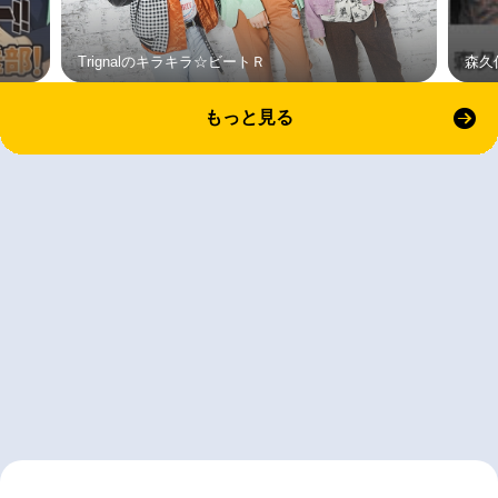
Trignalのキラキラ☆ビートＲ
森久
もっと見る