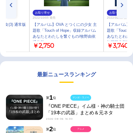
お取り寄せ
お取り寄せ
2022/10/05 発売
2022/10/05 発売
女(3) 通常版
【アルバム】OVA とつくにの少女 主
【アルバム】O
題歌「Touch of Hope」収録アルバム
題歌「Touch 
あなたとわたしを繋ぐもの/牧野由依
あなたとわたし
通常盤
初回限定盤B
￥2,750
￥3,740
最新ニュースランキング
1
第
位
マンガ・ラノベ
『ONE PIECE』イム様・神の騎士団
「19本の武器」まとめ＆元ネタ
2026-08-06 16:30
2
第
位
アニメ