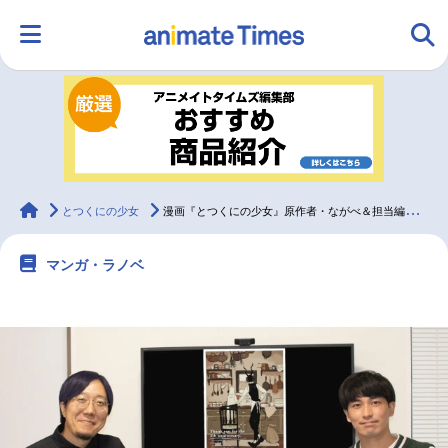
HOME
ランキング
アニメ
声優
ラジオ
みんなの声
グッズ
映画
animateTimes
とつくにの少女
漫画『とつくにの少女』原作者・ながべ＆担当編集・新福インタビュー
マンガ・ラノベ
マンガ・ラノベ
ゲーム・アプリ
音楽
コスプレ
2.5次元
配信・Vtuber
トレンド
無料マンガ
最新記事一覧
アニメ記事一覧
声優記事一覧