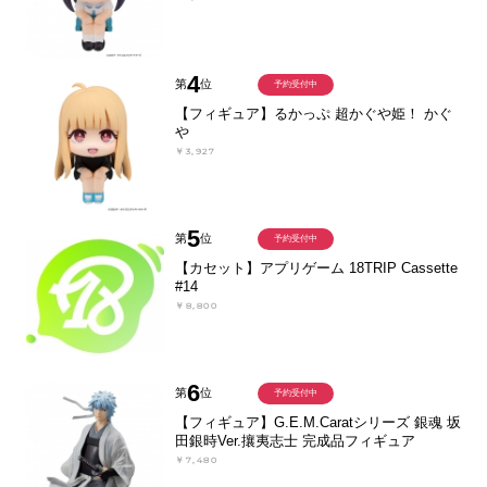
4
第
位
予約受付中
【フィギュア】るかっぷ 超かぐや姫！ かぐ
や
￥3,927
5
第
位
予約受付中
【カセット】アプリゲーム 18TRIP Cassette
#14
￥8,800
6
第
位
予約受付中
【フィギュア】G.E.M.Caratシリーズ 銀魂 坂
田銀時Ver.攘夷志士 完成品フィギュア
￥7,480