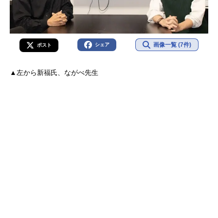
画像一覧 (7件)
シェア
ポスト
▲左から新福氏、ながべ先生