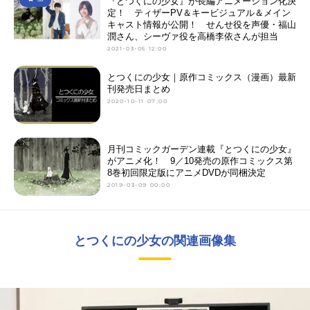
『とつくにの少女』が長編アニメーション化決
定！ ティザーPV＆キービジュアル＆メイン
キャスト情報が公開！ せんせ役を声優・福山
潤さん、シーヴァ役を高橋李依さんが担当
2021-03-05 12:00
とつくにの少女｜原作コミックス（漫画）最新
刊発売日まとめ
2020-10-11 07:00
月刊コミックガーデン連載『とつくにの少女』
がアニメ化！ 9／10発売の原作コミックス第
8巻初回限定版にアニメDVDが同梱決定
2019-03-09 00:00
とつくにの少女の関連画像集