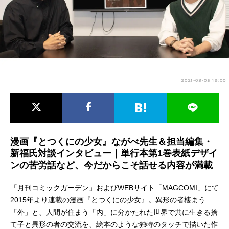
アニメ映画一覧
実写化映画一覧
今期アニメ曜日別一覧
春アニメ
夏アニメ
2021-03-05 19:00
秋アニメ
冬アニメ
男性声優/女性声優一覧
FOLLOW US
漫画『とつくにの少女』ながべ先生＆担当編集・
新福氏対談インタビュー｜単行本第1巻表紙デザイ
ンの苦労話など、今だからこそ話せる内容が満載
「月刊コミックガーデン」およびWEBサイト「MAGCOMI」にて
2015年より連載の漫画『とつくにの少女』。異形の者棲まう
「外」と、人間が住まう「内」に分かたれた世界で共に生きる捨
て子と異形の者の交流を、絵本のような独特のタッチで描いた作