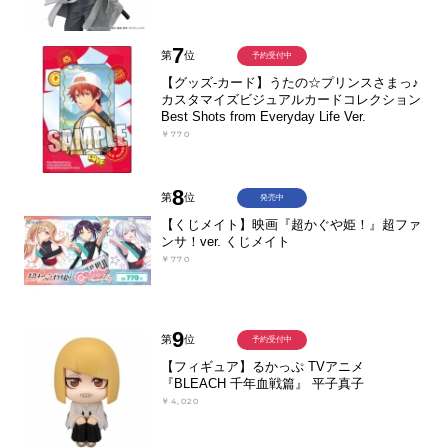
7
第
位
予約受付中
【グッズ-カード】うたの☆プリンスさまっ♪
カスタマイズビジュアルカードコレクション
Best Shots from Everyday Life Ver.
￥770
8
第
位
発売中
【くじメイト】映画『超かぐや姫！』超ファ
ンサ！ver. くじメイト
￥770
9
第
位
予約受付中
【フィギュア】るかっぷ TVアニメ
『BLEACH 千年血戦篇』 平子真子
￥4,020