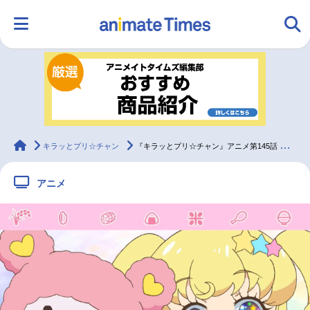
HOME
ランキング
アニメ
声優
ラジオ
みんなの声
グッズ
映画
animateTimes
キラッとプリ☆チャン
『キラッとプリ☆チャン』アニメ第145話 先行カット・あらすじ到着
アニメ
マンガ・ラノベ
ゲーム・アプリ
音楽
コスプレ
2.5次元
配信・Vtuber
トレンド
無料マンガ
最新記事一覧
アニメ記事一覧
声優記事一覧