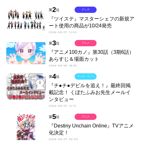
2
第
位
グッズ
『ツイステ』マスターシェフの新規ア
ート使用の商品が10/24発売
2026-08-07 12:50
3
第
位
アニメ
『アニメ100カノ』第30話（3期6話）
あらすじ＆場面カット
2026-08-06 18:55
4
第
位
マンガ・ラノベ
『チ●チ●デビルを追え！』最終回掲
載記念！ くぼたふみお先生メールイ
ンタビュー
2026-08-07 12:15
5
第
位
アニメ
『Destiny Unchain Online』TVアニメ
化決定！
2026-08-07 00:00