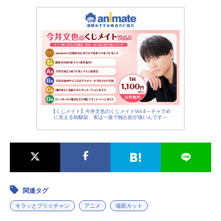
【くじメイト】今井文也のくじメイトVol.4～チャラめ
に見える幼馴染、実は一途で独占欲が強いんです～
関連タグ
キラッとプリ☆チャン
アニメ
場面カット