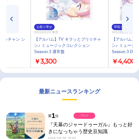
お取り寄せ
即取り
2022/02/23 発売
2022/02/23 発売
プリ☆チャン シ
【アルバム】TV キラッとプリ☆チャ
【アルバム】T
ン♪ ミュージックコレクション
ン♪ ミュージ
Season.3 通常盤
Season.3 DX
￥3,300
￥4,400
最新ニュースランキング
1
第
位
アニメ
『天幕のジャードゥーガル』もっと好
きになっちゃう歴史豆知識
2026-08-06 18:30