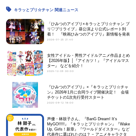
キラッとプリ☆チャン 関連ニュース
「ひみつのアイプリ×キラッとプリ☆チャン プ
リ♡プリライブ」昼公演より公式レポート到
着！ 『映画ひみつのアイプリ』新情報を発表
2026-01-25 21:40
女性アイドル・男性アイドルアニメ作品まとめ
【2026年版】│『アイカツ！』『アイドルマス
ター』 などを紹介！
2025-12-03 00:00
『ひみつのアイプリ』×『キラッとプリ☆チャ
ン』2026年1月に合同ライブ開催決定！ 会場
チケットの1次先行受付スタート
2025-09-12 18:00
声優・林鼓子さん、『BanG Dream! It’s
MyGO!!!!!』『キラッとプリ☆チャン』『Wake
Up, Girls！新章』『ワールドダイスター』など
代表作に選ばれたのは？ − アニメキャラクタ