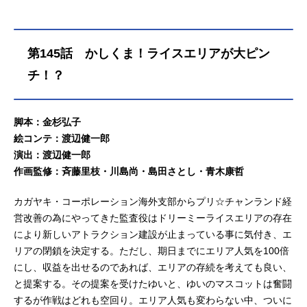
第145話 かしくま！ライスエリアが大ピン
チ！？
脚本：金杉弘子
絵コンテ：渡辺健一郎
演出：渡辺健一郎
作画監修：斉藤里枝・川島尚・島田さとし・青木康哲
カガヤキ・コーポレーション海外支部からプリ☆チャンランド経
営改善の為にやってきた監査役はドリーミーライスエリアの存在
により新しいアトラクション建設が止まっている事に気付き、エ
リアの閉鎖を決定する。ただし、期日までにエリア人気を100倍
にし、収益を出せるのであれば、エリアの存続を考えても良い、
と提案する。その提案を受けたゆいと、ゆいのマスコットは奮闘
するが作戦はどれも空回り。エリア人気も変わらない中、ついに