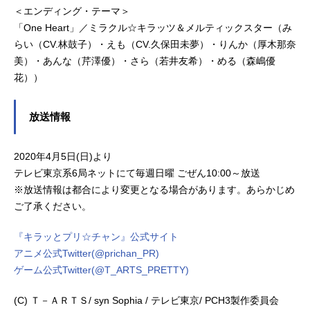
＜エンディング・テーマ＞
「One Heart」／ミラクル☆キラッツ＆メルティックスター（み
らい（CV.林鼓子）・えも（CV.久保田未夢）・りんか（厚木那奈
美）・あんな（芹澤優）・さら（若井友希）・める（森嶋優
花））
放送情報
2020年4月5日(日)より
テレビ東京系6局ネットにて毎週日曜 ごぜん10:00～放送
※放送情報は都合により変更となる場合があります。あらかじめ
ご了承ください。
『キラッとプリ☆チャン』公式サイト
アニメ公式Twitter(@prichan_PR)
ゲーム公式Twitter(@T_ARTS_PRETTY)
(C) Ｔ－ＡＲＴＳ/ syn Sophia / テレビ東京/ PCH3製作委員会