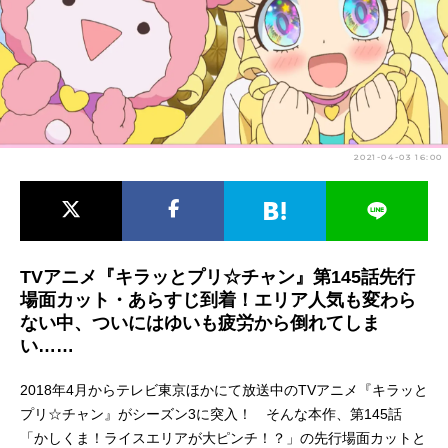
アニメ映画一覧
実写化映画一覧
今期アニメ曜日別一覧
春アニメ
夏アニメ
2021-04-03 16:00
秋アニメ
冬アニメ
男性声優/女性声優一覧
FOLLOW US
TVアニメ『キラッとプリ☆チャン』第145話先行
場面カット・あらすじ到着！エリア人気も変わら
ない中、ついにはゆいも疲労から倒れてしま
い……
2018年4月からテレビ東京ほかにて放送中のTVアニメ『キラッと
プリ☆チャン』がシーズン3に突入！ そんな本作、第145話
「かしくま！ライスエリアが大ピンチ！？」の先行場面カットと