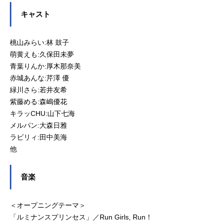
キャスト
桃山みらい:林 鼓子
萌黄えも:久保田未夢
青葉りんか:厚木那奈美
赤城あんな:芹澤 優
緑川さら:若井友希
紫藤める:森嶋優花
キラッCHU:山下七海
メルパン:大森日雅
ラビリィ:田中美海
他
音楽
＜オープニングテーマ＞
「ルミナンスプリンセス」／Run Girls, Run！