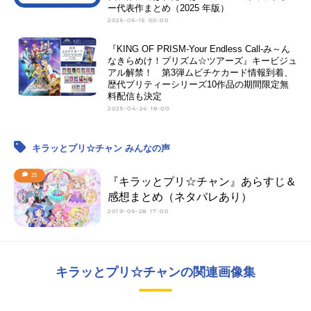
ー代表作まとめ（2025 年版）
2025-05-15 00:00
『KING OF PRISM-Your Endless Call-み～ん
なきらめけ！プリズム☆ツアーズ』キービジュ
アル解禁！ 第3弾ムビチケカード情報到着、
歴代プリティーシリーズ10作品の期間限定無
料配信も決定
2025-04-24 18:00
キラッとプリ☆チャン みんなの声
25
『キラッとプリ☆チャン』あらすじ＆
感想まとめ（ネタバレあり）
2019-05-28 17:00
キラッとプリ☆チャンの関連画像集