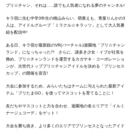
プリ☆チャン、それは......誰でも人気者になれる夢のチャンネル!
キラ宿に住む中学3年生の桃山みらい、萌黄えも、青葉りんかの3
人は、アイドルグループ「ミラクル☆キラッツ」として大人気番
組を配信中!
ある日、キラ宿が最新鋭のVR(バーチャル)遊園地「プリ☆チャン
ランド」になっちゃった!? さらに、謎多き少女・イブが社長を
務め、プリ☆チャンランドを運営するカガヤキ・コーポレーショ
ンが、次世代トッププリ☆チャンアイドルを決める「プリンセス
カップ」の開催を宣言!
大会に参加するため、みらいたちはチームに与えられた最新アイ
テム「プリたまGO」を使ってマスコットを育てることに！
友だちやマスコットと力を合わせ、遊園地の各エリアで「イルミ
ナージュコーデ」をゲット！
大会を勝ち抜き、より多くのエリアでプリンセスとなったアイド