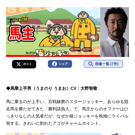
画像一覧 (7件)
シェア
ポスト
◆馬乗上手男（うまのり うまお）CV：大野智敬
馬に乗るのが上手い、百戦錬磨のスタージョッキー。あらゆる競
走馬を勝たせてきた「勝利請負人」で、馬主からのオファーはひ
っきりなしの人気者だが、なぜか猫ジョッキーを執拗にライバル
視する。きれいに割れたアゴがチャームポイント。