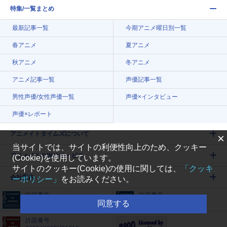
特集/一覧まとめ
最新記事一覧
今期アニメ曜日別一覧
春アニメ
夏アニメ
秋アニメ
冬アニメ
アニメ記事一覧
声優記事一覧
男性声優/女性声優一覧
声優×インタビュー
声優×レポート
アニメイトタイムズについて
×
当サイトでは、サイトの利便性向上のため、クッキー
アニメイトのWebサービス
(Cookie)を使用しています。
サイトのクッキー(Cookie)の使用に関しては、
「クッキ
会社案内
ーポリシー」
をお読みください。
許諾番号
許諾番号
同意する
9005542009Y56084
9005542008Y30005
許諾番号