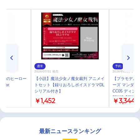
通常
予約
2026/07/31 発売
2026年09月 中 
 僕のヒーロー
【小説】魔法少女ノ魔女裁判 アニメイ
【プラモデル】B
ver.
トセット【録りおろしボイスドラマDL
ーズ マンダロ
シリアル付き】
CC05 ディ
75805【再販】
￥1,452
￥3,344
最新ニュースランキング