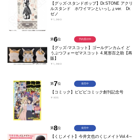
【グッズ-スタンドポップ】Dr.STONE アクリ
ルスタンド ホワイマンといっしょver. Dr.
ゼノ
￥1,980
6
第
位
予約受付中
【グッズ-マスコット】ゴールデンカムイ ど
うぶつフォーゼマスコット 4.尾形百之助【再
販】
￥1,980
7
第
位
発売中
【コミック】ビビビコミック創刊記念号
￥935
8
第
位
発売中
【くじメイト】今井文也のくじメイトVol.4～