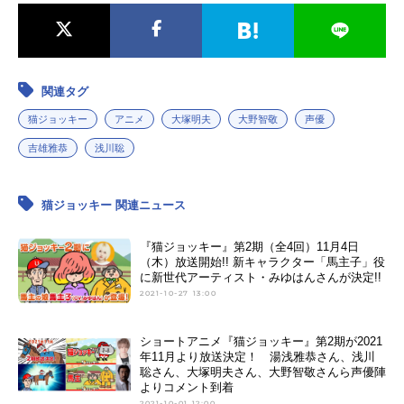
関連タグ
猫ジョッキー
アニメ
大塚明夫
大野智敬
声優
吉雄雅恭
浅川聡
猫ジョッキー 関連ニュース
『猫ジョッキー』第2期（全4回）11月4日
（木）放送開始!! 新キャラクター「馬主子」役
に新世代アーティスト・みゆはんさんが決定!!
2021-10-27 13:00
ショートアニメ『猫ジョッキー』第2期が2021
年11月より放送決定！ 湯浅雅恭さん、浅川
聡さん、大塚明夫さん、大野智敬さんら声優陣
よりコメント到着
2021-10-01 12:00