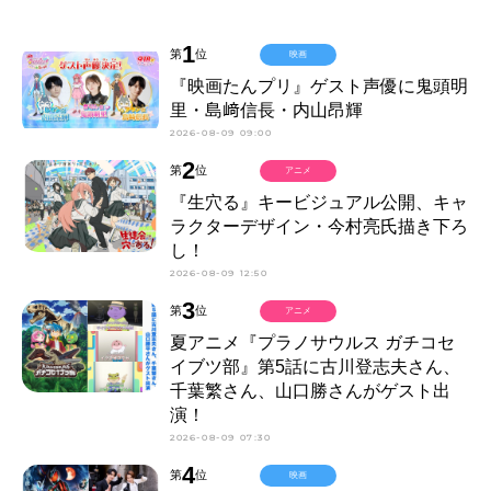
1
第
位
映画
『映画たんプリ』ゲスト声優に鬼頭明
里・島﨑信長・内山昂輝
2026-08-09 09:00
2
第
位
アニメ
『生穴る』キービジュアル公開、キャ
ラクターデザイン・今村亮氏描き下ろ
し！
2026-08-09 12:50
3
第
位
アニメ
夏アニメ『プラノサウルス ガチコセ
イブツ部』第5話に古川登志夫さん、
千葉繁さん、山口勝さんがゲスト出
演！
2026-08-09 07:30
4
第
位
映画