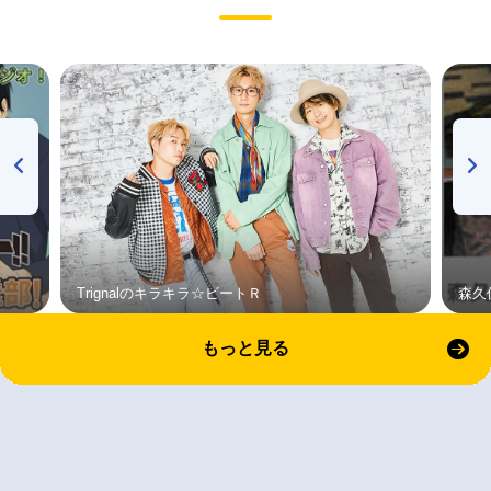
Trignalのキラキラ☆ビートＲ
森久
もっと見る