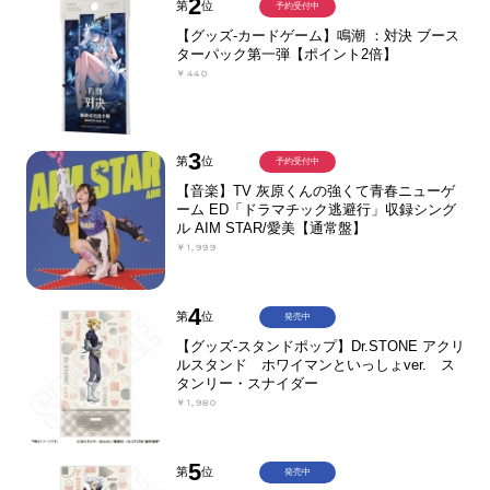
2
第
位
予約受付中
【グッズ-カードゲーム】鳴潮 ：対決 ブース
ターパック第一弾【ポイント2倍】
￥440
3
第
位
予約受付中
【音楽】TV 灰原くんの強くて青春ニューゲ
ーム ED「ドラマチック逃避行」収録シング
ル AIM STAR/愛美【通常盤】
￥1,999
4
第
位
発売中
【グッズ-スタンドポップ】Dr.STONE アクリ
ルスタンド ホワイマンといっしょver. ス
タンリー・スナイダー
￥1,980
5
第
位
発売中