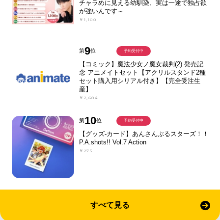
チャラめに見える幼馴染、実は一途で独占欲
が強いんです～
￥1,100
9
第
位
予約受付中
【コミック】魔法少女ノ魔女裁判(2) 発売記
念 アニメイトセット【アクリルスタンド2種
セット購入用シリアル付き】【完全受注生
産】
￥2,684
10
第
位
予約受付中
【グッズ-カード】あんさんぶるスターズ！！
P.A.shots!! Vol.7 Action
￥275
すべて見る