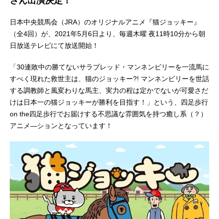
さん出演決定！
日本中央競馬会（JRA）のオリジナルアニメ『猫ジョッキー』
（全4回）が、2021年5月6日より、毎週木曜 夜11時10分から朝
日放送テレビにて放送開始！
「30連敗中の勝てないサラブレッド・マンネンビリーを一流馬に
すべく現れた救世主は、猫のジョッキー?! マンネンビリーを世話
する調教師と風変わりな馬主、実力の程は定かでないが可愛さだ
けは日本一の猫ジョッキーが勝利を目指す！」という、四足歩行
on the四足歩行でお届けする不思議な雰囲気を持つ癒し系（？）
アニメ―ションとなっています！