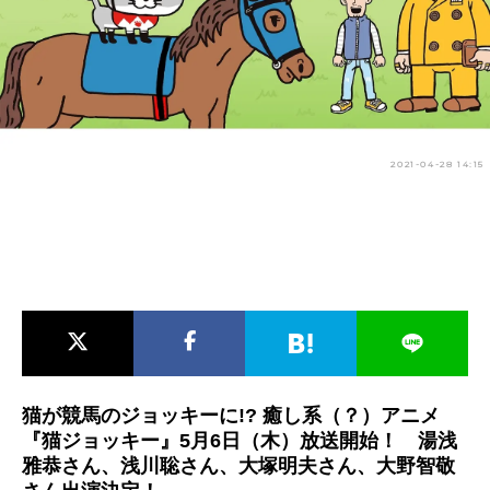
アニメ映画一覧
実写化映画一覧
今期アニメ曜日別一覧
春アニメ
夏アニメ
2021-04-28 14:15
秋アニメ
冬アニメ
男性声優/女性声優一覧
FOLLOW US
猫が競馬のジョッキーに!? 癒し系（？）アニメ
『猫ジョッキー』5月6日（木）放送開始！ 湯浅
雅恭さん、浅川聡さん、大塚明夫さん、大野智敬