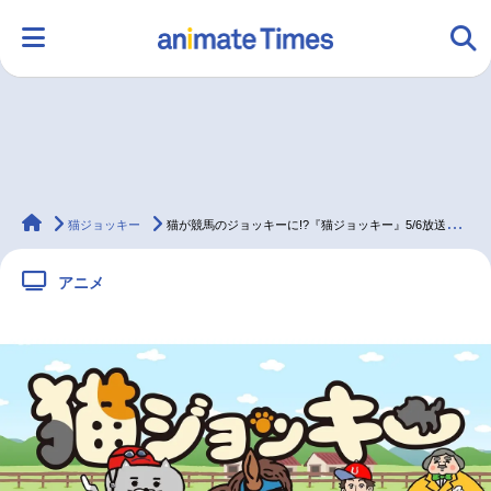
HOME
ランキング
アニメ
声優
animateTimes
ラジオ
みんなの声
グッズ
映画
猫ジョッキー
猫が競馬のジョッキーに!?『猫ジョッキー』5/6放送開始
アニメ
マンガ・ラノベ
ゲーム・アプリ
音楽
コスプレ
2.5次元
配信・Vtuber
トレンド
無料マンガ
最新記事一覧
アニメ記事一覧
声優記事一覧