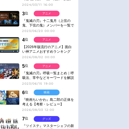
2024/03/11 16:00
3
位
アニメ
『鬼滅の刃』十二鬼月（上弦の
鬼、下弦の鬼）メンバーを一覧で
紹介＆解説（登場鬼の情報まと
2023/06/20 00:00
め）
4
位
アニメ
【2026年版流行のアニメ】面白
い神アニメおすすめランキング
【名作・話題作】｜ジャンル別人
2026/08/02 00:00
気作品をピックアップ
5
位
アニメ
『鬼滅の刃』呼吸一覧まとめ｜呼
吸法、常中などキーワードを解説
2023/06/15 19:00
6
位
映画
『映画ちいかわ』島二郎の正体を
考える【考察・レビュー】
2026/08/03 12:00
7
位
グッズ
『ツイステ』マスターシェフの新