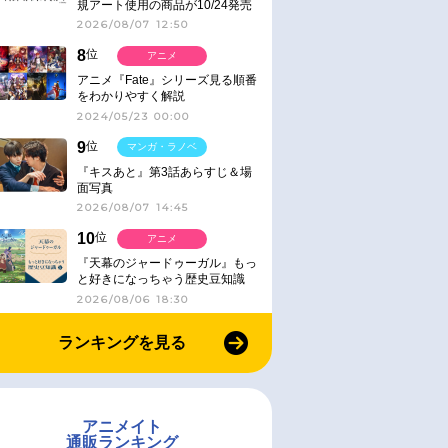
規アート使用の商品が10/24発売
2026/08/07 12:50
8
位
アニメ
アニメ『Fate』シリーズ見る順番
をわかりやすく解説
2024/05/23 00:00
9
位
マンガ・ラノベ
『キスあと』第3話あらすじ＆場
面写真
2026/08/07 14:45
10
位
アニメ
『天幕のジャードゥーガル』もっ
と好きになっちゃう歴史豆知識
2026/08/06 18:30
ランキングを見る
アニメイト
通販ランキング