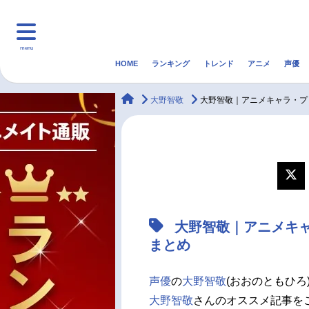
menu
HOME
ランキング
トレンド
アニメ
声優
HOME
ランキング
アニ
animateTimes
大野智敬
大野智敬｜アニメキャラ・プ
マンガ・ラノベ
ゲーム・アプリ
音楽
最新記事一覧
アニメ記事一覧
大野智敬｜アニメキ
声優記事一覧
まとめ
声優
の
大野智敬
(おおのともひろ
大野智敬
さんのオススメ記事を