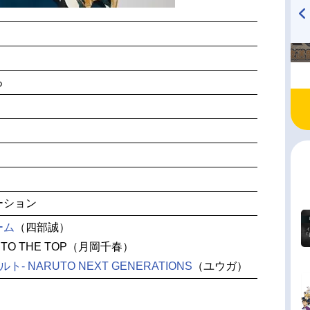
TVアニメ『戦隊大失格』
ハイキュー!! 烏野高校放送部!
radio 大直会 2nd season
ろ
ーション
ーム
（四部誠）
TO THE TOP（月岡千春）
ルト- NARUTO NEXT GENERATIONS
（ユウガ）