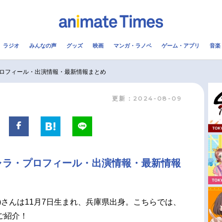
ラジオ
みんなの声
グッズ
映画
マンガ・ラノベ
ゲーム・アプリ
音楽
メ
声優
ラジオ
み
ロフィール・出演情報・最新情報まとめ
更新：2024-08-09
コスプレ
2.5次元
配信
アニメ映画一覧
今期アニメ曜日別一覧
実写化映画一覧
春アニメ
ャラ・プロフィール・出演情報・最新情報
男性声優/女性声優一覧
夏アニメ
FOLLOW US
)さんは11月7日生まれ、兵庫県出身。こちらでは、
ご紹介！