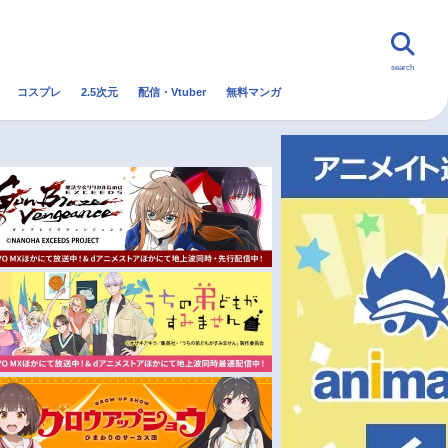
search
コスプレ
2.5次元
配信・Vtuber
無料マンガ
んなの声
グッズ
映画
・Vtuber
トレンド
無料マンガ
秋アニメ
冬アニメ