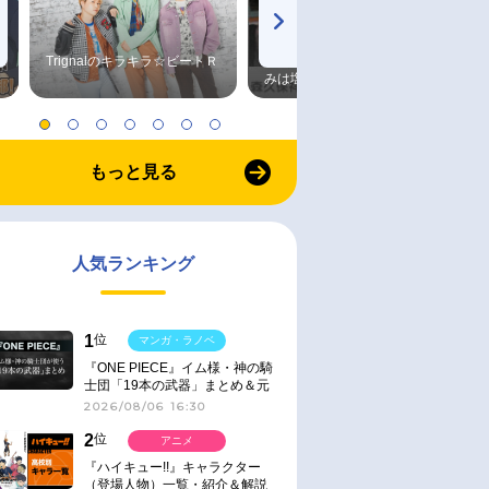
Trignalのキラキラ☆ビートＲ
森久保祥太郎×浪川大輔 つま
みは塩だけ
もっと見る
人気ランキング
1
位
マンガ・ラノベ
『ONE PIECE』イム様・神の騎
士団「19本の武器」まとめ＆元
ネタ
2026/08/06 16:30
2
位
アニメ
『ハイキュー!!』キャラクター
（登場人物）一覧・紹介＆解説