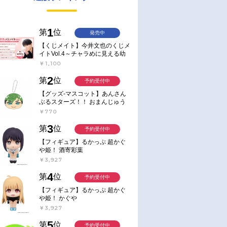
1
第
位
発売中
【くじメイト】今井文也のくじメ
イトVol.4～チャラめに見える幼
馴染、実は一途で独占欲が強いん
￥1,100
です～
2
第
位
予約受付中
【グッズ-マスコット】あんさん
ぶるスターズ！！ おまんじゅう
にぎにぎマスコット ねくすと2
￥770
Hbox
3
第
位
予約受付中
【フィギュア】るかっぷ 超かぐ
や姫！ 酒寄彩葉
￥3,927
4
第
位
予約受付中
【フィギュア】るかっぷ 超かぐ
や姫！ かぐや
￥3,927
5
第
位
予約受付中