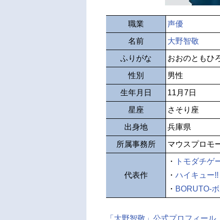
職業
声優
名前
大野智敬
ふりがな
おおのともひ
性別
男性
生年月日
11月7日
星座
さそり座
出身地
兵庫県
所属事務所
マウスプロモ
・
トモダチゲ
代表作
・
ハイキュー!!
・
BORUTO-ボ
「大野智敬」公式プロフィール