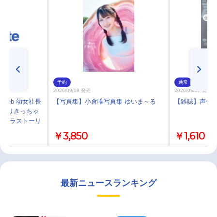
予約
通常
2026/09/18 発売
2026/08/07 発売
Web 幼女社長
【写真集】小倉唯写真集 ゆいま～る
【雑誌】声優グ
唯) なりきっちゃ
デレラストーリ
￥3,850
￥1,610
最新ニュースランキング