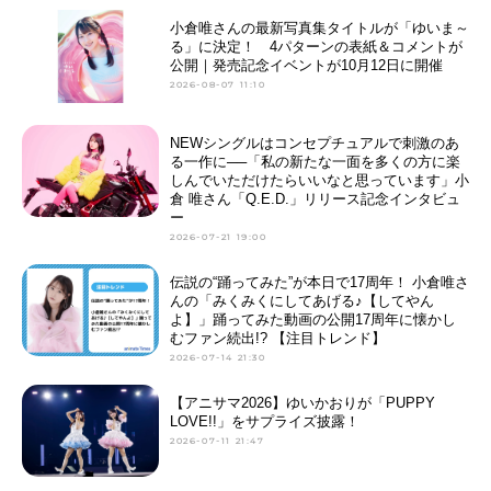
小倉唯さんの最新写真集タイトルが「ゆいま～
る」に決定！ 4パターンの表紙＆コメントが
公開｜発売記念イベントが10月12日に開催
2026-08-07 11:10
NEWシングルはコンセプチュアルで刺激のあ
る一作に──「私の新たな一面を多くの方に楽
しんでいただけたらいいなと思っています」小
倉 唯さん「Q.E.D.」リリース記念インタビュ
ー
2026-07-21 19:00
伝説の“踊ってみた”が本日で17周年！ 小倉唯さ
んの「みくみくにしてあげる♪【してやん
よ】」踊ってみた動画の公開17周年に懐かし
むファン続出!? 【注目トレンド】
2026-07-14 21:30
【アニサマ2026】ゆいかおりが「PUPPY
LOVE!!」をサプライズ披露！
2026-07-11 21:47