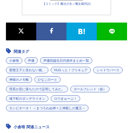
【コミック】魔法少女ノ魔女裁判(2)
関連タグ
小倉唯
声優
声優別誕生日代表作まとめ一覧
変態王子と笑わない猫。
HUGっと！プリキュア
シャドウバース
神様のメモ帳
ひなこのーと
理系が恋に落ちたので証明してみた。
ガールフレンド（仮）
城下町のダンデライオン
ロウきゅーぶ！
カンピオーネ！ ～まつろわぬ神々と神殺しの魔王～
小倉唯 関連ニュース