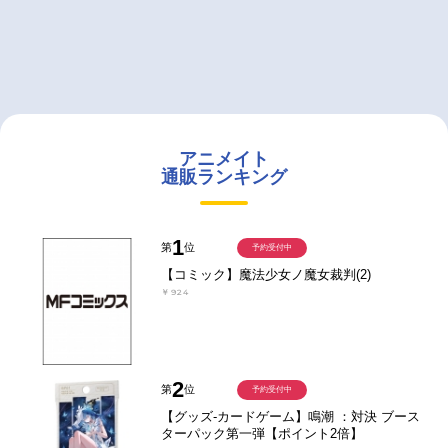
アニメイト
通販ランキング
1
第
位
予約受付中
【コミック】魔法少女ノ魔女裁判(2)
￥924
2
第
位
予約受付中
【グッズ-カードゲーム】鳴潮 ：対決 ブース
ターパック第一弾【ポイント2倍】