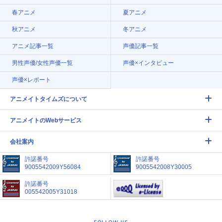
春アニメ
夏アニメ
秋アニメ
冬アニメ
アニメ記事一覧
声優記事一覧
男性声優/女性声優一覧
声優×インタビュー
声優×レポート
アニメイトタイムズについて
アニメイトのWebサービス
会社案内
許諾番号
許諾番号
9005542009Y56084
9005542008Y30005
許諾番号
005542005Y31018