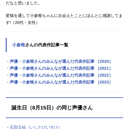
だなと思いました。
変猫を通して小倉唯ちゃんに出会えたことにほんとに感謝してま
す!（20代・女性）
小倉唯
さんの代表作記事一覧
・
声優・小倉唯さんのみんなが選んだ代表作記事 ［2020］
・
声優・小倉唯さんのみんなが選んだ代表作記事 ［2021］
・
声優・小倉唯さんのみんなが選んだ代表作記事 ［2022］
・
声優・小倉唯さんのみんなが選んだ代表作記事 ［2023］
誕生日（8月15日）の同じ声優さん
・
石田圭祐（いしだけいすけ）