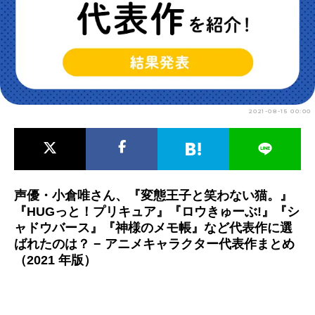
アニメ映画一覧
実写化映画一覧
今期アニメ曜日別一覧
春アニメ
夏アニメ
2021-08-15 00:00
秋アニメ
冬アニメ
男性声優/女性声優一覧
FOLLOW US
声優・小倉唯さん、『変態王子と笑わない猫。』
『HUGっと！プリキュア』『ロウきゅーぶ!』『シ
ャドウバース』『神様のメモ帳』など代表作に選
ばれたのは？ − アニメキャラクター代表作まとめ
（2021 年版）