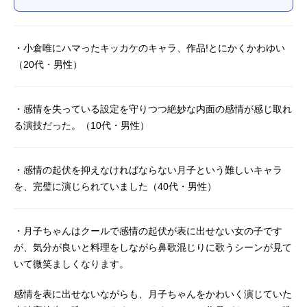
・小倉唯にハマったキッカケのキャラ、作品!とにかくかわゆい
（20代・男性）
・感情を失っている設定を守りつつ絶妙な内面の感情が感じ取れ
る演技だった。（10代・男性）
・感情の起伏を抑えなければならない月子という難しいキャラ
を、完璧に演じられていました（40代・男性）
・月子ちゃんはクールで感情の起伏が表に出せない女の子です
が、気分が良いと料理をしながら鼻歌混じりに歌うシーンが見て
いて微笑ましくなります。
感情を表に出せないながらも、月子ちゃんをかわいく演じていた