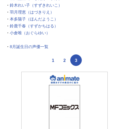
・
鈴木れい子（すずきれいこ）
・
羽月理恵（はづきりえ）
・
本多陽子（ほんだようこ）
・
鈴鹿千春（すずかちはる）
・
小倉唯（おぐらゆい）
・
8月誕生日の声優一覧
1
2
3