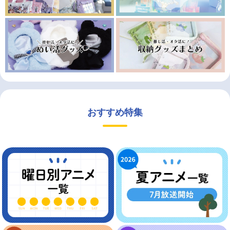
おすすめ特集