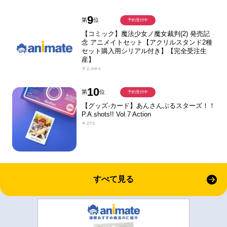
9
第
位
予約受付中
【コミック】魔法少女ノ魔女裁判(2) 発売記
念 アニメイトセット【アクリルスタンド2種
セット購入用シリアル付き】【完全受注生
産】
￥2,684
10
第
位
予約受付中
【グッズ-カード】あんさんぶるスターズ！！
P.A.shots!! Vol.7 Action
￥275
すべて見る