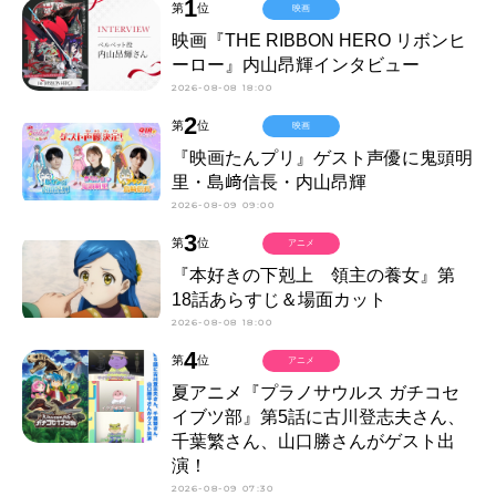
1
第
位
映画
映画『THE RIBBON HERO リボンヒ
ーロー』内山昂輝インタビュー
2026-08-08 18:00
2
第
位
映画
『映画たんプリ』ゲスト声優に鬼頭明
里・島﨑信長・内山昂輝
2026-08-09 09:00
3
第
位
アニメ
『本好きの下剋上 領主の養女』第
18話あらすじ＆場面カット
2026-08-08 18:00
4
第
位
アニメ
夏アニメ『プラノサウルス ガチコセ
イブツ部』第5話に古川登志夫さん、
千葉繁さん、山口勝さんがゲスト出
演！
2026-08-09 07:30