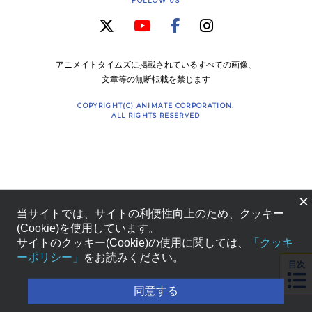
FOLLOW US
アニメイトタイムズに掲載されているすべての画像、
文章等の無断転載を禁じます
COPYRIGHT(C) ANIMATE CORPORATION.
ALL RIGHTS RESERVED
×
当サイトでは、サイトの利便性向上のため、クッキー
(Cookie)を使用しています。
サイトのクッキー(Cookie)の使用に関しては、
「クッキ
ーポリシー」
をお読みください。
目次
同意する