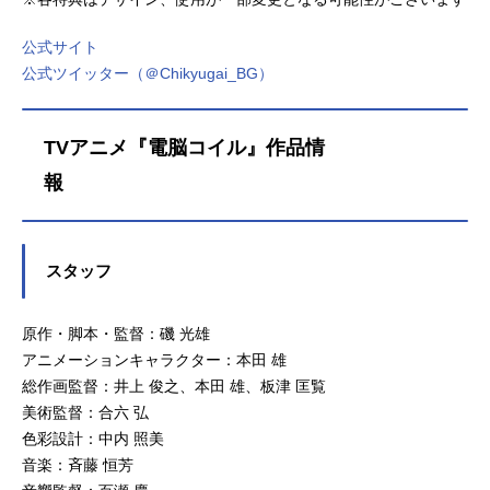
公式サイト
公式ツイッター（＠Chikyugai_BG）
TVアニメ『電脳コイル』作品情
スタッフ
原作・脚本・監督：磯 光雄
アニメーションキャラクター：本田 雄
総作画監督：井上 俊之、本田 雄、板津 匡覧
美術監督：合六 弘
色彩設計：中内 照美
音楽：斉藤 恒芳