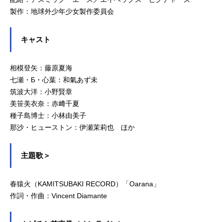
製作：地球外少年少女製作委員会
キャスト
相模登矢：藤原夏海
七瀬・Б・心葉：和氣あず未
筑波大洋：小野賢章
美笹美衣奈：赤﨑千夏
種子島博士：小林由美子
那沙・ヒューストン：伊瀬茉莉也 ほか
主題歌＞
春猿火（KAMITSUBAKI RECORD）「Oarana」
作詞・作曲：Vincent Diamante