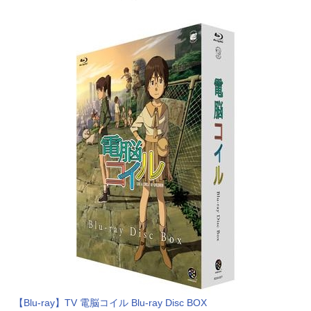
【Blu-ray】TV 電脳コイル Blu-ray Disc BOX