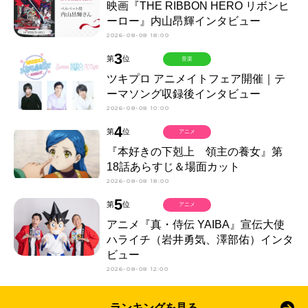
映画『THE RIBBON HERO リボンヒ
ーロー』内山昂輝インタビュー
2026-08-08 18:00
3
第
位
音楽
ツキプロ アニメイトフェア開催｜テ
ーマソング収録後インタビュー
2026-08-08 10:00
4
第
位
アニメ
『本好きの下剋上 領主の養女』第
18話あらすじ＆場面カット
2026-08-08 18:00
5
第
位
アニメ
アニメ『真・侍伝 YAIBA』宣伝大使
ハライチ（岩井勇気、澤部佑）インタ
ビュー
2026-08-08 12:00
ランキングを見る