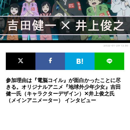
アニメ映画一覧
実写化映画一覧
今期アニメ曜日別一覧
春アニメ
夏アニメ
2022-01-29 12:30
秋アニメ
冬アニメ
男性声優/女性声優一覧
FOLLOW US
参加理由は『電脳コイル』が面白かったことに尽
きる。オリジナルアニメ『地球外少年少女』吉田
健一氏（キャラクターデザイン）✕井上俊之氏
（メインアニメーター） インタビュー