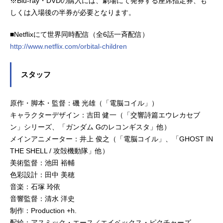
※Blu-ray・DVDの購入には、劇場にて発券する座席指定券、も
しくは入場後の半券が必要となります。
■Netflixにて世界同時配信（全6話一斉配信）
http://www.netflix.com/orbital-children
スタッフ
原作・脚本・監督：磯 光雄（「電脳コイル」）
キャラクターデザイン：吉田 健一（「交響詩篇エウレカセブ
ン」シリーズ、「ガンダム Gのレコンギスタ」他）
メインアニメーター：井上 俊之（「電脳コイル」、「GHOST IN
THE SHELL / 攻殻機動隊」他）
美術監督：池田 裕輔
色彩設計：田中 美穂
音楽：石塚 玲依
音響監督：清水 洋史
制作：Production +h.
配給：アスミック・エース／エイベックス・ピクチャーズ