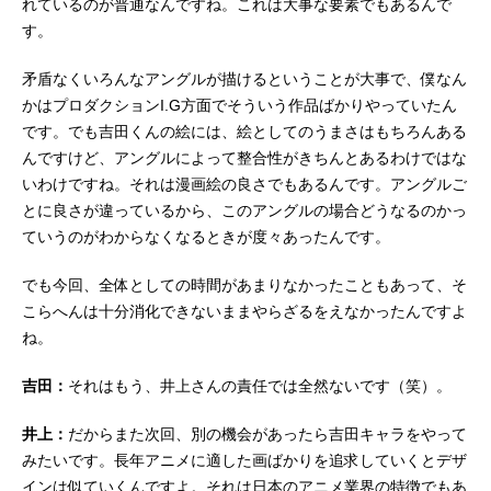
れているのが普通なんですね。これは大事な要素でもあるんで
す。
矛盾なくいろんなアングルが描けるということが大事で、僕なん
かはプロダクションI.G方面でそういう作品ばかりやっていたん
です。でも吉田くんの絵には、絵としてのうまさはもちろんある
んですけど、アングルによって整合性がきちんとあるわけではな
いわけですね。それは漫画絵の良さでもあるんです。アングルご
とに良さが違っているから、このアングルの場合どうなるのかっ
ていうのがわからなくなるときが度々あったんです。
でも今回、全体としての時間があまりなかったこともあって、そ
こらへんは十分消化できないままやらざるをえなかったんですよ
ね。
吉田：
それはもう、井上さんの責任では全然ないです（笑）。
井上：
だからまた次回、別の機会があったら吉田キャラをやって
みたいです。長年アニメに適した画ばかりを追求していくとデザ
インは似ていくんですよ。それは日本のアニメ業界の特徴でもあ