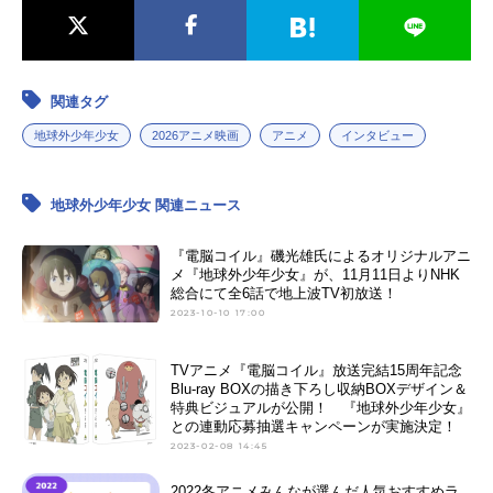
関連タグ
地球外少年少女
2026アニメ映画
アニメ
インタビュー
地球外少年少女 関連ニュース
『電脳コイル』磯光雄氏によるオリジナルアニ
メ『地球外少年少女』が、11月11日よりNHK
総合にて全6話で地上波TV初放送！
2023-10-10 17:00
TVアニメ『電脳コイル』放送完結15周年記念
Blu-ray BOXの描き下ろし収納BOXデザイン＆
特典ビジュアルが公開！ 『地球外少年少女』
との連動応募抽選キャンペーンが実施決定！
2023-02-08 14:45
2022冬アニメみんなが選んだ人気おすすめラ