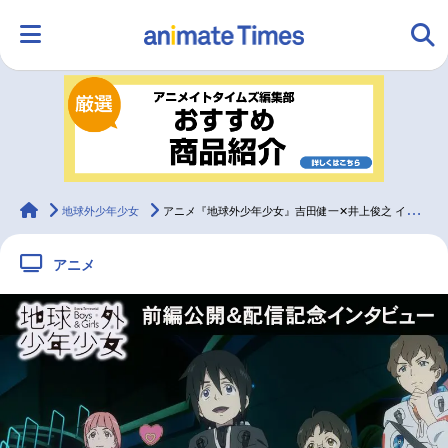
HOME
ランキング
アニメ
声優
ラジオ
みんなの声
グッズ
映画
animateTimes
地球外少年少女
アニメ『地球外少年少女』吉田健一✕井上俊之 インタビュー
アニメ
マンガ・ラノベ
ゲーム・アプリ
音楽
コスプレ
2.5次元
配信・Vtuber
トレンド
無料マンガ
最新記事一覧
アニメ記事一覧
声優記事一覧