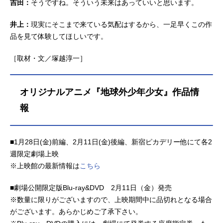
吉田：
そうですね。そういう未来はあっていいと思います。
井上：
現実にそこまで来ている気配はするから、一足早くこの作
品を見て体験してほしいです。
［取材・文／塚越淳一］
オリジナルアニメ『地球外少年少女』作品情
報
■1月28日(金)前編、2月11日(金)後編、新宿ピカデリー他にて各2
週限定劇場上映
※上映館の最新情報は
こちら
■劇場公開限定版Blu-ray&DVD 2月11日（金）発売
※数量に限りがございますので、上映期間中に品切れとなる場合
がございます。あらかじめご了承下さい。