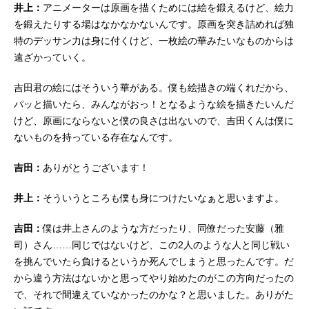
井上：
アニメーターは原画を描くためには絵を鍛えるけど、絵力
を鍛えたりする場はなかなかないんです。原画を突き詰めれば独
特のデッサン力は身に付くけど、一枚絵の華みたいなものからは
遠ざかっていく。
吉田君の絵にはそういう華がある。僕も絵描きの端くれだから、
パッと描いたら、みんながおっ！となるような絵を描きたいんだ
けど、原画にならないと僕の良さは出ないので、吉田くんは僕に
ないものを持っている存在なんです。
吉田：
ありがとうございます！
井上：
そういうところも僕も身につけたいなぁと思いますよ。
吉田：
僕は井上さんのような方だったり、同僚だった安藤（雅
司）さん……同じではないけど、この2人のような人と同じ戦い
を挑んでいたら負けるというか死んでしまうと思ったんです。だ
から違う方法はないかと思ってやり始めたのがこの方向だったの
で、それで間違えていなかったのかな？と思いました。ありがた