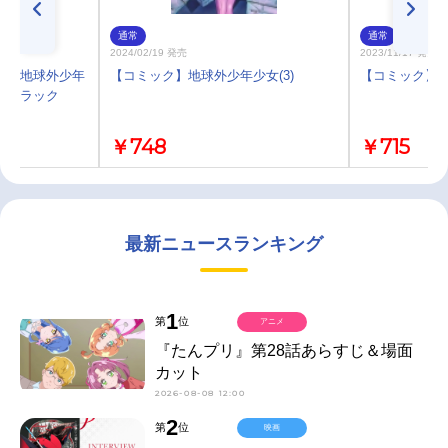
通常
通常
2024/02/19 発売
2023/11/17 発売
画 地球外少年
【コミック】地球外少年少女(3)
【コミック】地
ドトラック
￥748
￥715
最新ニュースランキング
1
第
位
アニメ
『たんプリ』第28話あらすじ＆場面
カット
2026-08-08 12:00
2
第
位
映画