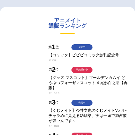
アニメイト
通販ランキング
1
第
位
発売中
【コミック】ビビビコミック創刊記念号
￥935
2
第
位
予約受付中
【グッズ-マスコット】ゴールデンカムイ ど
うぶつフォーゼマスコット 4.尾形百之助【再
販】
￥1,980
3
第
位
発売中
【くじメイト】今井文也のくじメイトVol.4～
チャラめに見える幼馴染、実は一途で独占欲
が強いんです～
￥1,100