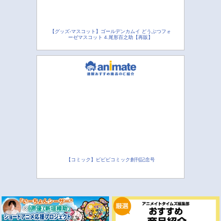
【グッズ-マスコット】ゴールデンカムイ どうぶつフォ
ーゼマスコット 4.尾形百之助【再販】
【コミック】ビビビコミック創刊記念号