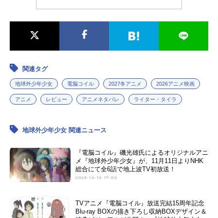
関連タグ
地球外少年少女
電脳コイル
2027冬アニメ
2026アニメ映画
アニメ
レビュー
アニメネタバレ
ライター・タイラ
地球外少年少女 関連ニュース
『電脳コイル』磯光雄氏によるオリジナルアニ
メ『地球外少年少女』が、11月11日よりNHK
総合にて全6話で地上波TV初放送！
2023-10-10 17:00
TVアニメ『電脳コイル』放送完結15周年記念
Blu-ray BOXの描き下ろし収納BOXデザイン＆