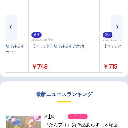
通常
通常
2024/02/19 発売
2023/11/17 発売
画 地球外少年
【コミック】地球外少年少女(3)
【コミック】地
ドトラック
￥748
￥715
最新ニュースランキング
1
第
位
アニメ
『たんプリ』第28話あらすじ＆場面