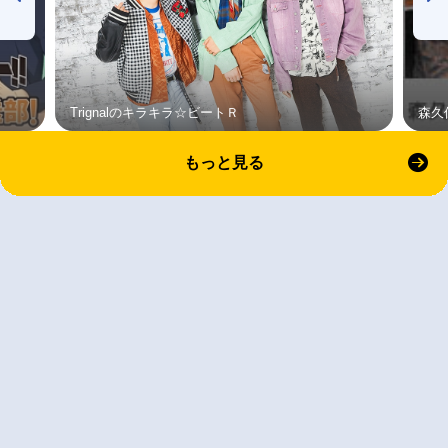
Trignalのキラキラ☆ビートＲ
森久
もっと見る