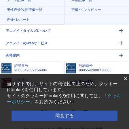
アニメ記事一覧
声優記事一覧
男性声優/女性声優一覧
声優×インタビュー
声優×レポート
アニメイトタイムズについて
アニメイトのWebサービス
会社案内
許諾番号
許諾番号
9005542009Y56084
9005542008Y30005
×
許諾番号
当サイトでは、サイトの利便性向上のため、クッキー
005542005Y31018
(Cookie)を使用しています。
サイトのクッキー(Cookie)の使用に関しては、
「クッキ
ーポリシー」
をお読みください。
FOLLOW US
同意する