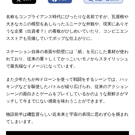
名称もコンプライアンス時代にぴったりな名前ですが、瓦屋根や
大きなカニの模型をあしらったユニークな外観や、現実にありそ
うな企業（出資者？）の看板がひしめいていたり、コンビニエン
スストアも完備していてポップな仕上がりに。
ステーション自体の表面や防壁には「紙」を元にした素材が使わ
れており、従来の重々しくてかっこいいモノからスタイリッシュ
で最先端なイメージになっています。
また少年たちがAIドローンを使って戦闘をするシーンでは、ハッ
キングなどを駆使したバトルが繰り広げられ、従来のアクション
シーンの面白さとゲームをプレイしているかのような新鮮さがマ
ッチして今までにない感覚を味わうことができます。
物語前半は磯監督らしい近未来と宇宙の表現に思わず心を掴まれ
てしまいます。