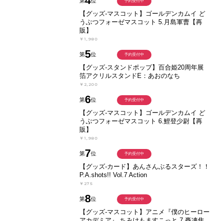
4
第
位
予約受付中
【グッズ-マスコット】ゴールデンカムイ ど
うぶつフォーゼマスコット 5.月島軍曹【再
販】
￥1,980
5
第
位
予約受付中
【グッズ-スタンドポップ】百合姫20周年展
箔アクリルスタンドE：あおのなち
￥2,200
6
第
位
予約受付中
【グッズ-マスコット】ゴールデンカムイ ど
うぶつフォーゼマスコット 6.鯉登少尉【再
販】
￥1,980
7
第
位
予約受付中
【グッズ-カード】あんさんぶるスターズ！！
P.A.shots!! Vol.7 Action
￥275
8
第
位
予約受付中
【グッズ-マスコット】アニメ『僕のヒーロー
アカデミア』 ちみけもますこっと 7.轟凍焦