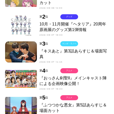
カット
2026-08-08 12:00
2
第
位
グッズ
10月・11月開催『ヘタリア』20周年
原画展のグッズ第1弾情報
2026-08-07 18:00
3
第
位
マンガ・ラノベ
『キスあと』第3話あらすじ＆場面写
真
2026-08-07 14:45
4
第
位
アニメ
『おっさん剣聖II』メインキャスト陣
による企画映像公開！
2026-08-07 18:00
5
第
位
アニメ
『ふつつかな悪女』第5話あらすじ＆
場面カット