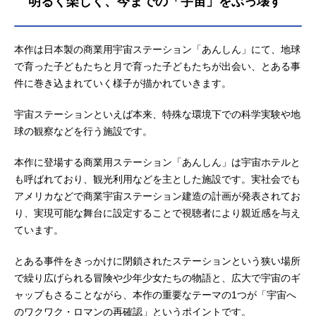
明るく楽しく、今までの「宇宙」をぶっ壊す
本作は日本製の商業用宇宙ステーション「あんしん」にて、地球
で育った子どもたちと月で育った子どもたちが出会い、とある事
件に巻き込まれていく様子が描かれていきます。
宇宙ステーションといえば本来、特殊な環境下での科学実験や地
球の観察などを行う施設です。
本作に登場する商業用ステーション「あんしん」は宇宙ホテルと
も呼ばれており、観光利用などを主とした施設です。実社会でも
アメリカなどで商業宇宙ステーション建造の計画が発表されてお
り、実現可能な舞台に設定することで視聴者により親近感を与え
ています。
とある事件をきっかけに閉鎖されたステーションという狭い場所
で繰り広げられる冒険や少年少女たちの物語と、広大で宇宙のギ
ャップもさることながら、本作の重要なテーマの1つが「宇宙へ
のワクワク・ロマンの再確認」というポイントです。