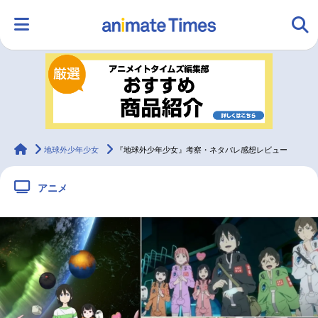
HOME
ランキング
アニメ
声優
ラジオ
みんなの声
グッズ
映画
animateTimes
地球外少年少女
『地球外少年少女』考察・ネタバレ感想レビュー
アニメ
マンガ・ラノベ
ゲーム・アプリ
音楽
コスプレ
2.5次元
配信・Vtuber
トレンド
無料マンガ
最新記事一覧
アニメ記事一覧
声優記事一覧