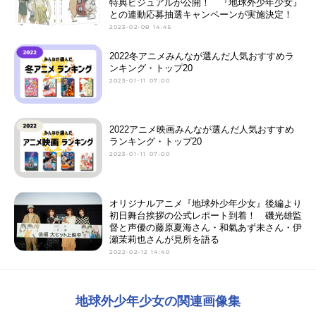
特典ビジュアルが公開！ 『地球外少年少女』
との連動応募抽選キャンペーンが実施決定！
2023-02-08 14:45
2022冬アニメみんなが選んだ人気おすすめラ
ンキング・トップ20
2023-01-11 07:00
2022アニメ映画みんなが選んだ人気おすすめ
ランキング・トップ20
2023-01-11 07:00
オリジナルアニメ『地球外少年少女』後編より
初日舞台挨拶の公式レポート到着！ 磯光雄監
督と声優の藤原夏海さん・和氣あず未さん・伊
瀬茉莉也さんが見所を語る
2022-02-12 14:40
地球外少年少女の関連画像集