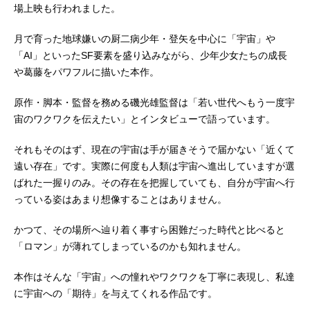
場上映も行われました。
月で育った地球嫌いの厨二病少年・登矢を中心に「宇宙」や
「AI」といったSF要素を盛り込みながら、少年少女たちの成長
や葛藤をパワフルに描いた本作。
原作・脚本・監督を務める磯光雄監督は「若い世代へもう一度宇
宙のワクワクを伝えたい」とインタビューで語っています。
それもそのはず、現在の宇宙は手が届きそうで届かない「近くて
遠い存在」です。実際に何度も人類は宇宙へ進出していますが選
ばれた一握りのみ。その存在を把握していても、自分が宇宙へ行
っている姿はあまり想像することはありません。
かつて、その場所へ辿り着く事すら困難だった時代と比べると
「ロマン」が薄れてしまっているのかも知れません。
本作はそんな「宇宙」への憧れやワクワクを丁寧に表現し、私達
に宇宙への「期待」を与えてくれる作品です。