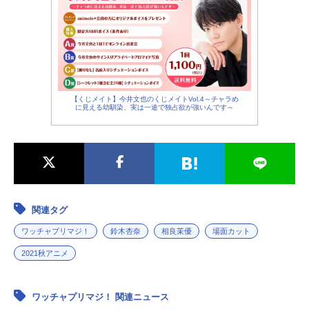
【くじメイト】今井文也のくじメイトVol.4～チャラめ
に見える幼馴染、実は一途で独占欲が強いんです～
関連タグ
ワッチャプリマジ！
鈴木杏奈
相良茉優
場面カット
2021秋アニメ
ワッチャプリマジ！ 関連ニュース