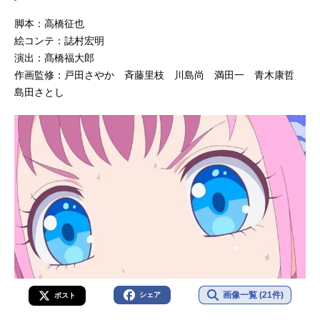
脚本：高橋征也
絵コンテ：誌村宏明
演出：髙橋福大郎
作画監修：戸田さやか 斉藤里枝 川島尚 満田一 青木康哲
島田さとし
画像一覧 (21件)
シェア
ポスト