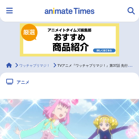
HOME
ランキング
アニメ
声優
ラジオ
みんなの声
グッズ
映画
animateTimes
ワッチャプリマジ！
TVアニメ『ワッチャプリマジ！』第37話 先行場面カット・あらすじ公開！
アニメ
マンガ・ラノベ
ゲーム・アプリ
音楽
コスプレ
2.5次元
配信・Vtuber
トレンド
無料マンガ
最新記事一覧
アニメ記事一覧
声優記事一覧