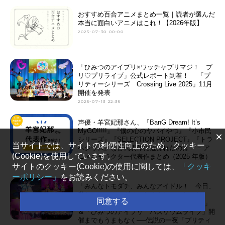
おすすめ百合アニメまとめ一覧｜読者が選んだ
本当に面白いアニメはこれ！【2026年版】
2025-07-30 00:00
「ひみつのアイプリ×ワッチャプリマジ！ プ
リ♡プリライブ」公式レポート到着！ 「プ
リティーシリーズ Crossing Live 2025」11月
開催を発表
2025-07-13 22:35
声優・羊宮妃那さん、『BanG Dream! It’s
MyGO!!!!!』『僕の心のヤバイやつ』『小市民
×
シリーズ』『SELECTION PROJECT』『トラ
当サイトでは、サイトの利便性向上のため、クッキー
ペジウム』など代表作に選ばれたのは？ − ア
(Cookie)を使用しています。
ニメキャラクター代表作まとめ（2025 年版）
サイトのクッキー(Cookie)の使用に関しては、
「クッキ
2025-03-26 00:00
ーポリシー」
をお読みください。
「みんなトモダチ、みんなアイドル！ 今日、
私たちとにトモダチになろうね」（らぁら）
同意する
──「ひみつのアイプリ バズリウムライブ」
＆「ひみつのアイプリ バズリウムライブ」開
催までもうまもなく──伝説の一夜「プリティ