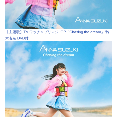
【主題歌】TV ワッチャプリマジ! OP「Chasing the dream」/鈴
木杏奈 DVD付