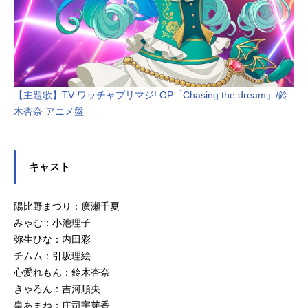
【主題歌】TV ワッチャプリマジ! OP「Chasing the dream」/鈴
木杏奈 アニメ盤
キャスト
陽比野まつり：廣瀬千夏
みゃむ：小池理子
弥生ひな：内田彩
チムム：引坂理絵
心愛れもん：鈴木杏奈
きゃろん：吉河順央
皇あまね：庄司宇芽香